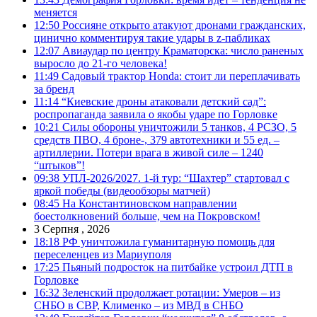
меняется
12:50
Россияне открыто атакуют дронами гражданских,
цинично комментируя такие удары в z-пабликах
12:07
Авиаудар по центру Краматорска: число раненых
выросло до 21-го человека!
11:49
Садовый трактор Honda: стоит ли переплачивать
за бренд
11:14
“Киевские дроны атаковали детский сад”:
роспропаганда заявила о якобы ударе по Горловке
10:21
Силы обороны уничтожили 5 танков, 4 РСЗО, 5
средств ПВО, 4 броне-, 379 автотехники и 55 ед. –
артиллерии. Потери врага в живой силе – 1240
“штыков”!
09:38
УПЛ-2026/2027. 1-й тур: “Шахтер” стартовал с
яркой победы (видеообзоры матчей)
08:45
На Константиновском направлении
боестолкновений больше, чем на Покровском!
3 Серпня , 2026
18:18
РФ уничтожила гуманитарную помощь для
переселенцев из Мариуполя
17:25
Пьяный подросток на питбайке устроил ДТП в
Горловке
16:32
Зеленский продолжает ротации: Умеров – из
СНБО в СВР, Клименко – из МВД в СНБО