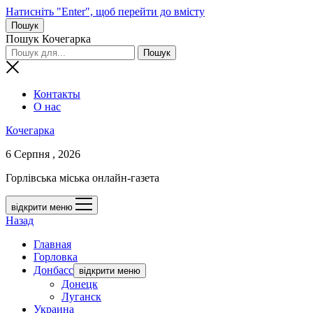
Натисніть "Enter", щоб перейти до вмісту
Пошук
Пошук Кочегарка
Контакты
О нас
Кочегарка
6 Серпня , 2026
Горлівська міська онлайн-газета
відкрити меню
Назад
Главная
Горловка
Донбасс
відкрити меню
Донецк
Луганск
Украина