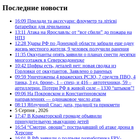
Последние новости
16:09
Прилади та аксесуари: флоуметр та літієві
батарейки для лічильника
13:11
Атака на Ярославль: от “все сбили” до пожара на
НПЗ
12:28
Удары РФ по Донецкой области забрали еще одну
жизнь местного жителя, 9 человек получили ранения
11:35
Оккупанты опять заявили о планах снести десятки
многоэтажек в Северскодонецке
10:42
Цифры есть, деталей нет: новая сводка из
Горловки от оккупантов. Заявлено о раненых
09:59
Уничтожены 4 вражеских РСЗО, 7 средств ПВО, 4
танка, 3 ед. броне-, 1 – спец- и 416 – автотехники, 59 –
артиллерии. Потери РФ в живой силе – 1330 “штыков”!
09:06
На Покровском и Константиновском
направлениях — одинаковое число атак
08:13
Яблучний Спас: дата, традиції та прикмети
5 Серпня , 2026
17:47
В Краматорской громаде объявили
принудительную эвакуацию детей
16:54
“Смотри, овощи”: пострадавший об атаке дрона в
Херсоне
16:01
В РФ заявили о подрыве разработчика FPV-