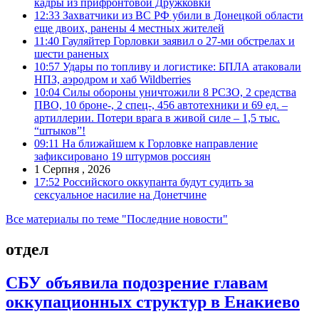
кадры из прифронтовой Дружковки
12:33
Захватчики из ВС РФ убили в Донецкой области
еще двоих, ранены 4 местных жителей
11:40
Гауляйтер Горловки заявил о 27-ми обстрелах и
шести раненых
10:57
Удары по топливу и логистике: БПЛА атаковали
НПЗ, аэродром и хаб Wildberries
10:04
Силы обороны уничтожили 8 РСЗО, 2 средства
ПВО, 10 броне-, 2 спец-, 456 автотехники и 69 ед. –
артиллерии. Потери врага в живой силе – 1,5 тыс.
“штыков”!
09:11
На ближайшем к Горловке направление
зафиксировано 19 штурмов россиян
1 Серпня , 2026
17:52
Российского оккупанта будут судить за
сексуальное насилие на Донетчине
Все материалы по теме "Последние новости"
отдел
СБУ объявила подозрение главам
оккупационных структур в Енакиево