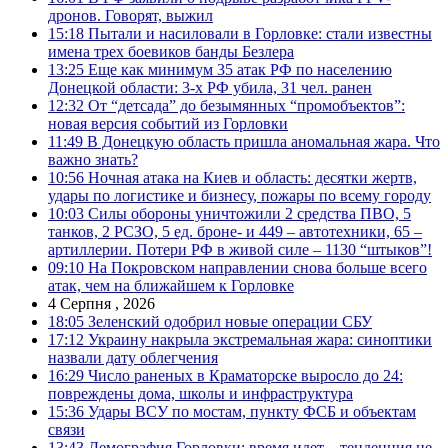
дронов. Говорят, выжил
15:18
Пытали и насиловали в Горловке: стали известны
имена трех боевиков банды Безлера
13:25
Еще как минимум 35 атак РФ по населению
Донецкой области: 3-х РФ убила, 31 чел. ранен
12:32
От “детсада” до безымянных “промобъектов”:
новая версия событий из Горловки
11:49
В Донецкую область пришла аномальная жара. Что
важно знать?
10:56
Ночная атака на Киев и область: десятки жертв,
удары по логистике и бизнесу, пожары по всему городу
10:03
Силы обороны уничтожили 2 средства ПВО, 5
танков, 2 РСЗО, 5 ед. броне- и 449 – автотехники, 65 –
артиллерии. Потери РФ в живой силе – 1130 “штыков”!
09:10
На Покровском направлении снова больше всего
атак, чем на ближайшем к Горловке
4 Серпня , 2026
18:05
Зеленский одобрил новые операции СБУ
17:12
Украину накрыла экстремальная жара: синоптики
назвали дату облегчения
16:29
Число раненых в Краматорске выросло до 24:
повреждены дома, школы и инфраструктура
15:36
Удары ВСУ по мостам, пункту ФСБ и объектам
связи
13:43
Демография Горловки: время идет – тенденция не