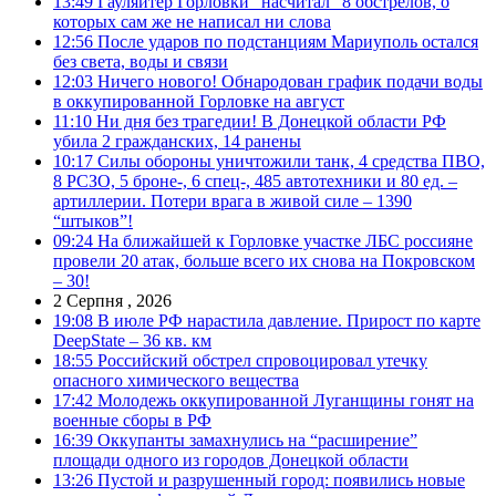
13:49
Гауляйтер Горловки “насчитал” 8 обстрелов, о
которых сам же не написал ни слова
12:56
После ударов по подстанциям Мариуполь остался
без света, воды и связи
12:03
Ничего нового! Обнародован график подачи воды
в оккупированной Горловке на август
11:10
Ни дня без трагедии! В Донецкой области РФ
убила 2 гражданских, 14 ранены
10:17
Силы обороны уничтожили танк, 4 средства ПВО,
8 РСЗО, 5 броне-, 6 спец-, 485 автотехники и 80 ед. –
артиллерии. Потери врага в живой силе – 1390
“штыков”!
09:24
На ближайшей к Горловке участке ЛБС россияне
провели 20 атак, больше всего их снова на Покровском
– 30!
2 Серпня , 2026
19:08
В июле РФ нарастила давление. Прирост по карте
DeepState – 36 кв. км
18:55
Российский обстрел спровоцировал утечку
опасного химического вещества
17:42
Молодежь оккупированной Луганщины гонят на
военные сборы в РФ
16:39
Оккупанты замахнулись на “расширение”
площади одного из городов Донецкой области
13:26
Пустой и разрушенный город: появились новые