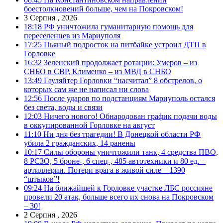
боестолкновений больше, чем на Покровском!
3 Серпня , 2026
18:18
РФ уничтожила гуманитарную помощь для
переселенцев из Мариуполя
17:25
Пьяный подросток на питбайке устроил ДТП в
Горловке
16:32
Зеленский продолжает ротации: Умеров – из
СНБО в СВР, Клименко – из МВД в СНБО
13:49
Гауляйтер Горловки “насчитал” 8 обстрелов, о
которых сам же не написал ни слова
12:56
После ударов по подстанциям Мариуполь остался
без света, воды и связи
12:03
Ничего нового! Обнародован график подачи воды
в оккупированной Горловке на август
11:10
Ни дня без трагедии! В Донецкой области РФ
убила 2 гражданских, 14 ранены
10:17
Силы обороны уничтожили танк, 4 средства ПВО,
8 РСЗО, 5 броне-, 6 спец-, 485 автотехники и 80 ед. –
артиллерии. Потери врага в живой силе – 1390
“штыков”!
09:24
На ближайшей к Горловке участке ЛБС россияне
провели 20 атак, больше всего их снова на Покровском
– 30!
2 Серпня , 2026