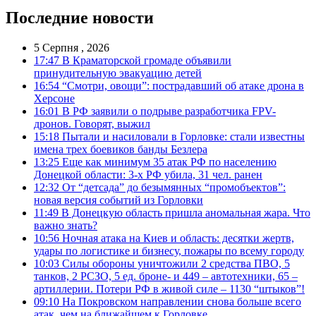
Последние новости
5 Серпня , 2026
17:47
В Краматорской громаде объявили
принудительную эвакуацию детей
16:54
“Смотри, овощи”: пострадавший об атаке дрона в
Херсоне
16:01
В РФ заявили о подрыве разработчика FPV-
дронов. Говорят, выжил
15:18
Пытали и насиловали в Горловке: стали известны
имена трех боевиков банды Безлера
13:25
Еще как минимум 35 атак РФ по населению
Донецкой области: 3-х РФ убила, 31 чел. ранен
12:32
От “детсада” до безымянных “промобъектов”:
новая версия событий из Горловки
11:49
В Донецкую область пришла аномальная жара. Что
важно знать?
10:56
Ночная атака на Киев и область: десятки жертв,
удары по логистике и бизнесу, пожары по всему городу
10:03
Силы обороны уничтожили 2 средства ПВО, 5
танков, 2 РСЗО, 5 ед. броне- и 449 – автотехники, 65 –
артиллерии. Потери РФ в живой силе – 1130 “штыков”!
09:10
На Покровском направлении снова больше всего
атак, чем на ближайшем к Горловке