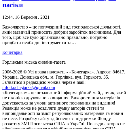
пасіки
12:44, 16 Вересня , 2021
Бджолярство – це популярний вид господарської діяльності,
який зазвичай приносить добрий заробіток пасічникам. Для
того, щоб все було організовано правильно, потрібно
придбати необхідні інструменти та…
Кочегарка
Горлівська міська онлайн-газета
2006-2026 © Усі права належать - «Кочегарка». Адреса: 84617,
Україна, Донецька обл., м. Горлівка, вул. Горького, 35.
Зв'язатися з редакцією можна через e-mail:
info.kochegarka@gmail.com
«Кочегарка» - це незалежний інформаційний майданчик, який
не є копією друкованого видання. Використання матеріалів
допускається за умови активного посилання на видання!
Редакція може не розділяти думку авторів статей та
відповідальності за зміст републікованих матеріалів та новин
не несе. Розробку сайту здійснено за підтримки Фонду
розвитку ЗМІ Посольства США в Україні. Погляди авторів не
обов'язково збігаються з офіційною позицією уряду США.