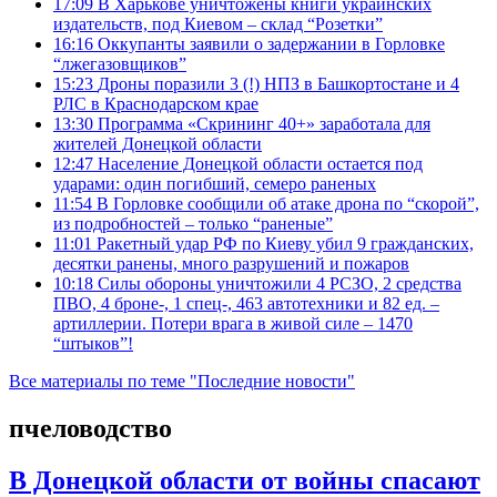
17:09
В Харькове уничтожены книги украинских
издательств, под Киевом – склад “Розетки”
16:16
Оккупанты заявили о задержании в Горловке
“лжегазовщиков”
15:23
Дроны поразили 3 (!) НПЗ в Башкортостане и 4
РЛС в Краснодарском крае
13:30
Программа «Скрининг 40+» заработала для
жителей Донецкой области
12:47
Население Донецкой области остается под
ударами: один погибший, семеро раненых
11:54
В Горловке сообщили об атаке дрона по “скорой”,
из подробностей – только “раненые”
11:01
Ракетный удар РФ по Киеву убил 9 гражданских,
десятки ранены, много разрушений и пожаров
10:18
Силы обороны уничтожили 4 РСЗО, 2 средства
ПВО, 4 броне-, 1 спец-, 463 автотехники и 82 ед. –
артиллерии. Потери врага в живой силе – 1470
“штыков”!
Все материалы по теме "Последние новости"
пчеловодство
В Донецкой области от войны спасают