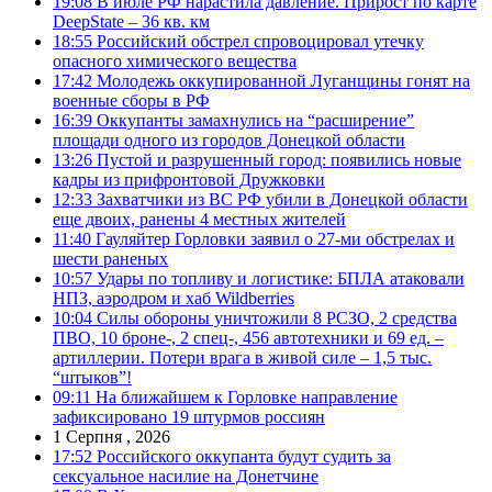
19:08
В июле РФ нарастила давление. Прирост по карте
DeepState – 36 кв. км
18:55
Российский обстрел спровоцировал утечку
опасного химического вещества
17:42
Молодежь оккупированной Луганщины гонят на
военные сборы в РФ
16:39
Оккупанты замахнулись на “расширение”
площади одного из городов Донецкой области
13:26
Пустой и разрушенный город: появились новые
кадры из прифронтовой Дружковки
12:33
Захватчики из ВС РФ убили в Донецкой области
еще двоих, ранены 4 местных жителей
11:40
Гауляйтер Горловки заявил о 27-ми обстрелах и
шести раненых
10:57
Удары по топливу и логистике: БПЛА атаковали
НПЗ, аэродром и хаб Wildberries
10:04
Силы обороны уничтожили 8 РСЗО, 2 средства
ПВО, 10 броне-, 2 спец-, 456 автотехники и 69 ед. –
артиллерии. Потери врага в живой силе – 1,5 тыс.
“штыков”!
09:11
На ближайшем к Горловке направление
зафиксировано 19 штурмов россиян
1 Серпня , 2026
17:52
Российского оккупанта будут судить за
сексуальное насилие на Донетчине