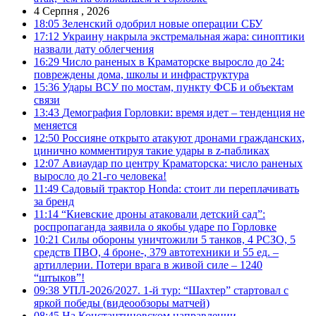
4 Серпня , 2026
18:05
Зеленский одобрил новые операции СБУ
17:12
Украину накрыла экстремальная жара: синоптики
назвали дату облегчения
16:29
Число раненых в Краматорске выросло до 24:
повреждены дома, школы и инфраструктура
15:36
Удары ВСУ по мостам, пункту ФСБ и объектам
связи
13:43
Демография Горловки: время идет – тенденция не
меняется
12:50
Россияне открыто атакуют дронами гражданских,
цинично комментируя такие удары в z-пабликах
12:07
Авиаудар по центру Краматорска: число раненых
выросло до 21-го человека!
11:49
Садовый трактор Honda: стоит ли переплачивать
за бренд
11:14
“Киевские дроны атаковали детский сад”:
роспропаганда заявила о якобы ударе по Горловке
10:21
Силы обороны уничтожили 5 танков, 4 РСЗО, 5
средств ПВО, 4 броне-, 379 автотехники и 55 ед. –
артиллерии. Потери врага в живой силе – 1240
“штыков”!
09:38
УПЛ-2026/2027. 1-й тур: “Шахтер” стартовал с
яркой победы (видеообзоры матчей)
08:45
На Константиновском направлении