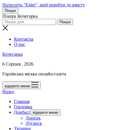
Натисніть "Enter", щоб перейти до вмісту
Пошук
Пошук Кочегарка
Контакты
О нас
Кочегарка
6 Серпня , 2026
Горлівська міська онлайн-газета
відкрити меню
Назад
Главная
Горловка
Донбасс
відкрити меню
Донецк
Луганск
Украина