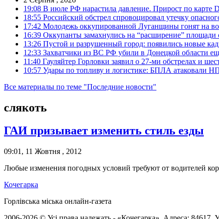
19:08
В июле РФ нарастила давление. Прирост по карте De
18:55
Российский обстрел спровоцировал утечку опасног
17:42
Молодежь оккупированной Луганщины гонят на во
16:39
Оккупанты замахнулись на “расширение” площади 
13:26
Пустой и разрушенный город: появились новые ка
12:33
Захватчики из ВС РФ убили в Донецкой области ещ
11:40
Гауляйтер Горловки заявил о 27-ми обстрелах и ше
10:57
Удары по топливу и логистике: БПЛА атаковали НПЗ
Все материалы по теме "Последние новости"
слякоть
ГАИ призывает изменить стиль езды
09:01, 11 Жовтня , 2012
Любые изменения погодных условий требуют от водителей корр
Кочегарка
Горлівська міська онлайн-газета
2006-2026 © Усі права належать - «Кочегарка». Адреса: 84617, Ук