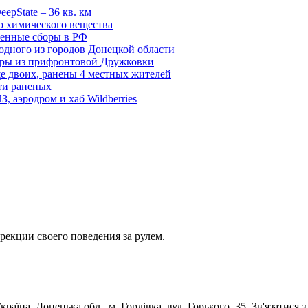
epState – 36 кв. км
о химического вещества
енные сборы в РФ
одного из городов Донецкой области
дры из прифронтовой Дружковки
е двоих, ранены 4 местных жителей
сти раненых
, аэродром и хаб Wildberries
екции своего поведения за рулем.
раїна, Донецька обл., м. Горлівка, вул. Горького, 35. Зв'язатися 