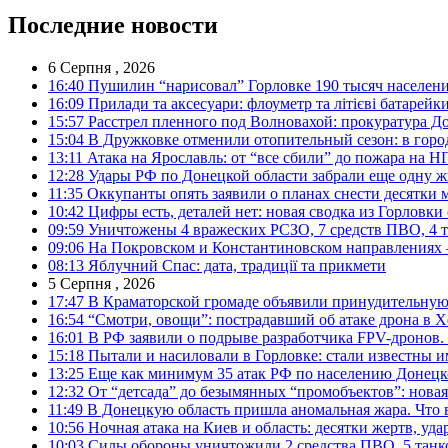
Последние новости
6 Серпня , 2026
16:40
Пушилин “нарисовал” Горловке 190 тысяч населен
16:09
Прилади та аксесуари: флоуметр та літієві батарейк
15:57
Расстрел пленного под Волновахой: прокуратура До
15:04
В Дружковке отменили отопительный сезон: в горо
13:11
Атака на Ярославль: от “все сбили” до пожара на Н
12:28
Удары РФ по Донецкой области забрали еще одну ж
11:35
Оккупанты опять заявили о планах снести десятки 
10:42
Цифры есть, деталей нет: новая сводка из Горловки
09:59
Уничтожены 4 вражеских РСЗО, 7 средств ПВО, 4 тан
09:06
На Покровском и Константиновском направлениях 
08:13
Яблучний Спас: дата, традиції та прикмети
5 Серпня , 2026
17:47
В Краматорской громаде объявили принудительную
16:54
“Смотри, овощи”: пострадавший об атаке дрона в Х
16:01
В РФ заявили о подрыве разработчика FPV-дронов.
15:18
Пытали и насиловали в Горловке: стали известны и
13:25
Еще как минимум 35 атак РФ по населению Донецкой
12:32
От “детсада” до безымянных “промобъектов”: новая
11:49
В Донецкую область пришла аномальная жара. Что 
10:56
Ночная атака на Киев и область: десятки жертв, уд
10:03
Силы обороны уничтожили 2 средства ПВО, 5 танков