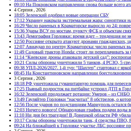
09:10
На Покровском направлении снова больше всего ат
4 Серпня , 2026
18:05
Зеленский одобрил новые операции СБУ
17:12
Украину накрыла экстремальная жара: синоптики н
16:29
Число раненых в Краматорске выросло до 24: повр
15:36
Удары ВСУ по мостам, пункту ФСБ и объектам свя
13:43
Демография Горловки: время идет – тенденция не м
12:50
Россияне открыто атакуют дронами гражданских, ц
12:07
Авиаудар по центру Краматорска: число раненых вы
11:49
Садовый трактор Honda: стоит ли переплачивать за
11:14
“Киевские дроны атаковали детский сад”: роспропаг
10:21
Силы обороны уничтожили 5 танков, 4 РСЗО, 5 средс
09:38
УПЛ-2026/2027. 1-й тур: “Шахтер” стартовал с ярк
08:45
На Константиновском направлении боестолкновени
3 Серпня , 2026
18:18
РФ уничтожила гуманитарную помощь для пересел
17:25
Пьяный подросток на питбайке устроил ДТП в Гор
16:32
Зеленский продолжает ротации: Умеров – из СНБО
13:49
Гауляйтер Горловки “насчитал” 8 обстрелов, о кото
12:56
После ударов по подстанциям Мариуполь остался без
12:03
Ничего нового! Обнародован график подачи воды в
11:10
Ни дня без трагедии! В Донецкой области РФ убила
10:17
Силы обороны уничтожили танк, 4 средства ПВО, 8 Р
09:24
На ближайшей к Горловке участке ЛБС россияне про
2 Серпня , 2026