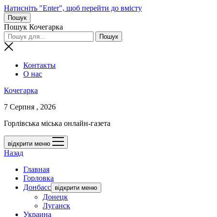
Натисніть "Enter", щоб перейти до вмісту
Пошук
Пошук Кочегарка
Контакты
О нас
Кочегарка
7 Серпня , 2026
Горлівська міська онлайн-газета
відкрити меню
Назад
Главная
Горловка
Донбасс
відкрити меню
Донецк
Луганск
Украина