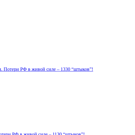
ии. Потери РФ в живой силе – 1330 “штыков”!
Потери РФ в живой силе – 1130 “штыков”!