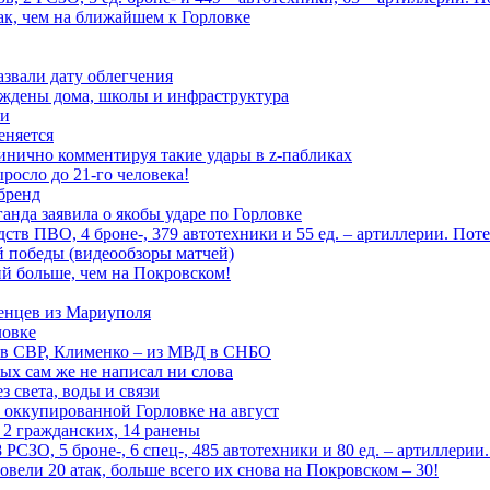
ак, чем на ближайшем к Горловке
азвали дату облегчения
еждены дома, школы и инфраструктура
зи
еняется
инично комментируя такие удары в z-пабликах
росло до 21-го человека!
 бренд
анда заявила о якобы ударе по Горловке
тв ПВО, 4 броне-, 379 автотехники и 55 ед. – артиллерии. Поте
ой победы (видеообзоры матчей)
й больше, чем на Покровском!
енцев из Мариуполя
ловке
 в СВР, Клименко – из МВД в СНБО
рых сам же не написал ни слова
 света, воды и связи
 оккупированной Горловке на август
 2 гражданских, 14 ранены
СЗО, 5 броне-, 6 спец-, 485 автотехники и 80 ед. – артиллерии
вели 20 атак, больше всего их снова на Покровском – 30!