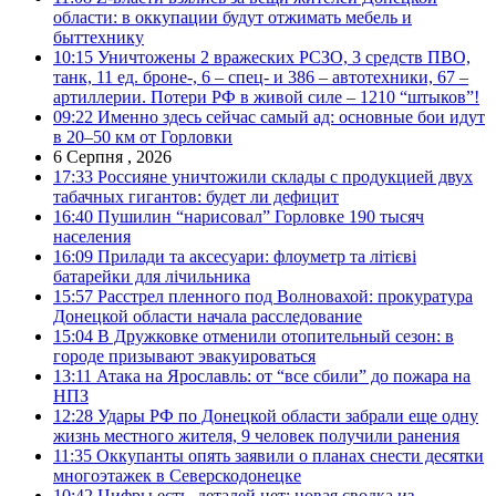
области: в оккупации будут отжимать мебель и
быттехнику
10:15
Уничтожены 2 вражеских РСЗО, 3 средств ПВО,
танк, 11 ед. броне-, 6 – спец- и 386 – автотехники, 67 –
артиллерии. Потери РФ в живой силе – 1210 “штыков”!
09:22
Именно здесь сейчас самый ад: основные бои идут
в 20–50 км от Горловки
6 Серпня , 2026
17:33
Россияне уничтожили склады с продукцией двух
табачных гигантов: будет ли дефицит
16:40
Пушилин “нарисовал” Горловке 190 тысяч
населения
16:09
Прилади та аксесуари: флоуметр та літієві
батарейки для лічильника
15:57
Расстрел пленного под Волновахой: прокуратура
Донецкой области начала расследование
15:04
В Дружковке отменили отопительный сезон: в
городе призывают эвакуироваться
13:11
Атака на Ярославль: от “все сбили” до пожара на
НПЗ
12:28
Удары РФ по Донецкой области забрали еще одну
жизнь местного жителя, 9 человек получили ранения
11:35
Оккупанты опять заявили о планах снести десятки
многоэтажек в Северскодонецке
10:42
Цифры есть, деталей нет: новая сводка из