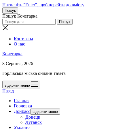
Натисніть "Enter", щоб перейти до вмісту
Пошук
Пошук Кочегарка
Контакты
О нас
Кочегарка
8 Серпня , 2026
Горлівська міська онлайн-газета
відкрити меню
Назад
Главная
Горловка
Донбасс
відкрити меню
Донецк
Луганск
Украина