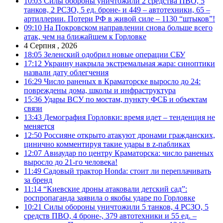
10:03
Силы обороны уничтожили 2 средства ПВО, 5
танков, 2 РСЗО, 5 ед. броне- и 449 – автотехники, 65 –
артиллерии. Потери РФ в живой силе – 1130 “штыков”!
09:10
На Покровском направлении снова больше всего
атак, чем на ближайшем к Горловке
4 Серпня , 2026
18:05
Зеленский одобрил новые операции СБУ
17:12
Украину накрыла экстремальная жара: синоптики
назвали дату облегчения
16:29
Число раненых в Краматорске выросло до 24:
повреждены дома, школы и инфраструктура
15:36
Удары ВСУ по мостам, пункту ФСБ и объектам
связи
13:43
Демография Горловки: время идет – тенденция не
меняется
12:50
Россияне открыто атакуют дронами гражданских,
цинично комментируя такие удары в z-пабликах
12:07
Авиаудар по центру Краматорска: число раненых
выросло до 21-го человека!
11:49
Садовый трактор Honda: стоит ли переплачивать
за бренд
11:14
“Киевские дроны атаковали детский сад”:
роспропаганда заявила о якобы ударе по Горловке
10:21
Силы обороны уничтожили 5 танков, 4 РСЗО, 5
средств ПВО, 4 броне-, 379 автотехники и 55 ед. –