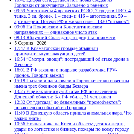
Горловки от оккупантов. Заявлено о раненых
09:59
Уничтожены 4 вражеских РСЗО, 7 средств ПВО, 4
танка, 3 ед. броне-, 1 – спец- и 416 – автотехники, 59 –
артиллерии. Потери РФ в живой силе – 1330 “штыков”!
09:06
На Покровском и Константиновском
направлениях — одинаковое число атак
08:13
Яблучний Спас: дата, традиції та прикмети
5 Серпня , 2026
17:47
В Краматорской громаде объявили
принудительную эвакуацию детей
16:54
“Смотри, овощи”: пострадавший об атаке дрона в
Херсоне
16:01
В РФ заявили о подрыве разработчика FPV-
дронов. Говорят, выжил
15:18
Пытали и насиловали в Горловке: стали известны
имена трех боевиков банды Безлера
13:25
Еще как минимум 35 атак РФ по населению
Донецкой области: 3-х РФ убила, 31 чел. ранен
12:32
От “детсада” до безымянных “промобъектов”:
новая версия событий из Горловки
11:49
В Донецкую область пришла аномальная жара. Что
важно знать?
10:56
Ночная атака на Киев и область: десятки жертв,
удары по логистике и бизнесу, пожары по всему городу