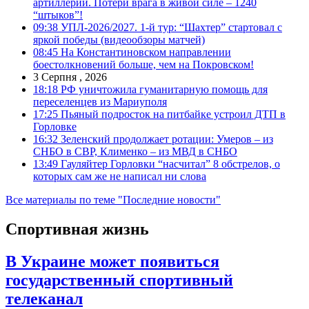
артиллерии. Потери врага в живой силе – 1240
“штыков”!
09:38
УПЛ-2026/2027. 1-й тур: “Шахтер” стартовал с
яркой победы (видеообзоры матчей)
08:45
На Константиновском направлении
боестолкновений больше, чем на Покровском!
3 Серпня , 2026
18:18
РФ уничтожила гуманитарную помощь для
переселенцев из Мариуполя
17:25
Пьяный подросток на питбайке устроил ДТП в
Горловке
16:32
Зеленский продолжает ротации: Умеров – из
СНБО в СВР, Клименко – из МВД в СНБО
13:49
Гауляйтер Горловки “насчитал” 8 обстрелов, о
которых сам же не написал ни слова
Все материалы по теме "Последние новости"
Спортивная жизнь
В Украине может появиться
государственный спортивный
телеканал