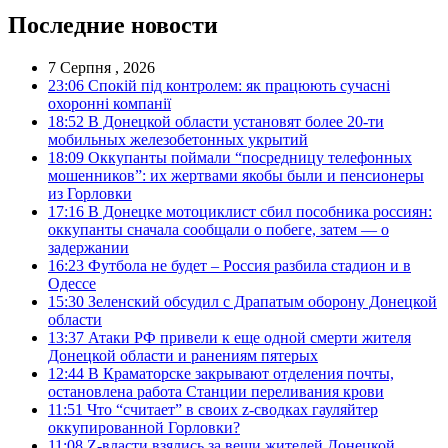
Последние новости
7 Серпня , 2026
23:06
Спокій під контролем: як працюють сучасні
охоронні компанії
18:52
В Донецкой области установят более 20-ти
мобильных железобетонных укрытий
18:09
Оккупанты поймали “посредницу телефонных
мошенников”: их жертвами якобы были и пенсионеры
из Горловки
17:16
В Донецке мотоциклист сбил пособника россиян:
оккупанты сначала сообщали о побеге, затем — о
задержании
16:23
Футбола не будет – Россия разбила стадион и в
Одессе
15:30
Зеленский обсудил с Драпатым оборону Донецкой
области
13:37
Атаки РФ привели к еще одной смерти жителя
Донецкой области и ранениям пятерых
12:44
В Краматорске закрывают отделения почты,
остановлена работа Станции переливания крови
11:51
Что “считает” в своих z-сводках гауляйтер
оккупированной Горловки?
11:08
Z-власти взялись за вещи жителей Донецкой