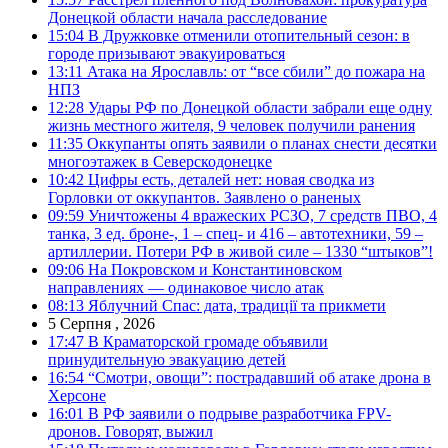
Донецкой области начала расследование
15:04
В Дружковке отменили отопительный сезон: в
городе призывают эвакуироваться
13:11
Атака на Ярославль: от “все сбили” до пожара на
НПЗ
12:28
Удары РФ по Донецкой области забрали еще одну
жизнь местного жителя, 9 человек получили ранения
11:35
Оккупанты опять заявили о планах снести десятки
многоэтажек в Северскодонецке
10:42
Цифры есть, деталей нет: новая сводка из
Горловки от оккупантов. Заявлено о раненых
09:59
Уничтожены 4 вражеских РСЗО, 7 средств ПВО, 4
танка, 3 ед. броне-, 1 – спец- и 416 – автотехники, 59 –
артиллерии. Потери РФ в живой силе – 1330 “штыков”!
09:06
На Покровском и Константиновском
направлениях — одинаковое число атак
08:13
Яблучний Спас: дата, традиції та прикмети
5 Серпня , 2026
17:47
В Краматорской громаде объявили
принудительную эвакуацию детей
16:54
“Смотри, овощи”: пострадавший об атаке дрона в
Херсоне
16:01
В РФ заявили о подрыве разработчика FPV-
дронов. Говорят, выжил