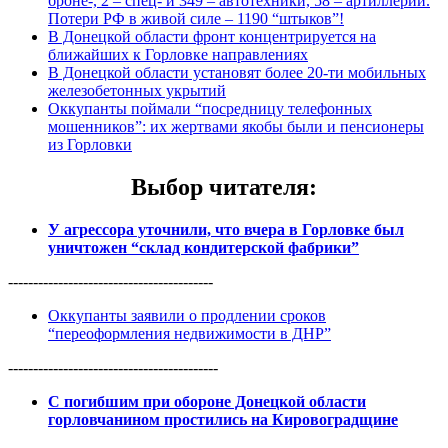
броне-, 2 – спец- и 349 – автотехники, 58 – артиллерии.
Потери РФ в живой силе – 1190 “штыков”!
В Донецкой области фронт концентрируется на
ближайших к Горловке направлениях
В Донецкой области установят более 20-ти мобильных
железобетонных укрытий
Оккупанты поймали “посредницу телефонных
мошенников”: их жертвами якобы были и пенсионеры
из Горловки
Выбор читателя
:
У агрессора уточнили, что вчера в Горловке был
уничтожен “склад кондитерской фабрики”
-----------------------------------------
Оккупанты заявили о продлении сроков
“переоформления недвижимости в ДНР”
------------------------------------------
С погибшим при обороне Донецкой области
горловчанином простились на Кировоградщине