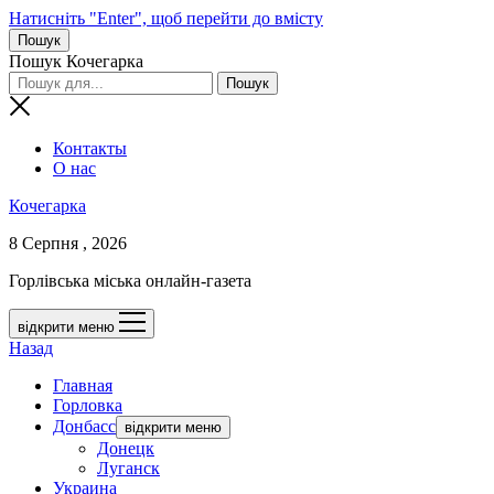
Натисніть "Enter", щоб перейти до вмісту
Пошук
Пошук Кочегарка
Контакты
О нас
Кочегарка
8 Серпня , 2026
Горлівська міська онлайн-газета
відкрити меню
Назад
Главная
Горловка
Донбасс
відкрити меню
Донецк
Луганск
Украина