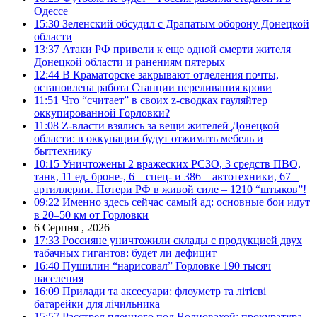
Одессе
15:30
Зеленский обсудил с Драпатым оборону Донецкой
области
13:37
Атаки РФ привели к еще одной смерти жителя
Донецкой области и ранениям пятерых
12:44
В Краматорске закрывают отделения почты,
остановлена работа Станции переливания крови
11:51
Что “считает” в своих z-сводках гауляйтер
оккупированной Горловки?
11:08
Z-власти взялись за вещи жителей Донецкой
области: в оккупации будут отжимать мебель и
быттехнику
10:15
Уничтожены 2 вражеских РСЗО, 3 средств ПВО,
танк, 11 ед. броне-, 6 – спец- и 386 – автотехники, 67 –
артиллерии. Потери РФ в живой силе – 1210 “штыков”!
09:22
Именно здесь сейчас самый ад: основные бои идут
в 20–50 км от Горловки
6 Серпня , 2026
17:33
Россияне уничтожили склады с продукцией двух
табачных гигантов: будет ли дефицит
16:40
Пушилин “нарисовал” Горловке 190 тысяч
населения
16:09
Прилади та аксесуари: флоуметр та літієві
батарейки для лічильника
15:57
Расстрел пленного под Волновахой: прокуратура