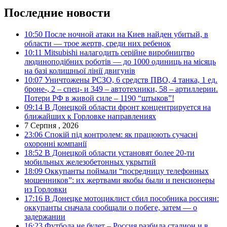
Последние новости
10:50
После ночной атаки на Киев найден убитый, в
области — трое жертв, среди них ребенок
10:11
Mitsubishi налагодить серійне виробництво
людиноподібних роботів — до 1000 одиниць на місяць
на базі колишньої лінії двигунів
10:07
Уничтожены РСЗО, 6 средств ПВО, 4 танка, 1 ед.
броне-, 2 – спец- и 349 – автотехники, 58 – артиллерии.
Потери РФ в живой силе – 1190 “штыков”!
09:14
В Донецкой области фронт концентрируется на
ближайших к Горловке направлениях
7 Серпня , 2026
23:06
Спокій під контролем: як працюють сучасні
охоронні компанії
18:52
В Донецкой области установят более 20-ти
мобильных железобетонных укрытий
18:09
Оккупанты поймали “посредницу телефонных
мошенников”: их жертвами якобы были и пенсионеры
из Горловки
17:16
В Донецке мотоциклист сбил пособника россиян:
оккупанты сначала сообщали о побеге, затем — о
задержании
16:23
Футбола не будет – Россия разбила стадион и в