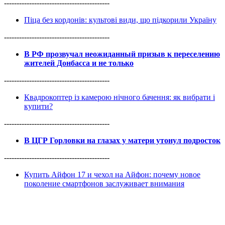
------------------------------------------
Піца без кордонів: культові види, що підкорили Україну
------------------------------------------
В РФ прозвучал неожиданный призыв к переселению
жителей Донбасса и не только
------------------------------------------
Квадрокоптер із камерою нічного бачення: як вибрати і
купити?
------------------------------------------
В ЦГР Горловки на глазах у матери утонул подросток
------------------------------------------
Купить Айфон 17 и чехол на Айфон: почему новое
поколение смартфонов заслуживает внимания