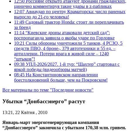
12:50
Россияне открыто атакуют дронами гражданских,
цинично комментируя такие удары в z-пабликах
12:07
Авиаудар по центру Краматорска: число раненых
выросло до 21-го человека!
11:49
Садовый трактор Honda: стоит ли переплачивать
за бренд
11:14
“Киевские дроны атаковали детский сад”:
роспропаганда заявила о якобы ударе по Горловке
10:21
Силы обороны уничтожили 5 танков, 4 РСЗО, 5
средств ПВО, 4 броне-, 379 автотехники и 55 ед. –
артиллерии. Потери врага в живой силе – 1240
“штыков”!
09:38
УПЛ-2026/2027. 1-й тур: “Шахтер” стартовал с
яркой победы (видеообзоры матчей)
08:45
На Константиновском направлении
боестолкновений больше, чем на Покровском!
Все материалы по теме "Последние новости"
Убытки “Донбассэнерго” растут
13:21, 22 Квітня , 2010
Январь-март энергогенерирующая компания
“Донбассэнерго” закончила с убытком 170,38 млн. гривен.