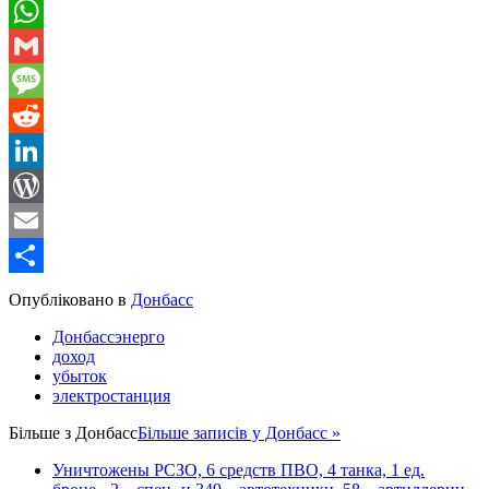
Telegram
WhatsApp
Gmail
Message
Reddit
LinkedIn
WordPress
Email
Share
Опубліковано в
Донбасс
Донбассэнерго
доход
убыток
электростанция
Більше з
Донбасс
Більше записів у Донбасс »
Уничтожены РСЗО, 6 средств ПВО, 4 танка, 1 ед.