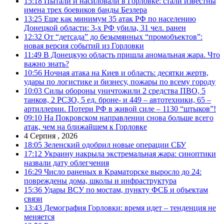
15:18
Пытали и насиловали в Горловке: стали известны
имена трех боевиков банды Безлера
13:25
Еще как минимум 35 атак РФ по населению
Донецкой области: 3-х РФ убила, 31 чел. ранен
12:32
От “детсада” до безымянных “промобъектов”:
новая версия событий из Горловки
11:49
В Донецкую область пришла аномальная жара. Что
важно знать?
10:56
Ночная атака на Киев и область: десятки жертв,
удары по логистике и бизнесу, пожары по всему городу
10:03
Силы обороны уничтожили 2 средства ПВО, 5
танков, 2 РСЗО, 5 ед. броне- и 449 – автотехники, 65 –
артиллерии. Потери РФ в живой силе – 1130 “штыков”!
09:10
На Покровском направлении снова больше всего
атак, чем на ближайшем к Горловке
4 Серпня , 2026
18:05
Зеленский одобрил новые операции СБУ
17:12
Украину накрыла экстремальная жара: синоптики
назвали дату облегчения
16:29
Число раненых в Краматорске выросло до 24:
повреждены дома, школы и инфраструктура
15:36
Удары ВСУ по мостам, пункту ФСБ и объектам
связи
13:43
Демография Горловки: время идет – тенденция не
меняется