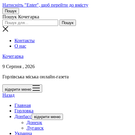
Натисніть "Enter", щоб перейти до вмісту
Пошук
Пошук Кочегарка
Контакты
О нас
Кочегарка
9 Серпня , 2026
Горлівська міська онлайн-газета
відкрити меню
Назад
Главная
Горловка
Донбасс
відкрити меню
Донецк
Луганск
Украина