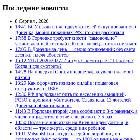
Последние новости
8 Серпня , 2026
18:41
ВСУ взяли в плен двух жителей оккупированного
Донецка, мобилизованных РФ: что они рассказали
17:58
В Горловке требуют снести “самовольно”
установленный ситилайт. Кто владелец – никто не знает
17:05
В Донецке за день — серия отключений: без света
десятки тысяч абонентов
15:12
УПЛ-2026/2027. 2-й тур: С кем играет “Шахтер”?
Когда и где смотреть?
14:28
На поверхні Сонця вперше зафіксували плазмові
вихори
13:29
Как оформить пенсию онлайн: пошаговая
инструкция от ПФУ
12:36
РФ продолжает бить по населению авиацией,
РСЗО и дронами: убит житель Славянска, 13 жителей
Донецкой области ранены
11:43
В Горловке второй день сообщают о 3-х раненых, а
число инцидентов в отчете выросло в 7,5 раз
10:50
После ночной атаки на Киев найден убитый, в
области — трое жертв, среди них ребенок
10:11
Mitsubishi налагодить серійне виробництво
людиноподібних роботів — до 1000 одиниць на місяць