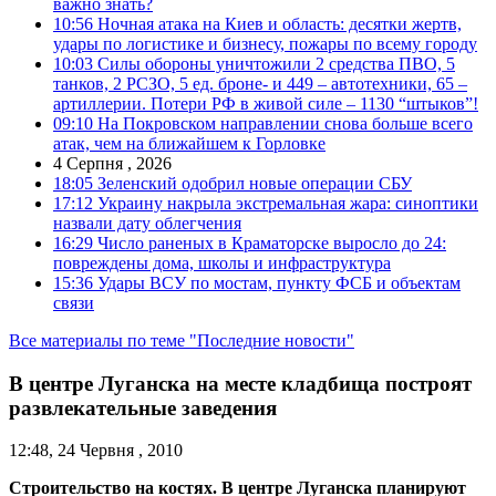
важно знать?
10:56
Ночная атака на Киев и область: десятки жертв,
удары по логистике и бизнесу, пожары по всему городу
10:03
Силы обороны уничтожили 2 средства ПВО, 5
танков, 2 РСЗО, 5 ед. броне- и 449 – автотехники, 65 –
артиллерии. Потери РФ в живой силе – 1130 “штыков”!
09:10
На Покровском направлении снова больше всего
атак, чем на ближайшем к Горловке
4 Серпня , 2026
18:05
Зеленский одобрил новые операции СБУ
17:12
Украину накрыла экстремальная жара: синоптики
назвали дату облегчения
16:29
Число раненых в Краматорске выросло до 24:
повреждены дома, школы и инфраструктура
15:36
Удары ВСУ по мостам, пункту ФСБ и объектам
связи
Все материалы по теме "Последние новости"
В центре Луганска на месте кладбища построят
развлекательные заведения
12:48, 24 Червня , 2010
Строительство на костях. В центре Луганска планируют