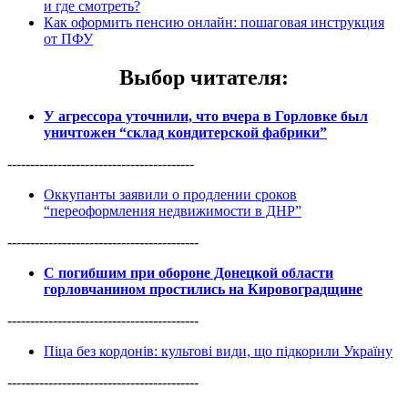
и где смотреть?
Как оформить пенсию онлайн: пошаговая инструкция
от ПФУ
Выбор читателя
:
У агрессора уточнили, что вчера в Горловке был
уничтожен “склад кондитерской фабрики”
-----------------------------------------
Оккупанты заявили о продлении сроков
“переоформления недвижимости в ДНР”
------------------------------------------
С погибшим при обороне Донецкой области
горловчанином простились на Кировоградщине
------------------------------------------
Піца без кордонів: культові види, що підкорили Україну
------------------------------------------