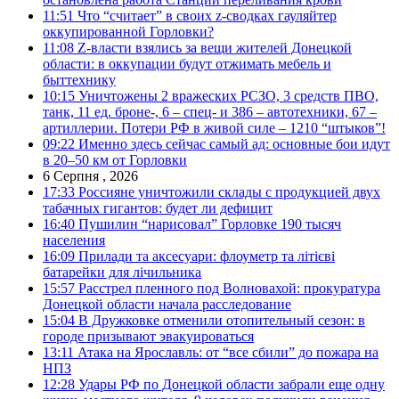
11:51
Что “считает” в своих z-сводках гауляйтер
оккупированной Горловки?
11:08
Z-власти взялись за вещи жителей Донецкой
области: в оккупации будут отжимать мебель и
быттехнику
10:15
Уничтожены 2 вражеских РСЗО, 3 средств ПВО,
танк, 11 ед. броне-, 6 – спец- и 386 – автотехники, 67 –
артиллерии. Потери РФ в живой силе – 1210 “штыков”!
09:22
Именно здесь сейчас самый ад: основные бои идут
в 20–50 км от Горловки
6 Серпня , 2026
17:33
Россияне уничтожили склады с продукцией двух
табачных гигантов: будет ли дефицит
16:40
Пушилин “нарисовал” Горловке 190 тысяч
населения
16:09
Прилади та аксесуари: флоуметр та літієві
батарейки для лічильника
15:57
Расстрел пленного под Волновахой: прокуратура
Донецкой области начала расследование
15:04
В Дружковке отменили отопительный сезон: в
городе призывают эвакуироваться
13:11
Атака на Ярославль: от “все сбили” до пожара на
НПЗ
12:28
Удары РФ по Донецкой области забрали еще одну