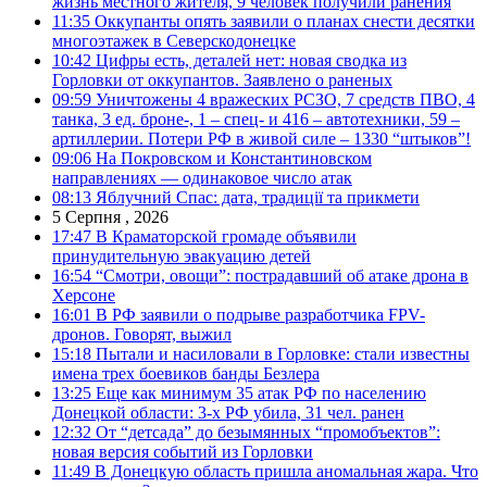
жизнь местного жителя, 9 человек получили ранения
11:35
Оккупанты опять заявили о планах снести десятки
многоэтажек в Северскодонецке
10:42
Цифры есть, деталей нет: новая сводка из
Горловки от оккупантов. Заявлено о раненых
09:59
Уничтожены 4 вражеских РСЗО, 7 средств ПВО, 4
танка, 3 ед. броне-, 1 – спец- и 416 – автотехники, 59 –
артиллерии. Потери РФ в живой силе – 1330 “штыков”!
09:06
На Покровском и Константиновском
направлениях — одинаковое число атак
08:13
Яблучний Спас: дата, традиції та прикмети
5 Серпня , 2026
17:47
В Краматорской громаде объявили
принудительную эвакуацию детей
16:54
“Смотри, овощи”: пострадавший об атаке дрона в
Херсоне
16:01
В РФ заявили о подрыве разработчика FPV-
дронов. Говорят, выжил
15:18
Пытали и насиловали в Горловке: стали известны
имена трех боевиков банды Безлера
13:25
Еще как минимум 35 атак РФ по населению
Донецкой области: 3-х РФ убила, 31 чел. ранен
12:32
От “детсада” до безымянных “промобъектов”:
новая версия событий из Горловки
11:49
В Донецкую область пришла аномальная жара. Что