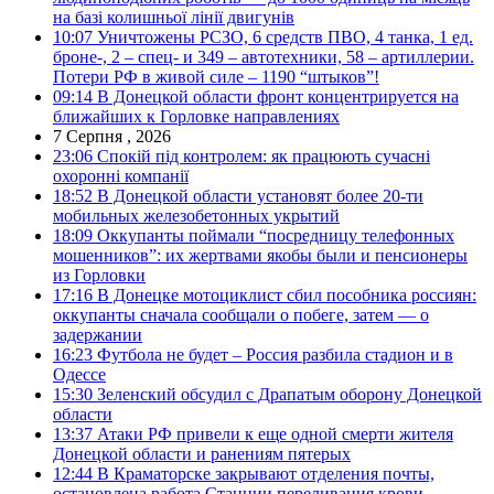
на базі колишньої лінії двигунів
10:07
Уничтожены РСЗО, 6 средств ПВО, 4 танка, 1 ед.
броне-, 2 – спец- и 349 – автотехники, 58 – артиллерии.
Потери РФ в живой силе – 1190 “штыков”!
09:14
В Донецкой области фронт концентрируется на
ближайших к Горловке направлениях
7 Серпня , 2026
23:06
Спокій під контролем: як працюють сучасні
охоронні компанії
18:52
В Донецкой области установят более 20-ти
мобильных железобетонных укрытий
18:09
Оккупанты поймали “посредницу телефонных
мошенников”: их жертвами якобы были и пенсионеры
из Горловки
17:16
В Донецке мотоциклист сбил пособника россиян:
оккупанты сначала сообщали о побеге, затем — о
задержании
16:23
Футбола не будет – Россия разбила стадион и в
Одессе
15:30
Зеленский обсудил с Драпатым оборону Донецкой
области
13:37
Атаки РФ привели к еще одной смерти жителя
Донецкой области и ранениям пятерых
12:44
В Краматорске закрывают отделения почты,
остановлена работа Станции переливания крови