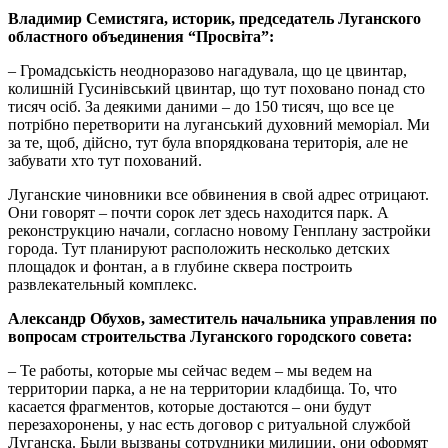
Владимир Семистяга, историк, председатель Луганского
областного объединения “Просвіта”:
– Громадськість неодноразово нагадувала, що це цвинтар,
колишній Гусинівський цвинтар, що тут поховано понад сто
тисяч осіб. За деякими даними – до 150 тисяч, що все це
потрібно перетворити на луганський духовний меморіал. Ми
за те, щоб, дійсно, тут була впорядкована територія, але не
забувати хто тут похований.
Луганские чиновники все обвинения в свой адрес отрицают.
Они говорят – почти сорок лет здесь находится парк. А
реконструкцию начали, согласно новому Генплану застройки
города. Тут планируют расположить несколько детских
площадок и фонтан, а в глубине сквера построить
развлекательный комплекс.
Александр Обухов, заместитель начальника управления по
вопросам строительства Луганского городского совета:
– Те работы, которые мы сейчас ведем – мы ведем на
территории парка, а не на территории кладбища. То, что
касается фрагментов, которые достаются – они будут
перезахоронены, у нас есть договор с ритуальной службой
Луганска. Были вызваны сотрудники милиции, они оформят