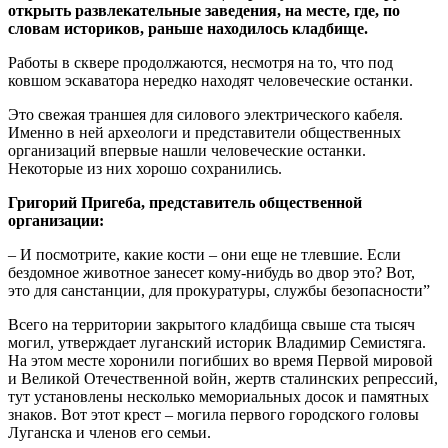
открыть развлекательные заведения, на месте, где, по
словам историков, раньше находилось кладбище.
Работы в сквере продолжаются, несмотря на то, что под
ковшом эскаватора нередко находят человеческие останки.
Это свежая траншея для силового электрического кабеля.
Именно в ней археологи и представители общественных
организаций впервые нашли человеческие останки.
Некоторые из них хорошо сохранились.
Григорий Пригеба, представитель общественной
организации:
– И посмотрите, какие кости – они еще не тлевшие. Если
бездомное животное занесет кому-нибудь во двор это? Вот,
это для санстанции, для прокуратуры, службы безопасности”
Всего на территории закрытого кладбища свыше ста тысяч
могил, утверждает луганский историк Владимир Семистяга.
На этом месте хоронили погибших во время Первой мировой
и Великой Отечественной войн, жертв сталинских репрессий,
тут установлены несколько мемориальных досок и памятных
знаков. Вот этот крест – могила первого городского головы
Луганска и членов его семьи.