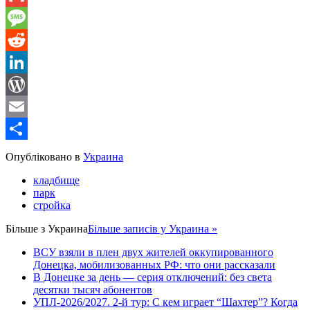
Gmail
Message
Reddit
LinkedIn
WordPress
Email
Share
Опубліковано в
Украина
кладбище
парк
стройка
Більше з
Украина
Більше записів у Украина »
ВСУ взяли в плен двух жителей оккупированного
Донецка, мобилизованных РФ: что они рассказали
В Донецке за день — серия отключений: без света
десятки тысяч абонентов
УПЛ-2026/2027. 2-й тур: С кем играет “Шахтер”? Когда