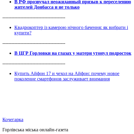
В РФ прозвучал неожиданный призыв к переселению
жителей Донбасса и не только
------------------------------------------
Квадрокоптер із камерою нічного бачення: як вибрати і
купити?
------------------------------------------
В ЦГР Горловки на глазах у матери утонул подросток
------------------------------------------
Купить Айфон 17 и чехол на Айфон: почему новое
поколение смартфонов заслуживает внимания
Кочегарка
Горлівська міська онлайн-газета