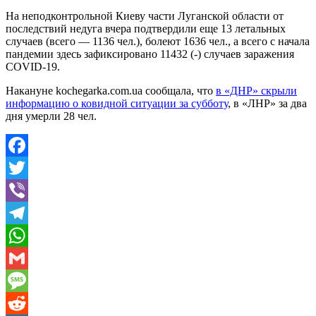
На неподконтрольной Киеву части Луганской области от
последствий недуга вчера подтвердили еще 13 летальных
случаев (всего — 1136 чел.), болеют 1636 чел., а всего с начала
пандемии здесь зафиксировано 11432 (-) случаев заражения
COVID-19.
Накануне kochegarka.com.ua сообщала, что
в «ДНР» скрыли
информацию о ковидной ситуации за субботу
, в «ЛНР» за два
дня умерли 28 чел.
Facebook
Twitter
Viber
Telegram
WhatsApp
Gmail
Message