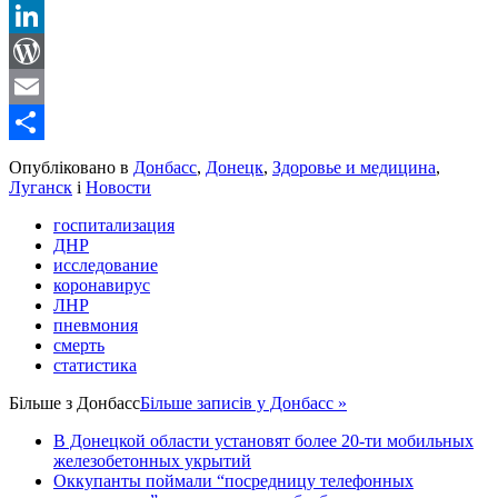
Reddit
LinkedIn
WordPress
Email
Share
Опубліковано в
Донбасс
,
Донецк
,
Здоровье и медицина
,
Луганск
і
Новости
госпитализация
ДНР
исследование
коронавирус
ЛНР
пневмония
смерть
статистика
Більше з
Донбасс
Більше записів у Донбасс »
В Донецкой области установят более 20-ти мобильных
железобетонных укрытий
Оккупанты поймали “посредницу телефонных