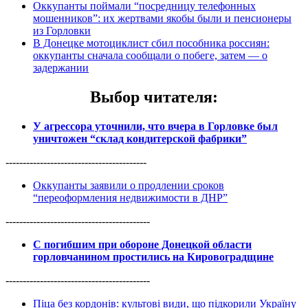
Оккупанты поймали “посредницу телефонных
мошенников”: их жертвами якобы были и пенсионеры
из Горловки
В Донецке мотоциклист сбил пособника россиян:
оккупанты сначала сообщали о побеге, затем — о
задержании
Выбор читателя
:
У агрессора уточнили, что вчера в Горловке был
уничтожен “склад кондитерской фабрики”
-----------------------------------------
Оккупанты заявили о продлении сроков
“переоформления недвижимости в ДНР”
------------------------------------------
С погибшим при обороне Донецкой области
горловчанином простились на Кировоградщине
------------------------------------------
Піца без кордонів: культові види, що підкорили Україну