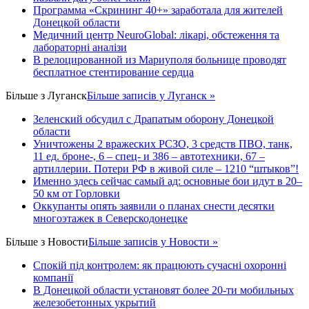
Программа «Скрининг 40+» заработала для жителей
Донецкой области
Медичний центр NeuroGlobal: лікарі, обстеження та
лабораторні аналізи
В релоцированной из Мариуполя больнице проводят
бесплатное стентирование сердца
Більше з
Луганск
Більше записів у Луганск »
Зеленский обсудил с Драпатым оборону Донецкой
области
Уничтожены 2 вражеских РСЗО, 3 средств ПВО, танк,
11 ед. броне-, 6 – спец- и 386 – автотехники, 67 –
артиллерии. Потери РФ в живой силе – 1210 “штыков”!
Именно здесь сейчас самый ад: основные бои идут в 20–
50 км от Горловки
Оккупанты опять заявили о планах снести десятки
многоэтажек в Северскодонецке
Більше з
Новости
Більше записів у Новости »
Спокій під контролем: як працюють сучасні охоронні
компанії
В Донецкой области установят более 20-ти мобильных
железобетонных укрытий