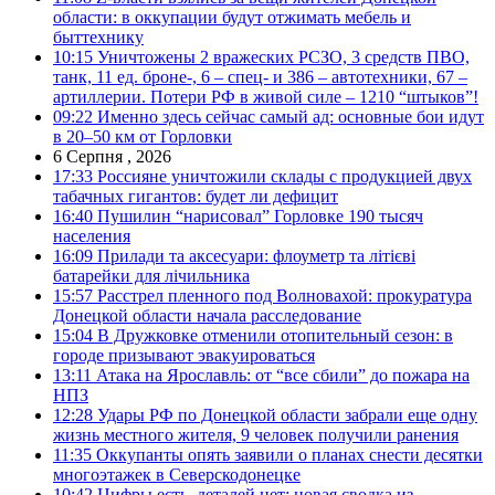
области: в оккупации будут отжимать мебель и
быттехнику
10:15
Уничтожены 2 вражеских РСЗО, 3 средств ПВО,
танк, 11 ед. броне-, 6 – спец- и 386 – автотехники, 67 –
артиллерии. Потери РФ в живой силе – 1210 “штыков”!
09:22
Именно здесь сейчас самый ад: основные бои идут
в 20–50 км от Горловки
6 Серпня , 2026
17:33
Россияне уничтожили склады с продукцией двух
табачных гигантов: будет ли дефицит
16:40
Пушилин “нарисовал” Горловке 190 тысяч
населения
16:09
Прилади та аксесуари: флоуметр та літієві
батарейки для лічильника
15:57
Расстрел пленного под Волновахой: прокуратура
Донецкой области начала расследование
15:04
В Дружковке отменили отопительный сезон: в
городе призывают эвакуироваться
13:11
Атака на Ярославль: от “все сбили” до пожара на
НПЗ
12:28
Удары РФ по Донецкой области забрали еще одну
жизнь местного жителя, 9 человек получили ранения
11:35
Оккупанты опять заявили о планах снести десятки
многоэтажек в Северскодонецке
10:42
Цифры есть, деталей нет: новая сводка из