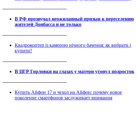
------------------------------------------
В РФ прозвучал неожиданный призыв к переселению
жителей Донбасса и не только
------------------------------------------
Квадрокоптер із камерою нічного бачення: як вибрати і
купити?
------------------------------------------
В ЦГР Горловки на глазах у матери утонул подросток
------------------------------------------
Купить Айфон 17 и чехол на Айфон: почему новое
поколение смартфонов заслуживает внимания