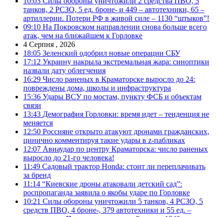
10:03
Силы обороны уничтожили 2 средства ПВО, 5
танков, 2 РСЗО, 5 ед. броне- и 449 – автотехники, 65 –
артиллерии. Потери РФ в живой силе – 1130 “штыков”!
09:10
На Покровском направлении снова больше всего
атак, чем на ближайшем к Горловке
4 Серпня , 2026
18:05
Зеленский одобрил новые операции СБУ
17:12
Украину накрыла экстремальная жара: синоптики
назвали дату облегчения
16:29
Число раненых в Краматорске выросло до 24:
повреждены дома, школы и инфраструктура
15:36
Удары ВСУ по мостам, пункту ФСБ и объектам
связи
13:43
Демография Горловки: время идет – тенденция не
меняется
12:50
Россияне открыто атакуют дронами гражданских,
цинично комментируя такие удары в z-пабликах
12:07
Авиаудар по центру Краматорска: число раненых
выросло до 21-го человека!
11:49
Садовый трактор Honda: стоит ли переплачивать
за бренд
11:14
“Киевские дроны атаковали детский сад”:
роспропаганда заявила о якобы ударе по Горловке
10:21
Силы обороны уничтожили 5 танков, 4 РСЗО, 5
средств ПВО, 4 броне-, 379 автотехники и 55 ед. –