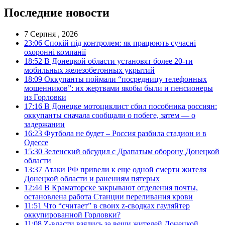
Последние новости
7 Серпня , 2026
23:06
Спокій під контролем: як працюють сучасні
охоронні компанії
18:52
В Донецкой области установят более 20-ти
мобильных железобетонных укрытий
18:09
Оккупанты поймали “посредницу телефонных
мошенников”: их жертвами якобы были и пенсионеры
из Горловки
17:16
В Донецке мотоциклист сбил пособника россиян:
оккупанты сначала сообщали о побеге, затем — о
задержании
16:23
Футбола не будет – Россия разбила стадион и в
Одессе
15:30
Зеленский обсудил с Драпатым оборону Донецкой
области
13:37
Атаки РФ привели к еще одной смерти жителя
Донецкой области и ранениям пятерых
12:44
В Краматорске закрывают отделения почты,
остановлена работа Станции переливания крови
11:51
Что “считает” в своих z-сводках гауляйтер
оккупированной Горловки?
11:08
Z-власти взялись за вещи жителей Донецкой