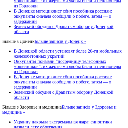
мошенников”: их жертвами якобы были и пенсионеры
из Горловки
В Донецке мотоциклист сбил пособника россиян:
оккупанты сначала сообщали о побеге, затем — о
задержании
Зеленский обсудил с Драпатым оборону Донецкой
области
Більше з
Донецк
Більше записів у Донецк »
В Донецкой области установят более 20-ти мобильных
железобетонных укрытий
Оккупанты поймали “посредницу телефонных
мошенников”: их жертвами якобы были и пенсионеры
из Горловки
В Донецке мотоциклист сбил пособника россиян:
оккупанты сначала сообщали о побеге, затем — о
задержании
Зеленский обсудил с Драпатым оборону Донецкой
области
Більше з
Здоровье и медицина
Більше записів у Здоровье и
медицина »
Украину накрыла экстремальная жара: синоптики
назвали дату облегчения