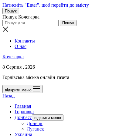
Натисніть "Enter", щоб перейти до вмісту
Пошук
Пошук Кочегарка
Контакты
О нас
Кочегарка
8 Серпня , 2026
Горлівська міська онлайн-газета
відкрити меню
Назад
Главная
Горловка
Донбасс
відкрити меню
Донецк
Луганск
Украина