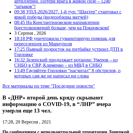
артиллерии. Потери врага в живой силе – 1240
“штыков”!
09:38
УПЛ-2026/2027. 1-й тур: “Шахтер” стартовал с
яркой победы (видеообзоры матчей)
08:45
На Константиновском направлении
боестолкновений больше, чем на Покровском!
3 Серпня , 2026
18:18
РФ уничтожила гуманитарную помощь для
переселенцев из Мариуполя
17:25
Пьяный подросток на питбайке устроил ДТП в
Горловке
16:32
Зеленский продолжает ротации: Умеров – из
СНБО в СВР, Клименко – из МВД в СНБО
13:49
Гауляйтер Горловки “насчитал” 8 обстрелов, о
которых сам же не написал ни слова
Все материалы по теме "Последние новости"
В «ДНР» второй день кряду скрывают
информацию о COVID-19, в “ЛНР” вчера
умерли еще 13 чел.
17:28, 20 Вересня , 2021
По сообщениям с неподконтрольной территории Донецкой