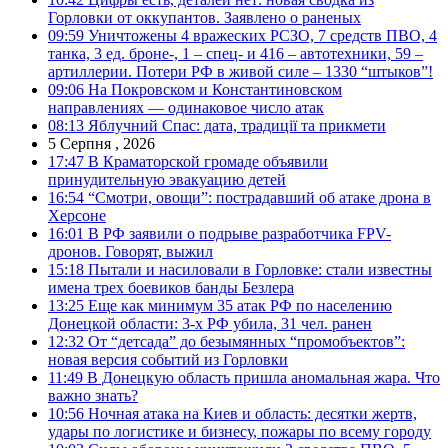
Горловки от оккупантов. Заявлено о раненых
09:59
Уничтожены 4 вражеских РСЗО, 7 средств ПВО, 4
танка, 3 ед. броне-, 1 – спец- и 416 – автотехники, 59 –
артиллерии. Потери РФ в живой силе – 1330 “штыков”!
09:06
На Покровском и Константиновском
направлениях — одинаковое число атак
08:13
Яблучний Спас: дата, традиції та прикмети
5 Серпня , 2026
17:47
В Краматорской громаде объявили
принудительную эвакуацию детей
16:54
“Смотри, овощи”: пострадавший об атаке дрона в
Херсоне
16:01
В РФ заявили о подрыве разработчика FPV-
дронов. Говорят, выжил
15:18
Пытали и насиловали в Горловке: стали известны
имена трех боевиков банды Безлера
13:25
Еще как минимум 35 атак РФ по населению
Донецкой области: 3-х РФ убила, 31 чел. ранен
12:32
От “детсада” до безымянных “промобъектов”:
новая версия событий из Горловки
11:49
В Донецкую область пришла аномальная жара. Что
важно знать?
10:56
Ночная атака на Киев и область: десятки жертв,
удары по логистике и бизнесу, пожары по всему городу