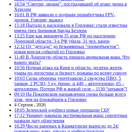
16:54
“Смотри, овощи”: пострадавший об атаке дрона в
Херсоне
16:01
В РФ заявили о подрыве разработчика FPV-
дронов. Говорят, выжил
15:18
Пытали и насиловали в Горловке: стали известны
имена трех боевиков банды Безлера
13:25
Еще как минимум 35 атак РФ по населению
Донецкой области: 3-х РФ убила, 31 чел. ранен
12:32
От “детсада” до безымянных “промобъектов”:
новая версия событий из Горловки
11:49
В Донецкую область пришла аномальная жара. Что
важно знать?
10:56
Ночная атака на Киев и область: десятки жертв,
удары по логистике и бизнесу, пожары по всему городу
10:03
Силы обороны уничтожили 2 средства ПВО, 5
танков, 2 РСЗО, 5 ед. броне- и 449 – автотехники, 65 –
артиллерии. Потери РФ в живой силе – 1130 “штыков”!
09:10
На Покровском направлении снова больше всего
атак, чем на ближайшем к Горловке
4 Серпня , 2026
18:05
Зеленский одобрил новые операции СБУ
17:12
Украину накрыла экстремальная жара: синоптики
назвали дату облегчения
16:29
Число раненых в Краматорске выросло до 24:
повреждены дома, школы и инфраструктура