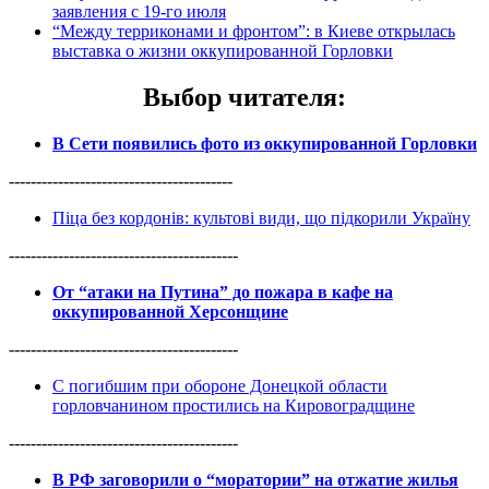
заявления с 19-го июля
“Между терриконами и фронтом”: в Киеве открылась
выставка о жизни оккупированной Горловки
Выбор читателя
:
В Сети появились фото из оккупированной Горловки
-----------------------------------------
Піца без кордонів: культові види, що підкорили Україну
------------------------------------------
От “атаки на Путина” до пожара в кафе на
оккупированной Херсонщине
------------------------------------------
С погибшим при обороне Донецкой области
горловчанином простились на Кировоградщине
------------------------------------------
В РФ заговорили о “моратории” на отжатие жилья