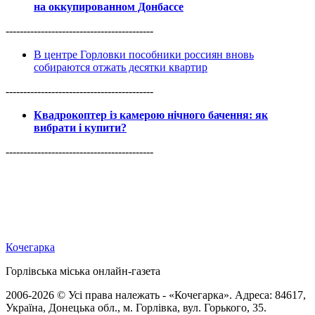
на оккупированном Донбассе
------------------------------------------
В центре Горловки пособники россиян вновь
собираются отжать десятки квартир
------------------------------------------
Квадрокоптер із камерою нічного бачення: як
вибрати і купити?
------------------------------------------
Кочегарка
Горлівська міська онлайн-газета
2006-2026 © Усі права належать - «Кочегарка». Адреса: 84617,
Україна, Донецька обл., м. Горлівка, вул. Горького, 35.