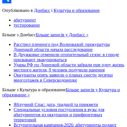
Share
Опубліковано в
Донбасс
і
Культура и образование
абитуриент
тестирование
Більше з
Донбасс
Більше записів у Донбасс »
Расстрел пленного под Волновахой: прокуратура
Донецкой области начала расследование
В Дружковке отменили отопительный сезон: в городе
призывают эвакуироваться
Удары РФ по Донецкой области забрали еще одну жизнь
местного жителя, 9 человек получили ранения
Оккупанты опять заявили о планах снести десятки
многоэтажек в Северскодонецке
Більше з
Культура и образование
Більше записів у Культура и
образование »
Яблучний Спас: дата, традиції та прикмети
Специальные условия поступления в вузы для
абитуриентов из оккупации и прифронтовых
территорий
Вступительная кампания-2026: абитуриенты подают