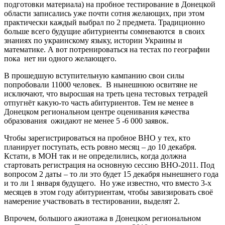
подготовки материала) на пробное тестирование в Донецкой
области записались уже почти сотня желающих, при этом
практически каждый выбрал по 2 предмета. Традиционно
больше всего будущие абитуриенты сомневаются в своих
знаниях по украинскому языку, истории Украины и
математике. А вот потренироваться на тестах по географии
пока нет ни одного желающего.
В прошедшую вступительную кампанию свои силы
попробовали 11000 человек. В нынешнюю освитяне не
исключают, что выросшая на треть цена тестовых тетрадей
отпугнёт какую-то часть абитуриентов. Тем не менее в
Донецком региональном центре оценивания качества
образования ожидают не менее 5 -6 000 заявок.
Чтобы зарегистрироваться на пробное ВНО у тех, кто
планирует поступать, есть ровно месяц – до 10 декабря.
Кстати, в МОН так и не определились, когда должна
стартовать регистрация на основную сессию ВНО-2011. Под
вопросом 2 даты – то ли это будет 15 декабря нынешнего года
и то ли 1 января будущего. Но уже известно, что вместо 3-х
месяцев в этом году абитуриентам, чтобы завизировать своё
намерение участвовать в тестировании, выделят 2.
Впрочем, большого ажиотажа в Донецком региональном