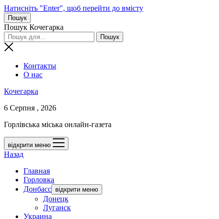
Натисніть "Enter", щоб перейти до вмісту
Пошук
Пошук Кочегарка
Контакты
О нас
Кочегарка
6 Серпня , 2026
Горлівська міська онлайн-газета
відкрити меню
Назад
Главная
Горловка
Донбасс
відкрити меню
Донецк
Луганск
Украина