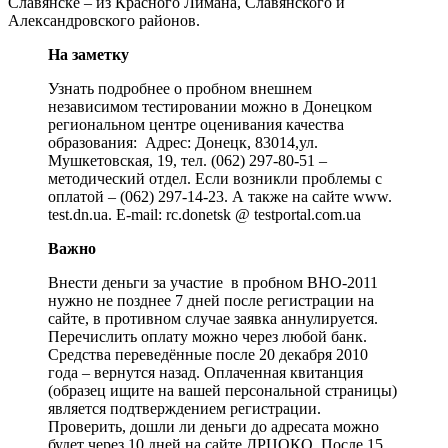
Славянске – из Красного Лимана, Славянского и
Александровского районов.
На заметку
Узнать подробнее о пробном внешнем
независимом тестировании можно в Донецком
региональном центре оценивания качества
образования: Адрес: Донецк, 83014,ул.
Мушкетовская, 19, тел. (062) 297-80-51 –
методический отдел. Если возникли проблемы с
оплатой – (062) 297-14-23. А также на сайте www.
test.dn.ua. Е-mail: rc.donetsk @ testportal.com.ua
Важно
Внести деньги за участие в пробном ВНО-2011
нужно не позднее 7 дней после регистрации на
сайте, в противном случае заявка аннулируется.
Перечислить оплату можно через любой банк.
Средства переведённые после 20 декабря 2010
года – вернутся назад. Оплаченная квитанция
(образец ищите на вашей персональной страницы)
является подтверждением регистрации.
Проверить, дошли ли деньги до адресата можно
будет через 10 дней на сайте ДРЦОКО. После 15