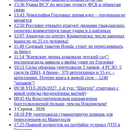
15:36
Удары ВСУ по мостам, пункту ФСБ и объектам
связи
13:43
Демография Горловки: время идет – тенденция не
меняется
12:50
Россияне открыто атакуют дронами гражданских,
цинично комментируя такие удары в z-пабликах
12:07
Авиаудар по центру Краматорска: число раненых
выросло до 21-го человека!
11:49
Садовый трактор Honda: стоит ли переплачивать
за бренд
11:14
“Киевские дроны атаковали детский сад”:
роспропаганда заявила о якобы ударе по Горловке
10:21
Силы обороны уничтожили 5 танков, 4 РСЗО, 5
средств ПВО, 4 броне-, 379 автотехники и 55 ед. –
артиллерии. Потери врага в живой силе – 1240
“штыков”!
09:38
УПЛ-2026/2027. 1-й тур: “Шахтер” стартовал с
яркой победы (видеообзоры матчей)
08:45
На Константиновском направлении
боестолкновений больше, чем на Покровском!
3 Серпня , 2026
18:18
РФ уничтожила гуманитарную помощь для
переселенцев из Мариуполя
17:25
Пьяный подросток на питбайке устроил ДТП в
Горловке