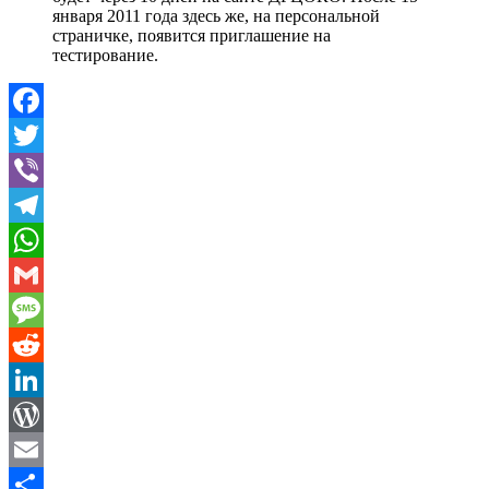
января 2011 года здесь же, на персональной
страничке, появится приглашение на
тестирование.
Facebook
Twitter
Viber
Telegram
WhatsApp
Gmail
Message
Reddit
LinkedIn
WordPress
Email