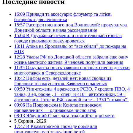
Последние новости
16:09
Прилади та аксесуари: флоуметр та літієві
батарейки для лічильника
15:57
Расстрел пленного под Волновахой: прокуратура
Донецкой области начала расследование
15:04
В Дружковке отменили отопительный сезон: в
городе призывают эвакуироваться
13:11
Атака на Ярославль: от “все сбили” до пожара на
НПЗ
12:28
Удары РФ по Донецкой области забрали еще одну
жизнь местного жителя, 9 человек получили ранения
11:35
Оккупанты опять заявили о планах снести десятки
многоэтажек в Северскодонецке
10:42
Цифры есть, деталей нет: новая сводка из
Горловки от оккупантов. Заявлено о раненых
09:59
Уничтожены 4 вражеских РСЗО, 7 средств ПВО, 4
танка, 3 ед. броне-, 1 – спец- и 416 – автотехники, 59 –
артиллерии. Потери РФ в живой силе – 1330 “штыков”!
09:06
На Покровском и Константиновском
направлениях — одинаковое число атак
08:13
Яблучний Спас: дата, традиції та прикмети
5 Серпня , 2026
17:47
В Краматорской громаде объявили
принудительную эвакуацию детей