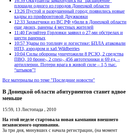
16:39
Оккупанты замахнулись на “расширение”
площади одного из городов Донецкой области
13:26
Пустой и разрушенный город: появились новые
кадры из прифронтовой Дружковки
12:33
Захватчики из ВС РФ убили в Донецкой области
еще двоих, ранены 4 местных жителей
11:40
Гауляйтер Горловки заявил о 27-ми обстрелах и
шести раненых
10:57
Удары по топливу и логистике: БПЛА атаковали
НПЗ, аэродром и хаб Wildberries
10:04
Силы обороны уничтожили 8 РСЗО, 2 средства
ПВО, 10 броне-, 2 спец-, 456 автотехники и 69 ед. –
артиллерии. Потери врага в живой силе – 1,5 тыс.
“штыков”!
Все материалы по теме "Последние новости"
В Донецкой области абитуриентов станет вдвое
меньше
15:59, 13 Листопада , 2010
На этой неделе стартовала новая кампания внешнего
независимого оценивания.
За три дня, минувших с начала регистрации, (на момент