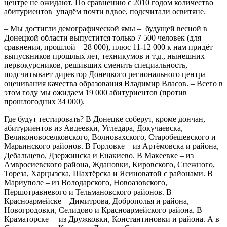
центре не ожидают. По сравнению с 2010 годом количество
абитуриентов упадём почти вдвое, подсчитали освитяне.
– Мы достигли демографической ямы – будущей весной в
Донецкой области выпустится только 7 500 человек (для
сравнения, прошлой – 28 000), плюс 11-12 000 к нам придёт
выпускников прошлых лет, техникумов и т.д., нынешних
первокурсников, решивших сменить специальность, –
подсчитывает директор Донецкого регионального центра
оценивания качества образования Владимир Власов. – Всего в
этом году мы ожидаем 19 000 абитуриентов (против
прошлогодних 34 000).
Где будут тестировать? В Донецке соберут, кроме дончан,
абитуриентов из Авдеевки, Угледара, Докучаевска,
Великоновоселковского, Волновахского, Старобешевского и
Марьинского районов. В Горловке – из Артёмовска и района,
Дебальцево, Дзержинска и Енакиево. В Макеевке – из
Амвросиевского района, Ждановки, Кировского, Снежного,
Тореза, Харцызска, Шахтёрска и Ясиноватой с районами. В
Мариуполе – из Володарского, Новоазовского,
Першотравневого и Тельмановского районов. В
Красноармейске – Димитрова, Доброполья и района,
Новогродовки, Селидово и Красноармейского района. В
Краматорске – из Дружковки, Константиновки и района. А в