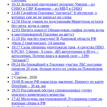
16:32
Зеленский продолжает ротации: Умеров – из
СНБО в СВР, Клименко – из МВД в СНБО
13:49
Гауляйтер Горловки “насчитал” 8 обстрелов, о
которых сам же не написал ни слова
12:56
После ударов по подстанциям Мариуполь остался
без света, воды и связи
12:03
Ничего нового! Обнародован график подачи воды
в оккупированной Горловке на август
11:10
Ни дня без трагедии! В Донецкой области РФ
убила 2 гражданских, 14 ранены
10:17
Силы обороны уничтожили танк, 4 средства ПВО,
8 РСЗО, 5 броне-, 6 спец-, 485 автотехники и 80 ед. –
артиллерии. Потери врага в живой силе – 1390
“штыков”!
09:24
На ближайшей к Горловке участке ЛБС россияне
провели 20 атак, больше всего их снова на Покровском
– 30!
2 Серпня , 2026
19:08
В июле РФ нарастила давление. Прирост по карте
DeepState – 36 кв. км
18:55
Российский обстрел спровоцировал утечку
опасного химического вещества
17:42
Молодежь оккупированной Луганщины гонят на
военные сборы в РФ