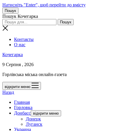
Натисніть "Enter", щоб перейти до вмісту
Пошук
Пошук Кочегарка
Контакты
О нас
Кочегарка
9 Серпня , 2026
Горлівська міська онлайн-газета
відкрити меню
Назад
Главная
Горловка
Донбасс
відкрити меню
Донецк
Луганск
Украина