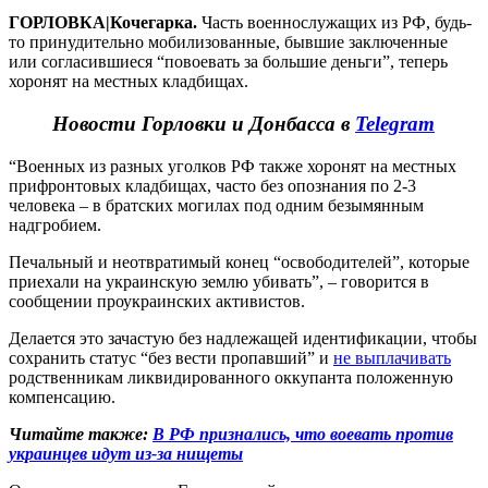
ГОРЛОВКА|Кочегарка.
Часть военнослужащих из РФ, будь-
то принудительно мобилизованные, бывшие заключенные
или согласившиеся “повоевать за большие деньги”, теперь
хоронят на местных кладбищах.
Новости Горловки и Донбасса в
Telegram
“Военных из разных уголков РФ также хоронят на местных
прифронтовых кладбищах, часто без опознания по 2-3
человека – в братских могилах под одним безымянным
надгробием.
Печальный и неотвратимый конец “освободителей”, которые
приехали на украинскую землю убивать”, – говорится в
сообщении проукраинских активистов.
Делается это зачастую без надлежащей идентификации, чтобы
сохранить статус “без вести пропавший” и
не выплачивать
родственникам ликвидированного оккупанта положенную
компенсацию.
Читайте также:
В РФ признались, что воевать против
украинцев идут из-за нищеты