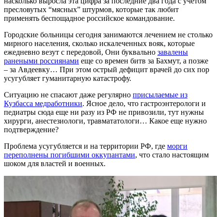
насколько выросла эта цифра за последние два года с учетом
пресловутых “мясных” штурмов, которые так любит
применять беспощадное российское командование.
Городские больницы сегодня занимаются лечением не столько
мирного населения, сколько искалеченных вояк, которые
ежедневно везут с передовой, Они буквально
завалены
ранеными россиянами
еще со времен битв за Бахмут, а позже
– за Авдеевку… При этом острый дефицит врачей до сих пор
усугубляет гуманитарную катастрофу.
Ситуацию не спасают даже регулярно
присылаемые из
Кузбасса медработники
. Ясное дело, что гастроэнтерологи и
педиатры сюда еще ни разу из РФ не привозили, тут нужны
хирурги, анестезиологи, травмататологи… Какое еще нужно
подтверждение?
Проблема усугубляется и на территории РФ, где
морги
переполнены погибшими оккупантами
, что стало настоящим
шоком для властей и военных.