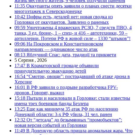
жизнь местного жителя, 9 человек получили ранения
11:35
Оккупанты опять заявили о планах снести десятки
многоэтажек в Северскодонецке
10:42
Цифры есть, деталей нет: новая сводка из
Горловки от оккупантов. Заявлено о раненых
09:59
Уничтожены 4 вражеских РСЗО, 7 средств ПВО, 4
танка, 3 ед. броне-, 1 – спец- и 416 – автотехники, 59 –
артиллерии. Потери РФ в живой силе – 1330 “штыков”!
09:06
На Покровском и Константиновском
направлениях — одинаковое число атак
08:13
Яблучний Спас: дата, традиції та прикмети
5 Серпня , 2026
17:47
В Краматорской громаде объявили
принудительную эвакуацию детей
16:54
“Смотри, овощи”: пострадавший об атаке дрона в
Херсоне
16:01
В РФ заявили о подрыве разработчика FPV-
дронов. Говорят, выжил
15:18
Пытали и насиловали в Горловке: стали известны
имена трех боевиков банды Безлера
13:25
Еще как минимум 35 атак РФ по населению
Донецкой области: 3-х РФ убила, 31 чел. ранен
12:32
От “детсада” до безымянных “промобъектов”:
новая версия событий из Горловки
11:49
В Донецкую область пришла аномальная жара. Что