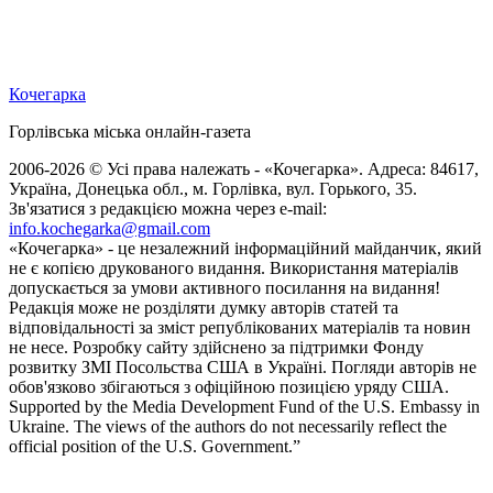
Кочегарка
Горлівська міська онлайн-газета
2006-2026 © Усі права належать - «Кочегарка». Адреса: 84617,
Україна, Донецька обл., м. Горлівка, вул. Горького, 35.
Зв'язатися з редакцією можна через e-mail:
info.kochegarka@gmail.com
«Кочегарка» - це незалежний інформаційний майданчик, який
не є копією друкованого видання. Використання матеріалів
допускається за умови активного посилання на видання!
Редакція може не розділяти думку авторів статей та
відповідальності за зміст републікованих матеріалів та новин
не несе. Розробку сайту здійснено за підтримки Фонду
розвитку ЗМІ Посольства США в Україні. Погляди авторів не
обов'язково збігаються з офіційною позицією уряду США.
Supported by the Media Development Fund of the U.S. Embassy in
Ukraine. The views of the authors do not necessarily reflect the
official position of the U.S. Government.”