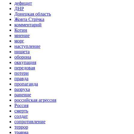
дефицит
ДНР
Донецкая область
Жовта Стрічка
комментарий
Котин
мнение
морг
наступление
нищета
оборона
оккупация
передовая
потери
правда
пропаганда
разруха
ранение
российская агрессия
Россия
смерть
солдат
сопротивление
террор
травма