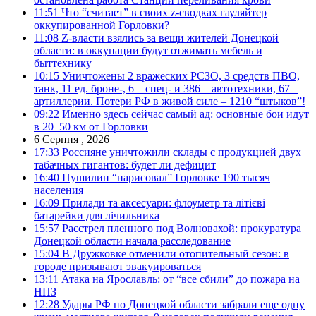
11:51
Что “считает” в своих z-сводках гауляйтер
оккупированной Горловки?
11:08
Z-власти взялись за вещи жителей Донецкой
области: в оккупации будут отжимать мебель и
быттехнику
10:15
Уничтожены 2 вражеских РСЗО, 3 средств ПВО,
танк, 11 ед. броне-, 6 – спец- и 386 – автотехники, 67 –
артиллерии. Потери РФ в живой силе – 1210 “штыков”!
09:22
Именно здесь сейчас самый ад: основные бои идут
в 20–50 км от Горловки
6 Серпня , 2026
17:33
Россияне уничтожили склады с продукцией двух
табачных гигантов: будет ли дефицит
16:40
Пушилин “нарисовал” Горловке 190 тысяч
населения
16:09
Прилади та аксесуари: флоуметр та літієві
батарейки для лічильника
15:57
Расстрел пленного под Волновахой: прокуратура
Донецкой области начала расследование
15:04
В Дружковке отменили отопительный сезон: в
городе призывают эвакуироваться
13:11
Атака на Ярославль: от “все сбили” до пожара на
НПЗ
12:28
Удары РФ по Донецкой области забрали еще одну