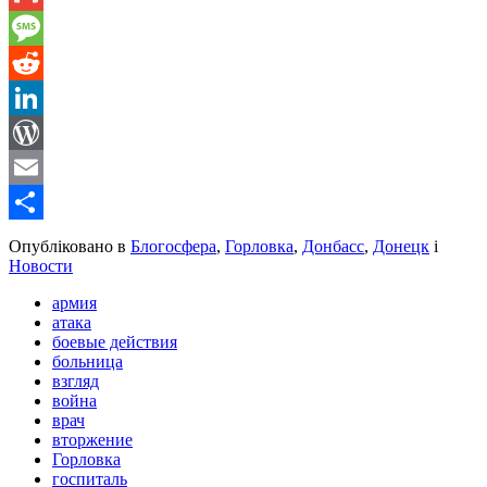
Gmail
Message
Reddit
LinkedIn
WordPress
Email
Share
Опубліковано в
Блогосфера
,
Горловка
,
Донбасс
,
Донецк
і
Новости
армия
атака
боевые действия
больница
взгляд
война
врач
вторжение
Горловка
госпиталь