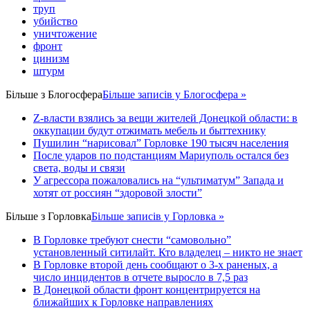
труп
убийство
уничтожение
фронт
цинизм
штурм
Більше з
Блогосфера
Більше записів у Блогосфера »
Z-власти взялись за вещи жителей Донецкой области: в
оккупации будут отжимать мебель и быттехнику
Пушилин “нарисовал” Горловке 190 тысяч населения
После ударов по подстанциям Мариуполь остался без
света, воды и связи
У агрессора пожаловались на “ультиматум” Запада и
хотят от россиян “здоровой злости”
Більше з
Горловка
Більше записів у Горловка »
В Горловке требуют снести “самовольно”
установленный ситилайт. Кто владелец – никто не знает
В Горловке второй день сообщают о 3-х раненых, а
число инцидентов в отчете выросло в 7,5 раз
В Донецкой области фронт концентрируется на
ближайших к Горловке направлениях