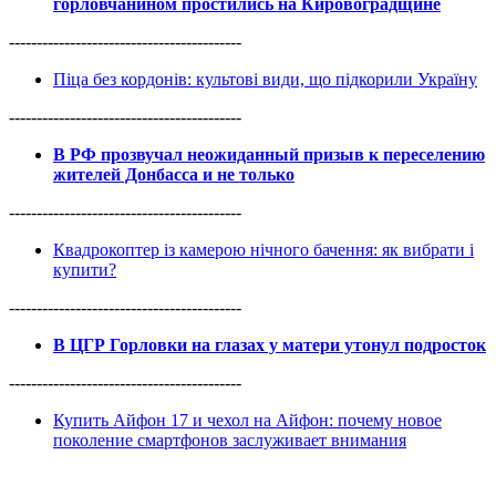
горловчанином простились на Кировоградщине
------------------------------------------
Піца без кордонів: культові види, що підкорили Україну
------------------------------------------
В РФ прозвучал неожиданный призыв к переселению
жителей Донбасса и не только
------------------------------------------
Квадрокоптер із камерою нічного бачення: як вибрати і
купити?
------------------------------------------
В ЦГР Горловки на глазах у матери утонул подросток
------------------------------------------
Купить Айфон 17 и чехол на Айфон: почему новое
поколение смартфонов заслуживает внимания