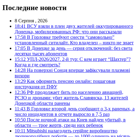
Последние новости
8 Серпня , 2026
18:41
ВСУ взяли в плен двух жителей оккупированного
Донецка, мобилизованных РФ: что они рассказали
17:58
В Горловке требуют снести “самовольно”
установленный ситилайт. Кто владелец – никто не знает
17:05
В Донецке за день — серия отключений: без света
десятки тысяч абонентов
15:12
УПЛ-2026/2027. 2-й тур: С кем играет “Шахтер”?
Когда и где смотреть?
14:28
На поверхні Сонця вперше зафіксували плазмові
вихори
13:29
Как оформить пенсию онлайн: пошаговая
инструкция от ПФУ
12:36
РФ продолжает бить по населению авиацией,
РСЗО и дронами: убит житель Славянска, 13 жителей
Донецкой области ранены
11:43
В Горловке второй день сообщают о 3-х раненых, а
число инцидентов в отчете выросло в 7,5 раз
10:50
После ночной атаки на Киев найден убитый, в
области — трое жертв, среди них ребенок
10:11
Mitsubishi налагодить серійне виробництво
людиноподібних роботів — до 1000 одиниць на місяць