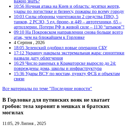
важно знать?
10:56
Ночная атака на Киев и область: десятки жертв,
удары по логистике и бизнесу, пожары по всему городу
10:03
Силы обороны уничтожили 2 средства ПВО, 5
танков, 2 РСЗО, 5 ед. броне- и 449 – автотехники, 65 –
артиллерии. Потери РФ в живой силе – 1130 “штыков”!
09:10
На Покровском направлении снова больше всего
атак, чем на ближайшем к Горловке
4 Серпня , 2026
18:05
Зеленский одобрил новые операции СБУ
17:12
Украину накрыла экстремальная жара: синоптики
назвали дату облегчения
16:29
Число раненых в Краматорске выросло до 24:
повреждены дома, школы и инфраструктура
15:36
Удары ВСУ по мостам, пункту ФСБ и объектам
связи
Все материалы по теме "Последние новости"
В Горловке для путинских вояк не хватает
гробов: тела хоронят в мешках и братских
могилах
11:05, 29 Липня , 2025