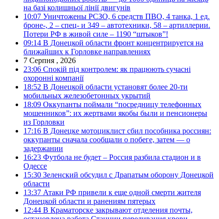
на базі колишньої лінії двигунів
10:07
Уничтожены РСЗО, 6 средств ПВО, 4 танка, 1 ед.
броне-, 2 – спец- и 349 – автотехники, 58 – артиллерии.
Потери РФ в живой силе – 1190 “штыков”!
09:14
В Донецкой области фронт концентрируется на
ближайших к Горловке направлениях
7 Серпня , 2026
23:06
Спокій під контролем: як працюють сучасні
охоронні компанії
18:52
В Донецкой области установят более 20-ти
мобильных железобетонных укрытий
18:09
Оккупанты поймали “посредницу телефонных
мошенников”: их жертвами якобы были и пенсионеры
из Горловки
17:16
В Донецке мотоциклист сбил пособника россиян:
оккупанты сначала сообщали о побеге, затем — о
задержании
16:23
Футбола не будет – Россия разбила стадион и в
Одессе
15:30
Зеленский обсудил с Драпатым оборону Донецкой
области
13:37
Атаки РФ привели к еще одной смерти жителя
Донецкой области и ранениям пятерых
12:44
В Краматорске закрывают отделения почты,
остановлена работа Станции переливания крови