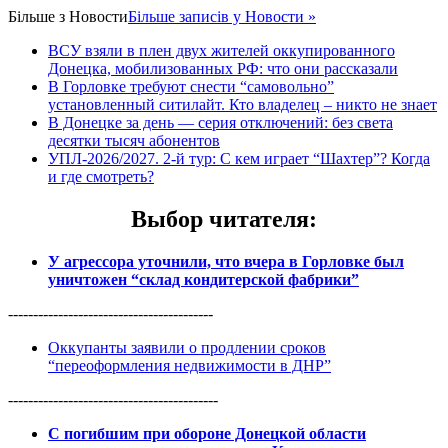
Більше з
Новости
Більше записів у Новости »
ВСУ взяли в плен двух жителей оккупированного
Донецка, мобилизованных РФ: что они рассказали
В Горловке требуют снести “самовольно”
установленный ситилайт. Кто владелец – никто не знает
В Донецке за день — серия отключений: без света
десятки тысяч абонентов
УПЛ-2026/2027. 2-й тур: С кем играет “Шахтер”? Когда
и где смотреть?
Выбор читателя
:
У агрессора уточнили, что вчера в Горловке был
уничтожен “склад кондитерской фабрики”
-----------------------------------------
Оккупанты заявили о продлении сроков
“переоформления недвижимости в ДНР”
------------------------------------------
С погибшим при обороне Донецкой области