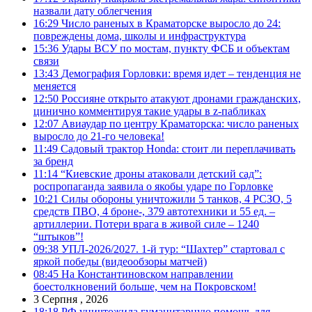
назвали дату облегчения
16:29
Число раненых в Краматорске выросло до 24:
повреждены дома, школы и инфраструктура
15:36
Удары ВСУ по мостам, пункту ФСБ и объектам
связи
13:43
Демография Горловки: время идет – тенденция не
меняется
12:50
Россияне открыто атакуют дронами гражданских,
цинично комментируя такие удары в z-пабликах
12:07
Авиаудар по центру Краматорска: число раненых
выросло до 21-го человека!
11:49
Садовый трактор Honda: стоит ли переплачивать
за бренд
11:14
“Киевские дроны атаковали детский сад”:
роспропаганда заявила о якобы ударе по Горловке
10:21
Силы обороны уничтожили 5 танков, 4 РСЗО, 5
средств ПВО, 4 броне-, 379 автотехники и 55 ед. –
артиллерии. Потери врага в живой силе – 1240
“штыков”!
09:38
УПЛ-2026/2027. 1-й тур: “Шахтер” стартовал с
яркой победы (видеообзоры матчей)
08:45
На Константиновском направлении
боестолкновений больше, чем на Покровском!
3 Серпня , 2026
18:18
РФ уничтожила гуманитарную помощь для