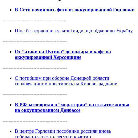
В Сети появились фото из оккупированной Горловки
-----------------------------------------
Піца без кордонів: культові види, що підкорили Україну
------------------------------------------
От “атаки на Путина” до пожара в кафе на
оккупированной Херсонщине
------------------------------------------
С погибшим при обороне Донецкой области
горловчанином простились на Кировоградщине
------------------------------------------
В РФ заговорили о “моратории” на отжатие жилья
на оккупированном Донбассе
------------------------------------------
В центре Горловки пособники россиян вновь
собираются отжать десятки квартир