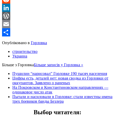
Reddit
LinkedIn
WordPress
Email
Share
Опубліковано в
Горловка
строительство
Украина
Більше з
Горловка
Більше записів у Горловка »
Пушилин “нарисовал” Горловке 190 тысяч населения
Цифры есть, деталей нет: новая сводка из Горловки от
оккупантов. Заявлено о раненых
На Покровском и Константиновском направлениях —
одинаковое число атак
Пытали и насиловали в Горловке: стали известны имена
трех боевиков банды Безлера
Выбор читателя
: