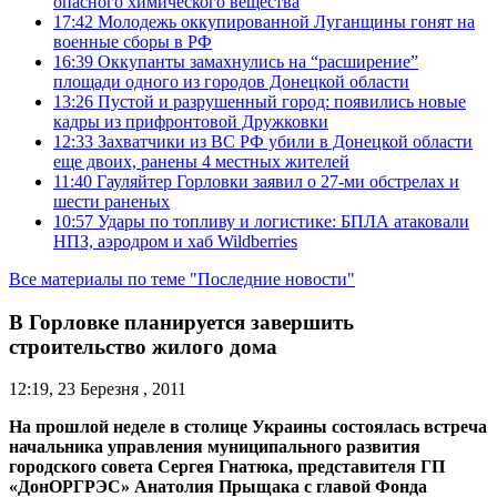
опасного химического вещества
17:42
Молодежь оккупированной Луганщины гонят на
военные сборы в РФ
16:39
Оккупанты замахнулись на “расширение”
площади одного из городов Донецкой области
13:26
Пустой и разрушенный город: появились новые
кадры из прифронтовой Дружковки
12:33
Захватчики из ВС РФ убили в Донецкой области
еще двоих, ранены 4 местных жителей
11:40
Гауляйтер Горловки заявил о 27-ми обстрелах и
шести раненых
10:57
Удары по топливу и логистике: БПЛА атаковали
НПЗ, аэродром и хаб Wildberries
Все материалы по теме "Последние новости"
В Горловке планируется завершить
строительство жилого дома
12:19, 23 Березня , 2011
На прошлой неделе в столице Украины состоялась встреча
начальника управления муниципального развития
городского совета Сергея Гнатюка, представителя ГП
«ДонОРГРЭС» Анатолия Прыщака с главой Фонда