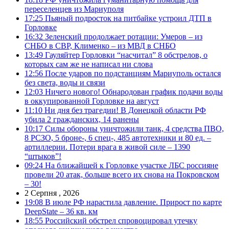
переселенцев из Мариуполя
17:25
Пьяный подросток на питбайке устроил ДТП в
Горловке
16:32
Зеленский продолжает ротации: Умеров – из
СНБО в СВР, Клименко – из МВД в СНБО
13:49
Гауляйтер Горловки “насчитал” 8 обстрелов, о
которых сам же не написал ни слова
12:56
После ударов по подстанциям Мариуполь остался
без света, воды и связи
12:03
Ничего нового! Обнародован график подачи воды
в оккупированной Горловке на август
11:10
Ни дня без трагедии! В Донецкой области РФ
убила 2 гражданских, 14 ранены
10:17
Силы обороны уничтожили танк, 4 средства ПВО,
8 РСЗО, 5 броне-, 6 спец-, 485 автотехники и 80 ед. –
артиллерии. Потери врага в живой силе – 1390
“штыков”!
09:24
На ближайшей к Горловке участке ЛБС россияне
провели 20 атак, больше всего их снова на Покровском
– 30!
2 Серпня , 2026
19:08
В июле РФ нарастила давление. Прирост по карте
DeepState – 36 кв. км
18:55
Российский обстрел спровоцировал утечку