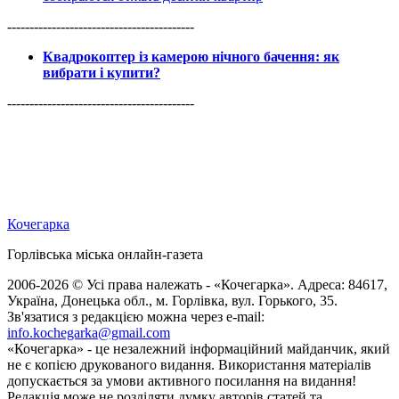
------------------------------------------
Квадрокоптер із камерою нічного бачення: як
вибрати і купити?
------------------------------------------
Кочегарка
Горлівська міська онлайн-газета
2006-2026 © Усі права належать - «Кочегарка». Адреса: 84617,
Україна, Донецька обл., м. Горлівка, вул. Горького, 35.
Зв'язатися з редакцією можна через e-mail:
info.kochegarka@gmail.com
«Кочегарка» - це незалежний інформаційний майданчик, який
не є копією друкованого видання. Використання матеріалів
допускається за умови активного посилання на видання!
Редакція може не розділяти думку авторів статей та