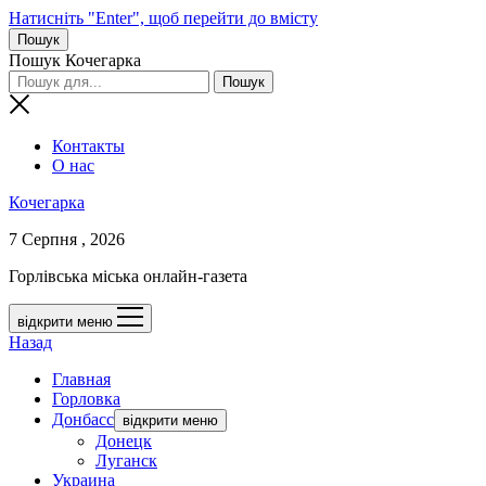
Натисніть "Enter", щоб перейти до вмісту
Пошук
Пошук Кочегарка
Контакты
О нас
Кочегарка
7 Серпня , 2026
Горлівська міська онлайн-газета
відкрити меню
Назад
Главная
Горловка
Донбасс
відкрити меню
Донецк
Луганск
Украина