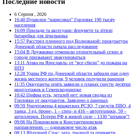
Последние новости
6 Серпня , 2026
16:40
Пушилин “нарисовал” Горловке 190 тысяч
населения
16:09
Прилади та аксесуари: флоуметр та літієві
батарейки для лічильника
15:57
Расстрел пленного под Волновахой: прокуратура
Донецкой области начала расследование
15:04
В Дружковке отменили отопительный сезон: в
городе призывают эвакуироваться
13:11
Атака на Ярославль: от “все сбили” до пожара на
НПЗ
12:28
Удары РФ по Донецкой области забрали еще одну
жизнь местного жителя, 9 человек получили ранения
11:35
Оккупанты опять заявили о планах снести десятки
многоэтажек в Северскодонецке
10:42
Цифры есть, деталей нет: новая сводка из
Горловки от оккупантов. Заявлено о раненых
09:59
Уничтожены 4 вражеских РСЗО, 7 средств ПВО, 4
танка, 3 ед. броне-, 1 – спец- и 416 – автотехники, 59 –
артиллерии. Потери РФ в живой силе – 1330 “штыков”!
09:06
На Покровском и Константиновском
направлениях — одинаковое число атак
08:13
Яблучний Спас: дата, традиції та прикмети