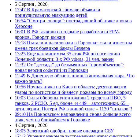
5 Серпня , 2026
17:47
В Краматорской громаде объявили
принудительную эвакуацию детей
16:54
“Смотри, овощи”: пострадавший об атаке дрона в
Херсоне
16:01
В РФ заявили о подрыве разработчика FPV-
дронов. Говорят, выжил
15:18
Пытали и насиловали в Горловке: стали известны
имена трех боевиков банды Безлера
13:25
Еще как минимум 35 атак РФ по населению
Донецкой области: 3-х РФ убила, 31 чел. ранен
12:32
От “детсада” до безымянных “промобъектов”:
новая версия событий из Горловки
11:49
В Донецкую область пришла аномальная жара. Что
важно знать?
10:56
Ночная атака на Киев и область: десятки жертв,
удары по логистике и бизнесу, пожары по всему городу
10:03
Силы обороны уничтожили 2 средства ПВО, 5
танков, 2 РСЗО, 5 ед. броне- и 449 – автотехники, 65 –
артиллерии. Потери РФ в живой силе – 1130 “штыков”!
09:10
На Покровском направлении снова больше всего
атак, чем на ближайшем к Горловке
4 Серпня , 2026
18:05
Зеленский одобрил новые операции СБУ
17:12
Украину накрыла экстремальная жара: синоптики