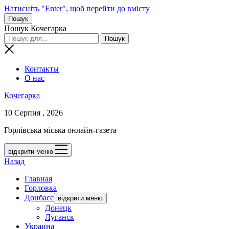
Натисніть "Enter", щоб перейти до вмісту
Пошук
Пошук Кочегарка
Контакты
О нас
Кочегарка
10 Серпня , 2026
Горлівська міська онлайн-газета
відкрити меню
Назад
Главная
Горловка
Донбасс
відкрити меню
Донецк
Луганск
Украина