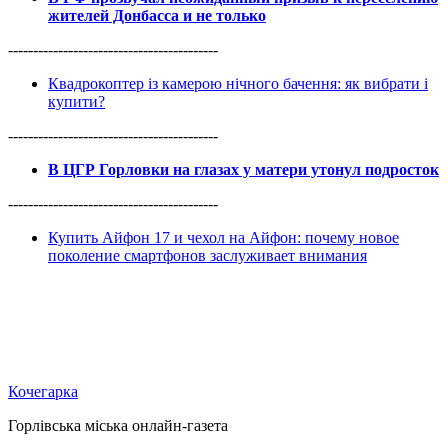
жителей Донбасса и не только
------------------------------------------
Квадрокоптер із камерою нічного бачення: як вибрати і
купити?
------------------------------------------
В ЦГР Горловки на глазах у матери утонул подросток
------------------------------------------
Купить Айфон 17 и чехол на Айфон: почему новое
поколение смартфонов заслуживает внимания
Кочегарка
Горлівська міська онлайн-газета