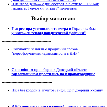
В ленте за день — один обстрел, а в отчете… 15! Как
гауляйтер Горловки “играет” прилетами
Выбор читателя
:
У агрессора уточнили, что вчера в Горловке был
уничтожен “склад кондитерской фабрики”
-----------------------------------------
Оккупанты заявили о продлении сроков
“переоформления недвижимости в ДНР”
------------------------------------------
С погибшим при обороне Донецкой области
горловчанином простились на Кировоградщине
------------------------------------------
Піца без кордонів: культові види, що підкорили Україну
------------------------------------------
В РФ прозвучал неожиданный призыв к переселению