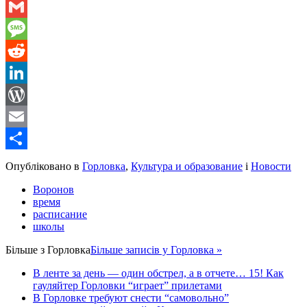
WhatsApp
Gmail
Message
Reddit
LinkedIn
WordPress
Email
Share
Опубліковано в
Горловка
,
Культура и образование
і
Новости
Воронов
время
расписание
школы
Більше з
Горловка
Більше записів у Горловка »
В ленте за день — один обстрел, а в отчете… 15! Как
гауляйтер Горловки “играет” прилетами
В Горловке требуют снести “самовольно”