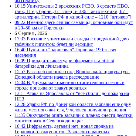
быттехнику
10:15
Уничтожены 2 вражеских РСЗО, 3 средств ПВО,
танк, 11 ед. броне-, 6 – спец- и 386 – автотехники, 67 –
артиллерии. Потери РФ в живой силе – 1210 “штыков”!
09:22
Именно здесь сейчас самый ад: основные бои идут
в 20–50 км от Горловки
6 Серпня , 2026
17:33
Россияне уничтожили склады с продукцией двух
табачных гигантов: будет ли дефицит
16:40
Пушилин “нарисовал” Горловке 190 тысяч
населения
16:09
Прилади та аксесуари: флоуметр та літієві
батарейки для лічильника
15:57
Расстрел пленного под Волновахой: прокуратура
Донецкой области начала расследование
15:04
В Дружковке отменили отопительный сезон: в
городе призывают эвакуироваться
13:11
Атака на Ярославль: от “все сбили” до пожара на
НПЗ
12:28
Удары РФ по Донецкой области забрали еще одну
жизнь местного жителя, 9 человек получили ранения
11:35
Оккупанты опять заявили о планах снести десятки
многоэтажек в Северскодонецке
10:42
Цифры есть, деталей нет: новая сводка из
Горловки от оккупантов. Заявлено о раненых