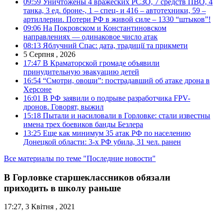
09:59
Уничтожены 4 вражеских РСЗО, 7 средств ПВО, 4
танка, 3 ед. броне-, 1 – спец- и 416 – автотехники, 59 –
артиллерии. Потери РФ в живой силе – 1330 “штыков”!
09:06
На Покровском и Константиновском
направлениях — одинаковое число атак
08:13
Яблучний Спас: дата, традиції та прикмети
5 Серпня , 2026
17:47
В Краматорской громаде объявили
принудительную эвакуацию детей
16:54
“Смотри, овощи”: пострадавший об атаке дрона в
Херсоне
16:01
В РФ заявили о подрыве разработчика FPV-
дронов. Говорят, выжил
15:18
Пытали и насиловали в Горловке: стали известны
имена трех боевиков банды Безлера
13:25
Еще как минимум 35 атак РФ по населению
Донецкой области: 3-х РФ убила, 31 чел. ранен
Все материалы по теме "Последние новости"
В Горловке старшеклассников обязали
приходить в школу раньше
17:27, 3 Квітня , 2021