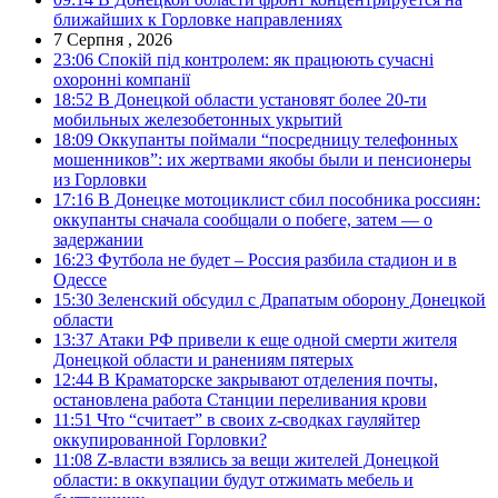
ближайших к Горловке направлениях
7 Серпня , 2026
23:06
Спокій під контролем: як працюють сучасні
охоронні компанії
18:52
В Донецкой области установят более 20-ти
мобильных железобетонных укрытий
18:09
Оккупанты поймали “посредницу телефонных
мошенников”: их жертвами якобы были и пенсионеры
из Горловки
17:16
В Донецке мотоциклист сбил пособника россиян:
оккупанты сначала сообщали о побеге, затем — о
задержании
16:23
Футбола не будет – Россия разбила стадион и в
Одессе
15:30
Зеленский обсудил с Драпатым оборону Донецкой
области
13:37
Атаки РФ привели к еще одной смерти жителя
Донецкой области и ранениям пятерых
12:44
В Краматорске закрывают отделения почты,
остановлена работа Станции переливания крови
11:51
Что “считает” в своих z-сводках гауляйтер
оккупированной Горловки?
11:08
Z-власти взялись за вещи жителей Донецкой
области: в оккупации будут отжимать мебель и