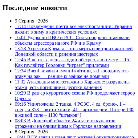
Последние новости
9 Серпня , 2026
17:14
Повреждены почти все электростанции: Украина
входит в зиму в критических условиях
16:01
Удары по ПВО и РЛС: Силы обороны атаковали
объекты агрессора на юге РФ и в Крыму
13:58
Агрессия Кремля – это смерть еще троих жителей
Донецкой области и ранения шестерых
12:45
В ленте за день — один обстрел, а в отчете… 15!
Как гауляйтер Горловки “играет” прилетами
12:34
Вчені виявили імунні клітини, які координують
атаку на рак — раніше їх майже не помічали
11:32
Атакованы многоэтажки в Харькове: разрушены
этажи, есть погибшие и десятки раненых
10:29
В разгар курортного сезона РФ продолжает террор
Одессы
09:16
Уничтожены 2 танка, 4 РСЗО, 4 ед. броне-, 1 –
спец- и 358 – автотехники, 41 – артиллерии. Потери РФ
в живой силе – 1130 “штыков”!
08:03
В Донецкой области 24 атаки оккупантов
отражены на ближайшем к Горловке направлении
8 Серпня , 2026
18:41
ВСУ взяли в плен двух жителей оккупированного