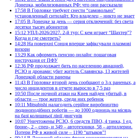
Донецка, мобилизованных РФ: что они рассказали
17:58
В Горловке требуют снести “самовольно”
установленный ситилайт. Кто владелец – никто не знает
17:05
В Донецке за день — серия отключений: без света
десятки тысяч абонентов
15:12
УПЛ-2026/2027. 2-й тур: С кем играет “Шахтер”?
Когда и где смотреть?
14:28
На поверхні Сонця вперше зафіксували плазмові
вихори
13:29
Как оформить пенсию онлайн: пошаговая
инструкция от ПФУ
12:36
РФ продолжает бить по населению авиацией,
РСЗО и дронами: убит житель Славянска, 13 жителей
Донецкой области ранены
11:43
В Горловке второй день сообщают о 3-х раненых, а
число инцидентов в отчете выросло в 7,5 раз
10:50
После ночной атаки на Киев найден убитый, в
области — трое жертв, среди них ребенок
10:11
Mitsubishi налагодить серійне виробництво
людиноподібних роботів — до 1000 одиниць на місяць
на базі колишньої лінії двигунів
10:07
Уничтожены РСЗО, 6 средств ПВО, 4 танка, 1 ед.
броне-, 2 – спец- и 349 – автотехники, 58 – артиллерии.
Потери РФ в живой силе – 1190 “штыков”!
09:14
В Донецкой области фронт концентрируется на