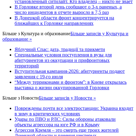
установленный ситилайт. Кто владелец – никто не знает
В Горловке второй день сообщают о 3-х раненых, а
число инцидентов в отчете выросло в 7,5 раз
В Донецкой области фронт концентрируется на
ближайших к Горловке направлениях
Більше з
Культура и образование
Більше записів у Культура и
образование »
Яблучний Спас: дата, традиції та прикмети
Специальные условия поступления в вузы для
абитуриентов из оккупации и прифронтовых
территорий
Вступительная кампания-2026: абитуриенты подают
заявления с 19-го июля
“Между терриконами и фронтом”: в Киеве открылась
выставка о жизни оккупированной Горловки
Більше з
Новости
Більше записів у Новости »
Повреждены почти все электростанции: Украина входит
в зиму в критических условиях
Удары по ПВО и РЛС: Силы обороны атаковали
объекты агрессора на юге РФ и в Крыму
Агрессия Кремля – это смерть еще троих жителей
Донецкой области и ранения шестерых