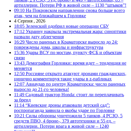
артиллерии. Потери РФ в живой силе – 1130 “штыков”!
09:10
На Покровском направлении снова больше всего
атак, чем на ближайшем к Горловке
4 Серпня , 2026
18:05
Зеленский одобрил новые операции СБУ
17:12
Украину накрыла экстремальная жара: синоптики
назвали дату облегчения
16:29
Число раненых в Краматорске выросло до 24:
повреждены дома, школы и инфраструктура
15:36
Удары ВСУ по мостам, пункту ФСБ и объектам
связи
13:43
Демография Горловки: время идет – тенденция не
меняется
12:50
Россияне открыто атакуют дронами гражданских,
цинично комментируя такие удары в z-пабликах
12:07
Авиаудар по центру Краматорска: число раненых
выросло до 21-го человека!
11:49
Садовый трактор Honda: стоит ли переплачивать
за бренд
11:14
“Киевские дроны атаковали детский сад”:
роспропаганда заявила о якобы ударе по Горловке
10:21
Силы обороны уничтожили 5 танков, 4 РСЗО, 5
средств ПВО, 4 броне-, 379 автотехники и 55 ед. –
артиллерии. Потери врага в живой силе – 1240