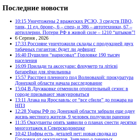
Последние новости
10:15
Уничтожены 2 вражеских РСЗО, 3 средств ПВО,
танк, 11 ед. броне-, 6 – спец- и 386 – автотехники, 67 –
артиллерии. Потери РФ в живой силе – 1210 “штыков”!
6 Серпня , 2026
17:33
Россияне уничтожили склады с продукцией двух
табачных гигантов: будет ли дефицит
16:40
Пушилин “нарисовал” Горловке 190 тысяч
населения
16:09
Прилади та аксесуари: флоуметр та літієві
батарейки для лічильника
15:57
Расстрел пленного под Волновахой: прокуратура
Донецкой области начала расследование
15:04
В Дружковке отменили отопительный сезон: в
городе призывают эвакуироваться
13:11
Атака на Ярославль: от “все сбили” до пожара на
НПЗ
12:28
Удары РФ по Донецкой области забрали еще одну
жизнь местного жителя, 9 человек получили ранения
11:35
Оккупанты опять заявили о планах снести десятки
многоэтажек в Северскодонецке
10:42
Цифры есть, деталей нет: новая сводка из
Горловки от оккупантов. Заявлено о раненых