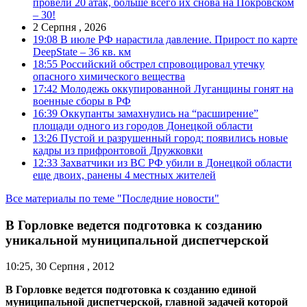
провели 20 атак, больше всего их снова на Покровском
– 30!
2 Серпня , 2026
19:08
В июле РФ нарастила давление. Прирост по карте
DeepState – 36 кв. км
18:55
Российский обстрел спровоцировал утечку
опасного химического вещества
17:42
Молодежь оккупированной Луганщины гонят на
военные сборы в РФ
16:39
Оккупанты замахнулись на “расширение”
площади одного из городов Донецкой области
13:26
Пустой и разрушенный город: появились новые
кадры из прифронтовой Дружковки
12:33
Захватчики из ВС РФ убили в Донецкой области
еще двоих, ранены 4 местных жителей
Все материалы по теме "Последние новости"
В Горловке ведется подготовка к созданию
уникальной муниципальной диспетчерской
10:25, 30 Серпня , 2012
В Горловке ведется подготовка к созданию единой
муниципальной диспетчерской, главной задачей которой