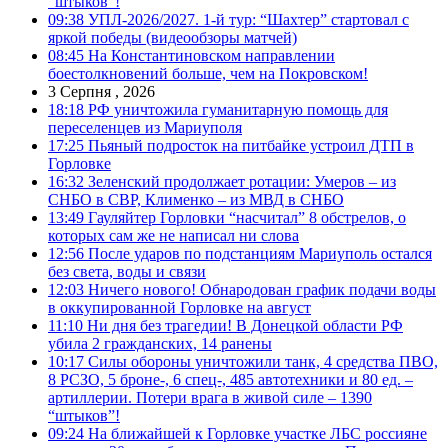
“штыков”!
09:38
УПЛ-2026/2027. 1-й тур: “Шахтер” стартовал с
яркой победы (видеообзоры матчей)
08:45
На Константиновском направлении
боестолкновений больше, чем на Покровском!
3 Серпня , 2026
18:18
РФ уничтожила гуманитарную помощь для
переселенцев из Мариуполя
17:25
Пьяный подросток на питбайке устроил ДТП в
Горловке
16:32
Зеленский продолжает ротации: Умеров – из
СНБО в СВР, Клименко – из МВД в СНБО
13:49
Гауляйтер Горловки “насчитал” 8 обстрелов, о
которых сам же не написал ни слова
12:56
После ударов по подстанциям Мариуполь остался
без света, воды и связи
12:03
Ничего нового! Обнародован график подачи воды
в оккупированной Горловке на август
11:10
Ни дня без трагедии! В Донецкой области РФ
убила 2 гражданских, 14 ранены
10:17
Силы обороны уничтожили танк, 4 средства ПВО,
8 РСЗО, 5 броне-, 6 спец-, 485 автотехники и 80 ед. –
артиллерии. Потери врага в живой силе – 1390
“штыков”!
09:24
На ближайшей к Горловке участке ЛБС россияне