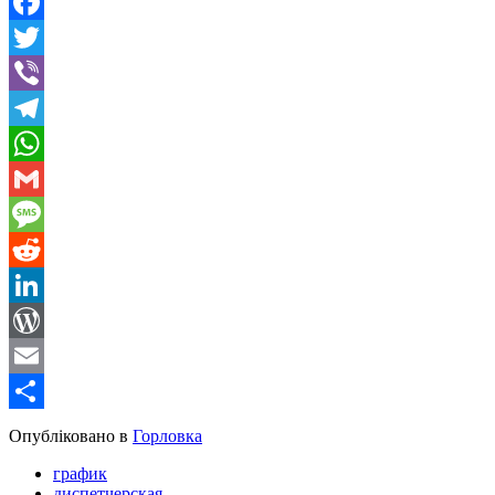
Facebook
Twitter
Viber
Telegram
WhatsApp
Gmail
Message
Reddit
LinkedIn
WordPress
Email
Share
Опубліковано в
Горловка
график
диспетчерская