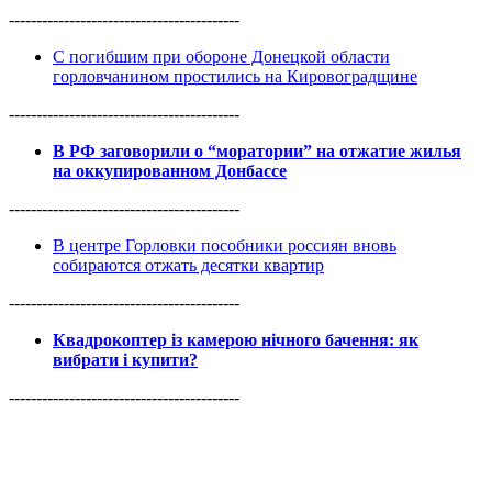
------------------------------------------
С погибшим при обороне Донецкой области
горловчанином простились на Кировоградщине
------------------------------------------
В РФ заговорили о “моратории” на отжатие жилья
на оккупированном Донбассе
------------------------------------------
В центре Горловки пособники россиян вновь
собираются отжать десятки квартир
------------------------------------------
Квадрокоптер із камерою нічного бачення: як
вибрати і купити?
------------------------------------------