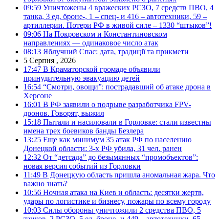
09:59
Уничтожены 4 вражеских РСЗО, 7 средств ПВО, 4
танка, 3 ед. броне-, 1 – спец- и 416 – автотехники, 59 –
артиллерии. Потери РФ в живой силе – 1330 “штыков”!
09:06
На Покровском и Константиновском
направлениях — одинаковое число атак
08:13
Яблучний Спас: дата, традиції та прикмети
5 Серпня , 2026
17:47
В Краматорской громаде объявили
принудительную эвакуацию детей
16:54
“Смотри, овощи”: пострадавший об атаке дрона в
Херсоне
16:01
В РФ заявили о подрыве разработчика FPV-
дронов. Говорят, выжил
15:18
Пытали и насиловали в Горловке: стали известны
имена трех боевиков банды Безлера
13:25
Еще как минимум 35 атак РФ по населению
Донецкой области: 3-х РФ убила, 31 чел. ранен
12:32
От “детсада” до безымянных “промобъектов”:
новая версия событий из Горловки
11:49
В Донецкую область пришла аномальная жара. Что
важно знать?
10:56
Ночная атака на Киев и область: десятки жертв,
удары по логистике и бизнесу, пожары по всему городу
10:03
Силы обороны уничтожили 2 средства ПВО, 5
танков, 2 РСЗО, 5 ед. броне- и 449 – автотехники, 65 –