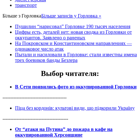
транспорт
Більше з
Горловка
Більше записів у Горловка »
Пушилин “нарисовал” Горловке 190 тысяч населения
Цифры есть, деталей нет: новая сводка из Горловки от
оккупантов. Заявлено о раненых
На Покровском и Константиновском направлениях —
одинаковое число атак
Пытали и насиловали в Горловке: стали известны имена
трех боевиков банды Безлера
Выбор читателя
:
В Сети появились фото из оккупированной Горловки
-----------------------------------------
Піца без кордонів: культові види, що підкорили Україну
------------------------------------------
От “атаки на Путина” до пожара в кафе на
оккупированной Херсонщине