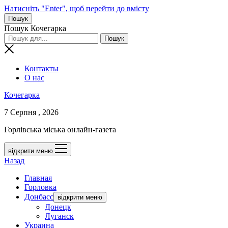
Натисніть "Enter", щоб перейти до вмісту
Пошук
Пошук Кочегарка
Контакты
О нас
Кочегарка
7 Серпня , 2026
Горлівська міська онлайн-газета
відкрити меню
Назад
Главная
Горловка
Донбасс
відкрити меню
Донецк
Луганск
Украина