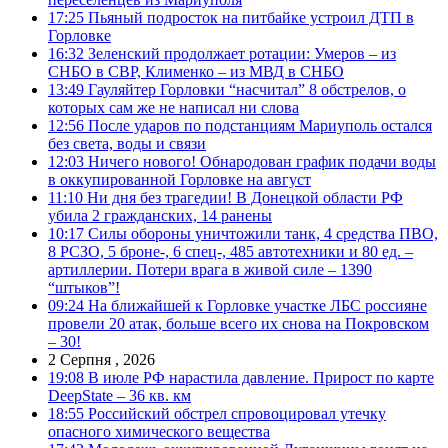
17:25
Пьяный подросток на питбайке устроил ДТП в
Горловке
16:32
Зеленский продолжает ротации: Умеров – из
СНБО в СВР, Клименко – из МВД в СНБО
13:49
Гауляйтер Горловки “насчитал” 8 обстрелов, о
которых сам же не написал ни слова
12:56
После ударов по подстанциям Мариуполь остался
без света, воды и связи
12:03
Ничего нового! Обнародован график подачи воды
в оккупированной Горловке на август
11:10
Ни дня без трагедии! В Донецкой области РФ
убила 2 гражданских, 14 ранены
10:17
Силы обороны уничтожили танк, 4 средства ПВО,
8 РСЗО, 5 броне-, 6 спец-, 485 автотехники и 80 ед. –
артиллерии. Потери врага в живой силе – 1390
“штыков”!
09:24
На ближайшей к Горловке участке ЛБС россияне
провели 20 атак, больше всего их снова на Покровском
– 30!
2 Серпня , 2026
19:08
В июле РФ нарастила давление. Прирост по карте
DeepState – 36 кв. км
18:55
Российский обстрел спровоцировал утечку
опасного химического вещества