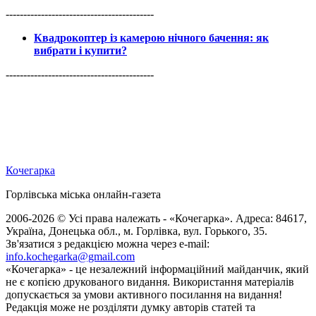
------------------------------------------
Квадрокоптер із камерою нічного бачення: як
вибрати і купити?
------------------------------------------
Кочегарка
Горлівська міська онлайн-газета
2006-2026 © Усі права належать - «Кочегарка». Адреса: 84617,
Україна, Донецька обл., м. Горлівка, вул. Горького, 35.
Зв'язатися з редакцією можна через e-mail:
info.kochegarka@gmail.com
«Кочегарка» - це незалежний інформаційний майданчик, який
не є копією друкованого видання. Використання матеріалів
допускається за умови активного посилання на видання!
Редакція може не розділяти думку авторів статей та