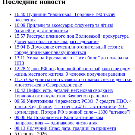
Последние новости
16:40
Пушилин “нарисовал” Горловке 190 тысяч
населения
16:09
Прилади та аксесуари: флоуметр та літієві
батарейки для лічильника
15:57
Расстрел пленного под Волновахой: прокуратура
Донецкой области начала расследование
15:04
В Дружковке отменили отопительный сезон: в
городе призывают эвакуироваться
13:11
Атака на Ярославль: от “все сбили” до пожара на
НПЗ
12:28
Удары РФ по Донецкой области забрали еще одну
жизнь местного жителя, 9 человек получили ранения
11:35
Оккупанты опять заявили о планах снести десятки
многоэтажек в Северскодонецке
10:42
Цифры есть, деталей нет: новая сводка из
Горловки от оккупантов. Заявлено о раненых
09:59
Уничтожены 4 вражеских РСЗО, 7 средств ПВО, 4
танка, 3 ед. броне-, 1 – спец- и 416 – автотехники, 59 –
артиллерии. Потери РФ в живой силе – 1330 “штыков”!
09:06
На Покровском и Константиновском
направлениях — одинаковое число атак
08:13
Яблучний Спас: дата, традиції та прикмети
5 Серпня , 2026