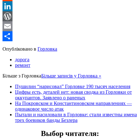
Reddit
LinkedIn
WordPress
Email
Share
Опубліковано в
Горловка
дорога
ремонт
Більше з
Горловка
Більше записів у Горловка »
Пушилин “нарисовал” Горловке 190 тысяч населения
Цифры есть, деталей нет: новая сводка из Горловки от
оккупантов. Заявлено о раненых
На Покровском и Константиновском направлениях —
одинаковое число атак
Пытали и насиловали в Горловке: стали известны имена
трех боевиков банды Безлера
Выбор читателя
: