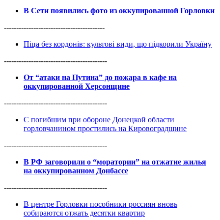
В Сети появились фото из оккупированной Горловки
-----------------------------------------
Піца без кордонів: культові види, що підкорили Україну
------------------------------------------
От “атаки на Путина” до пожара в кафе на
оккупированной Херсонщине
------------------------------------------
С погибшим при обороне Донецкой области
горловчанином простились на Кировоградщине
------------------------------------------
В РФ заговорили о “моратории” на отжатие жилья
на оккупированном Донбассе
------------------------------------------
В центре Горловки пособники россиян вновь
собираются отжать десятки квартир