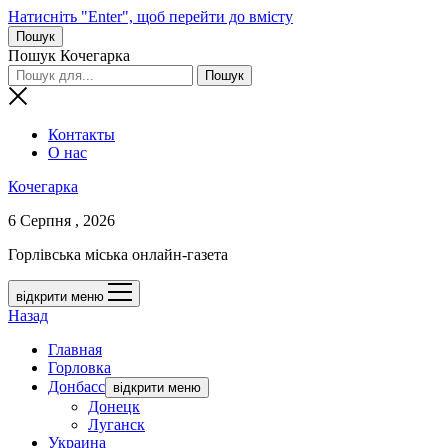
Натисніть "Enter", щоб перейти до вмісту
Пошук
Пошук Кочегарка
Контакты
О нас
Кочегарка
6 Серпня , 2026
Горлівська міська онлайн-газета
відкрити меню
Назад
Главная
Горловка
Донбасс
відкрити меню
Донецк
Луганск
Украина