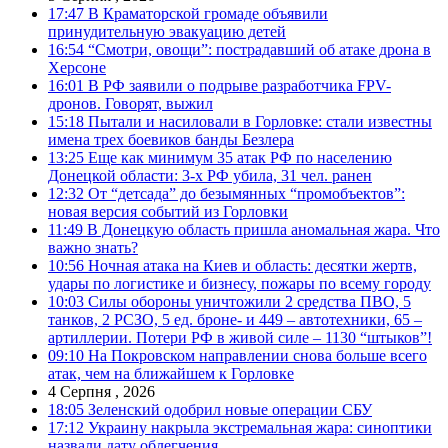
17:47
В Краматорской громаде объявили
принудительную эвакуацию детей
16:54
“Смотри, овощи”: пострадавший об атаке дрона в
Херсоне
16:01
В РФ заявили о подрыве разработчика FPV-
дронов. Говорят, выжил
15:18
Пытали и насиловали в Горловке: стали известны
имена трех боевиков банды Безлера
13:25
Еще как минимум 35 атак РФ по населению
Донецкой области: 3-х РФ убила, 31 чел. ранен
12:32
От “детсада” до безымянных “промобъектов”:
новая версия событий из Горловки
11:49
В Донецкую область пришла аномальная жара. Что
важно знать?
10:56
Ночная атака на Киев и область: десятки жертв,
удары по логистике и бизнесу, пожары по всему городу
10:03
Силы обороны уничтожили 2 средства ПВО, 5
танков, 2 РСЗО, 5 ед. броне- и 449 – автотехники, 65 –
артиллерии. Потери РФ в живой силе – 1130 “штыков”!
09:10
На Покровском направлении снова больше всего
атак, чем на ближайшем к Горловке
4 Серпня , 2026
18:05
Зеленский одобрил новые операции СБУ
17:12
Украину накрыла экстремальная жара: синоптики
назвали дату облегчения