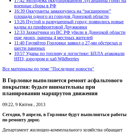
17:42
Молодежь оккупированной Луганщины гонят на
военные сборы в РФ
16:39
Оккупанты замахнулись на “расширение”
площади одного из городов Донецкой области
13:26
Пустой и разрушенный город: появились новые
кадры из прифронтовой Дружковки
12:33
Захватчики из ВС РФ убили в Донецкой области
еще двоих, ранены 4 местных жителей
11:40
Гауляйтер Горловки заявил о 27-ми обстрелах и
шести раненых
10:57
Удары по топливу и логистике: БПЛА атаковали
НПЗ, аэродром и хаб Wildberries
Все материалы по теме "Последние новости"
В Горловке выполняется ремонт асфальтового
покрытия: будьте внимательны при
планировании маршрутов движения
09:22, 9 Квітня , 2013
Сегодня, 9 апреля, в Горловке будут выполняться работы
по ремонту дорог.
Департамент жилищно-коммунального хозяйства обращает