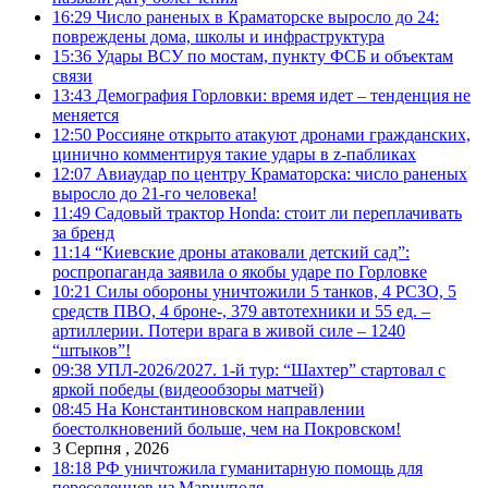
16:29
Число раненых в Краматорске выросло до 24:
повреждены дома, школы и инфраструктура
15:36
Удары ВСУ по мостам, пункту ФСБ и объектам
связи
13:43
Демография Горловки: время идет – тенденция не
меняется
12:50
Россияне открыто атакуют дронами гражданских,
цинично комментируя такие удары в z-пабликах
12:07
Авиаудар по центру Краматорска: число раненых
выросло до 21-го человека!
11:49
Садовый трактор Honda: стоит ли переплачивать
за бренд
11:14
“Киевские дроны атаковали детский сад”:
роспропаганда заявила о якобы ударе по Горловке
10:21
Силы обороны уничтожили 5 танков, 4 РСЗО, 5
средств ПВО, 4 броне-, 379 автотехники и 55 ед. –
артиллерии. Потери врага в живой силе – 1240
“штыков”!
09:38
УПЛ-2026/2027. 1-й тур: “Шахтер” стартовал с
яркой победы (видеообзоры матчей)
08:45
На Константиновском направлении
боестолкновений больше, чем на Покровском!
3 Серпня , 2026
18:18
РФ уничтожила гуманитарную помощь для
переселенцев из Мариуполя