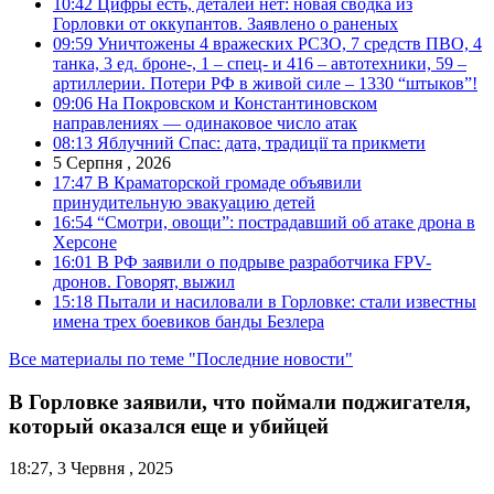
10:42
Цифры есть, деталей нет: новая сводка из
Горловки от оккупантов. Заявлено о раненых
09:59
Уничтожены 4 вражеских РСЗО, 7 средств ПВО, 4
танка, 3 ед. броне-, 1 – спец- и 416 – автотехники, 59 –
артиллерии. Потери РФ в живой силе – 1330 “штыков”!
09:06
На Покровском и Константиновском
направлениях — одинаковое число атак
08:13
Яблучний Спас: дата, традиції та прикмети
5 Серпня , 2026
17:47
В Краматорской громаде объявили
принудительную эвакуацию детей
16:54
“Смотри, овощи”: пострадавший об атаке дрона в
Херсоне
16:01
В РФ заявили о подрыве разработчика FPV-
дронов. Говорят, выжил
15:18
Пытали и насиловали в Горловке: стали известны
имена трех боевиков банды Безлера
Все материалы по теме "Последние новости"
В Горловке заявили, что поймали поджигателя,
который оказался еще и убийцей
18:27, 3 Червня , 2025