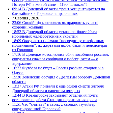
Потери РФ в живой силе – 1190 “штыков”!
09:14
В Донецкой области фронт концентрируется на
ближайших к Горловке направлениях
7 Серпня , 2026
23:06
Спокій під контролем: як працюють сучасні
охоронні компанії
18:52
В Донецкой области установят более 20-ти
мобильных железобетонных укрытий
18:09
Оккупанты поймали “посредницу телефонных
мошенников”: их жертвами якобы были и пенсионеры
из Горловки
17:16
В Донецке мотоциклист сбил пособника россиян:
оккупанты сначала сообщали о побеге, затем — о
задержании
16:23
Футбола не будет – Россия разбила стадион и в
Одессе
15:30
Зеленский обсудил с Драпатым оборону Донецкой
области
13:37
Атаки РФ привели к еще одной смерти жителя
Донецкой области и ранениям пятерых
12:44
В Краматорске закрывают отделения почты,
остановлена работа Станции переливания крови
11:51
Что “считает” в своих z-сводках гауляйтер
оккупированной Горловки?