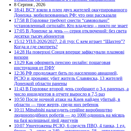
8 Серпня , 2026
18:41
ВСУ взяли в плен двух жителей оккупированного
Донецка, мобилизованных РФ: что они рассказали
17:58
В Горловке требуют снести “самовольно”
установленный ситилайт. Кто владелец – никто не знает
17:05
В Донецке за день — серия отключений: без света
десятки тысяч абонентов
15:12
УПЛ-2026/2027. 2-й тур: С кем играет “Шахтер”?
Когда и где смотреть?
14:28
На поверхні Сонця вперше зафіксували плазмові
вихори
13:29
Как оформить пенсию онлайн: пошаговая
инструкция от ПФУ
12:36
РФ продолжает бить по населению авиацией,
РСЗО и дронами: убит житель Славянска, 13 жителей
Донецкой области ранены
11:43
В Горловке второй день сообщают о 3-х раненых, а
число инцидентов в отчете выросло в 7,5 раз
10:50
После ночной атаки на Киев найден убитый, в
области — трое жертв, среди них ребенок
10:11
Mitsubishi налагодить серійне виробництво
людиноподібних роботів — до 1000 одиниць на місяць
на базі колишньої лінії двигунів
10:07
Уничтожены РСЗО, 6 средств ПВО, 4 танка, 1 ед.
броне-, 2 – спец- и 349 – автотехники, 58 – артиллерии.