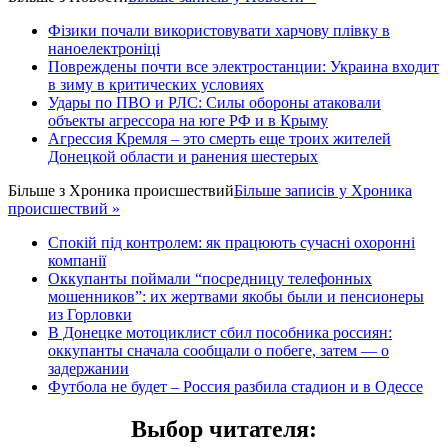
Фізики почали використовувати харчову плівку в
наноелектроніці
Повреждены почти все электростанции: Украина входит
в зиму в критических условиях
Удары по ПВО и РЛС: Силы обороны атаковали
объекты агрессора на юге РФ и в Крыму
Агрессия Кремля – это смерть еще троих жителей
Донецкой области и ранения шестерых
Більше з
Хроника происшествий
Більше записів у Хроника
происшествий »
Спокій під контролем: як працюють сучасні охоронні
компанії
Оккупанты поймали “посредницу телефонных
мошенников”: их жертвами якобы были и пенсионеры
из Горловки
В Донецке мотоциклист сбил пособника россиян:
оккупанты сначала сообщали о побеге, затем — о
задержании
Футбола не будет – Россия разбила стадион и в Одессе
Выбор читателя
: