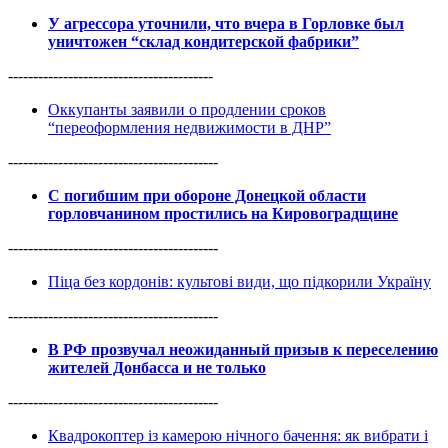
У агрессора уточнили, что вчера в Горловке был
уничтожен “склад кондитерской фабрики”
-----------------------------------------
Оккупанты заявили о продлении сроков
“переоформления недвижимости в ДНР”
------------------------------------------
С погибшим при обороне Донецкой области
горловчанином простились на Кировоградщине
------------------------------------------
Піца без кордонів: культові види, що підкорили Україну
------------------------------------------
В РФ прозвучал неожиданный призыв к переселению
жителей Донбасса и не только
------------------------------------------
Квадрокоптер із камерою нічного бачення: як вибрати і