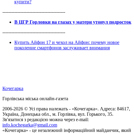
купити?
------------------------------------------
В ЦГР Горловки на глазах у матери утонул подросток
------------------------------------------
Купить Айфон 17 и чехол на Айфон: почему новое
поколение смартфонов заслуживает внимания
Кочегарка
Горлівська міська онлайн-газета
2006-2026 © Усі права належать - «Кочегарка». Адреса: 84617,
Україна, Донецька обл., м. Горлівка, вул. Горького, 35.
Зв'язатися з редакцією можна через e-mail:
info.kochegarka@gmail.com
«Кочегарка» - це незалежний інформаційний майданчик, який