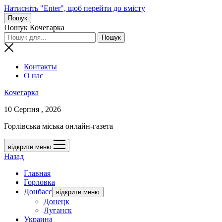
Натисніть "Enter", щоб перейти до вмісту
Пошук
Пошук Кочегарка
Контакты
О нас
Кочегарка
10 Серпня , 2026
Горлівська міська онлайн-газета
відкрити меню
Назад
Главная
Горловка
Донбасс
відкрити меню
Донецк
Луганск
Украина