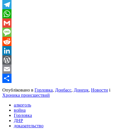
Viber
Telegram
WhatsApp
Gmail
Message
Reddit
LinkedIn
WordPress
Email
Share
Опубліковано в
Горловка
,
Донбасс
,
Донецк
,
Новости
і
Хроника происшествий
алкоголь
война
Горловка
ДНР
доказательство