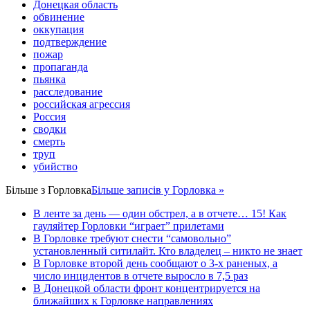
Донецкая область
обвинение
оккупация
подтверждение
пожар
пропаганда
пьянка
расследование
российская агрессия
Россия
сводки
смерть
труп
убийство
Більше з
Горловка
Більше записів у Горловка »
В ленте за день — один обстрел, а в отчете… 15! Как
гауляйтер Горловки “играет” прилетами
В Горловке требуют снести “самовольно”
установленный ситилайт. Кто владелец – никто не знает
В Горловке второй день сообщают о 3-х раненых, а
число инцидентов в отчете выросло в 7,5 раз
В Донецкой области фронт концентрируется на
ближайших к Горловке направлениях