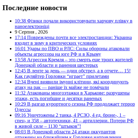
Последние новости
10:38
Фізики почали використовувати харчову плівку в
наноелектроніці
9 Серпня , 2026
17:14
Повреждены почти все электростанции: Украина
входит в зиму в критических условиях
16:01
Удары по ПВО и РЛС: Силы обороны атаковали
объекты агрессора на юге РФ и в Крыму
13:58
Агрессия Кремля – это смерть еще троих жителей
Донецкой области и ранения шестерых
12:45
В ленте за день — один обстрел, а в отчете… 15!
Как гауляйтер Горловки “играет” прилетами
12:34
Вчені виявили імунні клітини, які координують
атаку на рак — раніше їх майже не помічали
11:32
Атакованы многоэтажки в Харькове: разрушены
этажи, есть погибшие и десятки раненых
10:29
В разгар курортного сезона РФ продолжает террор
Одессы
09:16
Уничтожены 2 танка, 4 РСЗО, 4 ед. броне-, 1 –
спец- и 358 – автотехники, 41 – артиллерии. Потери РФ
в живой силе – 1130 “штыков”!
08:03
В Донецкой области 24 атаки оккупантов
отражены на ближайшем к Горловке направлении