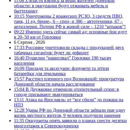
11:08
Z-власти взялись за вещи жителей Донецкой
области: в оккупации будут отжимать мебель и
быттехнику
10:15
Уничтожены 2 вражеских РСЗО, 3 средств ПВО,
танк, 11 ед. броне-, 6 – спец- и 386 – автотехники, 67 –
артиллерии. Потери РФ в живой силе – 1210 “штыков”!
09:22
Именно здесь сейчас самый ад: основные бои идут
в 20–50 км от Горловки
6 Серпня , 2026
17:33
Россияне уничтожили склады с продукцией двух
табачных гигантов: будет ли дефицит
16:40
Пушилин “нарисовал” Горловке 190 тысяч
населения
16:09
Прилади та аксесуари: флоуметр та літієві
батарейки для лічильника
15:57
Расстрел пленного под Волновахой: прокуратура
Донецкой области начала расследование
15:04
В Дружковке отменили отопительный сезон: в
городе призывают эвакуироваться
13:11
Атака на Ярославль: от “все сбили” до пожара на
НПЗ
12:28
Удары РФ по Донецкой области забрали еще одну
жизнь местного жителя, 9 человек получили ранения
11:35
Оккупанты опять заявили о планах снести десятки
многоэтажек в Северскодонецке