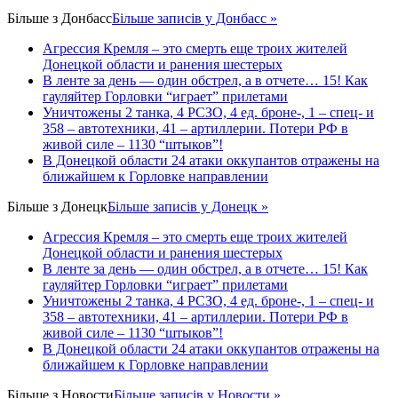
Більше з
Донбасс
Більше записів у Донбасс »
Агрессия Кремля – это смерть еще троих жителей
Донецкой области и ранения шестерых
В ленте за день — один обстрел, а в отчете… 15! Как
гауляйтер Горловки “играет” прилетами
Уничтожены 2 танка, 4 РСЗО, 4 ед. броне-, 1 – спец- и
358 – автотехники, 41 – артиллерии. Потери РФ в
живой силе – 1130 “штыков”!
В Донецкой области 24 атаки оккупантов отражены на
ближайшем к Горловке направлении
Більше з
Донецк
Більше записів у Донецк »
Агрессия Кремля – это смерть еще троих жителей
Донецкой области и ранения шестерых
В ленте за день — один обстрел, а в отчете… 15! Как
гауляйтер Горловки “играет” прилетами
Уничтожены 2 танка, 4 РСЗО, 4 ед. броне-, 1 – спец- и
358 – автотехники, 41 – артиллерии. Потери РФ в
живой силе – 1130 “штыков”!
В Донецкой области 24 атаки оккупантов отражены на
ближайшем к Горловке направлении
Більше з
Новости
Більше записів у Новости »