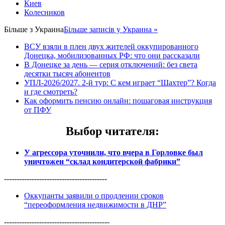
Киев
Колесников
Більше з
Украина
Більше записів у Украина »
ВСУ взяли в плен двух жителей оккупированного
Донецка, мобилизованных РФ: что они рассказали
В Донецке за день — серия отключений: без света
десятки тысяч абонентов
УПЛ-2026/2027. 2-й тур: С кем играет “Шахтер”? Когда
и где смотреть?
Как оформить пенсию онлайн: пошаговая инструкция
от ПФУ
Выбор читателя
:
У агрессора уточнили, что вчера в Горловке был
уничтожен “склад кондитерской фабрики”
-----------------------------------------
Оккупанты заявили о продлении сроков
“переоформления недвижимости в ДНР”
------------------------------------------