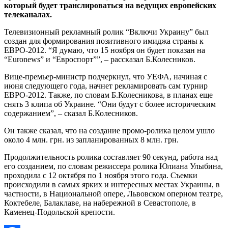
который будет транслироваться на ведущих европейских
телеканалах.
Телевизионный рекламный ролик “Включи Украину” был
создан для формирования позитивного имиджа страны к
ЕВРО-2012. “Я думаю, что 15 ноября он будет показан на
“Euronews” и “Евроспорт””, – рассказал Б.Колесников.
Вице-премьер-министр подчеркнул, что УЕФА, начиная с
июня следующего года, начнет рекламировать сам турнир
ЕВРО-2012. Также, по словам Б.Колесникова, в планах еще
снять 3 клипа об Украине. “Они будут с более историческим
содержанием”, – сказал Б.Колесников.
Он также сказал, что на создание промо-ролика целом ушло
около 4 млн. грн. из запланированных 8 млн. грн.
Продолжительность ролика составляет 90 секунд, работа над
его созданием, по словам режиссера ролика Юлиана Улыбина,
проходила с 12 октября по 1 ноября этого года. Съемки
происходили в самых ярких и интересных местах Украины, в
частности, в Национальной опере, Львовском оперном театре,
Коктебеле, Балаклаве, на набережной в Севастополе, в
Каменец-Подольской крепости.