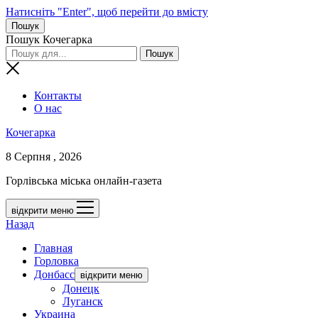
Натисніть "Enter", щоб перейти до вмісту
Пошук
Пошук Кочегарка
Контакты
О нас
Кочегарка
8 Серпня , 2026
Горлівська міська онлайн-газета
відкрити меню
Назад
Главная
Горловка
Донбасс
відкрити меню
Донецк
Луганск
Украина