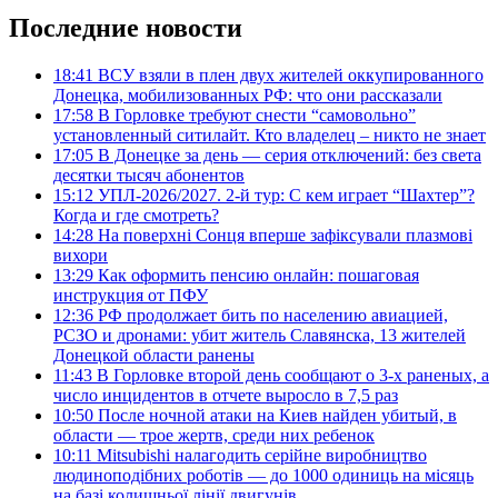
Последние новости
18:41
ВСУ взяли в плен двух жителей оккупированного
Донецка, мобилизованных РФ: что они рассказали
17:58
В Горловке требуют снести “самовольно”
установленный ситилайт. Кто владелец – никто не знает
17:05
В Донецке за день — серия отключений: без света
десятки тысяч абонентов
15:12
УПЛ-2026/2027. 2-й тур: С кем играет “Шахтер”?
Когда и где смотреть?
14:28
На поверхні Сонця вперше зафіксували плазмові
вихори
13:29
Как оформить пенсию онлайн: пошаговая
инструкция от ПФУ
12:36
РФ продолжает бить по населению авиацией,
РСЗО и дронами: убит житель Славянска, 13 жителей
Донецкой области ранены
11:43
В Горловке второй день сообщают о 3-х раненых, а
число инцидентов в отчете выросло в 7,5 раз
10:50
После ночной атаки на Киев найден убитый, в
области — трое жертв, среди них ребенок
10:11
Mitsubishi налагодить серійне виробництво
людиноподібних роботів — до 1000 одиниць на місяць
на базі колишньої лінії двигунів