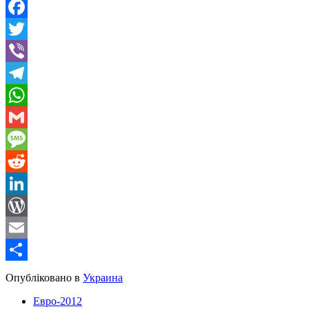
Facebook
Twitter
Viber
Telegram
WhatsApp
Gmail
Message
Reddit
LinkedIn
WordPress
Email
Share
Опубліковано в
Украина
Евро-2012