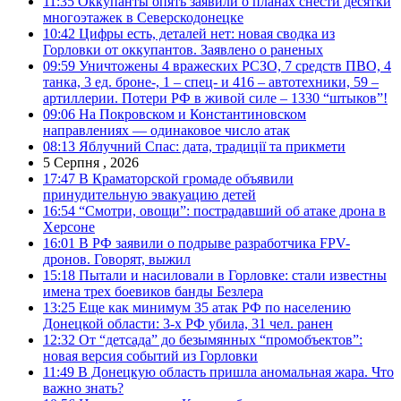
11:35
Оккупанты опять заявили о планах снести десятки
многоэтажек в Северскодонецке
10:42
Цифры есть, деталей нет: новая сводка из
Горловки от оккупантов. Заявлено о раненых
09:59
Уничтожены 4 вражеских РСЗО, 7 средств ПВО, 4
танка, 3 ед. броне-, 1 – спец- и 416 – автотехники, 59 –
артиллерии. Потери РФ в живой силе – 1330 “штыков”!
09:06
На Покровском и Константиновском
направлениях — одинаковое число атак
08:13
Яблучний Спас: дата, традиції та прикмети
5 Серпня , 2026
17:47
В Краматорской громаде объявили
принудительную эвакуацию детей
16:54
“Смотри, овощи”: пострадавший об атаке дрона в
Херсоне
16:01
В РФ заявили о подрыве разработчика FPV-
дронов. Говорят, выжил
15:18
Пытали и насиловали в Горловке: стали известны
имена трех боевиков банды Безлера
13:25
Еще как минимум 35 атак РФ по населению
Донецкой области: 3-х РФ убила, 31 чел. ранен
12:32
От “детсада” до безымянных “промобъектов”:
новая версия событий из Горловки
11:49
В Донецкую область пришла аномальная жара. Что
важно знать?