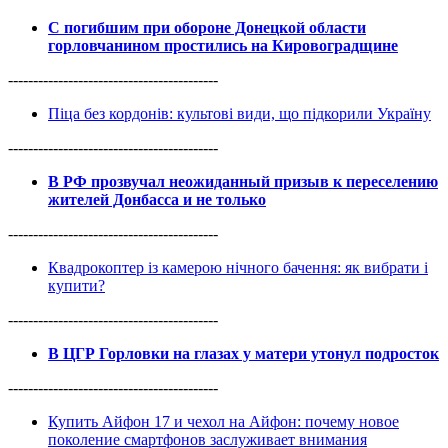
С погибшим при обороне Донецкой области
горловчанином простились на Кировоградщине
------------------------------------------
Піца без кордонів: культові види, що підкорили Україну
------------------------------------------
В РФ прозвучал неожиданный призыв к переселению
жителей Донбасса и не только
------------------------------------------
Квадрокоптер із камерою нічного бачення: як вибрати і
купити?
------------------------------------------
В ЦГР Горловки на глазах у матери утонул подросток
------------------------------------------
Купить Айфон 17 и чехол на Айфон: почему новое
поколение смартфонов заслуживает внимания