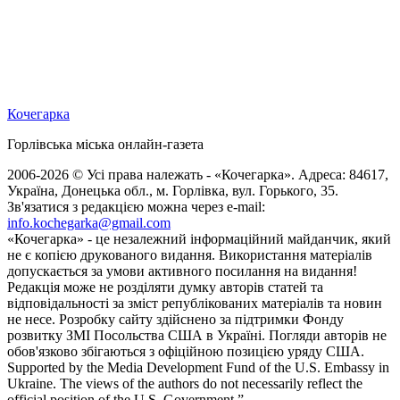
Кочегарка
Горлівська міська онлайн-газета
2006-2026 © Усі права належать - «Кочегарка». Адреса: 84617,
Україна, Донецька обл., м. Горлівка, вул. Горького, 35.
Зв'язатися з редакцією можна через e-mail:
info.kochegarka@gmail.com
«Кочегарка» - це незалежний інформаційний майданчик, який
не є копією друкованого видання. Використання матеріалів
допускається за умови активного посилання на видання!
Редакція може не розділяти думку авторів статей та
відповідальності за зміст републікованих матеріалів та новин
не несе. Розробку сайту здійснено за підтримки Фонду
розвитку ЗМІ Посольства США в Україні. Погляди авторів не
обов'язково збігаються з офіційною позицією уряду США.
Supported by the Media Development Fund of the U.S. Embassy in
Ukraine. The views of the authors do not necessarily reflect the
official position of the U.S. Government.”