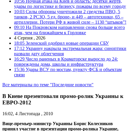
10:56
Ночная атака на Киев и область: десятки жертв,
удары по логистике и бизнесу, пожары по всему городу
10:03
Силы обороны уничтожили 2 средства ПВО, 5
танков, 2 РСЗО, 5 ед. броне- и 449 – автотехники, 65 –
артиллерии. Потери РФ в живой силе – 1130 “штыков”!
09:10
На Покровском направлении снова больше всего
атак, чем на ближайшем к Горловке
4 Серпня , 2026
18:05
Зеленский одобрил новые операции СБУ
17:12
Украину накрыла экстремальная жара: синоптики
назвали дату облегчения
16:29
Число раненых в Краматорске выросло до 24:
повреждены дома, школы и инфраструктура
15:36
Удары ВСУ по мостам, пункту ФСБ и объектам
связи
Все материалы по теме "Последние новости"
В Киеве презентовали промо-ролик Украины к
ЕВРО-2012
16:02, 4 Листопада , 2010
Вице-премьер-министр Украины Борис Колесников
принял участие в презентации промо-ролика Украине,