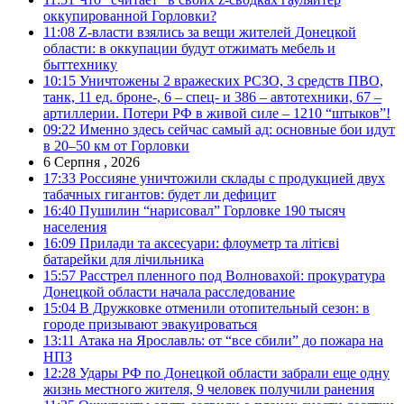
оккупированной Горловки?
11:08
Z-власти взялись за вещи жителей Донецкой
области: в оккупации будут отжимать мебель и
быттехнику
10:15
Уничтожены 2 вражеских РСЗО, 3 средств ПВО,
танк, 11 ед. броне-, 6 – спец- и 386 – автотехники, 67 –
артиллерии. Потери РФ в живой силе – 1210 “штыков”!
09:22
Именно здесь сейчас самый ад: основные бои идут
в 20–50 км от Горловки
6 Серпня , 2026
17:33
Россияне уничтожили склады с продукцией двух
табачных гигантов: будет ли дефицит
16:40
Пушилин “нарисовал” Горловке 190 тысяч
населения
16:09
Прилади та аксесуари: флоуметр та літієві
батарейки для лічильника
15:57
Расстрел пленного под Волновахой: прокуратура
Донецкой области начала расследование
15:04
В Дружковке отменили отопительный сезон: в
городе призывают эвакуироваться
13:11
Атака на Ярославль: от “все сбили” до пожара на
НПЗ
12:28
Удары РФ по Донецкой области забрали еще одну
жизнь местного жителя, 9 человек получили ранения