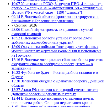
10:07
Уничтожены РСЗО, 6 средств ПВО, 4 танка, 1 ед.
броне-, 2 – спец- и 349 – автотехники, 58 – артиллерии.
Потери РФ в живой силе – 1190 “штыков”!
09:14
В Донецкой области фронт концентрируется на
ближайших к Горловке направлениях
7 Серпня , 2026
23:06
Спокій під контролем: як працюють сучасні
охоронні компанії
18:52
В Донецкой области установят более 20-ти
мобильных железобетонных укрытий
18:09
Оккупанты поймали “посредницу телефонных
мошенников”: их жертвами якобы были и пенсионеры
из Горловки
17:16
В Донецке мотоциклист сбил пособника россиян:
оккупанты сначала сообщали о побеге, затем — о
задержании
16:23
Футбола не будет – Россия разбила стадион и в
Одессе
15:30
Зеленский обсудил с Драпатым оборону Донецкой
области
13:37
Атаки РФ привели к еще одной смерти жителя
Донецкой области и ранениям пятерых
12:44
В Краматорске закрывают отделения почты,
остановлена работа Станции переливания крови
11:51
Что “считает” в своих z-сводках гауляйтер