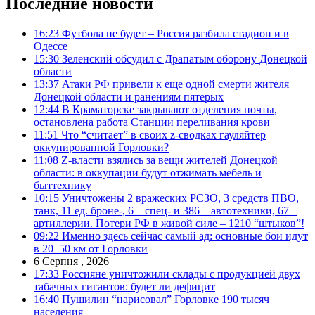
Последние новости
16:23
Футбола не будет – Россия разбила стадион и в
Одессе
15:30
Зеленский обсудил с Драпатым оборону Донецкой
области
13:37
Атаки РФ привели к еще одной смерти жителя
Донецкой области и ранениям пятерых
12:44
В Краматорске закрывают отделения почты,
остановлена работа Станции переливания крови
11:51
Что “считает” в своих z-сводках гауляйтер
оккупированной Горловки?
11:08
Z-власти взялись за вещи жителей Донецкой
области: в оккупации будут отжимать мебель и
быттехнику
10:15
Уничтожены 2 вражеских РСЗО, 3 средств ПВО,
танк, 11 ед. броне-, 6 – спец- и 386 – автотехники, 67 –
артиллерии. Потери РФ в живой силе – 1210 “штыков”!
09:22
Именно здесь сейчас самый ад: основные бои идут
в 20–50 км от Горловки
6 Серпня , 2026
17:33
Россияне уничтожили склады с продукцией двух
табачных гигантов: будет ли дефицит
16:40
Пушилин “нарисовал” Горловке 190 тысяч
населения