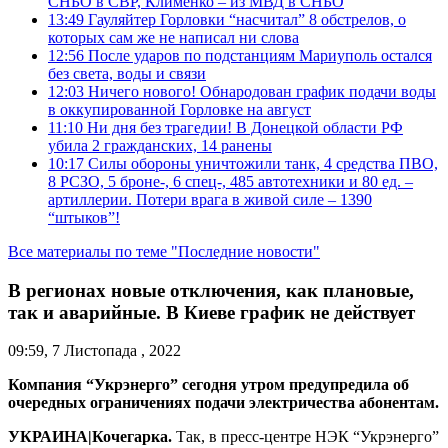
СНБО в СВР, Клименко – из МВД в СНБО
13:49
Гауляйтер Горловки “насчитал” 8 обстрелов, о
которых сам же не написал ни слова
12:56
После ударов по подстанциям Мариуполь остался
без света, воды и связи
12:03
Ничего нового! Обнародован график подачи воды
в оккупированной Горловке на август
11:10
Ни дня без трагедии! В Донецкой области РФ
убила 2 гражданских, 14 ранены
10:17
Силы обороны уничтожили танк, 4 средства ПВО,
8 РСЗО, 5 броне-, 6 спец-, 485 автотехники и 80 ед. –
артиллерии. Потери врага в живой силе – 1390
“штыков”!
Все материалы по теме "Последние новости"
В регионах новые отключения, как плановые,
так и аварийные. В Киеве график не действует
09:59, 7 Листопада , 2022
Компания “Укрэнерго” сегодня утром предупредила об
очередных ограничениях подачи электричества абонентам.
УКРАИНА|Кочегарка.
Так, в пресс-центре НЭК “Укрэнерго”