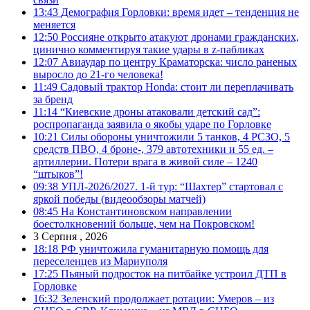
13:43
Демография Горловки: время идет – тенденция не
меняется
12:50
Россияне открыто атакуют дронами гражданских,
цинично комментируя такие удары в z-пабликах
12:07
Авиаудар по центру Краматорска: число раненых
выросло до 21-го человека!
11:49
Садовый трактор Honda: стоит ли переплачивать
за бренд
11:14
“Киевские дроны атаковали детский сад”:
роспропаганда заявила о якобы ударе по Горловке
10:21
Силы обороны уничтожили 5 танков, 4 РСЗО, 5
средств ПВО, 4 броне-, 379 автотехники и 55 ед. –
артиллерии. Потери врага в живой силе – 1240
“штыков”!
09:38
УПЛ-2026/2027. 1-й тур: “Шахтер” стартовал с
яркой победы (видеообзоры матчей)
08:45
На Константиновском направлении
боестолкновений больше, чем на Покровском!
3 Серпня , 2026
18:18
РФ уничтожила гуманитарную помощь для
переселенцев из Мариуполя
17:25
Пьяный подросток на питбайке устроил ДТП в
Горловке
16:32
Зеленский продолжает ротации: Умеров – из