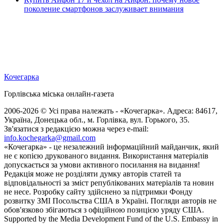
поколение смартфонов заслуживает внимания
Кочегарка
Горлівська міська онлайн-газета
2006-2026 © Усі права належать - «Кочегарка». Адреса: 84617,
Україна, Донецька обл., м. Горлівка, вул. Горького, 35.
Зв'язатися з редакцією можна через e-mail:
info.kochegarka@gmail.com
«Кочегарка» - це незалежний інформаційний майданчик, який
не є копією друкованого видання. Використання матеріалів
допускається за умови активного посилання на видання!
Редакція може не розділяти думку авторів статей та
відповідальності за зміст републікованих матеріалів та новин
не несе. Розробку сайту здійснено за підтримки Фонду
розвитку ЗМІ Посольства США в Україні. Погляди авторів не
обов'язково збігаються з офіційною позицією уряду США.
Supported by the Media Development Fund of the U.S. Embassy in