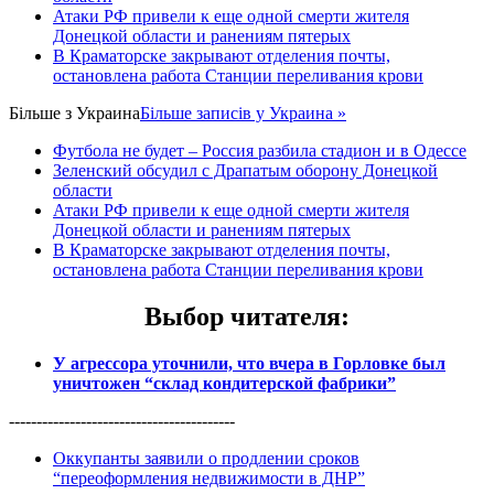
Атаки РФ привели к еще одной смерти жителя
Донецкой области и ранениям пятерых
В Краматорске закрывают отделения почты,
остановлена работа Станции переливания крови
Більше з
Украина
Більше записів у Украина »
Футбола не будет – Россия разбила стадион и в Одессе
Зеленский обсудил с Драпатым оборону Донецкой
области
Атаки РФ привели к еще одной смерти жителя
Донецкой области и ранениям пятерых
В Краматорске закрывают отделения почты,
остановлена работа Станции переливания крови
Выбор читателя
:
У агрессора уточнили, что вчера в Горловке был
уничтожен “склад кондитерской фабрики”
-----------------------------------------
Оккупанты заявили о продлении сроков
“переоформления недвижимости в ДНР”