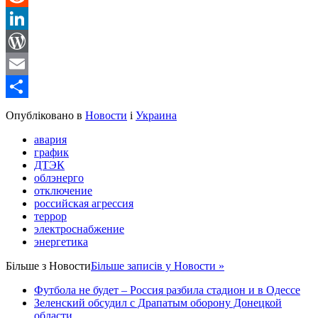
Reddit
LinkedIn
WordPress
Email
Share
Опубліковано в
Новости
і
Украина
авария
график
ДТЭК
облэнерго
отключение
российская агрессия
террор
электроснабжение
энергетика
Більше з
Новости
Більше записів у Новости »
Футбола не будет – Россия разбила стадион и в Одессе
Зеленский обсудил с Драпатым оборону Донецкой
области