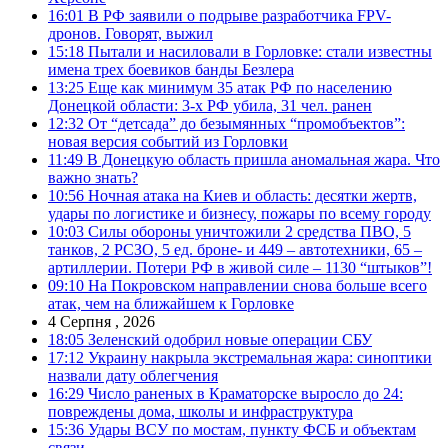
16:01
В РФ заявили о подрыве разработчика FPV-
дронов. Говорят, выжил
15:18
Пытали и насиловали в Горловке: стали известны
имена трех боевиков банды Безлера
13:25
Еще как минимум 35 атак РФ по населению
Донецкой области: 3-х РФ убила, 31 чел. ранен
12:32
От “детсада” до безымянных “промобъектов”:
новая версия событий из Горловки
11:49
В Донецкую область пришла аномальная жара. Что
важно знать?
10:56
Ночная атака на Киев и область: десятки жертв,
удары по логистике и бизнесу, пожары по всему городу
10:03
Силы обороны уничтожили 2 средства ПВО, 5
танков, 2 РСЗО, 5 ед. броне- и 449 – автотехники, 65 –
артиллерии. Потери РФ в живой силе – 1130 “штыков”!
09:10
На Покровском направлении снова больше всего
атак, чем на ближайшем к Горловке
4 Серпня , 2026
18:05
Зеленский одобрил новые операции СБУ
17:12
Украину накрыла экстремальная жара: синоптики
назвали дату облегчения
16:29
Число раненых в Краматорске выросло до 24:
повреждены дома, школы и инфраструктура
15:36
Удары ВСУ по мостам, пункту ФСБ и объектам
связи