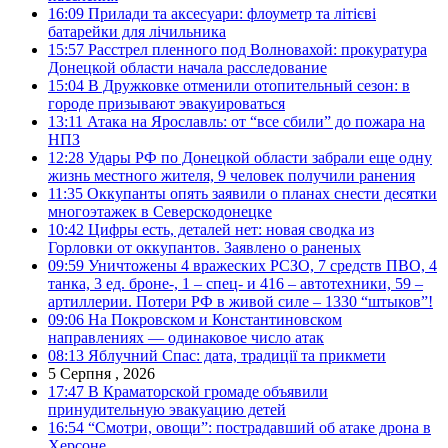
16:09
Прилади та аксесуари: флоуметр та літієві
батарейки для лічильника
15:57
Расстрел пленного под Волновахой: прокуратура
Донецкой области начала расследование
15:04
В Дружковке отменили отопительный сезон: в
городе призывают эвакуироваться
13:11
Атака на Ярославль: от “все сбили” до пожара на
НПЗ
12:28
Удары РФ по Донецкой области забрали еще одну
жизнь местного жителя, 9 человек получили ранения
11:35
Оккупанты опять заявили о планах снести десятки
многоэтажек в Северскодонецке
10:42
Цифры есть, деталей нет: новая сводка из
Горловки от оккупантов. Заявлено о раненых
09:59
Уничтожены 4 вражеских РСЗО, 7 средств ПВО, 4
танка, 3 ед. броне-, 1 – спец- и 416 – автотехники, 59 –
артиллерии. Потери РФ в живой силе – 1330 “штыков”!
09:06
На Покровском и Константиновском
направлениях — одинаковое число атак
08:13
Яблучний Спас: дата, традиції та прикмети
5 Серпня , 2026
17:47
В Краматорской громаде объявили
принудительную эвакуацию детей
16:54
“Смотри, овощи”: пострадавший об атаке дрона в
Херсоне