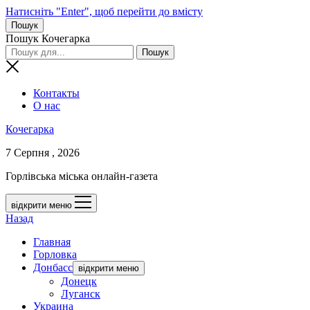
Натисніть "Enter", щоб перейти до вмісту
Пошук
Пошук Кочегарка
Контакты
О нас
Кочегарка
7 Серпня , 2026
Горлівська міська онлайн-газета
відкрити меню
Назад
Главная
Горловка
Донбасс
відкрити меню
Донецк
Луганск
Украина