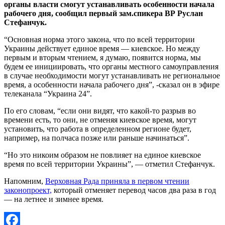
органы власти смогут устанавливать особенности начала
рабочего дня, сообщил первый зам.спикера ВР Руслан
Стефанчук.
“Основная норма этого закона, что по всей территории
Украины действует единое время — киевское. Но между
первым и вторым чтением, я думаю, появится норма, мы
будем ее инициировать, что органы местного самоуправления
в случае необходимости могут устанавливать не региональное
время, а особенности начала рабочего дня”, -сказал он в эфире
телеканала “Украина 24”.
По его словам, “если они видят, что какой-то разрыв во
времени есть, то они, не отменяя киевское время, могут
установить, что работа в определенном регионе будет,
например, на полчаса позже или раньше начинаться”.
“Но это никоим образом не повлияет на единое киевское
время по всей территории Украины”, — отметил Стефанчук.
Напомним,
Верховная Рада приняла в первом чтении
законопроект,
который отменяет перевод часов два раза в год
— на летнее и зимнее время.