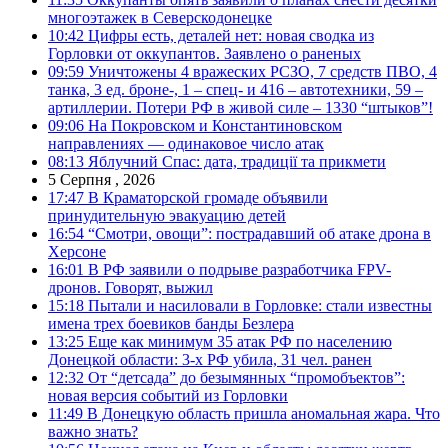
многоэтажек в Северскодонецке
10:42
Цифры есть, деталей нет: новая сводка из
Горловки от оккупантов. Заявлено о раненых
09:59
Уничтожены 4 вражеских РСЗО, 7 средств ПВО, 4
танка, 3 ед. броне-, 1 – спец- и 416 – автотехники, 59 –
артиллерии. Потери РФ в живой силе – 1330 “штыков”!
09:06
На Покровском и Константиновском
направлениях — одинаковое число атак
08:13
Яблучний Спас: дата, традиції та прикмети
5 Серпня , 2026
17:47
В Краматорской громаде объявили
принудительную эвакуацию детей
16:54
“Смотри, овощи”: пострадавший об атаке дрона в
Херсоне
16:01
В РФ заявили о подрыве разработчика FPV-
дронов. Говорят, выжил
15:18
Пытали и насиловали в Горловке: стали известны
имена трех боевиков банды Безлера
13:25
Еще как минимум 35 атак РФ по населению
Донецкой области: 3-х РФ убила, 31 чел. ранен
12:32
От “детсада” до безымянных “промобъектов”:
новая версия событий из Горловки
11:49
В Донецкую область пришла аномальная жара. Что
важно знать?