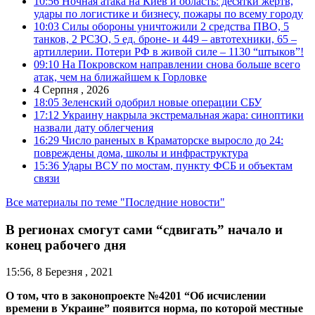
10:56
Ночная атака на Киев и область: десятки жертв,
удары по логистике и бизнесу, пожары по всему городу
10:03
Силы обороны уничтожили 2 средства ПВО, 5
танков, 2 РСЗО, 5 ед. броне- и 449 – автотехники, 65 –
артиллерии. Потери РФ в живой силе – 1130 “штыков”!
09:10
На Покровском направлении снова больше всего
атак, чем на ближайшем к Горловке
4 Серпня , 2026
18:05
Зеленский одобрил новые операции СБУ
17:12
Украину накрыла экстремальная жара: синоптики
назвали дату облегчения
16:29
Число раненых в Краматорске выросло до 24:
повреждены дома, школы и инфраструктура
15:36
Удары ВСУ по мостам, пункту ФСБ и объектам
связи
Все материалы по теме "Последние новости"
В регионах смогут сами “сдвигать” начало и
конец рабочего дня
15:56, 8 Березня , 2021
О том, что в законопроекте №4201 “Об исчислении
времени в Украине” появится норма, по которой местные