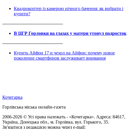
Квадрокоптер із камерою нічного бачення: як вибрати і
купити?
------------------------------------------
В ЦГР Горловки на глазах у матери утонул подросток
------------------------------------------
Купить Айфон 17 и чехол на Айфон: почему новое
поколение смартфонов заслуживает внимания
Кочегарка
Горлівська міська онлайн-газета
2006-2026 © Усі права належать - «Кочегарка». Адреса: 84617,
Україна, Донецька обл., м. Горлівка, вул. Горького, 35.
Зв'язатися з редакцією можна через e-mail: