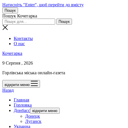
Натисніть "Enter", щоб перейти до вмісту
Пошук
Пошук Кочегарка
Контакты
О нас
Кочегарка
9 Серпня , 2026
Горлівська міська онлайн-газета
відкрити меню
Назад
Главная
Горловка
Донбасс
відкрити меню
Донецк
Луганск
Украина