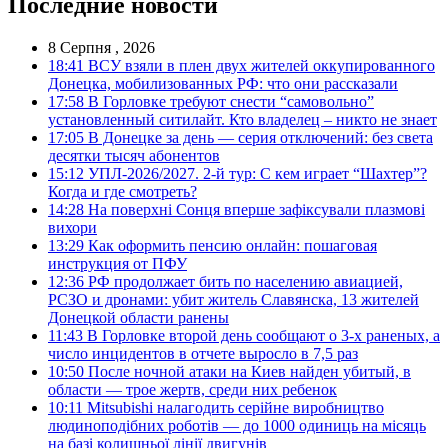
Последние новости
8 Серпня , 2026
18:41
ВСУ взяли в плен двух жителей оккупированного
Донецка, мобилизованных РФ: что они рассказали
17:58
В Горловке требуют снести “самовольно”
установленный ситилайт. Кто владелец – никто не знает
17:05
В Донецке за день — серия отключений: без света
десятки тысяч абонентов
15:12
УПЛ-2026/2027. 2-й тур: С кем играет “Шахтер”?
Когда и где смотреть?
14:28
На поверхні Сонця вперше зафіксували плазмові
вихори
13:29
Как оформить пенсию онлайн: пошаговая
инструкция от ПФУ
12:36
РФ продолжает бить по населению авиацией,
РСЗО и дронами: убит житель Славянска, 13 жителей
Донецкой области ранены
11:43
В Горловке второй день сообщают о 3-х раненых, а
число инцидентов в отчете выросло в 7,5 раз
10:50
После ночной атаки на Киев найден убитый, в
области — трое жертв, среди них ребенок
10:11
Mitsubishi налагодить серійне виробництво
людиноподібних роботів — до 1000 одиниць на місяць
на базі колишньої лінії двигунів