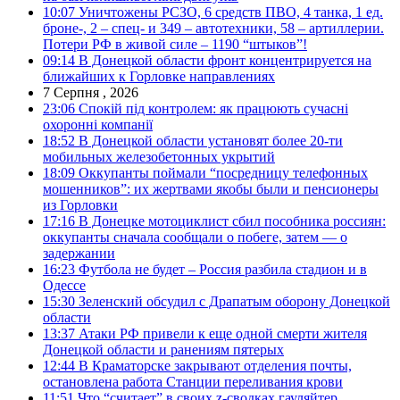
10:07
Уничтожены РСЗО, 6 средств ПВО, 4 танка, 1 ед.
броне-, 2 – спец- и 349 – автотехники, 58 – артиллерии.
Потери РФ в живой силе – 1190 “штыков”!
09:14
В Донецкой области фронт концентрируется на
ближайших к Горловке направлениях
7 Серпня , 2026
23:06
Спокій під контролем: як працюють сучасні
охоронні компанії
18:52
В Донецкой области установят более 20-ти
мобильных железобетонных укрытий
18:09
Оккупанты поймали “посредницу телефонных
мошенников”: их жертвами якобы были и пенсионеры
из Горловки
17:16
В Донецке мотоциклист сбил пособника россиян:
оккупанты сначала сообщали о побеге, затем — о
задержании
16:23
Футбола не будет – Россия разбила стадион и в
Одессе
15:30
Зеленский обсудил с Драпатым оборону Донецкой
области
13:37
Атаки РФ привели к еще одной смерти жителя
Донецкой области и ранениям пятерых
12:44
В Краматорске закрывают отделения почты,
остановлена работа Станции переливания крови
11:51
Что “считает” в своих z-сводках гауляйтер