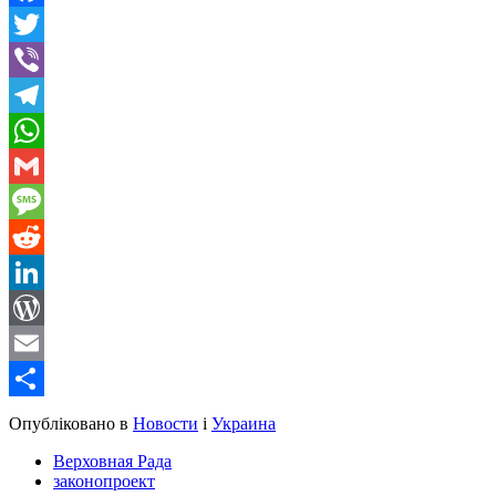
Facebook
Twitter
Viber
Telegram
WhatsApp
Gmail
Message
Reddit
LinkedIn
WordPress
Email
Share
Опубліковано в
Новости
і
Украина
Верховная Рада
законопроект