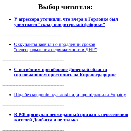
Выбор читателя
:
У агрессора уточнили, что вчера в Горловке был
уничтожен “склад кондитерской фабрики”
-----------------------------------------
Оккупанты заявили о продлении сроков
“переоформления недвижимости в ДНР”
------------------------------------------
С погибшим при обороне Донецкой области
горловчанином простились на Кировоградщине
------------------------------------------
Піца без кордонів: культові види, що підкорили Україну
------------------------------------------
В РФ прозвучал неожиданный призыв к переселению
жителей Донбасса и не только
------------------------------------------