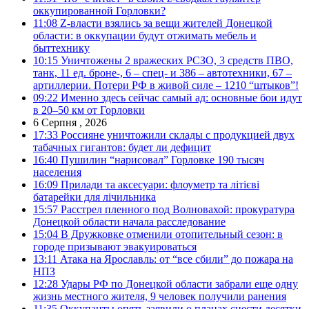
оккупированной Горловки?
11:08
Z-власти взялись за вещи жителей Донецкой
области: в оккупации будут отжимать мебель и
быттехнику
10:15
Уничтожены 2 вражеских РСЗО, 3 средств ПВО,
танк, 11 ед. броне-, 6 – спец- и 386 – автотехники, 67 –
артиллерии. Потери РФ в живой силе – 1210 “штыков”!
09:22
Именно здесь сейчас самый ад: основные бои идут
в 20–50 км от Горловки
6 Серпня , 2026
17:33
Россияне уничтожили склады с продукцией двух
табачных гигантов: будет ли дефицит
16:40
Пушилин “нарисовал” Горловке 190 тысяч
населения
16:09
Прилади та аксесуари: флоуметр та літієві
батарейки для лічильника
15:57
Расстрел пленного под Волновахой: прокуратура
Донецкой области начала расследование
15:04
В Дружковке отменили отопительный сезон: в
городе призывают эвакуироваться
13:11
Атака на Ярославль: от “все сбили” до пожара на
НПЗ
12:28
Удары РФ по Донецкой области забрали еще одну
жизнь местного жителя, 9 человек получили ранения
11:35
Оккупанты опять заявили о планах снести десятки