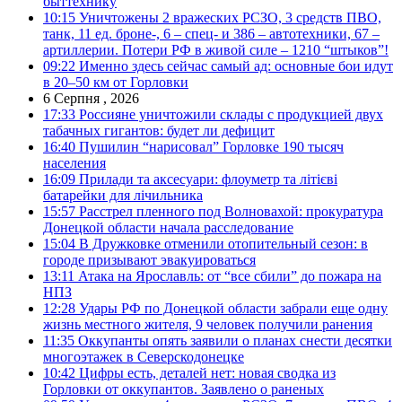
быттехнику
10:15
Уничтожены 2 вражеских РСЗО, 3 средств ПВО,
танк, 11 ед. броне-, 6 – спец- и 386 – автотехники, 67 –
артиллерии. Потери РФ в живой силе – 1210 “штыков”!
09:22
Именно здесь сейчас самый ад: основные бои идут
в 20–50 км от Горловки
6 Серпня , 2026
17:33
Россияне уничтожили склады с продукцией двух
табачных гигантов: будет ли дефицит
16:40
Пушилин “нарисовал” Горловке 190 тысяч
населения
16:09
Прилади та аксесуари: флоуметр та літієві
батарейки для лічильника
15:57
Расстрел пленного под Волновахой: прокуратура
Донецкой области начала расследование
15:04
В Дружковке отменили отопительный сезон: в
городе призывают эвакуироваться
13:11
Атака на Ярославль: от “все сбили” до пожара на
НПЗ
12:28
Удары РФ по Донецкой области забрали еще одну
жизнь местного жителя, 9 человек получили ранения
11:35
Оккупанты опять заявили о планах снести десятки
многоэтажек в Северскодонецке
10:42
Цифры есть, деталей нет: новая сводка из
Горловки от оккупантов. Заявлено о раненых