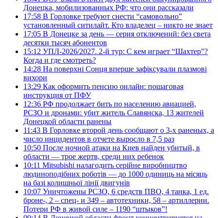
Донецка, мобилизованных РФ: что они рассказали
17:58
В Горловке требуют снести “самовольно”
установленный ситилайт. Кто владелец – никто не знает
17:05
В Донецке за день — серия отключений: без света
десятки тысяч абонентов
15:12
УПЛ-2026/2027. 2-й тур: С кем играет “Шахтер”?
Когда и где смотреть?
14:28
На поверхні Сонця вперше зафіксували плазмові
вихори
13:29
Как оформить пенсию онлайн: пошаговая
инструкция от ПФУ
12:36
РФ продолжает бить по населению авиацией,
РСЗО и дронами: убит житель Славянска, 13 жителей
Донецкой области ранены
11:43
В Горловке второй день сообщают о 3-х раненых, а
число инцидентов в отчете выросло в 7,5 раз
10:50
После ночной атаки на Киев найден убитый, в
области — трое жертв, среди них ребенок
10:11
Mitsubishi налагодить серійне виробництво
людиноподібних роботів — до 1000 одиниць на місяць
на базі колишньої лінії двигунів
10:07
Уничтожены РСЗО, 6 средств ПВО, 4 танка, 1 ед.
броне-, 2 – спец- и 349 – автотехники, 58 – артиллерии.
Потери РФ в живой силе – 1190 “штыков”!
09:14
В Донецкой области фронт концентрируется на