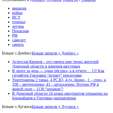
авиация
война
ВСУ
генерал
летчик
Попасная
РФ
самолет
смерть
Більше з
Донбасс
Більше записів у Донбасс »
Агрессия Кремля – это смерть еще троих жителей
Донецкой области и ранения шестерых
В ленте за день — один обстрел, а в отчете… 15! Как
гауляйтер Горловки “играет” прилетами
Уничтожены 2 танка, 4 РСЗО, 4 ед. броне-, 1 – спец- и
358 – автотехники, 41 – артиллерии. Потери РФ в
живой силе – 1130 “штыков”!
В Донецкой области 24 атаки оккупантов отражены на
ближайшем к Горловке направлении
Більше з
Луганск
Більше записів у Луганск »