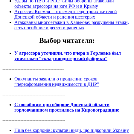
Удары по ПВО и РЛС: Силы обороны атаковали
объекты агрессора на юге РФ и в Крыму
Агрессия Кремля – это смерть еще троих жителей
Донецкой области и ранения шестерых
Атакованы многоэтажки в Харькове: разрушены этажи,
есть погибшие и десятки раненых
Выбор читателя
:
У агрессора уточнили, что вчера в Горловке был
уничтожен “склад кондитерской фабрики”
-----------------------------------------
Оккупанты заявили о продлении сроков
“переоформления недвижимости в ДНР”
------------------------------------------
С погибшим при обороне Донецкой области
горловчанином простились на Кировоградщине
------------------------------------------
Піца без кордонів: культові види, що підкорили Україну