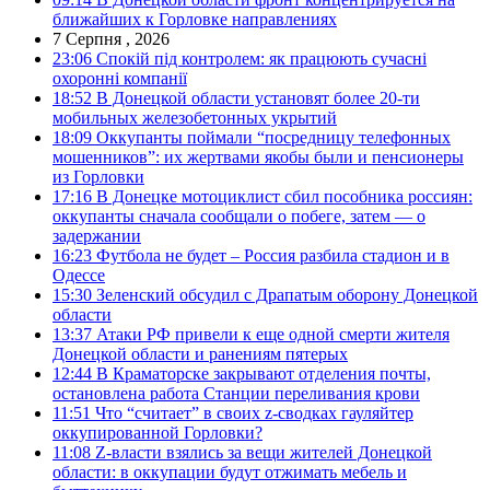
ближайших к Горловке направлениях
7 Серпня , 2026
23:06
Спокій під контролем: як працюють сучасні
охоронні компанії
18:52
В Донецкой области установят более 20-ти
мобильных железобетонных укрытий
18:09
Оккупанты поймали “посредницу телефонных
мошенников”: их жертвами якобы были и пенсионеры
из Горловки
17:16
В Донецке мотоциклист сбил пособника россиян:
оккупанты сначала сообщали о побеге, затем — о
задержании
16:23
Футбола не будет – Россия разбила стадион и в
Одессе
15:30
Зеленский обсудил с Драпатым оборону Донецкой
области
13:37
Атаки РФ привели к еще одной смерти жителя
Донецкой области и ранениям пятерых
12:44
В Краматорске закрывают отделения почты,
остановлена работа Станции переливания крови
11:51
Что “считает” в своих z-сводках гауляйтер
оккупированной Горловки?
11:08
Z-власти взялись за вещи жителей Донецкой
области: в оккупации будут отжимать мебель и