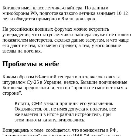
Боташев имел класс летчика-снайпера. По данным
минобороны РФ, подготовка такого летчика занимает 10-12
лет и обходится примерно в 8 млн. долларов.
На российских военных форумах можно встретить
утверждения, что статус летчика-снайпера служит не столько
показателем мастерства, сколько данью заслугам, и что чаще
его дают не тем, кто метко стреляет, а тем, у кого больше
звезды на погонах.
Проблемы в небе
Каким образом 63-летний генерал в отставке оказался за
штурвалом Су-25 в Украине, неясно. Бывшие подчиненные
Боташева предположили, что он “просто не смог остаться в
стороне”.
Кстати, СМИ узнали причины его увольнения.
Оказывается, он, не имея допуска к полетам, все
же вылетел и в итоге разбил истребитель, при
этом пилоты катапультировались.
Возвращаясь к теме, сообщается, что военкоматы в РФ,
“патриотические” организации и ЧВК “Вагнер” с начала