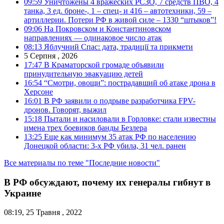
09:59
Уничтожены 4 вражеских РСЗО, 7 средств ПВО, 4
танка, 3 ед. броне-, 1 – спец- и 416 – автотехники, 59 –
артиллерии. Потери РФ в живой силе – 1330 “штыков”!
09:06
На Покровском и Константиновском
направлениях — одинаковое число атак
08:13
Яблучний Спас: дата, традиції та прикмети
5 Серпня , 2026
17:47
В Краматорской громаде объявили
принудительную эвакуацию детей
16:54
“Смотри, овощи”: пострадавший об атаке дрона в
Херсоне
16:01
В РФ заявили о подрыве разработчика FPV-
дронов. Говорят, выжил
15:18
Пытали и насиловали в Горловке: стали известны
имена трех боевиков банды Безлера
13:25
Еще как минимум 35 атак РФ по населению
Донецкой области: 3-х РФ убила, 31 чел. ранен
Все материалы по теме "Последние новости"
В РФ обсуждают, почему их генералы гибнут в
Украине
08:19, 25 Травня , 2022