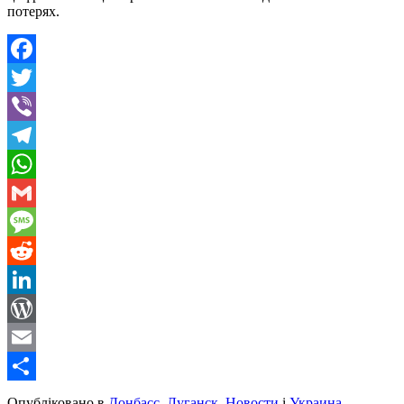
потерях.
Facebook
Twitter
Viber
Telegram
WhatsApp
Gmail
Message
Reddit
LinkedIn
WordPress
Email
Share
Опубліковано в
Донбасс
,
Луганск
,
Новости
і
Украина