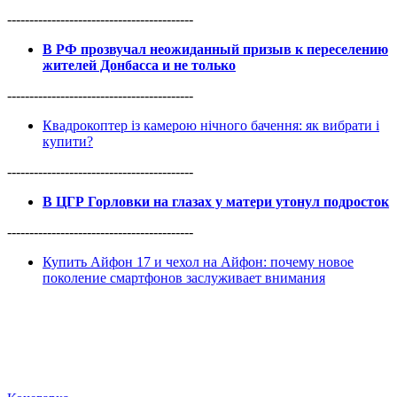
------------------------------------------
В РФ прозвучал неожиданный призыв к переселению
жителей Донбасса и не только
------------------------------------------
Квадрокоптер із камерою нічного бачення: як вибрати і
купити?
------------------------------------------
В ЦГР Горловки на глазах у матери утонул подросток
------------------------------------------
Купить Айфон 17 и чехол на Айфон: почему новое
поколение смартфонов заслуживает внимания