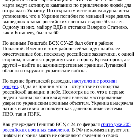
марта ведут активную кампанию по привлечению людей для
отправки в Украину. По открытым источникам журналисты
установили, что в Украине погибли по меньшей мере девять
вышедших в запас российских военных старше 50-ти лет.
Одному из них, майору ВДВ в отставке Валерию Статилко,
как и Боташеву, было за 60.
По данным Генштаба ВСУ, СУ-25 был сбит в районе
Попасной. Именно в этом районе сейчас идут наиболее
ожесточенные бои, поскольку российские захватчики, с одной
стороны, пытается продвинуться в сторону Краматорска, а с
другой – выйти на административные границы Луганской
области и окружить украинские войска.
По оценке британской разведки,
наступление россиян
буксует
. Одна из причин этого – отсутствие господства
российской авиации в небе. Несмотря на то, что в первые
недели войны российская армия нанесла массированные
удары по украинским военным объектам, Украина выдержала
натиск и активно использует как дальнобойные системы
ПВО, так и ПЗРК.
Как утверждает Генштаб ВСУ, с 24-го февраля
сбито уже 205
российских военных самолетов
. В РФ не комментируют эти
цифры и с конца марта не обновляют сведения о своих