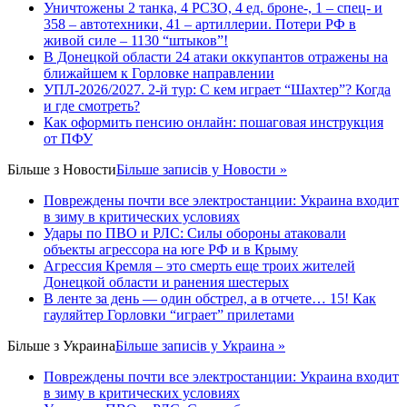
Уничтожены 2 танка, 4 РСЗО, 4 ед. броне-, 1 – спец- и
358 – автотехники, 41 – артиллерии. Потери РФ в
живой силе – 1130 “штыков”!
В Донецкой области 24 атаки оккупантов отражены на
ближайшем к Горловке направлении
УПЛ-2026/2027. 2-й тур: С кем играет “Шахтер”? Когда
и где смотреть?
Как оформить пенсию онлайн: пошаговая инструкция
от ПФУ
Більше з
Новости
Більше записів у Новости »
Повреждены почти все электростанции: Украина входит
в зиму в критических условиях
Удары по ПВО и РЛС: Силы обороны атаковали
объекты агрессора на юге РФ и в Крыму
Агрессия Кремля – это смерть еще троих жителей
Донецкой области и ранения шестерых
В ленте за день — один обстрел, а в отчете… 15! Как
гауляйтер Горловки “играет” прилетами
Більше з
Украина
Більше записів у Украина »
Повреждены почти все электростанции: Украина входит
в зиму в критических условиях