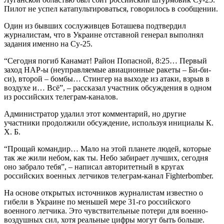
Пилот не успел катапультироваться, говорилось в сообщении.
Один из бывших сослуживцев Боташева подтвердил
журналистам, что в Украине отставной генерал выполнял
задания именно на Су-25.
“Сегодня погиб Канамат! Район Попасной, 8:25… Первый
заход НАР-ы (неуправляемые авиационные ракеты – Би-би-
си), второй – бомбы… Стингер на выходе из атаки, взрыв в
воздухе и… Всё”, – рассказал участник обсуждения в одном
из российских телеграм-каналов.
Администратор удалил этот комментарий, но другие
участники продолжили обсуждение, используя инициалы К.
Х. Б.
“Прощай командир… Мало на этой планете людей, которые
так же жили небом, как ты. Небо забирает лучших, сегодня
оно забрало тебя”, – написал авторитетный в кругах
российских военных летчиков телеграм-канал Fighterbomber.
На основе открытых источников журналистам известно о
гибели в Украине по меньшей мере 31-го российского
военного летчика. Это чувствительные потери для военно-
воздушных сил, хотя реальные цифры могут быть больше.