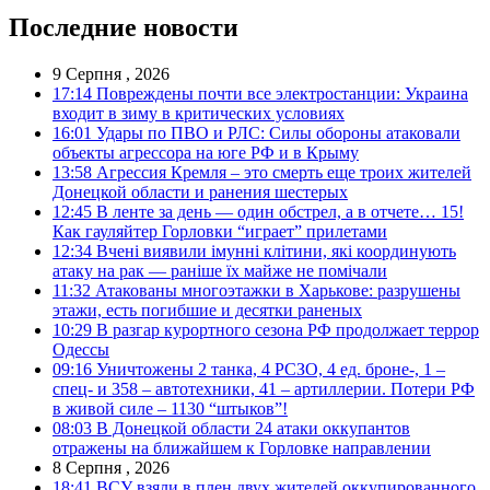
Последние новости
9 Серпня , 2026
17:14
Повреждены почти все электростанции: Украина
входит в зиму в критических условиях
16:01
Удары по ПВО и РЛС: Силы обороны атаковали
объекты агрессора на юге РФ и в Крыму
13:58
Агрессия Кремля – это смерть еще троих жителей
Донецкой области и ранения шестерых
12:45
В ленте за день — один обстрел, а в отчете… 15!
Как гауляйтер Горловки “играет” прилетами
12:34
Вчені виявили імунні клітини, які координують
атаку на рак — раніше їх майже не помічали
11:32
Атакованы многоэтажки в Харькове: разрушены
этажи, есть погибшие и десятки раненых
10:29
В разгар курортного сезона РФ продолжает террор
Одессы
09:16
Уничтожены 2 танка, 4 РСЗО, 4 ед. броне-, 1 –
спец- и 358 – автотехники, 41 – артиллерии. Потери РФ
в живой силе – 1130 “штыков”!
08:03
В Донецкой области 24 атаки оккупантов
отражены на ближайшем к Горловке направлении
8 Серпня , 2026
18:41
ВСУ взяли в плен двух жителей оккупированного