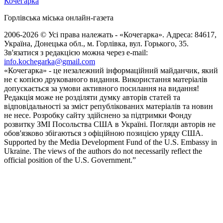
Кочегарка
Горлівська міська онлайн-газета
2006-2026 © Усі права належать - «Кочегарка». Адреса: 84617,
Україна, Донецька обл., м. Горлівка, вул. Горького, 35.
Зв'язатися з редакцією можна через e-mail:
info.kochegarka@gmail.com
«Кочегарка» - це незалежний інформаційний майданчик, який
не є копією друкованого видання. Використання матеріалів
допускається за умови активного посилання на видання!
Редакція може не розділяти думку авторів статей та
відповідальності за зміст републікованих матеріалів та новин
не несе. Розробку сайту здійснено за підтримки Фонду
розвитку ЗМІ Посольства США в Україні. Погляди авторів не
обов'язково збігаються з офіційною позицією уряду США.
Supported by the Media Development Fund of the U.S. Embassy in
Ukraine. The views of the authors do not necessarily reflect the
official position of the U.S. Government.”