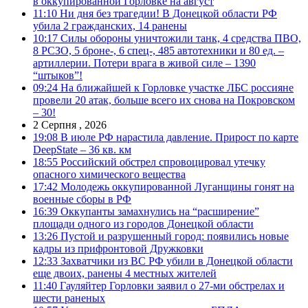
в оккупированной Горловке на август
11:10
Ни дня без трагедии! В Донецкой области РФ
убила 2 гражданских, 14 ранены
10:17
Силы обороны уничтожили танк, 4 средства ПВО,
8 РСЗО, 5 броне-, 6 спец-, 485 автотехники и 80 ед. –
артиллерии. Потери врага в живой силе – 1390
“штыков”!
09:24
На ближайшей к Горловке участке ЛБС россияне
провели 20 атак, больше всего их снова на Покровском
– 30!
2 Серпня , 2026
19:08
В июле РФ нарастила давление. Прирост по карте
DeepState – 36 кв. км
18:55
Российский обстрел спровоцировал утечку
опасного химического вещества
17:42
Молодежь оккупированной Луганщины гонят на
военные сборы в РФ
16:39
Оккупанты замахнулись на “расширение”
площади одного из городов Донецкой области
13:26
Пустой и разрушенный город: появились новые
кадры из прифронтовой Дружковки
12:33
Захватчики из ВС РФ убили в Донецкой области
еще двоих, ранены 4 местных жителей
11:40
Гауляйтер Горловки заявил о 27-ми обстрелах и
шести раненых