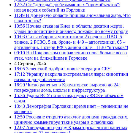
12:32
От “детсада” до безымянных “промобъектов”:
новая версия событий из Горловки
11:49
В Донецкую область пришла аномальная жара. Что
важно знать?
10:56
Ночная атака на Киев и область: десятки жертв,
удары по логистике и бизнесу, пожары по всему городу
10:03
Силы обороны уничтожили 2 средства ПВО, 5
танков, 2 РСЗО, 5 ед. броне- и 449 – автотехники, 65 –
артиллерии. Потери РФ в живой силе – 1130 “штыков”!
09:10
На Покровском направлении снова больше всего
атак, чем на ближайшем к Горловке
4 Серпня , 2026
18:05
Зеленский одобрил новые операции СБУ
17:12
Украину накрыла экстремальная жара: синоптики
назвали дату облегчения
16:29
Число раненых в Краматорске выросло до 24:
повреждены дома, школы и инфраструктура
15:36
Удары ВСУ по мостам, пункту ФСБ и объектам
связи
13:43
Демография Горловки: время идет – тенденция не
меняется
12:50
Россияне открыто атакуют дронами гражданских,
цинично комментируя такие удары в z-пабликах
12:07
Авиаудар по центру Краматорска: число раненых
выросло до 21-го человека!