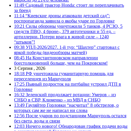
11:49
Садовый трактор Honda: стоит ли переплачивать
за бренд
11:14
“Киевские дроны атаковали детский сад”:
роспропаганда заявила о якобы ударе по Горловке
10:21
Силы обороны уничтожили 5 танков, 4 РСЗО, 5
средств ПВО, 4 броне-, 379 автотехники и 55 ед. –
артиллерии. Потери врага в живой силе – 1240
“штыков”!
09:38
УПЛ-2026/2027. 1-й тур: “Шахтер” стартовал с
яркой победы (видеообзоры матчей)
08:45
На Константиновском направлении
боестолкновений больше, чем на Покровском!
3 Серпня , 2026
18:18
РФ уничтожила гуманитарную помощь для
переселенцев из Мариуполя
17:25
Пьяный подросток на питбайке устроил ДТП в
Горловке
16:32
Зеленский продолжает ротации: Умеров – из
СНБО в СВР, Клименко – из МВД в СНБО
13:49
Гауляйтер Горловки “насчитал” 8 обстрелов, о
которых сам же не написал ни слова
12:56
После ударов по подстанциям Мариуполь остался
без света, воды и связи
12:03
Ничего нового! Обнародован график подачи воды