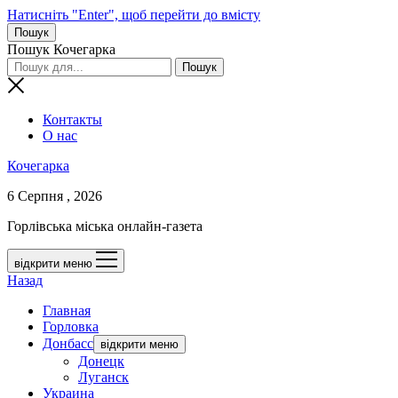
Натисніть "Enter", щоб перейти до вмісту
Пошук
Пошук Кочегарка
Контакты
О нас
Кочегарка
6 Серпня , 2026
Горлівська міська онлайн-газета
відкрити меню
Назад
Главная
Горловка
Донбасс
відкрити меню
Донецк
Луганск
Украина