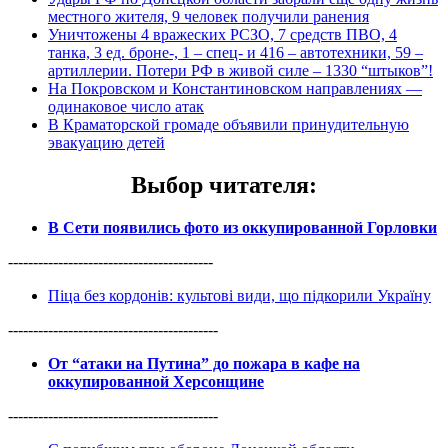
местного жителя, 9 человек получили ранения
Уничтожены 4 вражеских РСЗО, 7 средств ПВО, 4
танка, 3 ед. броне-, 1 – спец- и 416 – автотехники, 59 –
артиллерии. Потери РФ в живой силе – 1330 “штыков”!
На Покровском и Константиновском направлениях —
одинаковое число атак
В Краматорской громаде объявили принудительную
эвакуацию детей
Выбор читателя
:
В Сети появились фото из оккупированной Горловки
-----------------------------------------
Піца без кордонів: культові види, що підкорили Україну
------------------------------------------
От “атаки на Путина” до пожара в кафе на
оккупированной Херсонщине
------------------------------------------