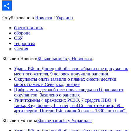
Email
Share
Опубліковано в
Новости
і
Украина
боеготовность
оборона
СБУ
терроризм
учения
Більше з
Новости
Більше записів у Новости »
Удары РФ по Донецкой области забрали еще одну жизнь
местного жителя, 9 человек получили ранения
Оккупанты опять заявили о планах снести десятки
многоэтажек в Северскодонецке
Цифры есть, деталей нет: новая сводка из Горловки от
оккупантов. Заявлено о раненых
Уничтожены 4 вражеских РСЗО, 7 средств ПВО, 4
танка, 3 ед. броне-, 1 – спец- и 416 – автотехники, 59 –
артиллерии. Потери РФ в живой силе – 1330 “штыков”!
Більше з
Украина
Більше записів у Украина »
Удары РФ по Донецкой области забрали еще одну жизнь