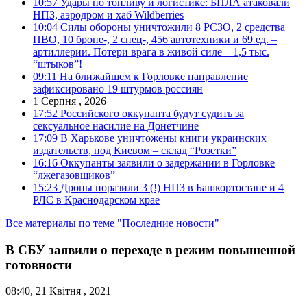
10:57
Удары по топливу и логистике: БПЛА атаковали
НПЗ, аэродром и хаб Wildberries
10:04
Силы обороны уничтожили 8 РСЗО, 2 средства
ПВО, 10 броне-, 2 спец-, 456 автотехники и 69 ед. –
артиллерии. Потери врага в живой силе – 1,5 тыс.
“штыков”!
09:11
На ближайшем к Горловке направление
зафиксировано 19 штурмов россиян
1 Серпня , 2026
17:52
Российского оккупанта будут судить за
сексуальное насилие на Донетчине
17:09
В Харькове уничтожены книги украинских
издательств, под Киевом – склад “Розетки”
16:16
Оккупанты заявили о задержании в Горловке
“лжегазовщиков”
15:23
Дроны поразили 3 (!) НПЗ в Башкортостане и 4
РЛС в Краснодарском крае
Все материалы по теме "Последние новости"
В СБУ заявили о переходе в режим повышенной
готовности
08:40, 21 Квітня , 2021