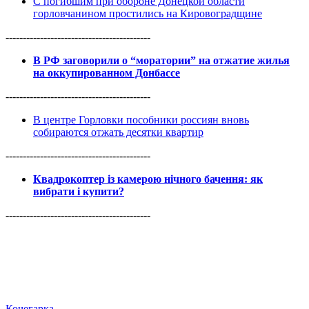
С погибшим при обороне Донецкой области
горловчанином простились на Кировоградщине
------------------------------------------
В РФ заговорили о “моратории” на отжатие жилья
на оккупированном Донбассе
------------------------------------------
В центре Горловки пособники россиян вновь
собираются отжать десятки квартир
------------------------------------------
Квадрокоптер із камерою нічного бачення: як
вибрати і купити?
------------------------------------------
Кочегарка