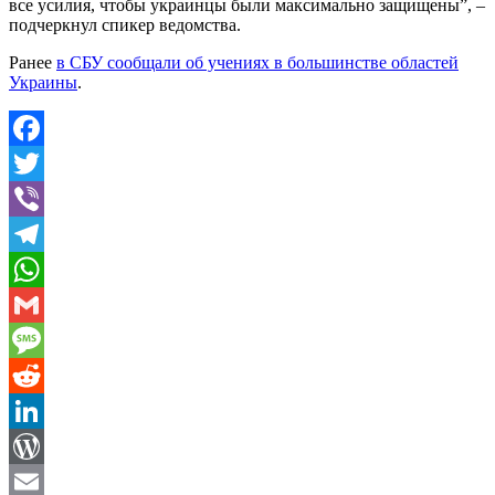
все усилия, чтобы украинцы были максимально защищены”, –
подчеркнул спикер ведомства.
Ранее
в СБУ сообщали об учениях в большинстве областей
Украины
.
Facebook
Twitter
Viber
Telegram
WhatsApp
Gmail
Message
Reddit
LinkedIn
WordPress