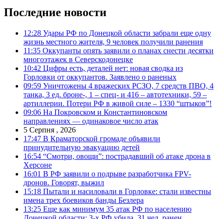
Последние новости
12:28
Удары РФ по Донецкой области забрали еще одну
жизнь местного жителя, 9 человек получили ранения
11:35
Оккупанты опять заявили о планах снести десятки
многоэтажек в Северскодонецке
10:42
Цифры есть, деталей нет: новая сводка из
Горловки от оккупантов. Заявлено о раненых
09:59
Уничтожены 4 вражеских РСЗО, 7 средств ПВО, 4
танка, 3 ед. броне-, 1 – спец- и 416 – автотехники, 59 –
артиллерии. Потери РФ в живой силе – 1330 “штыков”!
09:06
На Покровском и Константиновском
направлениях — одинаковое число атак
5 Серпня , 2026
17:47
В Краматорской громаде объявили
принудительную эвакуацию детей
16:54
“Смотри, овощи”: пострадавший об атаке дрона в
Херсоне
16:01
В РФ заявили о подрыве разработчика FPV-
дронов. Говорят, выжил
15:18
Пытали и насиловали в Горловке: стали известны
имена трех боевиков банды Безлера
13:25
Еще как минимум 35 атак РФ по населению
Донецкой области: 3-х РФ убила, 31 чел. ранен