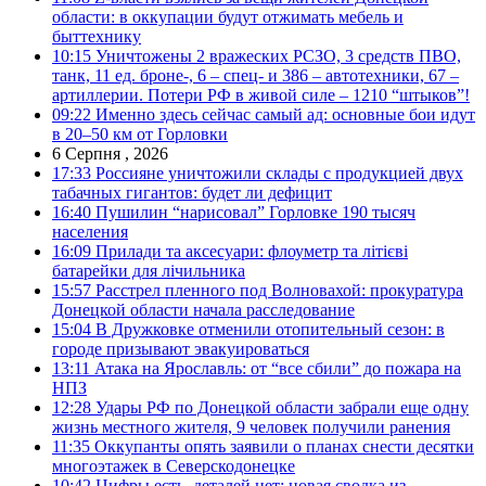
области: в оккупации будут отжимать мебель и
быттехнику
10:15
Уничтожены 2 вражеских РСЗО, 3 средств ПВО,
танк, 11 ед. броне-, 6 – спец- и 386 – автотехники, 67 –
артиллерии. Потери РФ в живой силе – 1210 “штыков”!
09:22
Именно здесь сейчас самый ад: основные бои идут
в 20–50 км от Горловки
6 Серпня , 2026
17:33
Россияне уничтожили склады с продукцией двух
табачных гигантов: будет ли дефицит
16:40
Пушилин “нарисовал” Горловке 190 тысяч
населения
16:09
Прилади та аксесуари: флоуметр та літієві
батарейки для лічильника
15:57
Расстрел пленного под Волновахой: прокуратура
Донецкой области начала расследование
15:04
В Дружковке отменили отопительный сезон: в
городе призывают эвакуироваться
13:11
Атака на Ярославль: от “все сбили” до пожара на
НПЗ
12:28
Удары РФ по Донецкой области забрали еще одну
жизнь местного жителя, 9 человек получили ранения
11:35
Оккупанты опять заявили о планах снести десятки
многоэтажек в Северскодонецке
10:42
Цифры есть, деталей нет: новая сводка из