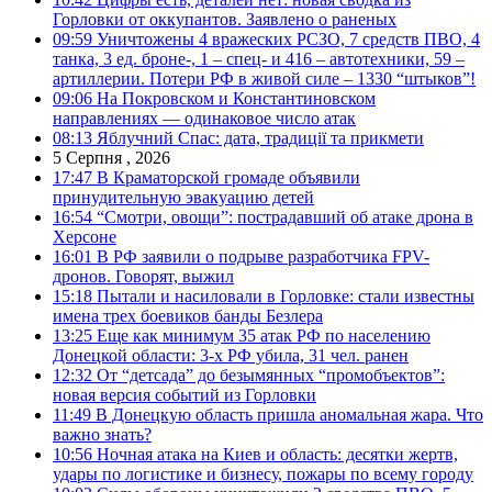
Горловки от оккупантов. Заявлено о раненых
09:59
Уничтожены 4 вражеских РСЗО, 7 средств ПВО, 4
танка, 3 ед. броне-, 1 – спец- и 416 – автотехники, 59 –
артиллерии. Потери РФ в живой силе – 1330 “штыков”!
09:06
На Покровском и Константиновском
направлениях — одинаковое число атак
08:13
Яблучний Спас: дата, традиції та прикмети
5 Серпня , 2026
17:47
В Краматорской громаде объявили
принудительную эвакуацию детей
16:54
“Смотри, овощи”: пострадавший об атаке дрона в
Херсоне
16:01
В РФ заявили о подрыве разработчика FPV-
дронов. Говорят, выжил
15:18
Пытали и насиловали в Горловке: стали известны
имена трех боевиков банды Безлера
13:25
Еще как минимум 35 атак РФ по населению
Донецкой области: 3-х РФ убила, 31 чел. ранен
12:32
От “детсада” до безымянных “промобъектов”:
новая версия событий из Горловки
11:49
В Донецкую область пришла аномальная жара. Что
важно знать?
10:56
Ночная атака на Киев и область: десятки жертв,
удары по логистике и бизнесу, пожары по всему городу