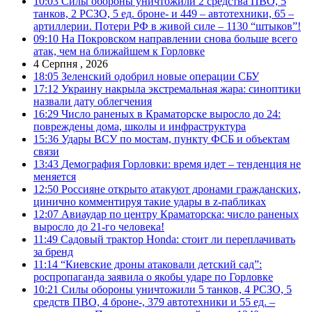
10:03
Силы обороны уничтожили 2 средства ПВО, 5
танков, 2 РСЗО, 5 ед. броне- и 449 – автотехники, 65 –
артиллерии. Потери РФ в живой силе – 1130 “штыков”!
09:10
На Покровском направлении снова больше всего
атак, чем на ближайшем к Горловке
4 Серпня , 2026
18:05
Зеленский одобрил новые операции СБУ
17:12
Украину накрыла экстремальная жара: синоптики
назвали дату облегчения
16:29
Число раненых в Краматорске выросло до 24:
повреждены дома, школы и инфраструктура
15:36
Удары ВСУ по мостам, пункту ФСБ и объектам
связи
13:43
Демография Горловки: время идет – тенденция не
меняется
12:50
Россияне открыто атакуют дронами гражданских,
цинично комментируя такие удары в z-пабликах
12:07
Авиаудар по центру Краматорска: число раненых
выросло до 21-го человека!
11:49
Садовый трактор Honda: стоит ли переплачивать
за бренд
11:14
“Киевские дроны атаковали детский сад”:
роспропаганда заявила о якобы ударе по Горловке
10:21
Силы обороны уничтожили 5 танков, 4 РСЗО, 5
средств ПВО, 4 броне-, 379 автотехники и 55 ед. –