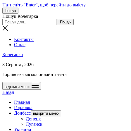
Натисніть "Enter", щоб перейти до вмісту
Пошук
Пошук Кочегарка
Контакты
О нас
Кочегарка
8 Серпня , 2026
Горлівська міська онлайн-газета
відкрити меню
Назад
Главная
Горловка
Донбасс
відкрити меню
Донецк
Луганск
Украина