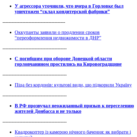
У агрессора уточнили, что вчера в Горловке был
уничтожен “склад кондитерской фабрики”
-----------------------------------------
Оккупанты заявили о продлении сроков
“переоформления недвижимости в ДНР”
------------------------------------------
С погибшим при обороне Донецкой области
горловчанином простились на Кировоградщине
------------------------------------------
Піца без кордонів: культові види, що підкорили Україну
------------------------------------------
В РФ прозвучал неожиданный призыв к переселению
жителей Донбасса и не только
------------------------------------------
Квадрокоптер із камерою нічного бачення: як вибрати і