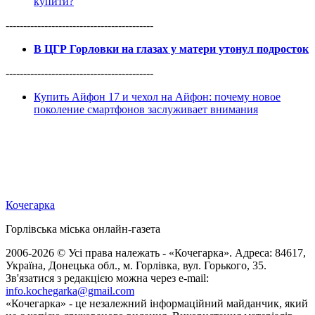
купити?
------------------------------------------
В ЦГР Горловки на глазах у матери утонул подросток
------------------------------------------
Купить Айфон 17 и чехол на Айфон: почему новое
поколение смартфонов заслуживает внимания
Кочегарка
Горлівська міська онлайн-газета
2006-2026 © Усі права належать - «Кочегарка». Адреса: 84617,
Україна, Донецька обл., м. Горлівка, вул. Горького, 35.
Зв'язатися з редакцією можна через e-mail:
info.kochegarka@gmail.com
«Кочегарка» - це незалежний інформаційний майданчик, який