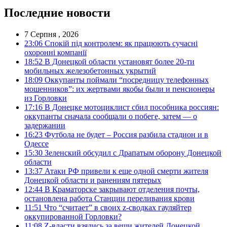
Последние новости
7 Серпня , 2026
23:06
Спокій під контролем: як працюють сучасні
охоронні компанії
18:52
В Донецкой области установят более 20-ти
мобильных железобетонных укрытий
18:09
Оккупанты поймали “посредницу телефонных
мошенников”: их жертвами якобы были и пенсионеры
из Горловки
17:16
В Донецке мотоциклист сбил пособника россиян:
оккупанты сначала сообщали о побеге, затем — о
задержании
16:23
Футбола не будет – Россия разбила стадион и в
Одессе
15:30
Зеленский обсудил с Драпатым оборону Донецкой
области
13:37
Атаки РФ привели к еще одной смерти жителя
Донецкой области и ранениям пятерых
12:44
В Краматорске закрывают отделения почты,
остановлена работа Станции переливания крови
11:51
Что “считает” в своих z-сводках гауляйтер
оккупированной Горловки?
11:08
Z-власти взялись за вещи жителей Донецкой