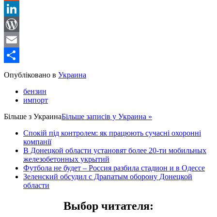
Reddit
LinkedIn
WordPress
Email
Share
Опубліковано в
Украина
бензин
импорт
Більше з
Украина
Більше записів у Украина »
Спокій під контролем: як працюють сучасні охоронні
компанії
В Донецкой области установят более 20-ти мобильных
железобетонных укрытий
Футбола не будет – Россия разбила стадион и в Одессе
Зеленский обсудил с Драпатым оборону Донецкой
области
Выбор читателя
: