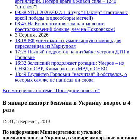
артиллерии. Потери врага в живой силе – 1240
“штыков”!
09:38
УПЛ-2026/2027. 1-й тур: “Шахтер” стартовал с
яркой победы (видеообзоры матчей)
08:45
На Константиновском направлении
боестолкновений больше, чем на Покровском!
3 Серпня , 2026
18:18
РФ уничтожила гуманитарную помощь для
переселенцев из Мариуполя
17:25
Пьяный подросток на питбайке устроил ДТП в
Горловке
16:32
Зеленский продолжает ротации: Умеров – из
СНБО в СВР, Клименко – из МВД в СНБО
13:49
Гауляйтер Горловки “насчитал” 8 обстрелов, о
которых сам же не написал ни слова
Все материалы по теме "Последние новости"
В январе импорт бензина в Украину возрос в 4
раза
15:31, 5 Березня , 2013
По информации Минэнергетики и угольной
промышленности Украины, в январе импортные поставки