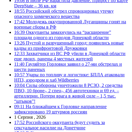
19:08
В июле РФ нарастила давление. Прирост по карте
DeepState – 36 кв. км
18:55
Российский обстрел спровоцировал утечку
опасного химического вещества
17:42
Молодежь оккупированной Луганщины гонят на
военные сборы в РФ
16:39
Оккупанты замахнулись на “расширение”
площади одного из городов Донецкой области
13:26
Пустой и разрушенный город: появились новые
кадры из прифронтовой Дружковки
12:33
Захватчики из ВС РФ убили в Донецкой области
еще двоих, ранены 4 местных жителей
11:40
Гауляйтер Горловки заявил о 27-ми обстрелах и
шести раненых
10:57
Удары по топливу и логистике: БПЛА атаковали
НПЗ, аэродром и хаб Wildberries
10:04
Силы обороны уничтожили 8 РСЗО, 2 средства
ПВО, 10 броне-, 2 спец-, 456 автотехники и 69 ед. –
артиллерии. Потери врага в живой силе – 1,5 тыс.
“штыков”!
09:11
На ближайшем к Горловке направление
зафиксировано 19 штурмов россиян
1 Серпня , 2026
17:52
Российского оккупанта будут судить за
сексуальное насилие на Донетчине