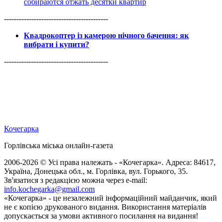
собираются отжать десятки квартир
------------------------------------------
Квадрокоптер із камерою нічного бачення: як
вибрати і купити?
------------------------------------------
Кочегарка
Горлівська міська онлайн-газета
2006-2026 © Усі права належать - «Кочегарка». Адреса: 84617,
Україна, Донецька обл., м. Горлівка, вул. Горького, 35.
Зв'язатися з редакцією можна через e-mail:
info.kochegarka@gmail.com
«Кочегарка» - це незалежний інформаційний майданчик, який
не є копією друкованого видання. Використання матеріалів
допускається за умови активного посилання на видання!