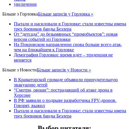
увеличение
Більше з
Горловка
Більше записів у Горловка »
Пытали и насиловали в Горловке: стали известны имена
трех боевиков банды Безлера
От “детсада” до безымянных “промобъектов”: новая
версия событий из Горловки
На Покровском направлении снова больше всего атак,
чем на ближайшем к Горловке
Демография Горловки: время идет – тенденция не
меняется
Більше з
Новости
Більше записів у Новости »
В Краматорской громаде объявили принудительную
эвакуацию детей
“Смотри, овощи”: пострадавший об атаке дрона в
Херсоне
В РФ заявили о подрыве разработчика FPV-дронов.
Говорят, выжил
Пытали и насиловали в Горловке: стали известны имена
трех боевиков банды Безлера
Выбор читателя
: