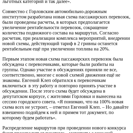
льготных категорий и так далее».
Совместно с Горловским автомобильно-дорожным
институтом разработана новая схема пассажирских перевозок,
были проведены расчеты, в которых предполагается
увеличение рентабельности перевозок, сокращение
количества подвижного состава на маршрутах. Согласно
расчетам, при реализации комплекса мероприятий, внедрении
новой схемы, действующий тариф в 2 гривны останется
рентабельным ещё при увеличении топлива на 20%.
Первым этапом новая схема пассажирских перевозок была
обсуждена с перевозчиками, которые были разбиты на
группы. Однако участие в обсуждениях приняли не все,
соответственно, многие с новой схемой движения ещё не
знакомы. Евгений Клеп обратился к перевозчикам
включиться в эту работу и повторно принять участие в
обсуждении. После этого схема будет обсуждена в
депутатском корпусе, с жителями Горловки и вынесена на
сессию городского совета. «Я понимаю, что на 100% новая
схема всех не устроит, – отметил Евгений Клеп. – Но давайте
взвешенно подойдем к ней и примем тот документ, по
которому будем работать».
Распределение маршрутов при проведении нового конкурса