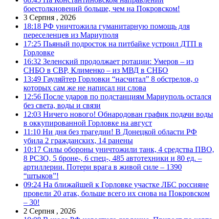
боестолкновений больше, чем на Покровском!
3 Серпня , 2026
18:18
РФ уничтожила гуманитарную помощь для
переселенцев из Мариуполя
17:25
Пьяный подросток на питбайке устроил ДТП в
Горловке
16:32
Зеленский продолжает ротации: Умеров – из
СНБО в СВР, Клименко – из МВД в СНБО
13:49
Гауляйтер Горловки “насчитал” 8 обстрелов, о
которых сам же не написал ни слова
12:56
После ударов по подстанциям Мариуполь остался
без света, воды и связи
12:03
Ничего нового! Обнародован график подачи воды
в оккупированной Горловке на август
11:10
Ни дня без трагедии! В Донецкой области РФ
убила 2 гражданских, 14 ранены
10:17
Силы обороны уничтожили танк, 4 средства ПВО,
8 РСЗО, 5 броне-, 6 спец-, 485 автотехники и 80 ед. –
артиллерии. Потери врага в живой силе – 1390
“штыков”!
09:24
На ближайшей к Горловке участке ЛБС россияне
провели 20 атак, больше всего их снова на Покровском
– 30!
2 Серпня , 2026