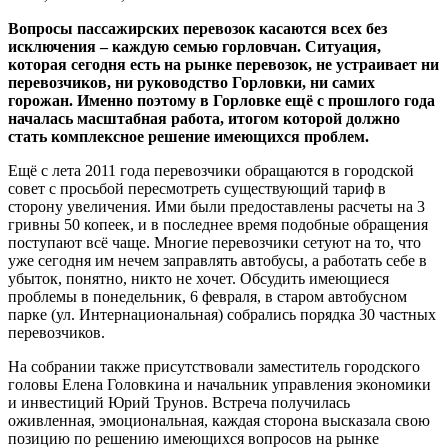
Вопросы пассажирских перевозок касаются всех без
исключения – каждую семью горловчан. Ситуация,
которая сегодня есть на рынке перевозок, не устраивает ни
перевозчиков, ни руководство Горловки, ни самих
горожан. Именно поэтому в Горловке ещё с прошлого года
началась масштабная работа, итогом которой должно
стать комплексное решение имеющихся проблем.
Ещё с лета 2011 года перевозчики обращаются в городской
совет с просьбой пересмотреть существующий тариф в
сторону увеличения. Ими были предоставлены расчеты на 3
гривны 50 копеек, и в последнее время подобные обращения
поступают всё чаще. Многие перевозчики сетуют на то, что
уже сегодня им нечем заправлять автобусы, а работать себе в
убыток, понятно, никто не хочет. Обсудить имеющиеся
проблемы в понедельник, 6 февраля, в старом автобусном
парке (ул. Интернациональная) собрались порядка 30 частных
перевозчиков.
На собрании также присутствовали заместитель городского
головы Елена Головкина и начальник управления экономики
и инвестиций Юрий Трунов. Встреча получилась
оживленная, эмоциональная, каждая сторона высказала свою
позицию по решению имеющихся вопросов на рынке