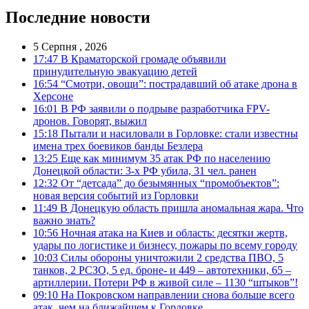
Последние новости
5 Серпня , 2026
17:47
В Краматорской громаде объявили
принудительную эвакуацию детей
16:54
“Смотри, овощи”: пострадавший об атаке дрона в
Херсоне
16:01
В РФ заявили о подрыве разработчика FPV-
дронов. Говорят, выжил
15:18
Пытали и насиловали в Горловке: стали известны
имена трех боевиков банды Безлера
13:25
Еще как минимум 35 атак РФ по населению
Донецкой области: 3-х РФ убила, 31 чел. ранен
12:32
От “детсада” до безымянных “промобъектов”:
новая версия событий из Горловки
11:49
В Донецкую область пришла аномальная жара. Что
важно знать?
10:56
Ночная атака на Киев и область: десятки жертв,
удары по логистике и бизнесу, пожары по всему городу
10:03
Силы обороны уничтожили 2 средства ПВО, 5
танков, 2 РСЗО, 5 ед. броне- и 449 – автотехники, 65 –
артиллерии. Потери РФ в живой силе – 1130 “штыков”!
09:10
На Покровском направлении снова больше всего
атак, чем на ближайшем к Горловке