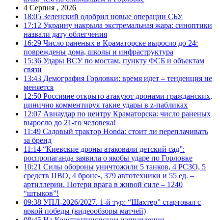
4 Серпня , 2026
18:05
Зеленский одобрил новые операции СБУ
17:12
Украину накрыла экстремальная жара: синоптики
назвали дату облегчения
16:29
Число раненых в Краматорске выросло до 24:
повреждены дома, школы и инфраструктура
15:36
Удары ВСУ по мостам, пункту ФСБ и объектам
связи
13:43
Демография Горловки: время идет – тенденция не
меняется
12:50
Россияне открыто атакуют дронами гражданских,
цинично комментируя такие удары в z-пабликах
12:07
Авиаудар по центру Краматорска: число раненых
выросло до 21-го человека!
11:49
Садовый трактор Honda: стоит ли переплачивать
за бренд
11:14
“Киевские дроны атаковали детский сад”:
роспропаганда заявила о якобы ударе по Горловке
10:21
Силы обороны уничтожили 5 танков, 4 РСЗО, 5
средств ПВО, 4 броне-, 379 автотехники и 55 ед. –
артиллерии. Потери врага в живой силе – 1240
“штыков”!
09:38
УПЛ-2026/2027. 1-й тур: “Шахтер” стартовал с
яркой победы (видеообзоры матчей)
08:45
На Константиновском направлении