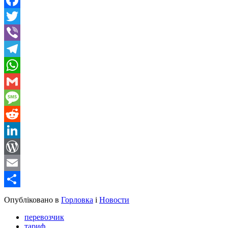
Facebook
Twitter
Viber
Telegram
WhatsApp
Gmail
Message
Reddit
LinkedIn
WordPress
Email
Share
Опубліковано в
Горловка
і
Новости
перевозчик
тариф