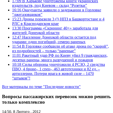
17:09
В Харькове уничтожены книги украинских
издательств, под Киевом – склад “Розетки”
16:16
Оккупанты заявили о задержании в Горловке
“лжегазовщиков”
15:23
Дроны поразили 3 (!) НПЗ в Башкортостане и 4
РЛС в Краснодарском крае
13:30
Программа «Скрининг 40+» заработала для
жителей Донецкой области
12:47
Население Донецкой области остается под
ударами: один погибший, семеро раненых
11:54
В Горловке сообщили об атаке дрона по “скорой”,
из подробностей – только “раненые”
11:01
Ракетный удар РФ по Киеву убил 9 гражданских,
десятки ранены, много разрушений и пожаров
10:18
Силы обороны уничтожили 4 РСЗО, 2 средства
ПВО, 4 броне-, 1 спец-, 463 автотехники и 82 ед. –
артиллерии. Потери врага в живой силе – 1470
“штыков”!
Все материалы по теме "Последние новости"
Вопросы пассажирских перевозок можно решить
только комплексно
14:50, 8 Лютого , 2012