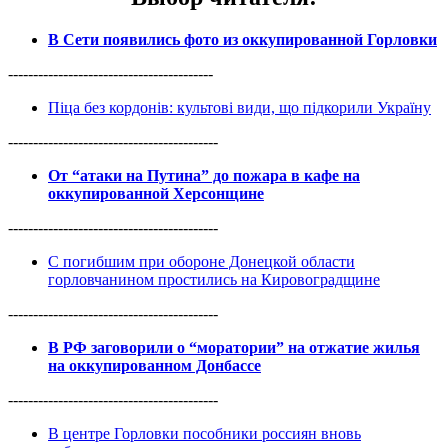
В Сети появились фото из оккупированной Горловки
-----------------------------------------
Піца без кордонів: культові види, що підкорили Україну
------------------------------------------
От “атаки на Путина” до пожара в кафе на
оккупированной Херсонщине
------------------------------------------
С погибшим при обороне Донецкой области
горловчанином простились на Кировоградщине
------------------------------------------
В РФ заговорили о “моратории” на отжатие жилья
на оккупированном Донбассе
------------------------------------------
В центре Горловки пособники россиян вновь