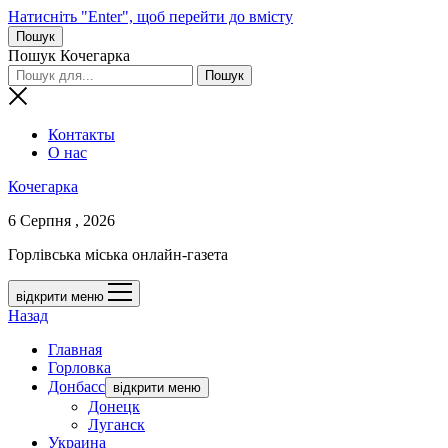
Натисніть "Enter", щоб перейти до вмісту
Пошук
Пошук Кочегарка
Контакты
О нас
Кочегарка
6 Серпня , 2026
Горлівська міська онлайн-газета
відкрити меню
Назад
Главная
Горловка
Донбасс
відкрити меню
Донецк
Луганск
Украина