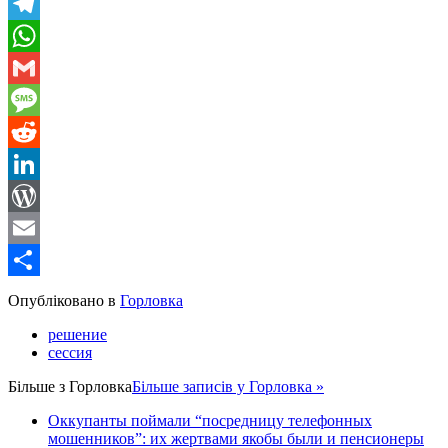
Viber
Telegram
WhatsApp
Gmail
Message
Reddit
LinkedIn
WordPress
Email
Share
Опубліковано в
Горловка
решение
сессия
Більше з
Горловка
Більше записів у Горловка »
Оккупанты поймали “посредницу телефонных
мошенников”: их жертвами якобы были и пенсионеры