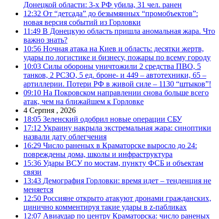
Донецкой области: 3-х РФ убила, 31 чел. ранен
12:32
От “детсада” до безымянных “промобъектов”:
новая версия событий из Горловки
11:49
В Донецкую область пришла аномальная жара. Что
важно знать?
10:56
Ночная атака на Киев и область: десятки жертв,
удары по логистике и бизнесу, пожары по всему городу
10:03
Силы обороны уничтожили 2 средства ПВО, 5
танков, 2 РСЗО, 5 ед. броне- и 449 – автотехники, 65 –
артиллерии. Потери РФ в живой силе – 1130 “штыков”!
09:10
На Покровском направлении снова больше всего
атак, чем на ближайшем к Горловке
4 Серпня , 2026
18:05
Зеленский одобрил новые операции СБУ
17:12
Украину накрыла экстремальная жара: синоптики
назвали дату облегчения
16:29
Число раненых в Краматорске выросло до 24:
повреждены дома, школы и инфраструктура
15:36
Удары ВСУ по мостам, пункту ФСБ и объектам
связи
13:43
Демография Горловки: время идет – тенденция не
меняется
12:50
Россияне открыто атакуют дронами гражданских,
цинично комментируя такие удары в z-пабликах
12:07
Авиаудар по центру Краматорска: число раненых