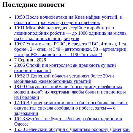
Последние новости
10:50
После ночной атаки на Киев найден убитый, в
области — трое жертв, среди них ребенок
10:11
Mitsubishi налагодить серійне виробництво
людиноподібних роботів — до 1000 одиниць на місяць
на базі колишньої лінії двигунів
10:07
Уничтожены РСЗО, 6 средств ПВО, 4 танка, 1 ед.
броне-, 2 – спец- и 349 – автотехники, 58 – артиллерии.
Потери РФ в живой силе – 1190 “штыков”!
7 Серпня , 2026
23:06
Спокій під контролем: як працюють сучасні
охоронні компанії
18:52
В Донецкой области установят более 20-ти
мобильных железобетонных укрытий
18:09
Оккупанты поймали “посредницу телефонных
мошенников”: их жертвами якобы были и пенсионеры
из Горловки
17:16
В Донецке мотоциклист сбил пособника россиян:
оккупанты сначала сообщали о побеге, затем — о
задержании
16:23
Футбола не будет – Россия разбила стадион и в
Одессе
15:30
Зеленский обсудил с Драпатым оборону Донецкой