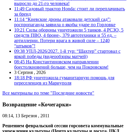
выросло до 21-го человека!
11:49
Садовый трактор Honda: стоит ли переплачивать
за бренд
11:14
“Киевские дроны атаковали детский сад”:
роспропаганда заявила о якобы ударе по Горловке
10:21
Силы обороны уничтожили 5 танков, 4 РСЗО, 5
средств ПВО, 4 броне-, 379 автотехники и 55 ед. –
артиллерии. Потери врага в живой силе – 1240
“штыков”!
09:38
УПЛ-2026/2027. 1-й тур: “Шахтер” стартовал с
яркой победы (видеообзоры матчей)
08:45
На Константиновском направлении
боестолкновений больше, чем на Покровском!
3 Серпня , 2026
18:18
РФ уничтожила гуманитарную помощь для
переселенцев из Мариуполя
Все материалы по теме "Последние новости"
Возвращение «Кочегарки»
08:14, 13 Березня , 2011
Решением февральской сессии горсовета коммунальные
учреждения культуры (Центр культуры и досуга, ЦКД