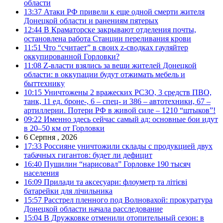
области
13:37
Атаки РФ привели к еще одной смерти жителя
Донецкой области и ранениям пятерых
12:44
В Краматорске закрывают отделения почты,
остановлена работа Станции переливания крови
11:51
Что “считает” в своих z-сводках гауляйтер
оккупированной Горловки?
11:08
Z-власти взялись за вещи жителей Донецкой
области: в оккупации будут отжимать мебель и
быттехнику
10:15
Уничтожены 2 вражеских РСЗО, 3 средств ПВО,
танк, 11 ед. броне-, 6 – спец- и 386 – автотехники, 67 –
артиллерии. Потери РФ в живой силе – 1210 “штыков”!
09:22
Именно здесь сейчас самый ад: основные бои идут
в 20–50 км от Горловки
6 Серпня , 2026
17:33
Россияне уничтожили склады с продукцией двух
табачных гигантов: будет ли дефицит
16:40
Пушилин “нарисовал” Горловке 190 тысяч
населения
16:09
Прилади та аксесуари: флоуметр та літієві
батарейки для лічильника
15:57
Расстрел пленного под Волновахой: прокуратура
Донецкой области начала расследование
15:04
В Дружковке отменили отопительный сезон: в