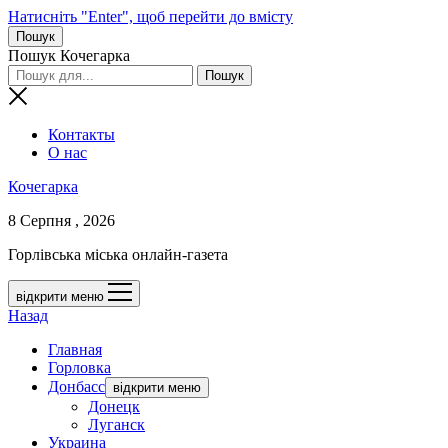
Натисніть "Enter", щоб перейти до вмісту
Пошук
Пошук Кочегарка
Контакты
О нас
Кочегарка
8 Серпня , 2026
Горлівська міська онлайн-газета
відкрити меню
Назад
Главная
Горловка
Донбасс
відкрити меню
Донецк
Луганск
Украина