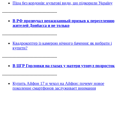
Піца без кордонів: культові види, що підкорили Україну
------------------------------------------
В РФ прозвучал неожиданный призыв к переселению
жителей Донбасса и не только
------------------------------------------
Квадрокоптер із камерою нічного бачення: як вибрати і
купити?
------------------------------------------
В ЦГР Горловки на глазах у матери утонул подросток
------------------------------------------
Купить Айфон 17 и чехол на Айфон: почему новое
поколение смартфонов заслуживает внимания