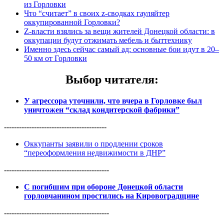
из Горловки
Что “считает” в своих z-сводках гауляйтер
оккупированной Горловки?
Z-власти взялись за вещи жителей Донецкой области: в
оккупации будут отжимать мебель и быттехнику
Именно здесь сейчас самый ад: основные бои идут в 20–
50 км от Горловки
Выбор читателя
:
У агрессора уточнили, что вчера в Горловке был
уничтожен “склад кондитерской фабрики”
-----------------------------------------
Оккупанты заявили о продлении сроков
“переоформления недвижимости в ДНР”
------------------------------------------
С погибшим при обороне Донецкой области
горловчанином простились на Кировоградщине
------------------------------------------