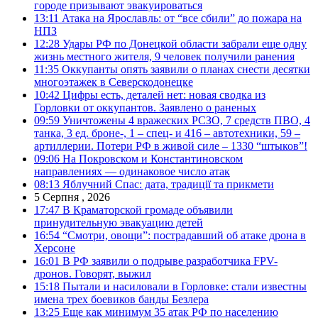
городе призывают эвакуироваться
13:11
Атака на Ярославль: от “все сбили” до пожара на
НПЗ
12:28
Удары РФ по Донецкой области забрали еще одну
жизнь местного жителя, 9 человек получили ранения
11:35
Оккупанты опять заявили о планах снести десятки
многоэтажек в Северскодонецке
10:42
Цифры есть, деталей нет: новая сводка из
Горловки от оккупантов. Заявлено о раненых
09:59
Уничтожены 4 вражеских РСЗО, 7 средств ПВО, 4
танка, 3 ед. броне-, 1 – спец- и 416 – автотехники, 59 –
артиллерии. Потери РФ в живой силе – 1330 “штыков”!
09:06
На Покровском и Константиновском
направлениях — одинаковое число атак
08:13
Яблучний Спас: дата, традиції та прикмети
5 Серпня , 2026
17:47
В Краматорской громаде объявили
принудительную эвакуацию детей
16:54
“Смотри, овощи”: пострадавший об атаке дрона в
Херсоне
16:01
В РФ заявили о подрыве разработчика FPV-
дронов. Говорят, выжил
15:18
Пытали и насиловали в Горловке: стали известны
имена трех боевиков банды Безлера
13:25
Еще как минимум 35 атак РФ по населению