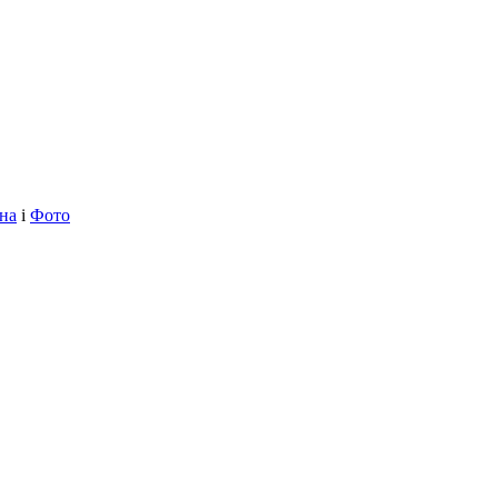
на
і
Фото