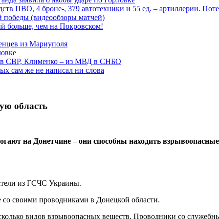
тв ПВО, 4 броне-, 379 автотехники и 55 ед. – артиллерии. Поте
ой победы (видеообзоры матчей)
й больше, чем на Покровском!
енцев из Мариуполя
ловке
 в СВР, Клименко – из МВД в СНБО
рых сам же не написал ни слова
ую область
огают на Донетчине – они способны находить взрывоопасные
атели из ГСЧС Украины.
е со своими проводниками в Донецкой области.
сколько видов взрывоопасных веществ. Проводники со служебны