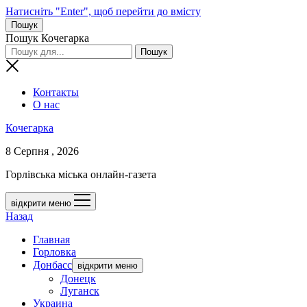
Натисніть "Enter", щоб перейти до вмісту
Пошук
Пошук Кочегарка
Контакты
О нас
Кочегарка
8 Серпня , 2026
Горлівська міська онлайн-газета
відкрити меню
Назад
Главная
Горловка
Донбасс
відкрити меню
Донецк
Луганск
Украина