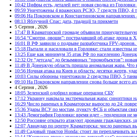
10:42
Цифры есть, деталей нет: новая сводка из Горловки
09:59
Уничтожены 4 вражеских РСЗО, 7 средств ПВО, 4 тан
09:06
На Покровском и Константиновском направлениях 
08:13
Яблучний Спас: дата, традиції та прикмети
5 Серпня , 2026
17:47
В Краматорской громаде объявили принудительную
16:54
“Смотри, овощи”: пострадавший об атаке дрона в Х
16:01
В РФ заявили о подрыве разработчика FPV-дронов.
15:18
Пытали и насиловали в Горловке: стали известны и
13:25
Еще как минимум 35 атак РФ по населению Донецкой
12:32
От “детсада” до безымянных “промобъектов”: новая
11:49
В Донецкую область пришла аномальная жара. Что 
10:56
Ночная атака на Киев и область: десятки жертв, уд
10:03
Силы обороны уничтожили 2 средства ПВО, 5 танков
09:10
На Покровском направлении снова больше всего ат
4 Серпня , 2026
18:05
Зеленский одобрил новые операции СБУ
17:12
Украину накрыла экстремальная жара: синоптики н
16:29
Число раненых в Краматорске выросло до 24: повр
15:36
Удары ВСУ по мостам, пункту ФСБ и объектам свя
13:43
Демография Горловки: время идет – тенденция не м
12:50
Россияне открыто атакуют дронами гражданских, ц
12:07
Авиаудар по центру Краматорска: число раненых вы
11:49
Садовый трактор Honda: стоит ли переплачивать за
11:14
“Киевские дроны атаковали детский сад”: роспропаг