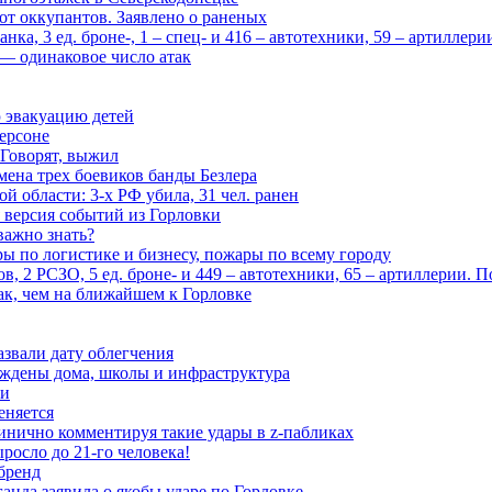
 от оккупантов. Заявлено о раненых
ка, 3 ед. броне-, 1 – спец- и 416 – автотехники, 59 – артиллер
— одинаковое число атак
 эвакуацию детей
ерсоне
 Говорят, выжил
мена трех боевиков банды Безлера
 области: 3-х РФ убила, 31 чел. ранен
 версия событий из Горловки
важно знать?
ары по логистике и бизнесу, пожары по всему городу
, 2 РСЗО, 5 ед. броне- и 449 – автотехники, 65 – артиллерии. 
ак, чем на ближайшем к Горловке
азвали дату облегчения
еждены дома, школы и инфраструктура
зи
еняется
инично комментируя такие удары в z-пабликах
росло до 21-го человека!
 бренд
анда заявила о якобы ударе по Горловке