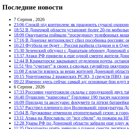
Последние новости
7 Серпня , 2026
23:06
Спокій під контролем: як працюють сучасні охоронн
18:52
В Донецкой области установят более 20-ти мобил
18:09
Оккупанты поймали “посредницу телефонных моше
17:16
В Донецке мотоциклист сбил пособника россиян: о
16:23
Футбола не будет – Россия разбила стадион и в Оде
15:30
Зеленский обсудил с Драпатым оборону Донецкой 
13:37
Атаки РФ привели к еще одной смерти жителя Доне
12:44
В Краматорске закрывают отделения почты, остано
11:51
Что “считает” в своих z-сводках гауляйтер оккупи
11:08
Z-власти взялись за вещи жителей Донецкой област
10:15
Уничтожены 2 вражеских РСЗО, 3 средств ПВО, танк,
09:22
Именно здесь сейчас самый ад: основные бои идут 
6 Серпня , 2026
17:33
Россияне уничтожили склады с продукцией двух та
16:40
Пушилин “нарисовал” Горловке 190 тысяч населен
16:09
Прилади та аксесуари: флоуметр та літієві батарейк
15:57
Расстрел пленного под Волновахой: прокуратура До
15:04
В Дружковке отменили отопительный сезон: в горо
13:11
Атака на Ярославль: от “все сбили” до пожара на Н
12:28
Удары РФ по Донецкой области забрали еще одну ж
11:35
Оккупанты опять заявили о планах снести десятки 