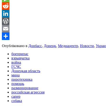
Message
Reddit
LinkedIn
WordPress
Email
Share
Опубліковано в
Донбасс
,
Донецк
,
Медиацентр
,
Новости
,
Украи
боеприпас
взрывчатка
война
ГСЧС
Донецкая область
мина
пиротехника
помощь
разминирование
российская агрессия
сапер
собака