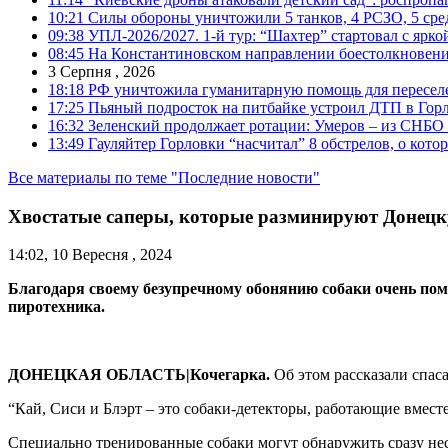
10:21
Силы обороны уничтожили 5 танков, 4 РСЗО, 5 средс
09:38
УПЛ-2026/2027. 1-й тур: “Шахтер” стартовал с ярк
08:45
На Константиновском направлении боестолкновени
3 Серпня , 2026
18:18
РФ уничтожила гуманитарную помощь для пересел
17:25
Пьяный подросток на питбайке устроил ДТП в Гор
16:32
Зеленский продолжает ротации: Умеров – из СНБО
13:49
Гауляйтер Горловки “насчитал” 8 обстрелов, о кото
Все материалы по теме "Последние новости"
Хвостатые саперы, которые разминируют Донецк
14:02, 10 Вересня , 2024
Благодаря своему безупречному обонянию собаки очень пом
пиротехника.
ДОНЕЦКАЯ ОБЛАСТЬ|Кочегарка.
Об этом рассказали спас
“Кай, Сиси и Блэрт – это собаки-детекторы, работающие вмест
Специально тренированные собаки могут обнаружить сразу не