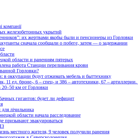
і компанії
ьных железобетонных укрытий
нников”: их жертвами якобы были и пенсионеры из Горловки
ккупанты сначала сообщали о побеге, затем — о задержании
ссе
области
цкой области и ранениям пятерых
влена работа Станции переливания крови
рованной Горловки?
и: в оккупации будут отжимать мебель и быттехнику
 11 ед. броне-, 6 – спец- и 386 – автотехники, 67 – артиллерии
в 20–50 км от Горловки
бачных гигантов: будет ли дефицит
ия
и для лічильника
нецкой области начала расследование
де призывают эвакуироваться
ПЗ
изнь местного жителя, 9 человек получили ранения
многоэтажек в Северскодонецке