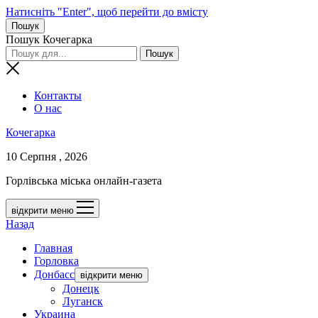
Натисніть "Enter", щоб перейти до вмісту
Пошук
Пошук Кочегарка
Контакты
О нас
Кочегарка
10 Серпня , 2026
Горлівська міська онлайн-газета
відкрити меню
Назад
Главная
Горловка
Донбасс
відкрити меню
Донецк
Луганск
Украина