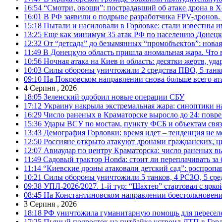
16:54
“Смотри, овощи”: пострадавший об атаке дрона в Х
16:01
В РФ заявили о подрыве разработчика FPV-дронов.
15:18
Пытали и насиловали в Горловке: стали известны и
13:25
Еще как минимум 35 атак РФ по населению Донецкой
12:32
От “детсада” до безымянных “промобъектов”: новая
11:49
В Донецкую область пришла аномальная жара. Что 
10:56
Ночная атака на Киев и область: десятки жертв, уд
10:03
Силы обороны уничтожили 2 средства ПВО, 5 танков
09:10
На Покровском направлении снова больше всего ат
4 Серпня , 2026
18:05
Зеленский одобрил новые операции СБУ
17:12
Украину накрыла экстремальная жара: синоптики н
16:29
Число раненых в Краматорске выросло до 24: повр
15:36
Удары ВСУ по мостам, пункту ФСБ и объектам свя
13:43
Демография Горловки: время идет – тенденция не м
12:50
Россияне открыто атакуют дронами гражданских, ц
12:07
Авиаудар по центру Краматорска: число раненых вы
11:49
Садовый трактор Honda: стоит ли переплачивать за
11:14
“Киевские дроны атаковали детский сад”: роспропаг
10:21
Силы обороны уничтожили 5 танков, 4 РСЗО, 5 средс
09:38
УПЛ-2026/2027. 1-й тур: “Шахтер” стартовал с ярк
08:45
На Константиновском направлении боестолкновени
3 Серпня , 2026
18:18
РФ уничтожила гуманитарную помощь для пересел
17:25
Пьяный подросток на питбайке устроил ДТП в Гор