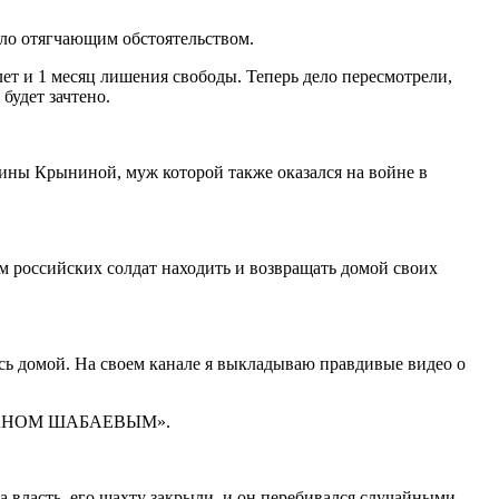
ало отягчающим обстоятельством.
ет и 1 месяц лишения свободы. Теперь дело пересмотрели,
будет зачтено.
ины Крыниной, муж которой также оказался на войне в
 российских солдат находить и возвращать домой своих
ь домой. На своем канале я выкладываю правдивые видео о
РУСЛАНОМ ШАБАЕВЫМ».
а власть, его шахту закрыли, и он перебивался случайными