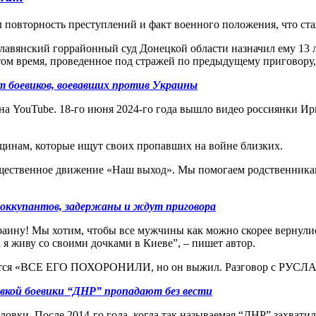
ел повторность преступлений и факт военного положения, что ст
Славянский горрайонный суд Донецкой области назначил ему 13 л
том время, проведенное под стражей по предыдущему приговору, 
ят боевиков, воевавших против Украины
а YouTube. 18-го июня 2024-го года вышло видео россиянки Ир
нщинам, которые ищут своих пропавших на войне близких.
щественное движение «Наш выход». Мы помогаем родственникам
 оккупантов, задержаны и ждут приговора
аину! Мы хотим, чтобы все мужчины как можно скорее вернулис
 я живу со своими дочками в Киеве”, – пишет автор.
азывается «ВСЕ ЕГО ПОХОРОНИЛИ, но он выжил. Разговор с 
овкой боевики “ДНР” пропадают без вести
овки. После 2014-го года, когда так называемая “ДНР” захватил