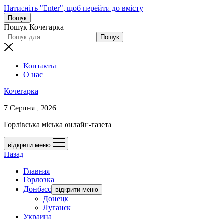
Натисніть "Enter", щоб перейти до вмісту
Пошук
Пошук Кочегарка
Контакты
О нас
Кочегарка
7 Серпня , 2026
Горлівська міська онлайн-газета
відкрити меню
Назад
Главная
Горловка
Донбасс
відкрити меню
Донецк
Луганск
Украина