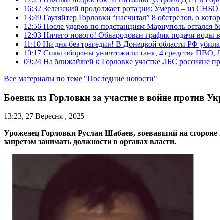
16:32
Зеленский продолжает ротации: Умеров – из СНБО
13:49
Гауляйтер Горловки “насчитал” 8 обстрелов, о кото
12:56
После ударов по подстанциям Мариуполь остался без
12:03
Ничего нового! Обнародован график подачи воды в
11:10
Ни дня без трагедии! В Донецкой области РФ убила
10:17
Силы обороны уничтожили танк, 4 средства ПВО, 8 Р
09:24
На ближайшей к Горловке участке ЛБС россияне про
Все материалы по теме "Последние новости"
Боевик из Горловки за участие в войне против Ук
13:23, 27 Вересня , 2025
Уроженец Горловки Руслан Шабаев, воевавший на стороне
запретом занимать должности в органах власти.