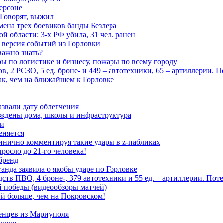
ерсоне
 Говорят, выжил
мена трех боевиков банды Безлера
 области: 3-х РФ убила, 31 чел. ранен
 версия событий из Горловки
важно знать?
ары по логистике и бизнесу, пожары по всему городу
, 2 РСЗО, 5 ед. броне- и 449 – автотехники, 65 – артиллерии. 
ак, чем на ближайшем к Горловке
азвали дату облегчения
еждены дома, школы и инфраструктура
зи
еняется
инично комментируя такие удары в z-пабликах
росло до 21-го человека!
 бренд
анда заявила о якобы ударе по Горловке
тв ПВО, 4 броне-, 379 автотехники и 55 ед. – артиллерии. Поте
ой победы (видеообзоры матчей)
й больше, чем на Покровском!
енцев из Мариуполя
ловке