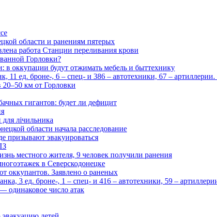
ссе
цкой области и ранениям пятерых
влена работа Станции переливания крови
рованной Горловки?
и: в оккупации будут отжимать мебель и быттехнику
 11 ед. броне-, 6 – спец- и 386 – автотехники, 67 – артиллерии
в 20–50 км от Горловки
бачных гигантов: будет ли дефицит
ия
и для лічильника
нецкой области начала расследование
де призывают эвакуироваться
ПЗ
изнь местного жителя, 9 человек получили ранения
многоэтажек в Северскодонецке
 от оккупантов. Заявлено о раненых
ка, 3 ед. броне-, 1 – спец- и 416 – автотехники, 59 – артиллер
— одинаковое число атак
 эвакуацию детей