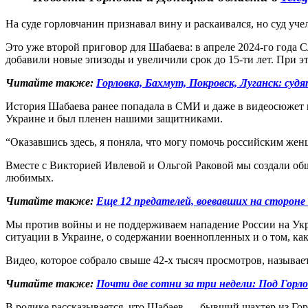
На суде горловчанин признавал вину и раскаивался, но суд уч
Это уже второй приговор для Шабаева: в апреле 2024-го года 
добавили новые эпизоды и увеличили срок до 15-ти лет. При э
Читайте также:
Горловка, Бахмут, Покровск, Луганск: суд
История Шабаева ранее попадала в СМИ и даже в видеосюжет н
Украине и был пленен нашими защитниками.
“Оказавшись здесь, я поняла, что могу помочь российским же
Вместе с Викторией Ивлевой и Ольгой Раковой мы создали об
любимых.
Читайте также:
Еще 12 предателей, воевавших на стороне
Мы против войны и не поддерживаем нападение России на Укр
ситуации в Украине, о содержании военнопленных и о том, как
Видео, которое собрало свыше 42-х тысяч просмотров, н
Читайте также:
Почти две сотни за три недели: Под Горл
В ролике рассказывается, что Шабаев — бывший шахтер из Горл