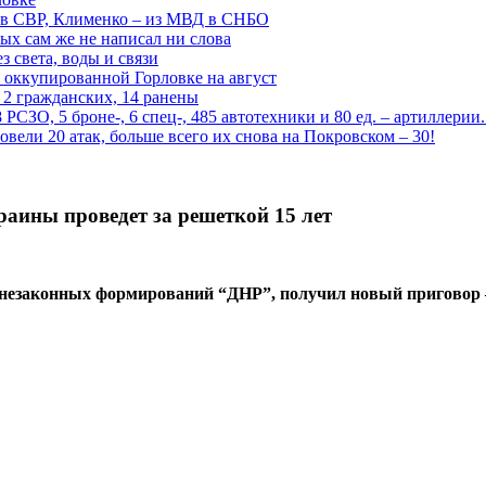
 в СВР, Клименко – из МВД в СНБО
рых сам же не написал ни слова
 света, воды и связи
 оккупированной Горловке на август
 2 гражданских, 14 ранены
СЗО, 5 броне-, 6 спец-, 485 автотехники и 80 ед. – артиллерии
вели 20 атак, больше всего их снова на Покровском – 30!
раины проведет за решеткой 15 лет
 незаконных формирований “ДНР”, получил новый приговор 