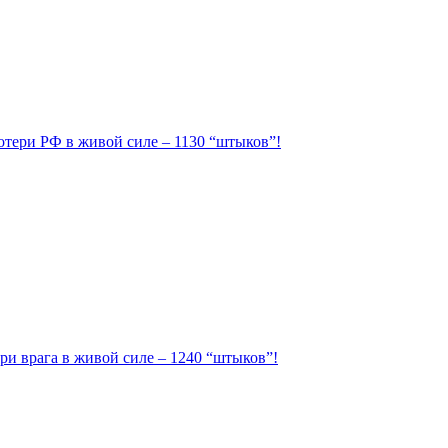
Потери РФ в живой силе – 1130 “штыков”!
ри врага в живой силе – 1240 “штыков”!