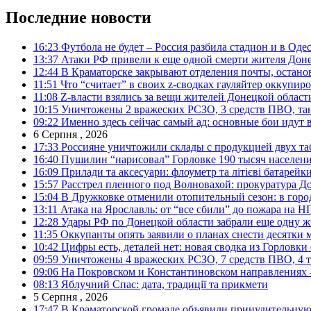
Последние новости
16:23
Футбола не будет – Россия разбила стадион и в Оде
13:37
Атаки РФ привели к еще одной смерти жителя Доне
12:44
В Краматорске закрывают отделения почты, остано
11:51
Что “считает” в своих z-сводках гауляйтер оккупи
11:08
Z-власти взялись за вещи жителей Донецкой област
10:15
Уничтожены 2 вражеских РСЗО, 3 средств ПВО, танк,
09:22
Именно здесь сейчас самый ад: основные бои идут 
6 Серпня , 2026
17:33
Россияне уничтожили склады с продукцией двух та
16:40
Пушилин “нарисовал” Горловке 190 тысяч населен
16:09
Прилади та аксесуари: флоуметр та літієві батарейк
15:57
Расстрел пленного под Волновахой: прокуратура До
15:04
В Дружковке отменили отопительный сезон: в горо
13:11
Атака на Ярославль: от “все сбили” до пожара на Н
12:28
Удары РФ по Донецкой области забрали еще одну ж
11:35
Оккупанты опять заявили о планах снести десятки 
10:42
Цифры есть, деталей нет: новая сводка из Горловки
09:59
Уничтожены 4 вражеских РСЗО, 7 средств ПВО, 4 тан
09:06
На Покровском и Константиновском направлениях 
08:13
Яблучний Спас: дата, традиції та прикмети
5 Серпня , 2026
17:47
В Краматорской громаде объявили принудительную