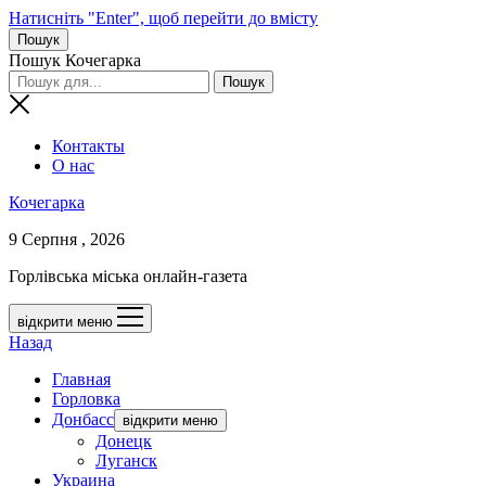
Натисніть "Enter", щоб перейти до вмісту
Пошук
Пошук Кочегарка
Контакты
О нас
Кочегарка
9 Серпня , 2026
Горлівська міська онлайн-газета
відкрити меню
Назад
Главная
Горловка
Донбасс
відкрити меню
Донецк
Луганск
Украина