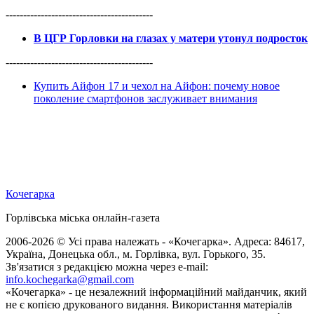
------------------------------------------
В ЦГР Горловки на глазах у матери утонул подросток
------------------------------------------
Купить Айфон 17 и чехол на Айфон: почему новое
поколение смартфонов заслуживает внимания
Кочегарка
Горлівська міська онлайн-газета
2006-2026 © Усі права належать - «Кочегарка». Адреса: 84617,
Україна, Донецька обл., м. Горлівка, вул. Горького, 35.
Зв'язатися з редакцією можна через e-mail:
info.kochegarka@gmail.com
«Кочегарка» - це незалежний інформаційний майданчик, який
не є копією друкованого видання. Використання матеріалів