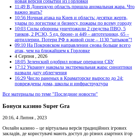
новая версия событий из Горловки
11:49
В Донецкую область пришла аномальная жара. Что
важно знать?
10:56
Ночная атака на Киев и область: десятки жертв,
удары по логистике и бизнесу, пожары по всему городу
10:03
Силы обороны уничтожили 2 средства ПВО, 5
танков, 2 РСЗО, 5 ед. броне- и 449 – автотехники, 65 –
артиллерии. Потери РФ в живой силе – 1130 “штыков”!
09:10
На Покровском направлении снова больше всего
атак, чем на ближайшем к Горловке
4 Серпня , 2026
18:05
Зеленский одобрил новые операции СБУ
17:12
Украину накрыла экстремальная жара: синоптики
назвали дату облегчения
16:29
Число раненых в Краматорске выросло до 24:
повреждены дома, школы и инфраструктура
Все материалы по теме "Последние новости"
Бонуси казино Super Gra
20:16, 4 Липня , 2023
Онлайн казино – це віртуальна версія традиційних ігрових
закладів, де користувачі мають доступ до різних азартних ігор