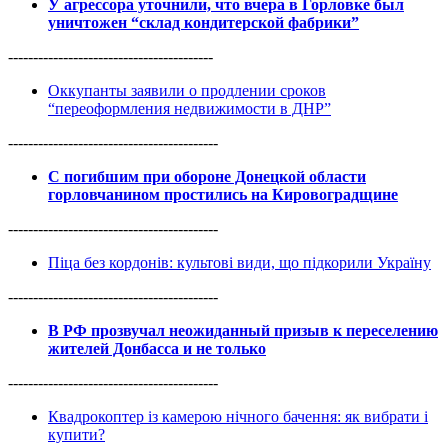
У агрессора уточнили, что вчера в Горловке был
уничтожен “склад кондитерской фабрики”
-----------------------------------------
Оккупанты заявили о продлении сроков
“переоформления недвижимости в ДНР”
------------------------------------------
С погибшим при обороне Донецкой области
горловчанином простились на Кировоградщине
------------------------------------------
Піца без кордонів: культові види, що підкорили Україну
------------------------------------------
В РФ прозвучал неожиданный призыв к переселению
жителей Донбасса и не только
------------------------------------------
Квадрокоптер із камерою нічного бачення: як вибрати і
купити?