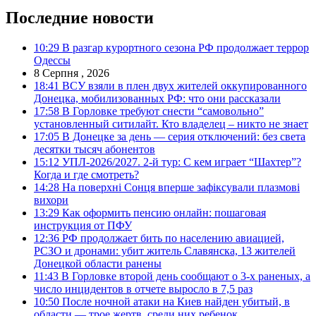
Последние новости
10:29
В разгар курортного сезона РФ продолжает террор
Одессы
8 Серпня , 2026
18:41
ВСУ взяли в плен двух жителей оккупированного
Донецка, мобилизованных РФ: что они рассказали
17:58
В Горловке требуют снести “самовольно”
установленный ситилайт. Кто владелец – никто не знает
17:05
В Донецке за день — серия отключений: без света
десятки тысяч абонентов
15:12
УПЛ-2026/2027. 2-й тур: С кем играет “Шахтер”?
Когда и где смотреть?
14:28
На поверхні Сонця вперше зафіксували плазмові
вихори
13:29
Как оформить пенсию онлайн: пошаговая
инструкция от ПФУ
12:36
РФ продолжает бить по населению авиацией,
РСЗО и дронами: убит житель Славянска, 13 жителей
Донецкой области ранены
11:43
В Горловке второй день сообщают о 3-х раненых, а
число инцидентов в отчете выросло в 7,5 раз
10:50
После ночной атаки на Киев найден убитый, в
области — трое жертв, среди них ребенок