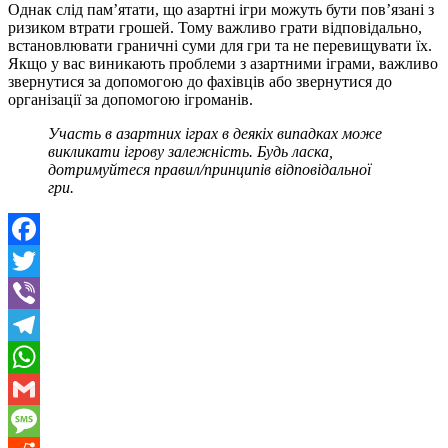
Однак слід пам’ятати, що азартні ігри можуть бути пов’язані з
ризиком втрати грошей. Тому важливо грати відповідально,
встановлювати граничні суми для гри та не перевищувати їх.
Якщо у вас виникають проблеми з азартними іграми, важливо
звернутися за допомогою до фахівців або звернутися до
організації за допомогою ігроманів.
Участь в азартних іграх в деякіх випадках може
викликати ігрову залежність. Будь ласка,
дотримуйтеся правил/принципів відповідальної
гри.
Facebook
Twitter
Viber
Telegram
WhatsApp
Gmail