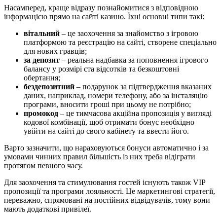
Насамперед, краще відразу познайомитися з відповідною
інформацією прямо на сайті казино. Їхні основні типи такі:
вітальний
– це заохочення за знайомство з ігровою
платформою та реєстрацію на сайті, створене спеціально
для нових гравців;
за депозит
– реальна надбавка за поповнення ігрового
балансу у розмірі ста відсотків та безкоштовні
обертання;
бездепозитний
– подарунок за підтвердження вказаних
даних, наприклад, номери телефону, або за інсталяцію
програми, вносити гроші при цьому не потрібно;
промокод
– це тимчасова акційна пропозиція у вигляді
кодової комбінації, щоб отримати бонус необхідно
увійти на сайті до свого кабінету та ввести його.
Варто зазначити, що нараховуються бонуси автоматично і за
умовами чинних правил більшість із них треба відіграти
протягом певного часу.
Для заохочення та стимулювання гостей існують також VIP
пропозиції та програми лояльності. Це маркетингові стратегії,
переважно, спрямовані на постійних відвідувачів, тому вони
мають додаткові привілеї.