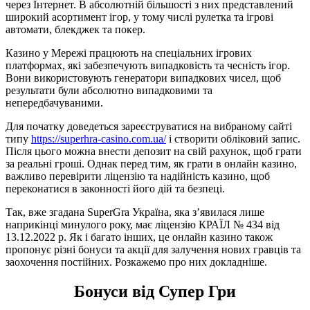
через Інтернет. В абсолютній більшості з них представлений
широкий асортимент ігор, у тому числі рулетка та ігрові
автомати, блекджек та покер.
Казино у Мережі працюють на спеціальних ігрових
платформах, які забезпечують випадковість та чесність ігор.
Вони використовують генератори випадкових чисел, щоб
результати були абсолютно випадковими та
непередбачуваними.
Для початку доведеться зареєструватися на вибраному сайті
типу
https://superhra-casino.com.ua/
і створити обліковий запис.
Після цього можна внести депозит на свій рахунок, щоб грати
за реальні гроші. Однак перед тим, як грати в онлайн казино,
важливо перевірити ліцензію та надійність казино, щоб
переконатися в законності його дій та безпеці.
Так, вже згадана SuperGra Україна, яка з’явилася лише
наприкінці минулого року, має ліцензію КРАЇЛ № 434 від
13.12.2022 р. Як і багато інших, це онлайн казино також
пропонує різні бонуси та акції для залучення нових гравців та
заохочення постійних. Розкажемо про них докладніше.
Бонуси від Супер Гри