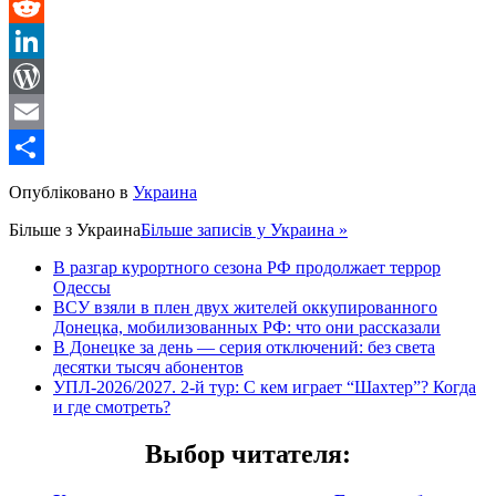
Message
Reddit
LinkedIn
WordPress
Email
Share
Опубліковано в
Украина
Більше з
Украина
Більше записів у Украина »
В разгар курортного сезона РФ продолжает террор
Одессы
ВСУ взяли в плен двух жителей оккупированного
Донецка, мобилизованных РФ: что они рассказали
В Донецке за день — серия отключений: без света
десятки тысяч абонентов
УПЛ-2026/2027. 2-й тур: С кем играет “Шахтер”? Когда
и где смотреть?
Выбор читателя
: