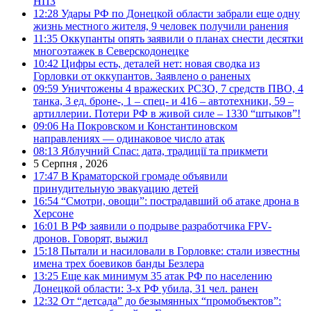
НПЗ
12:28
Удары РФ по Донецкой области забрали еще одну
жизнь местного жителя, 9 человек получили ранения
11:35
Оккупанты опять заявили о планах снести десятки
многоэтажек в Северскодонецке
10:42
Цифры есть, деталей нет: новая сводка из
Горловки от оккупантов. Заявлено о раненых
09:59
Уничтожены 4 вражеских РСЗО, 7 средств ПВО, 4
танка, 3 ед. броне-, 1 – спец- и 416 – автотехники, 59 –
артиллерии. Потери РФ в живой силе – 1330 “штыков”!
09:06
На Покровском и Константиновском
направлениях — одинаковое число атак
08:13
Яблучний Спас: дата, традиції та прикмети
5 Серпня , 2026
17:47
В Краматорской громаде объявили
принудительную эвакуацию детей
16:54
“Смотри, овощи”: пострадавший об атаке дрона в
Херсоне
16:01
В РФ заявили о подрыве разработчика FPV-
дронов. Говорят, выжил
15:18
Пытали и насиловали в Горловке: стали известны
имена трех боевиков банды Безлера
13:25
Еще как минимум 35 атак РФ по населению
Донецкой области: 3-х РФ убила, 31 чел. ранен
12:32
От “детсада” до безымянных “промобъектов”: