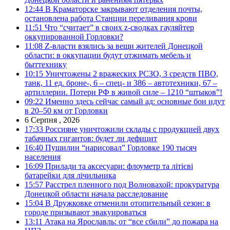
12:44
В Краматорске закрывают отделения почты,
остановлена работа Станции переливания крови
11:51
Что “считает” в своих z-сводках гауляйтер
оккупированной Горловки?
11:08
Z-власти взялись за вещи жителей Донецкой
области: в оккупации будут отжимать мебель и
быттехнику
10:15
Уничтожены 2 вражеских РСЗО, 3 средств ПВО,
танк, 11 ед. броне-, 6 – спец- и 386 – автотехники, 67 –
артиллерии. Потери РФ в живой силе – 1210 “штыков”!
09:22
Именно здесь сейчас самый ад: основные бои идут
в 20–50 км от Горловки
6 Серпня , 2026
17:33
Россияне уничтожили склады с продукцией двух
табачных гигантов: будет ли дефицит
16:40
Пушилин “нарисовал” Горловке 190 тысяч
населения
16:09
Прилади та аксесуари: флоуметр та літієві
батарейки для лічильника
15:57
Расстрел пленного под Волновахой: прокуратура
Донецкой области начала расследование
15:04
В Дружковке отменили отопительный сезон: в
городе призывают эвакуироваться
13:11
Атака на Ярославль: от “все сбили” до пожара на