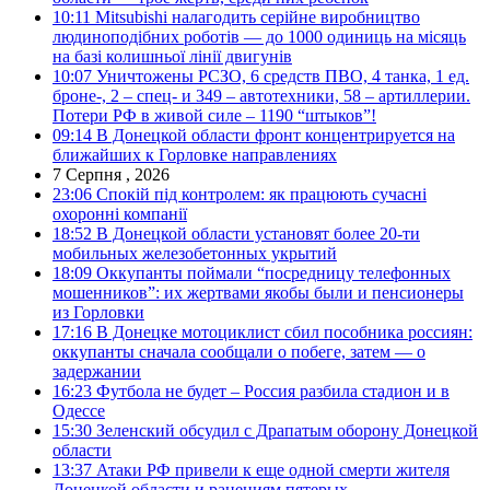
10:11
Mitsubishi налагодить серійне виробництво
людиноподібних роботів — до 1000 одиниць на місяць
на базі колишньої лінії двигунів
10:07
Уничтожены РСЗО, 6 средств ПВО, 4 танка, 1 ед.
броне-, 2 – спец- и 349 – автотехники, 58 – артиллерии.
Потери РФ в живой силе – 1190 “штыков”!
09:14
В Донецкой области фронт концентрируется на
ближайших к Горловке направлениях
7 Серпня , 2026
23:06
Спокій під контролем: як працюють сучасні
охоронні компанії
18:52
В Донецкой области установят более 20-ти
мобильных железобетонных укрытий
18:09
Оккупанты поймали “посредницу телефонных
мошенников”: их жертвами якобы были и пенсионеры
из Горловки
17:16
В Донецке мотоциклист сбил пособника россиян:
оккупанты сначала сообщали о побеге, затем — о
задержании
16:23
Футбола не будет – Россия разбила стадион и в
Одессе
15:30
Зеленский обсудил с Драпатым оборону Донецкой
области
13:37
Атаки РФ привели к еще одной смерти жителя
Донецкой области и ранениям пятерых