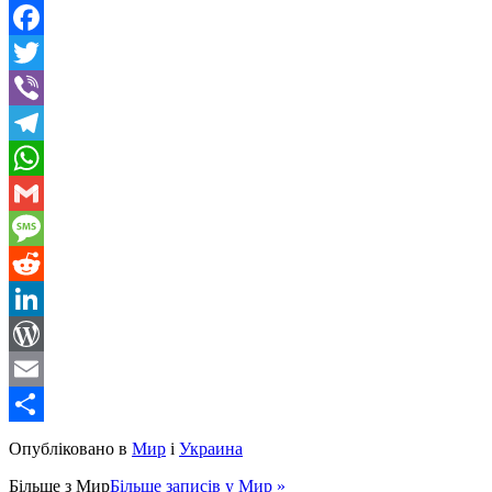
Facebook
Twitter
Viber
Telegram
WhatsApp
Gmail
Message
Reddit
LinkedIn
WordPress
Email
Share
Опубліковано в
Мир
і
Украина
Більше з
Мир
Більше записів у Мир »