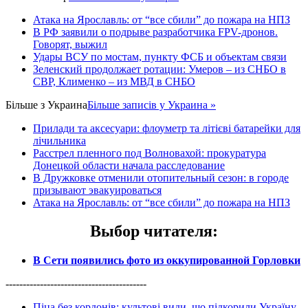
Атака на Ярославль: от “все сбили” до пожара на НПЗ
В РФ заявили о подрыве разработчика FPV-дронов.
Говорят, выжил
Удары ВСУ по мостам, пункту ФСБ и объектам связи
Зеленский продолжает ротации: Умеров – из СНБО в
СВР, Клименко – из МВД в СНБО
Більше з
Украина
Більше записів у Украина »
Прилади та аксесуари: флоуметр та літієві батарейки для
лічильника
Расстрел пленного под Волновахой: прокуратура
Донецкой области начала расследование
В Дружковке отменили отопительный сезон: в городе
призывают эвакуироваться
Атака на Ярославль: от “все сбили” до пожара на НПЗ
Выбор читателя
:
В Сети появились фото из оккупированной Горловки
-----------------------------------------
Піца без кордонів: культові види, що підкорили Україну