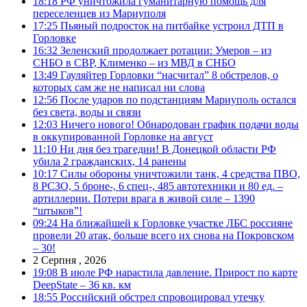
18:18
РФ уничтожила гуманитарную помощь для
переселенцев из Мариуполя
17:25
Пьяный подросток на питбайке устроил ДТП в
Горловке
16:32
Зеленский продолжает ротации: Умеров – из
СНБО в СВР, Клименко – из МВД в СНБО
13:49
Гауляйтер Горловки “насчитал” 8 обстрелов, о
которых сам же не написал ни слова
12:56
После ударов по подстанциям Мариуполь остался
без света, воды и связи
12:03
Ничего нового! Обнародован график подачи воды
в оккупированной Горловке на август
11:10
Ни дня без трагедии! В Донецкой области РФ
убила 2 гражданских, 14 ранены
10:17
Силы обороны уничтожили танк, 4 средства ПВО,
8 РСЗО, 5 броне-, 6 спец-, 485 автотехники и 80 ед. –
артиллерии. Потери врага в живой силе – 1390
“штыков”!
09:24
На ближайшей к Горловке участке ЛБС россияне
провели 20 атак, больше всего их снова на Покровском
– 30!
2 Серпня , 2026
19:08
В июле РФ нарастила давление. Прирост по карте
DeepState – 36 кв. км
18:55
Российский обстрел спровоцировал утечку