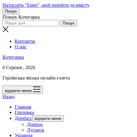
Натисніть "Enter", щоб перейти до вмісту
Пошук
Пошук Кочегарка
Контакты
О нас
Кочегарка
6 Серпня , 2026
Горлівська міська онлайн-газета
відкрити меню
Назад
Главная
Горловка
Донбасс
відкрити меню
Донецк
Луганск
Украина