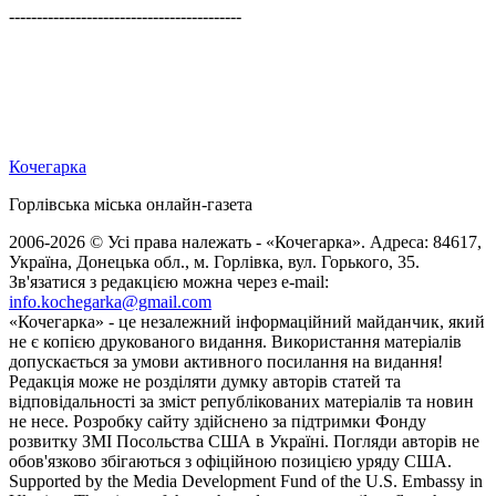
------------------------------------------
Кочегарка
Горлівська міська онлайн-газета
2006-2026 © Усі права належать - «Кочегарка». Адреса: 84617,
Україна, Донецька обл., м. Горлівка, вул. Горького, 35.
Зв'язатися з редакцією можна через e-mail:
info.kochegarka@gmail.com
«Кочегарка» - це незалежний інформаційний майданчик, який
не є копією друкованого видання. Використання матеріалів
допускається за умови активного посилання на видання!
Редакція може не розділяти думку авторів статей та
відповідальності за зміст републікованих матеріалів та новин
не несе. Розробку сайту здійснено за підтримки Фонду
розвитку ЗМІ Посольства США в Україні. Погляди авторів не
обов'язково збігаються з офіційною позицією уряду США.
Supported by the Media Development Fund of the U.S. Embassy in