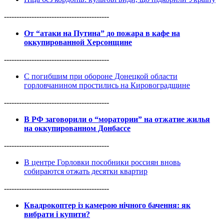
------------------------------------------
От “атаки на Путина” до пожара в кафе на
оккупированной Херсонщине
------------------------------------------
С погибшим при обороне Донецкой области
горловчанином простились на Кировоградщине
------------------------------------------
В РФ заговорили о “моратории” на отжатие жилья
на оккупированном Донбассе
------------------------------------------
В центре Горловки пособники россиян вновь
собираются отжать десятки квартир
------------------------------------------
Квадрокоптер із камерою нічного бачення: як
вибрати і купити?