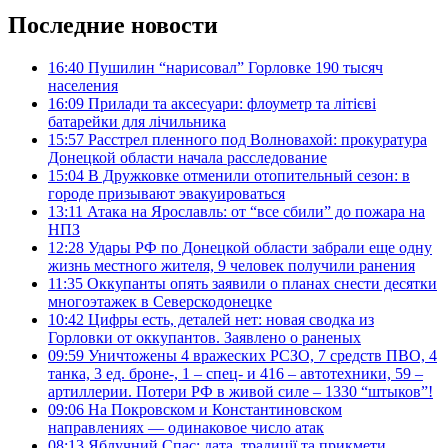
Последние новости
16:40
Пушилин “нарисовал” Горловке 190 тысяч
населения
16:09
Прилади та аксесуари: флоуметр та літієві
батарейки для лічильника
15:57
Расстрел пленного под Волновахой: прокуратура
Донецкой области начала расследование
15:04
В Дружковке отменили отопительный сезон: в
городе призывают эвакуироваться
13:11
Атака на Ярославль: от “все сбили” до пожара на
НПЗ
12:28
Удары РФ по Донецкой области забрали еще одну
жизнь местного жителя, 9 человек получили ранения
11:35
Оккупанты опять заявили о планах снести десятки
многоэтажек в Северскодонецке
10:42
Цифры есть, деталей нет: новая сводка из
Горловки от оккупантов. Заявлено о раненых
09:59
Уничтожены 4 вражеских РСЗО, 7 средств ПВО, 4
танка, 3 ед. броне-, 1 – спец- и 416 – автотехники, 59 –
артиллерии. Потери РФ в живой силе – 1330 “штыков”!
09:06
На Покровском и Константиновском
направлениях — одинаковое число атак
08:13
Яблучний Спас: дата, традиції та прикмети