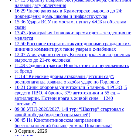
назвали дату облегчения
16:29
Число раненых в Краматорске выросло до 24:
повреждены дома, школы и инфраструктура
15:36
Удары ВСУ по мостам, пункту ФСБ и объектам
связи
13:43
Демография Горловки: время идет – тенденция не
меняется
12:50
Россияне открыто атакуют дронами гражданских,
цинично комментируя такие удары в z-пабликах
12:07
Авиаудар по центру Краматорска: число раненых
выросло до 21-го человека!
11:49
Садовый трактор Honda: стоит ли переплачивать
за бренд
11:14
“Киевские дроны атаковали детский сад”:
роспропаганда заявила о якобы ударе по Горловке
10:21
Силы обороны уничтожили 5 танков, 4 РСЗО, 5
средств ПВО, 4 броне-, 379 автотехники и 55 ед. –
артиллерии. Потери врага в живой силе – 1240
“штыков”!
09:38
УПЛ-2026/2027. 1-й тур: “Шахтер” стартовал с
яркой победы (видеообзоры матчей)
08:45
На Константиновском направлении
боестолкновений больше, чем на Покровском!
3 Серпня , 2026