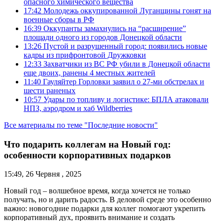
опасного химического вещества
17:42
Молодежь оккупированной Луганщины гонят на
военные сборы в РФ
16:39
Оккупанты замахнулись на “расширение”
площади одного из городов Донецкой области
13:26
Пустой и разрушенный город: появились новые
кадры из прифронтовой Дружковки
12:33
Захватчики из ВС РФ убили в Донецкой области
еще двоих, ранены 4 местных жителей
11:40
Гауляйтер Горловки заявил о 27-ми обстрелах и
шести раненых
10:57
Удары по топливу и логистике: БПЛА атаковали
НПЗ, аэродром и хаб Wildberries
Все материалы по теме "Последние новости"
Что подарить коллегам на Новый год:
особенности корпоративных подарков
15:49, 26 Червня , 2025
Новый год – волшебное время, когда хочется не только
получать, но и дарить радость. В деловой среде это особенно
важно: новогодние подарки для коллег помогают укрепить
корпоративный дух, проявить внимание и создать