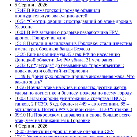
5 Серпня , 2026
17:47
В Краматорской громаде объявили
принудительную эвакуацию детей
16:54
“Смотри, овощи”: пострадавший об атаке дрона в
Херсоне
16:01
В РФ заявили о подрыве разработчика FPV-
дронов. Говорят, выжил
15:18
Пытали и насиловали в Горловке: стали известны
имена трех боевиков банды Безлера
13:25
Еще как минимум 35 атак РФ по населению
Донецкой области: 3-х РФ убила, 31 чел. ранен
12:32
От “детсада” до безымянных “промобъектов”:
новая версия событий из Горловки
11:49
В Донецкую область пришла аномальная жара. Что
важно знать?
10:56
Ночная атака на Киев и область: десятки жертв,
удары по логистике и бизнесу, пожары по всему городу
10:03
Силы обороны уничтожили 2 средства ПВО, 5
танков, 2 РСЗО, 5 ед. броне- и 449 – автотехники, 65 –
артиллерии. Потери РФ в живой силе – 1130 “штыков”!
09:10
На Покровском направлении снова больше всего
атак, чем на ближайшем к Горловке
4 Серпня , 2026
18:05
Зеленский одобрил новые операции СБУ
17:12
Украину накрыла экстремальная жара: синоптики