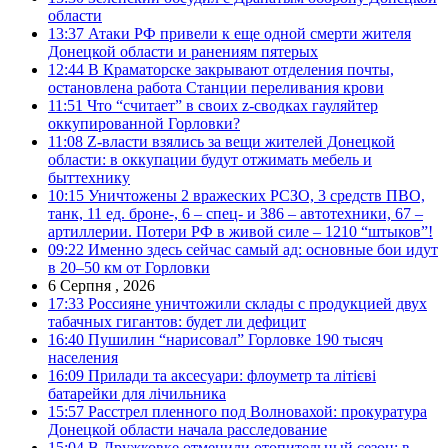
области
13:37
Атаки РФ привели к еще одной смерти жителя
Донецкой области и ранениям пятерых
12:44
В Краматорске закрывают отделения почты,
остановлена работа Станции переливания крови
11:51
Что “считает” в своих z-сводках гауляйтер
оккупированной Горловки?
11:08
Z-власти взялись за вещи жителей Донецкой
области: в оккупации будут отжимать мебель и
быттехнику
10:15
Уничтожены 2 вражеских РСЗО, 3 средств ПВО,
танк, 11 ед. броне-, 6 – спец- и 386 – автотехники, 67 –
артиллерии. Потери РФ в живой силе – 1210 “штыков”!
09:22
Именно здесь сейчас самый ад: основные бои идут
в 20–50 км от Горловки
6 Серпня , 2026
17:33
Россияне уничтожили склады с продукцией двух
табачных гигантов: будет ли дефицит
16:40
Пушилин “нарисовал” Горловке 190 тысяч
населения
16:09
Прилади та аксесуари: флоуметр та літієві
батарейки для лічильника
15:57
Расстрел пленного под Волновахой: прокуратура
Донецкой области начала расследование
15:04
В Дружковке отменили отопительный сезон: в