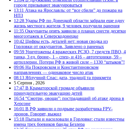
городе призывают эвакуироваться
13:11
Атака на Ярославль: от “все сбили” до пожара на
НПЗ
12:28
Удары РФ по Донецкой области забрали еще одну
жизнь местного жителя, 9 человек получили ранения
11:35
Оккупанты опять заявили о планах снести десятки
многоэтажек в Северскодонецке
10:42
Цифры есть, деталей нет: новая сводка из
Горловки от оккупантов. Заявлено о раненых
09:59
Уничтожены 4 вражеских РСЗО, 7 средств ПВО, 4
танка, 3 ед. броне-, 1 – спец- и 416 – автотехники, 59 –
артиллерии. Потери РФ в живой силе – 1330 “штыков”!
09:06
На Покровском и Константиновском
направлениях — одинаковое число атак
08:13
Яблучний Спас: дата, традиції та прикмети
5 Серпня , 2026
17:47
В Краматорской громаде объявили
принудительную эвакуацию детей
16:54
“Смотри, овощи”: пострадавший об атаке дрона в
Херсоне
16:01
В РФ заявили о подрыве разработчика FPV-
дронов. Говорят, выжил
15:18
Пытали и насиловали в Горловке: стали известны
имена трех боевиков банды Безлера