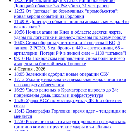
13:25
Еще как минимум 35 атак РФ по населению
Донецкой области: 3-х РФ убила, 31 чел. ранен
12:32
От “детсада” до безымянных “промобъектов”:
новая версия событий из Горловки
11:49
В Донецкую область пришла аномальная жара. Что
важно знать?
10:56
Ночная атака на Киев и область: десятки жертв,
удары по логистике и бизнесу, пожары по всему городу
10:03
Силы обороны уничтожили 2 средства ПВО, 5
танков, 2 РСЗО, 5 ед. броне- и 449 – автотехники, 65 –
артиллерии. Потери РФ в живой силе – 1130 “штыков”!
09:10
На Покровском направлении снова больше всего
атак, чем на ближайшем к Горловке
4 Серпня , 2026
18:05
Зеленский одобрил новые операции СБУ
17:12
Украину накрыла экстремальная жара: синоптики
назвали дату облегчения
16:29
Число раненых в Краматорске выросло до 24:
повреждены дома, школы и инфраструктура
15:36
Удары ВСУ по мостам, пункту ФСБ и объектам
связи
13:43
Демография Горловки: время идет – тенденция не
меняется
12:50
Россияне открыто атакуют дронами гражданских,
цинично комментируя такие удары в z-пабликах