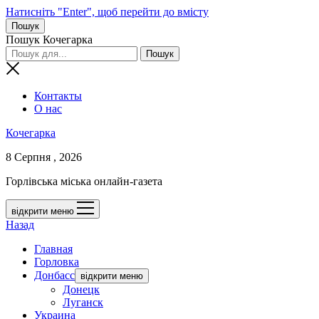
Натисніть "Enter", щоб перейти до вмісту
Пошук
Пошук Кочегарка
Контакты
О нас
Кочегарка
8 Серпня , 2026
Горлівська міська онлайн-газета
відкрити меню
Назад
Главная
Горловка
Донбасс
відкрити меню
Донецк
Луганск
Украина