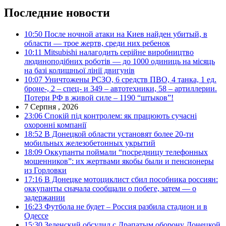
Последние новости
10:50
После ночной атаки на Киев найден убитый, в
области — трое жертв, среди них ребенок
10:11
Mitsubishi налагодить серійне виробництво
людиноподібних роботів — до 1000 одиниць на місяць
на базі колишньої лінії двигунів
10:07
Уничтожены РСЗО, 6 средств ПВО, 4 танка, 1 ед.
броне-, 2 – спец- и 349 – автотехники, 58 – артиллерии.
Потери РФ в живой силе – 1190 “штыков”!
7 Серпня , 2026
23:06
Спокій під контролем: як працюють сучасні
охоронні компанії
18:52
В Донецкой области установят более 20-ти
мобильных железобетонных укрытий
18:09
Оккупанты поймали “посредницу телефонных
мошенников”: их жертвами якобы были и пенсионеры
из Горловки
17:16
В Донецке мотоциклист сбил пособника россиян:
оккупанты сначала сообщали о побеге, затем — о
задержании
16:23
Футбола не будет – Россия разбила стадион и в
Одессе
15:30
Зеленский обсудил с Драпатым оборону Донецкой