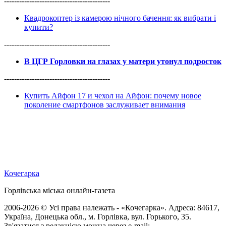
------------------------------------------
Квадрокоптер із камерою нічного бачення: як вибрати і
купити?
------------------------------------------
В ЦГР Горловки на глазах у матери утонул подросток
------------------------------------------
Купить Айфон 17 и чехол на Айфон: почему новое
поколение смартфонов заслуживает внимания
Кочегарка
Горлівська міська онлайн-газета
2006-2026 © Усі права належать - «Кочегарка». Адреса: 84617,
Україна, Донецька обл., м. Горлівка, вул. Горького, 35.
Зв'язатися з редакцією можна через e-mail: