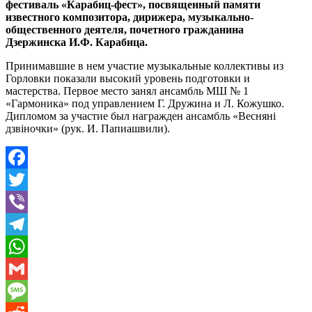
фестиваль «Карабиц-фест», посвященный памяти
известного композитора, дирижера, музыкально-
общественного деятеля, почетного гражданина
Дзержинска И.Ф. Карабица.
Принимавшие в нем участие музыкальные коллективы из
Горловки показали высокий уровень подготовки и
мастерства. Первое место занял ансамбль МШ № 1
«Гармоника» под управлением Г. Дружина и Л. Кожушко.
Дипломом за участие был награжден ансамбль «Весняні
дзвіночки» (рук. И. Папиашвили).
Facebook
Twitter
Viber
Telegram
WhatsApp
Gmail