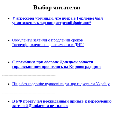
Выбор читателя
:
У агрессора уточнили, что вчера в Горловке был
уничтожен “склад кондитерской фабрики”
-----------------------------------------
Оккупанты заявили о продлении сроков
“переоформления недвижимости в ДНР”
------------------------------------------
С погибшим при обороне Донецкой области
горловчанином простились на Кировоградщине
------------------------------------------
Піца без кордонів: культові види, що підкорили Україну
------------------------------------------
В РФ прозвучал неожиданный призыв к переселению
жителей Донбасса и не только