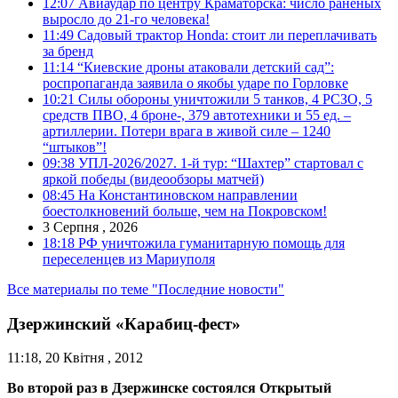
12:07
Авиаудар по центру Краматорска: число раненых
выросло до 21-го человека!
11:49
Садовый трактор Honda: стоит ли переплачивать
за бренд
11:14
“Киевские дроны атаковали детский сад”:
роспропаганда заявила о якобы ударе по Горловке
10:21
Силы обороны уничтожили 5 танков, 4 РСЗО, 5
средств ПВО, 4 броне-, 379 автотехники и 55 ед. –
артиллерии. Потери врага в живой силе – 1240
“штыков”!
09:38
УПЛ-2026/2027. 1-й тур: “Шахтер” стартовал с
яркой победы (видеообзоры матчей)
08:45
На Константиновском направлении
боестолкновений больше, чем на Покровском!
3 Серпня , 2026
18:18
РФ уничтожила гуманитарную помощь для
переселенцев из Мариуполя
Все материалы по теме "Последние новости"
Дзержинский «Карабиц-фест»
11:18, 20 Квітня , 2012
Во второй раз в Дзержинске состоялся Открытый