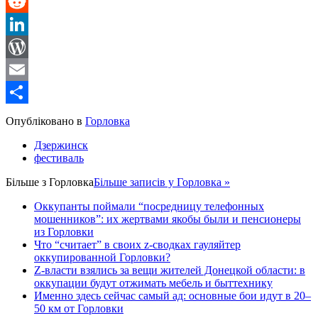
Message
Reddit
LinkedIn
WordPress
Email
Share
Опубліковано в
Горловка
Дзержинск
фестиваль
Більше з
Горловка
Більше записів у Горловка »
Оккупанты поймали “посредницу телефонных
мошенников”: их жертвами якобы были и пенсионеры
из Горловки
Что “считает” в своих z-сводках гауляйтер
оккупированной Горловки?
Z-власти взялись за вещи жителей Донецкой области: в
оккупации будут отжимать мебель и быттехнику
Именно здесь сейчас самый ад: основные бои идут в 20–
50 км от Горловки