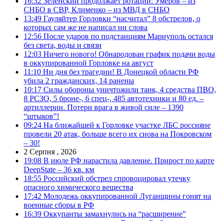
16:32
Зеленский продолжает ротации: Умеров – из
СНБО в СВР, Клименко – из МВД в СНБО
13:49
Гауляйтер Горловки “насчитал” 8 обстрелов, о
которых сам же не написал ни слова
12:56
После ударов по подстанциям Мариуполь остался
без света, воды и связи
12:03
Ничего нового! Обнародован график подачи воды
в оккупированной Горловке на август
11:10
Ни дня без трагедии! В Донецкой области РФ
убила 2 гражданских, 14 ранены
10:17
Силы обороны уничтожили танк, 4 средства ПВО,
8 РСЗО, 5 броне-, 6 спец-, 485 автотехники и 80 ед. –
артиллерии. Потери врага в живой силе – 1390
“штыков”!
09:24
На ближайшей к Горловке участке ЛБС россияне
провели 20 атак, больше всего их снова на Покровском
– 30!
2 Серпня , 2026
19:08
В июле РФ нарастила давление. Прирост по карте
DeepState – 36 кв. км
18:55
Российский обстрел спровоцировал утечку
опасного химического вещества
17:42
Молодежь оккупированной Луганщины гонят на
военные сборы в РФ
16:39
Оккупанты замахнулись на “расширение”