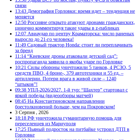
связи
13:43
Демография Горловки: время идет – тенденция не
меняется
12:50
Россияне открыто атакуют дронами гражданских,
цинично комментируя такие удары в z-пабликах
12:07
Авиаудар по центру Краматорска: число раненых
выросло до 21-го человека!
11:49
Садовый трактор Honda: стоит ли переплачивать
за бренд
11:14
“Киевские дроны атаковали детский сад”:
роспропаганда заявила о якобы ударе по Горловке
10:21
Силы обороны уничтожили 5 танков, 4 РСЗО, 5
средств ПВО, 4 броне-, 379 автотехники и 55 ед. –
артиллерии. Потери врага в живой силе – 1240
“штыков”!
09:38
УПЛ-2026/2027. 1-й тур: “Шахтер” стартовал с
яркой победы (видеообзоры матчей)
08:45
На Константиновском направлении
боестолкновений больше, чем на Покровском!
3 Серпня , 2026
18:18
РФ уничтожила гуманитарную помощь для
переселенцев из Мариуполя
17:25
Пьяный подросток на питбайке устроил ДТП в
Горловке