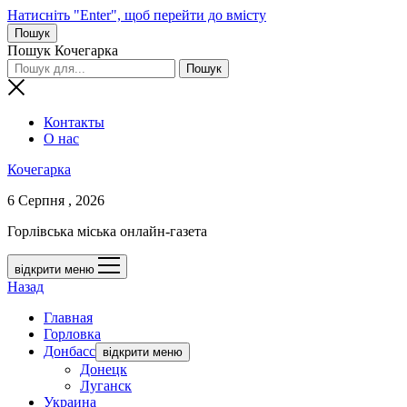
Натисніть "Enter", щоб перейти до вмісту
Пошук
Пошук Кочегарка
Контакты
О нас
Кочегарка
6 Серпня , 2026
Горлівська міська онлайн-газета
відкрити меню
Назад
Главная
Горловка
Донбасс
відкрити меню
Донецк
Луганск
Украина