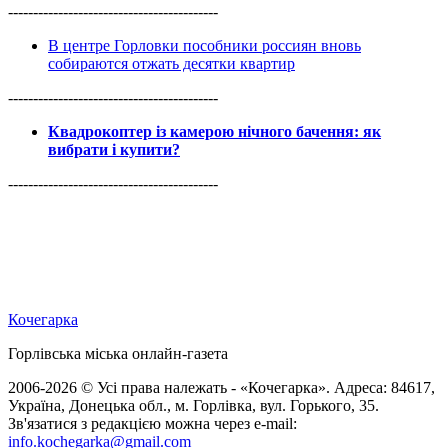
------------------------------------------
В центре Горловки пособники россиян вновь
собираются отжать десятки квартир
------------------------------------------
Квадрокоптер із камерою нічного бачення: як
вибрати і купити?
------------------------------------------
Кочегарка
Горлівська міська онлайн-газета
2006-2026 © Усі права належать - «Кочегарка». Адреса: 84617,
Україна, Донецька обл., м. Горлівка, вул. Горького, 35.
Зв'язатися з редакцією можна через e-mail:
info.kochegarka@gmail.com