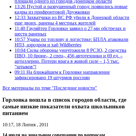
площади одного из городов Донецкой области
13:26
Пустой и разрушенный город: появились новые
кадры из прифронтовой Дружковки
12:33
Захватчики из ВС РФ убили в Донецкой области
еще двоих, ранены 4 местных жителей
11:40
Гауляйтер Горловки заявил о 27-ми обстрелах и
шести раненых
10:57
Удары по топливу и логистике: БПЛА атаковали
НПЗ, аэродром и хаб Wildberries
10:04
Силы обороны уничтожили 8 РСЗО, 2 средства
ПВО, 10 броне-, 2 спец-, 456 автотехники и 69 ед. –
артиллерии. Потери врага в живой силе – 1,5 тыс.
“штыков”!
09:11
На ближайшем к Горловке направление
зафиксировано 19 штурмов россиян
Все материалы по теме "Последние новости"
Горловка вошла в список городов области, где
самые низкие показатели охвата школьников
питанием
10:17, 18 Липня , 2011
14 июля на зональном совещании по вопросам