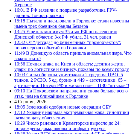
Херсоне
16:01
В РФ заявили о подрыве разработчика FPV-
дронов. Говорят, выжил
15:18
Пытали и насиловали в Горловке: стали известны
имена трех боевиков банды Безлера
13:25
Еще как минимум 35 атак РФ по населению
Донецкой области: 3-х РФ убила, 31 чел. ранен
12:32
От “детсада” до безымянных “промобъектов”:
новая версия событий из Горловки
11:49
В Донецкую область пришла аномальная жара. Что
важно знать?
10:56
Ночная атака на Киев и область: десятки жертв,
удары по логистике и бизнесу, пожары по всему городу
10:03
Силы обороны уничтожили 2 средства ПВО, 5
танков, 2 РСЗО, 5 ед. броне- и 449 – автотехники, 65 –
артиллерии. Потери РФ в живой силе – 1130 “штыков”!
09:10
На Покровском направлении снова больше всего
атак, чем на ближайшем к Горловке
4 Серпня , 2026
18:05
Зеленский одобрил новые операции СБУ
17:12
Украину накрыла экстремальная жара: синоптики
назвали дату облегчения
16:29
Число раненых в Краматорске выросло до 24:
повреждены дома, школы и инфраструктура
15:36
Удары ВСУ по мостам, пункту ФСБ и объектам