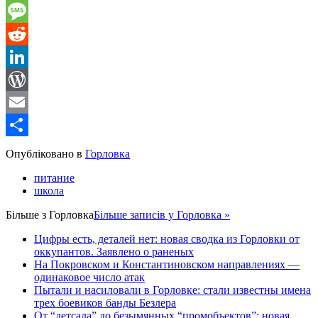
Gmail
Message
Reddit
LinkedIn
WordPress
Email
Share
Опубліковано в
Горловка
питание
школа
Більше з
Горловка
Більше записів у Горловка »
Цифры есть, деталей нет: новая сводка из Горловки от
оккупантов. Заявлено о раненых
На Покровском и Константиновском направлениях —
одинаковое число атак
Пытали и насиловали в Горловке: стали известны имена
трех боевиков банды Безлера
От “детсада” до безымянных “промобъектов”: новая