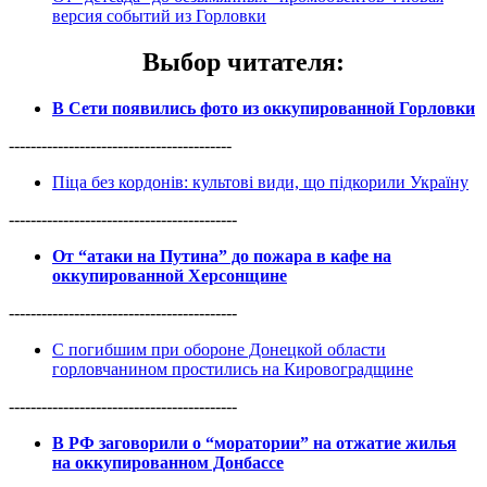
версия событий из Горловки
Выбор читателя
:
В Сети появились фото из оккупированной Горловки
-----------------------------------------
Піца без кордонів: культові види, що підкорили Україну
------------------------------------------
От “атаки на Путина” до пожара в кафе на
оккупированной Херсонщине
------------------------------------------
С погибшим при обороне Донецкой области
горловчанином простились на Кировоградщине
------------------------------------------
В РФ заговорили о “моратории” на отжатие жилья
на оккупированном Донбассе