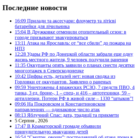
Последние новости
16:09
Прилади та аксесуари: флоуметр та літієві
батарейки для лічильника
15:04
В Дружковке отменили отопительный сезон: в
городе призывают эвакуироваться
13:11
Атака на Ярославль: от “все сбили” до пожара на
НПЗ
12:28
Удары РФ по Донецкой области забрали еще одну
жизнь местного жителя, 9 человек получили ранения
11:35
Оккупанты опять заявили о планах снести десятки
многоэтажек в Северскодонецке
10:42
Цифры есть, деталей нет: новая сводка из
Горловки от оккупантов. Заявлено о раненых
09:59
Уничтожены 4 вражеских РСЗО, 7 средств ПВО, 4
танка, 3 ед. броне-, 1 – спец- и 416 – автотехники, 59 –
артиллерии. Потери РФ в живой силе – 1330 “штыков”!
09:06
На Покровском и Константиновском
направлениях — одинаковое число атак
08:13
Яблучний Спас: дата, традиції та прикмети
5 Серпня , 2026
17:47
В Краматорской громаде объявили
принудительную эвакуацию детей
16:54
“Смотри, овощи”: пострадавший об атаке дрона в