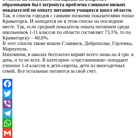
образования был затронута проблема слишком низких
показателей по охвату питанием учащихся школ области.
Так, в список городов с самыми низкими показателями попал
Краматорск. И находится он в этом списке на последнем
месте. Так, если средний показатель охвата питанием среди
школьников 1-11 классов по области составляет 73,1%, то по
Краматорску – 60,6%.
В этот список также вошли Славянск, Доброполье, Горловка,
Мариуполь.
Напомним, в школах бесплатно кормят всего лишь на 4 грн. в
день, и то не всех. В категорию «счастливчиков» попадают
ученики 1-4 классов и дети-сироты, дети из многодетных
семей. Все остальные питаются за свой счет.
Facebook
Twitter
Viber
Telegram
WhatsApp