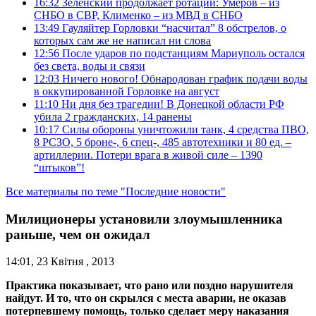
16:32
Зеленский продолжает ротации: Умеров – из
СНБО в СВР, Клименко – из МВД в СНБО
13:49
Гауляйтер Горловки “насчитал” 8 обстрелов, о
которых сам же не написал ни слова
12:56
После ударов по подстанциям Мариуполь остался
без света, воды и связи
12:03
Ничего нового! Обнародован график подачи воды
в оккупированной Горловке на август
11:10
Ни дня без трагедии! В Донецкой области РФ
убила 2 гражданских, 14 ранены
10:17
Силы обороны уничтожили танк, 4 средства ПВО,
8 РСЗО, 5 броне-, 6 спец-, 485 автотехники и 80 ед. –
артиллерии. Потери врага в живой силе – 1390
“штыков”!
Все материалы по теме "Последние новости"
Милиционеры установили злоумышленника
раньше, чем он ожидал
14:01, 23 Квітня , 2013
Практика показывает, что рано или поздно нарушителя
найдут. И то, что он скрылся с места аварии, не оказав
потерпевшему помощь, только сделает меру наказания