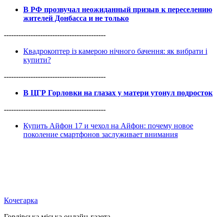
В РФ прозвучал неожиданный призыв к переселению
жителей Донбасса и не только
------------------------------------------
Квадрокоптер із камерою нічного бачення: як вибрати і
купити?
------------------------------------------
В ЦГР Горловки на глазах у матери утонул подросток
------------------------------------------
Купить Айфон 17 и чехол на Айфон: почему новое
поколение смартфонов заслуживает внимания
Кочегарка
Горлівська міська онлайн-газета