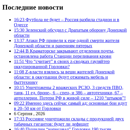
Последние новости
16:23
Футбола не будет – Россия разбила стадион и в
Одессе
15:30
Зеленский обсудил с Драпатым оборону Донецкой
области
13:37
Атаки РФ привели к еще одной смерти жителя
Донецкой области и ранениям пятерых
12:44
В Краматорске закрывают отделения почты,
остановлена работа Станции переливания крови
11:51
Что “считает” в своих z-сводках гауляйтер
оккупированной Горловки?
11:08
Z-власти взялись за вещи жителей Донецкой
области: в оккупации будут отжимать мебель и
быттехнику
10:15
Уничтожены 2 вражеских РСЗО, 3 средств ПВО,
танк, 11 ед. броне-, 6 – спец- и 386 – автотехники, 67 –
артиллерии. Потери РФ в живой силе – 1210 “штыков”!
09:22
Именно здесь сейчас самый ад: основные бои идут
в 20–50 км от Горловки
6 Серпня , 2026
17:33
Россияне уничтожили склады с продукцией двух
табачных гигантов: будет ли дефицит
16:40
Пушилин “нарисовал” Горловке 190 тысяч