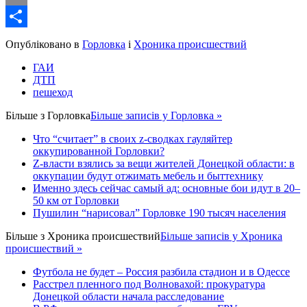
Email
Share
Опубліковано в
Горловка
і
Хроника происшествий
ГАИ
ДТП
пешеход
Більше з
Горловка
Більше записів у Горловка »
Что “считает” в своих z-сводках гауляйтер
оккупированной Горловки?
Z-власти взялись за вещи жителей Донецкой области: в
оккупации будут отжимать мебель и быттехнику
Именно здесь сейчас самый ад: основные бои идут в 20–
50 км от Горловки
Пушилин “нарисовал” Горловке 190 тысяч населения
Більше з
Хроника происшествий
Більше записів у Хроника
происшествий »
Футбола не будет – Россия разбила стадион и в Одессе
Расстрел пленного под Волновахой: прокуратура
Донецкой области начала расследование