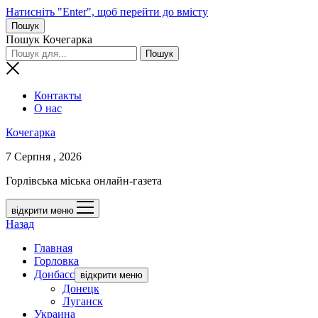
Натисніть "Enter", щоб перейти до вмісту
Пошук
Пошук Кочегарка
Контакты
О нас
Кочегарка
7 Серпня , 2026
Горлівська міська онлайн-газета
відкрити меню
Назад
Главная
Горловка
Донбасс
відкрити меню
Донецк
Луганск
Украина