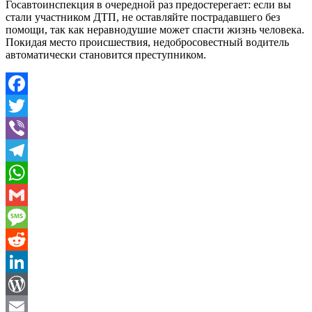
Госавтоинспекция в очередной раз предостерегает: если вы
стали участником ДТП, не оставляйте пострадавшего без
помощи, так как неравнодушие может спасти жизнь человека.
Покидая место происшествия, недобросовестный водитель
автоматически становится преступником.
Facebook
Twitter
Viber
Telegram
WhatsApp
Gmail
Message
Reddit
LinkedIn
WordPress