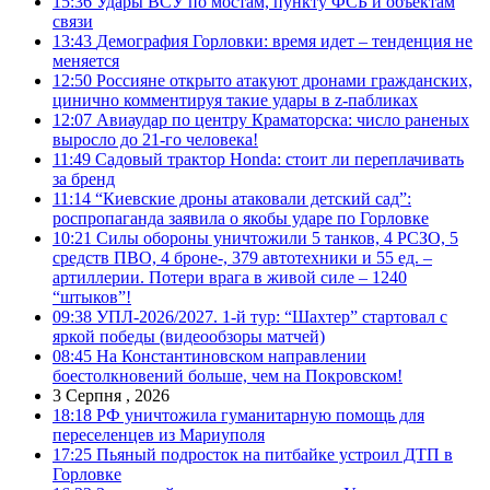
15:36
Удары ВСУ по мостам, пункту ФСБ и объектам
связи
13:43
Демография Горловки: время идет – тенденция не
меняется
12:50
Россияне открыто атакуют дронами гражданских,
цинично комментируя такие удары в z-пабликах
12:07
Авиаудар по центру Краматорска: число раненых
выросло до 21-го человека!
11:49
Садовый трактор Honda: стоит ли переплачивать
за бренд
11:14
“Киевские дроны атаковали детский сад”:
роспропаганда заявила о якобы ударе по Горловке
10:21
Силы обороны уничтожили 5 танков, 4 РСЗО, 5
средств ПВО, 4 броне-, 379 автотехники и 55 ед. –
артиллерии. Потери врага в живой силе – 1240
“штыков”!
09:38
УПЛ-2026/2027. 1-й тур: “Шахтер” стартовал с
яркой победы (видеообзоры матчей)
08:45
На Константиновском направлении
боестолкновений больше, чем на Покровском!
3 Серпня , 2026
18:18
РФ уничтожила гуманитарную помощь для
переселенцев из Мариуполя
17:25
Пьяный подросток на питбайке устроил ДТП в
Горловке