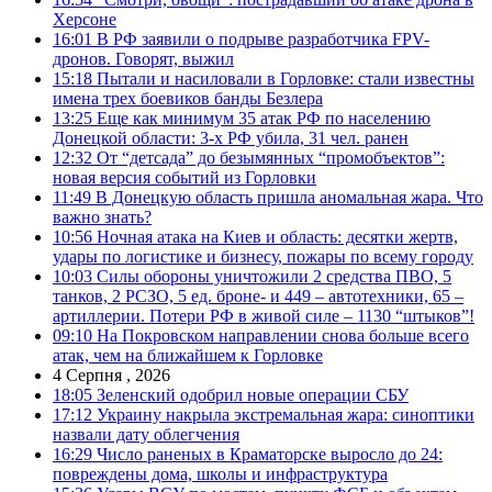
Херсоне
16:01
В РФ заявили о подрыве разработчика FPV-
дронов. Говорят, выжил
15:18
Пытали и насиловали в Горловке: стали известны
имена трех боевиков банды Безлера
13:25
Еще как минимум 35 атак РФ по населению
Донецкой области: 3-х РФ убила, 31 чел. ранен
12:32
От “детсада” до безымянных “промобъектов”:
новая версия событий из Горловки
11:49
В Донецкую область пришла аномальная жара. Что
важно знать?
10:56
Ночная атака на Киев и область: десятки жертв,
удары по логистике и бизнесу, пожары по всему городу
10:03
Силы обороны уничтожили 2 средства ПВО, 5
танков, 2 РСЗО, 5 ед. броне- и 449 – автотехники, 65 –
артиллерии. Потери РФ в живой силе – 1130 “штыков”!
09:10
На Покровском направлении снова больше всего
атак, чем на ближайшем к Горловке
4 Серпня , 2026
18:05
Зеленский одобрил новые операции СБУ
17:12
Украину накрыла экстремальная жара: синоптики
назвали дату облегчения
16:29
Число раненых в Краматорске выросло до 24:
повреждены дома, школы и инфраструктура