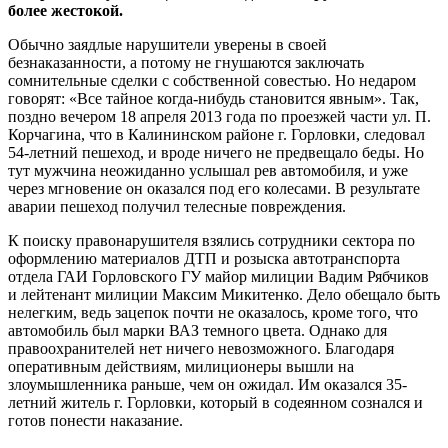
более жестокой.
Обычно заядлые нарушители уверены в своей
безнаказанности, а потому не гнушаются заключать
сомнительные сделки с собственной совестью. Но недаром
говорят: «Все тайное когда-нибудь становится явным». Так,
поздно вечером 18 апреля 2013 года по проезжей части ул. П.
Корчагина, что в Калининском районе г. Горловки, следовал
54-летний пешеход, и вроде ничего не предвещало беды. Но
тут мужчина неожиданно услышал рев автомобиля, и уже
через мгновение он оказался под его колесами. В результате
аварии пешеход получил телесные повреждения.
К поиску правонарушителя взялись сотрудники сектора по
оформлению материалов ДТП и розыска автотранспорта
отдела ГАИ Горловского ГУ майор милиции Вадим Рябчиков
и лейтенант милиции Максим Микитенко. Дело обещало быть
нелегким, ведь зацепок почти не оказалось, кроме того, что
автомобиль был марки ВАЗ темного цвета. Однако для
правоохранителей нет ничего невозможного. Благодаря
оперативным действиям, милиционеры вышли на
злоумышленника раньше, чем он ожидал. Им оказался 35-
летний житель г. Горловки, который в содеянном сознался и
готов понести наказание.