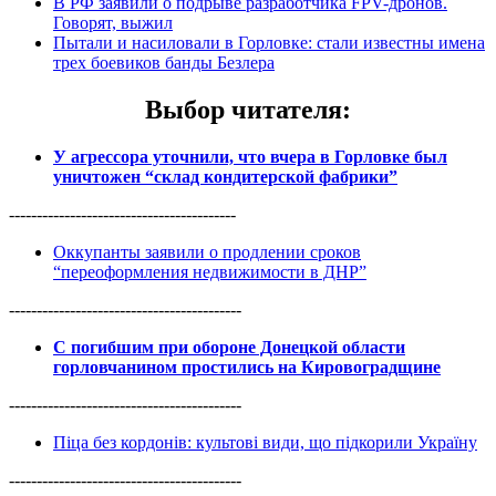
В РФ заявили о подрыве разработчика FPV-дронов.
Говорят, выжил
Пытали и насиловали в Горловке: стали известны имена
трех боевиков банды Безлера
Выбор читателя
:
У агрессора уточнили, что вчера в Горловке был
уничтожен “склад кондитерской фабрики”
-----------------------------------------
Оккупанты заявили о продлении сроков
“переоформления недвижимости в ДНР”
------------------------------------------
С погибшим при обороне Донецкой области
горловчанином простились на Кировоградщине
------------------------------------------
Піца без кордонів: культові види, що підкорили Україну
------------------------------------------