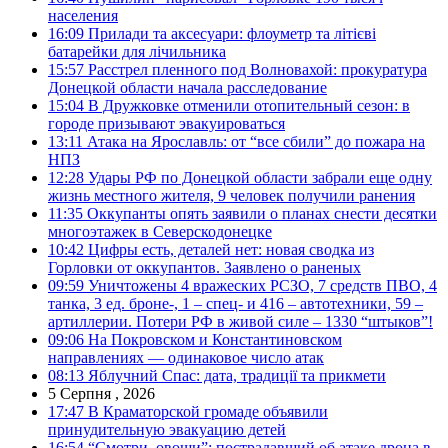
населения
16:09
Прилади та аксесуари: флоуметр та літієві
батарейки для лічильника
15:57
Расстрел пленного под Волновахой: прокуратура
Донецкой области начала расследование
15:04
В Дружковке отменили отопительный сезон: в
городе призывают эвакуироваться
13:11
Атака на Ярославль: от “все сбили” до пожара на
НПЗ
12:28
Удары РФ по Донецкой области забрали еще одну
жизнь местного жителя, 9 человек получили ранения
11:35
Оккупанты опять заявили о планах снести десятки
многоэтажек в Северскодонецке
10:42
Цифры есть, деталей нет: новая сводка из
Горловки от оккупантов. Заявлено о раненых
09:59
Уничтожены 4 вражеских РСЗО, 7 средств ПВО, 4
танка, 3 ед. броне-, 1 – спец- и 416 – автотехники, 59 –
артиллерии. Потери РФ в живой силе – 1330 “штыков”!
09:06
На Покровском и Константиновском
направлениях — одинаковое число атак
08:13
Яблучний Спас: дата, традиції та прикмети
5 Серпня , 2026
17:47
В Краматорской громаде объявили
принудительную эвакуацию детей
16:54
“Смотри, овощи”: пострадавший об атаке дрона в