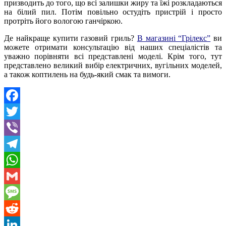
призводить до того, що всі залишки жиру та їжі розкладаються
на білий пил. Потім повільно остудіть пристрій і просто
протріть його вологою ганчіркою.
Де найкраще купити газовий гриль?
В магазині “Грілекс”
ви
можете отримати консультацію від наших спеціалістів та
уважно порівняти всі представлені моделі. Крім того, тут
представлено великий вибір електричних, вугільних моделей,
а також коптилень на будь-який смак та вимоги.
Facebook
Twitter
Viber
Telegram
WhatsApp
Gmail
Message
Reddit