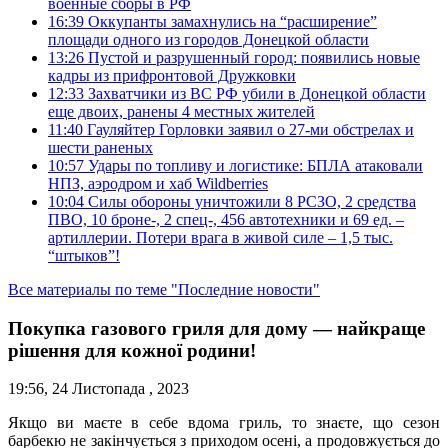
военные сборы в РФ
16:39
Оккупанты замахнулись на “расширение”
площади одного из городов Донецкой области
13:26
Пустой и разрушенный город: появились новые
кадры из прифронтовой Дружковки
12:33
Захватчики из ВС РФ убили в Донецкой области
еще двоих, ранены 4 местных жителей
11:40
Гауляйтер Горловки заявил о 27-ми обстрелах и
шести раненых
10:57
Удары по топливу и логистике: БПЛА атаковали
НПЗ, аэродром и хаб Wildberries
10:04
Силы обороны уничтожили 8 РСЗО, 2 средства
ПВО, 10 броне-, 2 спец-, 456 автотехники и 69 ед. –
артиллерии. Потери врага в живой силе – 1,5 тыс.
“штыков”!
Все материалы по теме "Последние новости"
Покупка газового гриля для дому — найкраще
рішення для кожної родини!
19:56, 24 Листопада , 2023
Якщо ви маєте в себе вдома гриль, то знаєте, що сезон
барбекю не закінчується з приходом осені, а продовжується до