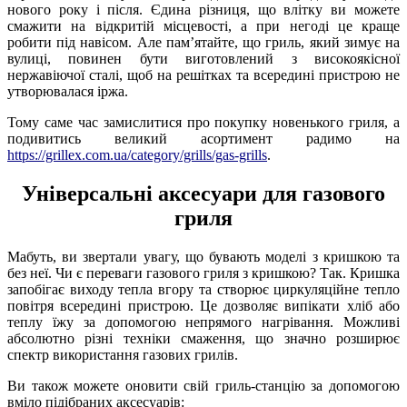
нового року і після. Єдина різниця, що влітку ви можете
смажити на відкритій місцевості, а при негоді це краще
робити під навісом. Але пам’ятайте, що гриль, який зимує на
вулиці, повинен бути виготовлений з високоякісної
нержавіючої сталі, щоб на решітках та всередині пристрою не
утворювалася іржа.
Тому саме час замислитися про покупку новенького гриля, а
подивитись великий асортимент радимо на
https://grillex.com.ua/category/grills/gas-grills
.
Універсальні аксесуари для газового
гриля
Мабуть, ви звертали увагу, що бувають моделі з кришкою та
без неї. Чи є переваги газового гриля з кришкою? Так. Кришка
запобігає виходу тепла вгору та створює циркуляційне тепло
повітря всередині пристрою. Це дозволяє випікати хліб або
теплу їжу за допомогою непрямого нагрівання. Можливі
абсолютно різні техніки смаження, що значно розширює
спектр використання газових грилів.
Ви також можете оновити свій гриль-станцію за допомогою
вміло підібраних аксесуарів: