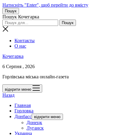
Натисніть "Enter", щоб перейти до вмісту
Пошук
Пошук Кочегарка
Контакты
О нас
Кочегарка
6 Серпня , 2026
Горлівська міська онлайн-газета
відкрити меню
Назад
Главная
Горловка
Донбасс
відкрити меню
Донецк
Луганск
Украина