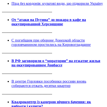
Піца без кордонів: культові види, що підкорили Україну
------------------------------------------
От “атаки на Путина” до пожара в кафе на
оккупированной Херсонщине
------------------------------------------
С погибшим при обороне Донецкой области
горловчанином простились на Кировоградщине
------------------------------------------
В РФ заговорили о “моратории” на отжатие жилья
на оккупированном Донбассе
------------------------------------------
В центре Горловки пособники россиян вновь
собираются отжать десятки квартир
------------------------------------------
Квадрокоптер із камерою нічного бачення: як
вибрати і купити?