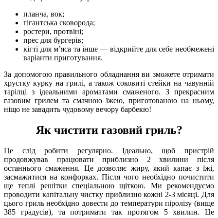
планча, вок;
гігантська сковорода;
ростери, протвіні;
прес для бургерів;
кігті для м’яса та інше — відкрийте для себе необмежені
варіанти приготування.
За допомогою правильного обладнання ви зможете отримати
хрустку курку на грилі, а також соковиті стейки на чавунній
тарілці з ідеальними ароматами смаженого. З прекрасним
газовим грилем та смачною їжею, приготованою на ньому,
ніщо не завадить чудовому вечору барбекю!
Як чистити газовий гриль?
Це слід робити регулярно. Ідеально, щоб пристрій
продовжував працювати приблизно 2 хвилини після
останнього смаження. Це дозволяє жиру, який капає з їжі,
засмажитися на конфорках. Після чого необхідно почистити
ще теплі решітки спеціальною щіткою. Ми рекомендуємо
проводити капітальну чистку приблизно кожні 2-3 місяці. Для
цього гриль необхідно довести до температури піролізу (вище
385 градусів), та потримати так протягом 5 хвилин. Це