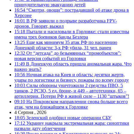
принудительную эвакуацию детей
16:54
“Смотри, овощи”: пострадавший об атаке дрона в
Херсоне
16:01
В РФ заявили о подрыве разработчика FPV-
дронов. Говорят, выжил
15:18
Пытали и насиловали в Горловке: стали известны
имена трех боевиков банды Безлера
13:25
Еще как минимум 35 атак РФ по населению
Донецкой области: 3-х РФ убила, 31 чел. ранен
12:32
От “детсада” до безымянных “промобъектов”:
новая версия событий из Горловки
11:49
В Донецкую область пришла аномальная жара. Что
важно знать?
10:56
Ночная атака на Киев и область: десятки жертв,
удары по логистике и бизнесу, пожары по всему городу
10:03
Силы обороны уничтожили 2 средства ПВО, 5
танков, 2 РСЗО, 5 ед. броне- и 449 – автотехники, 65 –
артиллерии. Потери РФ в живой силе – 1130 “штыков”!
09:10
На Покровском направлении снова больше всего
атак, чем на ближайшем к Горловке
4 Серпня , 2026
18:05
Зеленский одобрил новые операции СБУ
17:12
Украину накрыла экстремальная жара: синоптики
назвали дату облегчения
16:29
Число раненых в Краматорске выросло до 24: