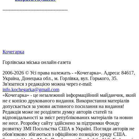
------------------------------------------
Кочегарка
Горлівська міська онлайн-газета
2006-2026 © Усі права належать - «Кочегарка». Адреса: 84617,
Україна, Донецька обл., м. Горлівка, вул. Горького, 35.
Зв'язатися з редакцією можна через e-mail:
info.kochegarka@gmail.com
«Кочегарка» - це незалежний інформаційний майданчик, який
не є копією друкованого видання. Використання матеріалів
допускається за умови активного посилання на видання!
Редакція може не розділяти думку авторів статей та
відповідальності за зміст републікованих матеріалів та новин
не несе. Розробку сайту здійснено за підтримки Фонду
розвитку ЗМІ Посольства США в Україні. Погляди авторів не
обов'язково збігаються з офіційною позицією уряду США.