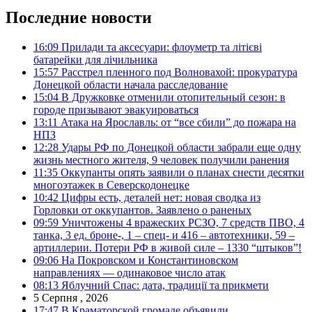
Последние новости
16:09
Прилади та аксесуари: флоуметр та літієві
батарейки для лічильника
15:57
Расстрел пленного под Волновахой: прокуратура
Донецкой области начала расследование
15:04
В Дружковке отменили отопительный сезон: в
городе призывают эвакуироваться
13:11
Атака на Ярославль: от “все сбили” до пожара на
НПЗ
12:28
Удары РФ по Донецкой области забрали еще одну
жизнь местного жителя, 9 человек получили ранения
11:35
Оккупанты опять заявили о планах снести десятки
многоэтажек в Северскодонецке
10:42
Цифры есть, деталей нет: новая сводка из
Горловки от оккупантов. Заявлено о раненых
09:59
Уничтожены 4 вражеских РСЗО, 7 средств ПВО, 4
танка, 3 ед. броне-, 1 – спец- и 416 – автотехники, 59 –
артиллерии. Потери РФ в живой силе – 1330 “штыков”!
09:06
На Покровском и Константиновском
направлениях — одинаковое число атак
08:13
Яблучний Спас: дата, традиції та прикмети
5 Серпня , 2026
17:47
В Краматорской громаде объявили