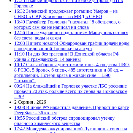
17:25
Пьяный подросток на питбайке устроил ДТП в
Горловке
16:32
Зеленский продолжает ротации: Умеров – из
СНБО в СВР, Клименко – из МВД в СНБО
13:49
Гауляйтер Горловки “насчитал” 8 обстрелов, о
которых сам же не написал ни слова
12:56
После ударов по подстанциям Мариуполь остался
без света, воды и связи
12:03
Ничего нового! Обнародован график подачи воды
в оккупированной Горловке на август
11:10
Ни дня без трагедии! В Донецкой области РФ
убила 2 гражданских, 14 ранены
10:17
Силы обороны уничтожили танк, 4 средства ПВО,
8 РСЗО, 5 броне-, 6 спец-, 485 автотехники и 80 ед. –
артиллерии. Потери врага в живой силе – 1390
“штыков”!
09:24
На ближайшей к Горловке участке ЛБС россияне
провели 20 атак, больше всего их снова на Покровском
– 30!
2 Серпня , 2026
19:08
В июле РФ нарастила давление. Прирост по карте
DeepState – 36 кв. км
18:55
Российский обстрел спровоцировал утечку
опасного химического вещества
17:42
Молодежь оккупированной Луганщины гонят на