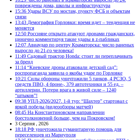
повреждены дома, школы и инфраструктура
15:36
Удары ВСУ по мостам, пункту ФСБ и объектам
связи
13:43
Демография Горловки: время идет – тенденция не
меняется
12:50
Россияне открыто атакуют дронами гражданских,
цинично комментируя такие удары в z-пабликах
12:07
Авиаудар по центру Краматорска: число раненых
выросло до 21-го человека!
11:49
Садовый трактор Honda: стоит ли переплачивать
за бренд
11:14
“Киевские дроны атаковали детский сад”:
роспропаганда заявила о якобы ударе по Горловке
10:21
Силы обороны уничтожили 5 танков, 4 РСЗО, 5
средств ПВО, 4 броне-, 379 автотехники и 55 ед. –
артиллерии. Потери врага в живой силе – 1240
“штыков”!
09:38
УПЛ-2026/2027. 1-й тур: “Шахтер” стартовал с
яркой победы (видеообзоры матчей)
08:45
На Константиновском направлении
боестолкновений больше, чем на Покровском!
3 Серпня , 2026
18:18
РФ уничтожила гуманитарную помощь для
переселенцев из Мариуполя