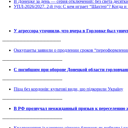
В Донецке за день — серия отключений: без света десятк
УПЛ-2026/2027. 2-й тур: С кем играет “Шахтер”? Когда и 
У агрессора уточнили, что вчера в Горловке был уни
-----------------------------------------
Оккупанты заявили о продлении сроков “переоформлен
------------------------------------------
С погибшим при обороне Донецкой области горловча
------------------------------------------
Піца без кордонів: культові види, що підкорили Україну
------------------------------------------
В РФ прозвучал неожиданный призыв к переселению ж
------------------------------------------
Квадрокоптер із камерою нічного бачення: як вибрати і к