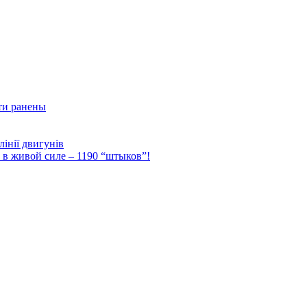
ти ранены
інії двигунів
Ф в живой силе – 1190 “штыков”!