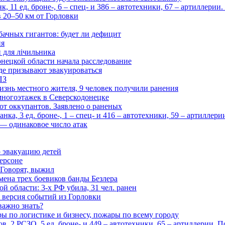
 11 ед. броне-, 6 – спец- и 386 – автотехники, 67 – артиллерии
в 20–50 км от Горловки
бачных гигантов: будет ли дефицит
ия
и для лічильника
нецкой области начала расследование
де призывают эвакуироваться
ПЗ
изнь местного жителя, 9 человек получили ранения
многоэтажек в Северскодонецке
 от оккупантов. Заявлено о раненых
ка, 3 ед. броне-, 1 – спец- и 416 – автотехники, 59 – артиллер
— одинаковое число атак
 эвакуацию детей
ерсоне
 Говорят, выжил
мена трех боевиков банды Безлера
 области: 3-х РФ убила, 31 чел. ранен
 версия событий из Горловки
важно знать?
ары по логистике и бизнесу, пожары по всему городу
, 2 РСЗО, 5 ед. броне- и 449 – автотехники, 65 – артиллерии. 