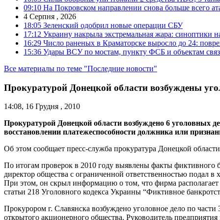
09:10
На Покровском направлении снова больше всего ат
4 Серпня , 2026
18:05
Зеленский одобрил новые операции СБУ
17:12
Украину накрыла экстремальная жара: синоптики н
16:29
Число раненых в Краматорске выросло до 24: повр
15:36
Удары ВСУ по мостам, пункту ФСБ и объектам свя
Все материалы по теме "Последние новости"
Прокуратурой Донецкой области возбуждены уг
14:08, 16 Грудня , 2010
Прокуратурой Донецкой области возбуждено 6 уголовных де
восстановлении платежеспособности должника или признани
Об этом сообщает пресс-служба прокуратура Донецкой области
По итогам проверок в 2010 году выявлены факты фиктивного б
директор общества с ограниченной ответственностью подал в 
При этом, он скрыл информацию о том, что фирма располагае
статьи 218 Уголовного кодекса Украины “Фиктивное банкротст
Прокурором г. Славянска возбуждено уголовное дело по части 
открытого акционерного общества. Руководитель предприятия 