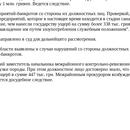
у 1 млн. гривен. Ведется следствие.
риятий-банкротов со стороны их должностных лиц. Проверкой, 
редприятий, которое в настоящее время находится в стадии сан
е, чем нанесли государству ущерб на сумму более 338 тыс. гри
 завладение им путем злоупотребления служебным положением”.
направлено в суд для дальнейшего рассмотрения.
 области выявлены и случаи нарушений со стороны должностных
-банкротов.
ий заместитель начальника межрайонного контрольно-ревизионно
зки породы. При этом должностное лицо достоверно знало, что
щерб в сумме 447 тыс. грн. Межрайонным прокурором возбужден
тся досудебное следствие.