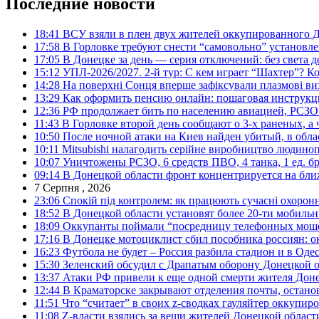
Последние новости
18:41
ВСУ взяли в плен двух жителей оккупированного Д
17:58
В Горловке требуют снести “самовольно” установле
17:05
В Донецке за день — серия отключений: без света д
15:12
УПЛ-2026/2027. 2-й тур: С кем играет “Шахтер”? Ко
14:28
На поверхні Сонця вперше зафіксували плазмові ви
13:29
Как оформить пенсию онлайн: пошаговая инструк
12:36
РФ продолжает бить по населению авиацией, РСЗО 
11:43
В Горловке второй день сообщают о 3-х раненых, а 
10:50
После ночной атаки на Киев найден убитый, в обла
10:11
Mitsubishi налагодить серійне виробництво людинопо
10:07
Уничтожены РСЗО, 6 средств ПВО, 4 танка, 1 ед. бр
09:14
В Донецкой области фронт концентрируется на бл
7 Серпня , 2026
23:06
Спокій під контролем: як працюють сучасні охоронн
18:52
В Донецкой области установят более 20-ти мобил
18:09
Оккупанты поймали “посредницу телефонных моше
17:16
В Донецке мотоциклист сбил пособника россиян: о
16:23
Футбола не будет – Россия разбила стадион и в Оде
15:30
Зеленский обсудил с Драпатым оборону Донецкой 
13:37
Атаки РФ привели к еще одной смерти жителя Доне
12:44
В Краматорске закрывают отделения почты, остано
11:51
Что “считает” в своих z-сводках гауляйтер оккупи
11:08
Z-власти взялись за вещи жителей Донецкой област