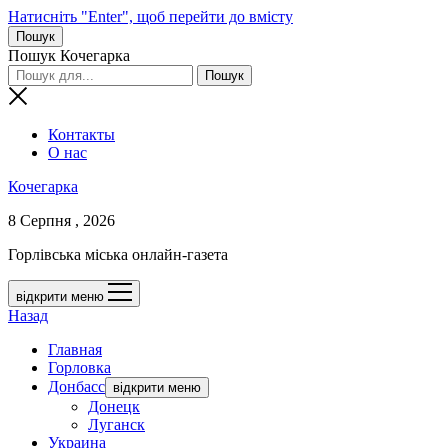
Натисніть "Enter", щоб перейти до вмісту
Пошук
Пошук Кочегарка
Контакты
О нас
Кочегарка
8 Серпня , 2026
Горлівська міська онлайн-газета
відкрити меню
Назад
Главная
Горловка
Донбасс
відкрити меню
Донецк
Луганск
Украина