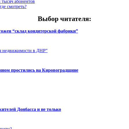
и тысяч абонентов
где смотреть?
Выбор читателя
:
чтожен “склад кондитерской фабрики”
ия недвижимости в ДНР”
нином простились на Кировоградщине
ителей Донбасса и не только
упити?