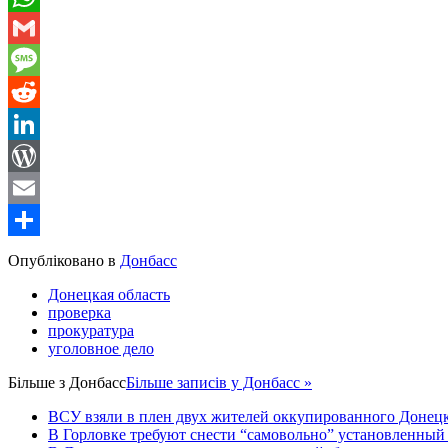
WhatsApp
Gmail
Message
Reddit
LinkedIn
WordPress
Email
Share
Опубліковано в
Донбасс
Донецкая область
проверка
прокуратура
уголовное дело
Більше з
Донбасс
Більше записів у Донбасс »
ВСУ взяли в плен двух жителей оккупированного Донецк
В Горловке требуют снести “самовольно” установленный с