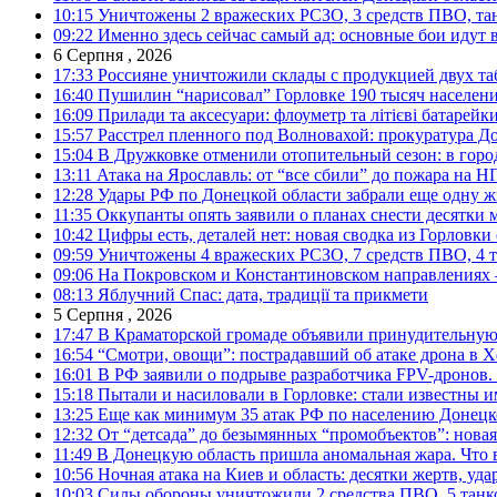
10:15
Уничтожены 2 вражеских РСЗО, 3 средств ПВО, танк,
09:22
Именно здесь сейчас самый ад: основные бои идут 
6 Серпня , 2026
17:33
Россияне уничтожили склады с продукцией двух та
16:40
Пушилин “нарисовал” Горловке 190 тысяч населен
16:09
Прилади та аксесуари: флоуметр та літієві батарейк
15:57
Расстрел пленного под Волновахой: прокуратура До
15:04
В Дружковке отменили отопительный сезон: в горо
13:11
Атака на Ярославль: от “все сбили” до пожара на Н
12:28
Удары РФ по Донецкой области забрали еще одну ж
11:35
Оккупанты опять заявили о планах снести десятки 
10:42
Цифры есть, деталей нет: новая сводка из Горловки
09:59
Уничтожены 4 вражеских РСЗО, 7 средств ПВО, 4 тан
09:06
На Покровском и Константиновском направлениях 
08:13
Яблучний Спас: дата, традиції та прикмети
5 Серпня , 2026
17:47
В Краматорской громаде объявили принудительную
16:54
“Смотри, овощи”: пострадавший об атаке дрона в Х
16:01
В РФ заявили о подрыве разработчика FPV-дронов.
15:18
Пытали и насиловали в Горловке: стали известны и
13:25
Еще как минимум 35 атак РФ по населению Донецкой
12:32
От “детсада” до безымянных “промобъектов”: новая
11:49
В Донецкую область пришла аномальная жара. Что 
10:56
Ночная атака на Киев и область: десятки жертв, уд
10:03
Силы обороны уничтожили 2 средства ПВО, 5 танков