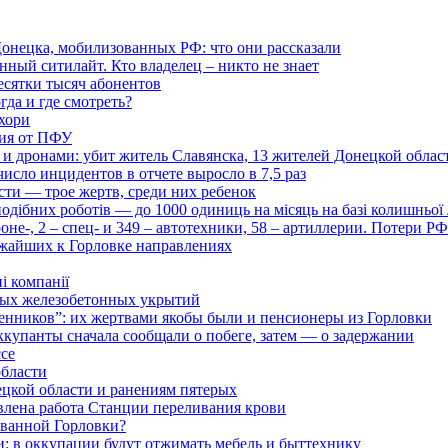
онецка, мобилизованных РФ: что они рассказали
нный ситилайт. Кто владелец – никто не знает
есятки тысяч абонентов
гда и где смотреть?
хори
ция от ПФУ
и дронами: убит житель Славянска, 13 жителей Донецкой облас
число инцидентов в отчете выросло в 7,5 раз
сти — трое жертв, среди них ребенок
дібних роботів — до 1000 одиниць на місяць на базі колишньої л
оне-, 2 – спец- и 349 – автотехники, 58 – артиллерии. Потери Р
ижайших к Горловке направлениях
і компанії
ьных железобетонных укрытий
нников”: их жертвами якобы были и пенсионеры из Горловки
ккупанты сначала сообщали о побеге, затем — о задержании
ссе
области
цкой области и ранениям пятерых
влена работа Станции переливания крови
рованной Горловки?
и: в оккупации будут отжимать мебель и быттехнику