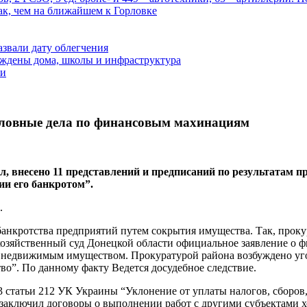
ак, чем на ближайшем к Горловке
азвали дату облегчения
еждены дома, школы и инфраструктура
зи
оловные дела по финансовым махинациям
л, внесено 11 представлений и предписаний по результатам 
и его банкротом”.
.
анкротства предприятий путем сокрытия имущества. Так, проку
хозяйственный суд Донецкой области официальное заявление о 
т недвижимым имуществом. Прокуратурой района возбуждено уго
во”. По данному факту Ведется досудебное следствие.
3 статьи 212 УК Украины “Уклонение от уплаты налогов, сборов
заключил договоры о выполнении работ с другими субъектами хо