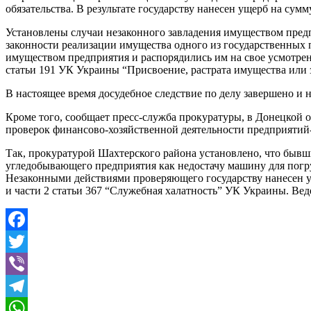
обязательства. В результате государству нанесен ущерб на сумм
Установлены случаи незаконного завладения имуществом предп
законности реализации имущества одного из государственных п
имуществом предприятия и распорядились им на свое усмотрени
статьи 191 УК Украины “Присвоение, растрата имущества или
В настоящее время досудебное следствие по делу завершено и 
Кроме того, сообщает пресс-служба прокуратуры, в Донецкой
проверок финансово-хозяйственной деятельности предприятий
Так, прокуратурой Шахтерского района установлено, что бывш
угледобывающего предприятия как недостачу машину для погру
Незаконными действиями проверяющего государству нанесен у
и части 2 статьи 367 “Служебная халатность” УК Украины. Веде
Facebook
Twitter
Viber
Telegram