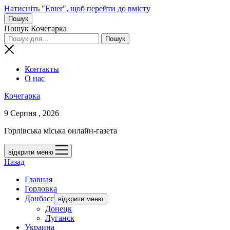
Натисніть "Enter", щоб перейти до вмісту
Пошук
Пошук Кочегарка
Контакты
О нас
Кочегарка
9 Серпня , 2026
Горлівська міська онлайн-газета
відкрити меню
Назад
Главная
Горловка
Донбасс
відкрити меню
Донецк
Луганск
Украина