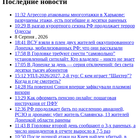
Последние новости
11:32
Агрессор атакованы многоэтажки в Харькове:
разрушены этажи, есть погибшие и десятки раненых
10:29
В разгар курортного сезона РФ продолжает террор
Одессы
8 Серпня , 2026
18:41
ВСУ взяли в плен двух жителей оккупированного
Донецка, мобилизованных РФ: что они рассказали
17:58
В Горловке требуют снести “самовольно”
установленный ситилайт. Кто владелец – никто не знает
17:05
В Донецке за день — серия отключений: без света
десятки тысяч абонентов
15:12
УПЛ-2026/2027. 2-й тур: С кем играет “Шахтер”?
Когда и где смотреть?
14:28
На поверхні Сонця вперше зафіксували плазмові
вихори
13:29
Как оформить пенсию онлайн: пошаговая
инструкция от ПФУ
12:36
РФ продолжает бить по населению авиацией,
РСЗО и дронами: убит житель Славянска, 13 жителей
Донецкой области ранены
11:43
В Горловке второй день сообщают о 3-х раненых, а
число инцидентов в отчете выросло в 7,5 раз
10:50
После ночной атаки на Киев найден убитый, в