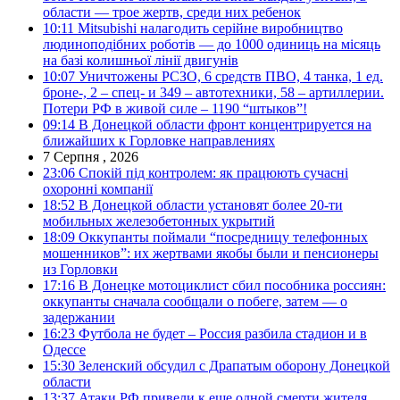
области — трое жертв, среди них ребенок
10:11
Mitsubishi налагодить серійне виробництво
людиноподібних роботів — до 1000 одиниць на місяць
на базі колишньої лінії двигунів
10:07
Уничтожены РСЗО, 6 средств ПВО, 4 танка, 1 ед.
броне-, 2 – спец- и 349 – автотехники, 58 – артиллерии.
Потери РФ в живой силе – 1190 “штыков”!
09:14
В Донецкой области фронт концентрируется на
ближайших к Горловке направлениях
7 Серпня , 2026
23:06
Спокій під контролем: як працюють сучасні
охоронні компанії
18:52
В Донецкой области установят более 20-ти
мобильных железобетонных укрытий
18:09
Оккупанты поймали “посредницу телефонных
мошенников”: их жертвами якобы были и пенсионеры
из Горловки
17:16
В Донецке мотоциклист сбил пособника россиян:
оккупанты сначала сообщали о побеге, затем — о
задержании
16:23
Футбола не будет – Россия разбила стадион и в
Одессе
15:30
Зеленский обсудил с Драпатым оборону Донецкой
области
13:37
Атаки РФ привели к еще одной смерти жителя