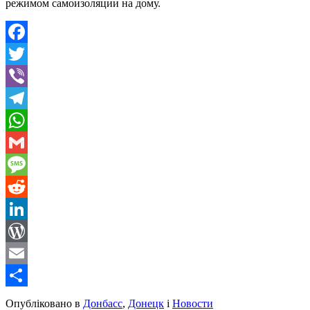
режимом самоизоляции на дому.
Facebook
Twitter
Viber
Telegram
WhatsApp
Gmail
Message
Reddit
LinkedIn
WordPress
Email
Share
Опубліковано в
Донбасс
,
Донецк
і
Новости