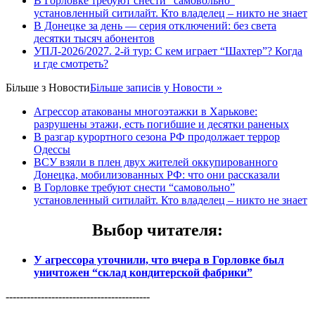
В Горловке требуют снести “самовольно”
установленный ситилайт. Кто владелец – никто не знает
В Донецке за день — серия отключений: без света
десятки тысяч абонентов
УПЛ-2026/2027. 2-й тур: С кем играет “Шахтер”? Когда
и где смотреть?
Більше з
Новости
Більше записів у Новости »
Агрессор атакованы многоэтажки в Харькове:
разрушены этажи, есть погибшие и десятки раненых
В разгар курортного сезона РФ продолжает террор
Одессы
ВСУ взяли в плен двух жителей оккупированного
Донецка, мобилизованных РФ: что они рассказали
В Горловке требуют снести “самовольно”
установленный ситилайт. Кто владелец – никто не знает
Выбор читателя
:
У агрессора уточнили, что вчера в Горловке был
уничтожен “склад кондитерской фабрики”
-----------------------------------------