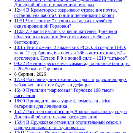
Донецкой области и ранениям пятерых
12:44
В Краматорске закрывают отделения почты,
остановлена работа Станции переливания крови
11:51
Что “считает” в своих z-сводках гауляйтер
оккупированной Горловки?
11:08
Z-власти взялись за вещи жителей Донецкой
области: в оккупации будут отжимать мебель и
быттехнику
10:15
Уничтожены 2 вражеских РСЗО, 3 средств ПВО,
танк, 11 ед. броне-, 6 – спец- и 386 – автотехники, 67 –
артиллерии. Потери РФ в живой силе – 1210 “штыков”!
09:22
Именно здесь сейчас самый ад: основные бои идут
в 20–50 км от Горловки
6 Серпня , 2026
17:33
Россияне уничтожили склады с продукцией двух
табачных гигантов: будет ли дефицит
16:40
Пушилин “нарисовал” Горловке 190 тысяч
населения
16:09
Прилади та аксесуари: флоуметр та літієві
батарейки для лічильника
15:57
Расстрел пленного под Волновахой: прокуратура
Донецкой области начала расследование
15:04
В Дружковке отменили отопительный сезон: в
городе призывают эвакуироваться
13:11
Атака на Ярославль: от “все сбили” до пожара на