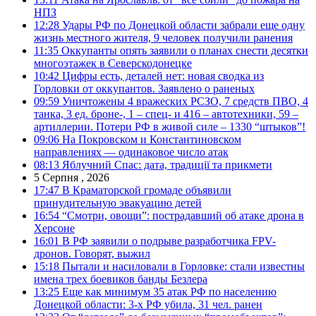
НПЗ
12:28
Удары РФ по Донецкой области забрали еще одну
жизнь местного жителя, 9 человек получили ранения
11:35
Оккупанты опять заявили о планах снести десятки
многоэтажек в Северскодонецке
10:42
Цифры есть, деталей нет: новая сводка из
Горловки от оккупантов. Заявлено о раненых
09:59
Уничтожены 4 вражеских РСЗО, 7 средств ПВО, 4
танка, 3 ед. броне-, 1 – спец- и 416 – автотехники, 59 –
артиллерии. Потери РФ в живой силе – 1330 “штыков”!
09:06
На Покровском и Константиновском
направлениях — одинаковое число атак
08:13
Яблучний Спас: дата, традиції та прикмети
5 Серпня , 2026
17:47
В Краматорской громаде объявили
принудительную эвакуацию детей
16:54
“Смотри, овощи”: пострадавший об атаке дрона в
Херсоне
16:01
В РФ заявили о подрыве разработчика FPV-
дронов. Говорят, выжил
15:18
Пытали и насиловали в Горловке: стали известны
имена трех боевиков банды Безлера
13:25
Еще как минимум 35 атак РФ по населению
Донецкой области: 3-х РФ убила, 31 чел. ранен