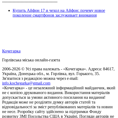
------------------------------------------
Купить Айфон 17 и чехол на Айфон: почему новое
поколение смартфонов заслуживает внимания
Кочегарка
Горлівська міська онлайн-газета
2006-2026 © Усі права належать - «Кочегарка». Адреса: 84617,
Україна, Донецька обл., м. Горлівка, вул. Горького, 35.
Зв'язатися з редакцією можна через e-mail:
info.kochegarka@gmail.com
«Кочегарка» - це незалежний інформаційний майданчик, який
не є копією друкованого видання. Використання матеріалів
допускається за умови активного посилання на видання!
Редакція може не розділяти думку авторів статей та
відповідальності за зміст републікованих матеріалів та новин
не несе. Розробку сайту здійснено за підтримки Фонду
розвитку ЗМІ Посольства США в Україні. Погляди авторів не