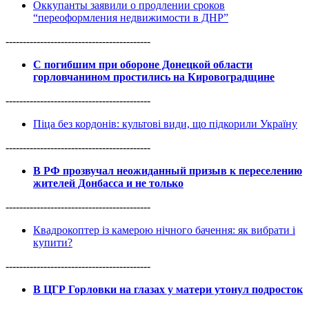
Оккупанты заявили о продлении сроков
“переоформления недвижимости в ДНР”
------------------------------------------
С погибшим при обороне Донецкой области
горловчанином простились на Кировоградщине
------------------------------------------
Піца без кордонів: культові види, що підкорили Україну
------------------------------------------
В РФ прозвучал неожиданный призыв к переселению
жителей Донбасса и не только
------------------------------------------
Квадрокоптер із камерою нічного бачення: як вибрати і
купити?
------------------------------------------
В ЦГР Горловки на глазах у матери утонул подросток