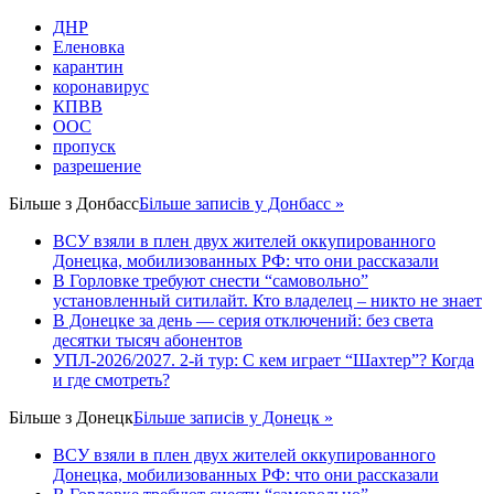
ДНР
Еленовка
карантин
коронавирус
КПВВ
ООС
пропуск
разрешение
Більше з
Донбасс
Більше записів у Донбасс »
ВСУ взяли в плен двух жителей оккупированного
Донецка, мобилизованных РФ: что они рассказали
В Горловке требуют снести “самовольно”
установленный ситилайт. Кто владелец – никто не знает
В Донецке за день — серия отключений: без света
десятки тысяч абонентов
УПЛ-2026/2027. 2-й тур: С кем играет “Шахтер”? Когда
и где смотреть?
Більше з
Донецк
Більше записів у Донецк »
ВСУ взяли в плен двух жителей оккупированного
Донецка, мобилизованных РФ: что они рассказали