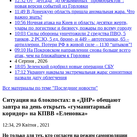
12:32
От “детсада” до безымянных “промобъектов”:
новая версия событий из Горловки
11:49
В Донецкую область пришла аномальная жара. Что
важно знать?
10:56
Ночная атака на Киев и область: десятки жертв,
удары по логистике и бизнесу, пожары по всему городу
10:03
Силы обороны уничтожили 2 средства ПВО, 5
танков, 2 РСЗО, 5 ед. броне- и 449 – автотехники, 65 –
артиллерии. Потери РФ в живой силе – 1130 “штыков”!
09:10
На Покровском направлении снова больше всего
атак, чем на ближайшем к Горловке
4 Серпня , 2026
18:05
Зеленский одобрил новые операции СБУ
17:12
Украину накрыла экстремальная жара: синоптики
назвали дату облегчения
Все материалы по теме "Последние новости"
Ситуация на блокпостах: в «ДНР» обещают
завтра на день открыть «гуманитарный
коридор» на КПВВ «Еленовка»
12:34, 29 Квітня , 2021
Но только для тех, кто согласен на режим самоизоляции