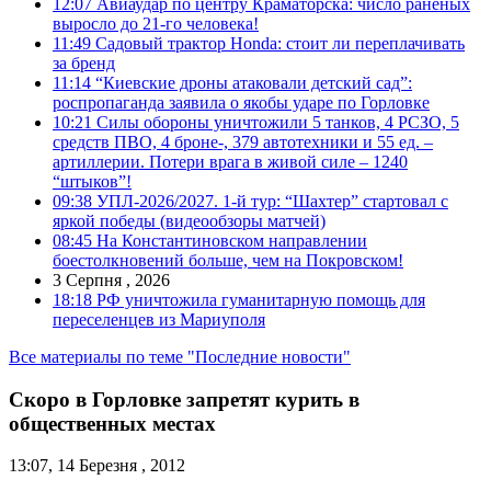
12:07
Авиаудар по центру Краматорска: число раненых
выросло до 21-го человека!
11:49
Садовый трактор Honda: стоит ли переплачивать
за бренд
11:14
“Киевские дроны атаковали детский сад”:
роспропаганда заявила о якобы ударе по Горловке
10:21
Силы обороны уничтожили 5 танков, 4 РСЗО, 5
средств ПВО, 4 броне-, 379 автотехники и 55 ед. –
артиллерии. Потери врага в живой силе – 1240
“штыков”!
09:38
УПЛ-2026/2027. 1-й тур: “Шахтер” стартовал с
яркой победы (видеообзоры матчей)
08:45
На Константиновском направлении
боестолкновений больше, чем на Покровском!
3 Серпня , 2026
18:18
РФ уничтожила гуманитарную помощь для
переселенцев из Мариуполя
Все материалы по теме "Последние новости"
Скоро в Горловке запретят курить в
общественных местах
13:07, 14 Березня , 2012