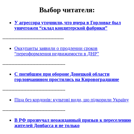
Выбор читателя
:
У агрессора уточнили, что вчера в Горловке был
уничтожен “склад кондитерской фабрики”
-----------------------------------------
Оккупанты заявили о продлении сроков
“переоформления недвижимости в ДНР”
------------------------------------------
С погибшим при обороне Донецкой области
горловчанином простились на Кировоградщине
------------------------------------------
Піца без кордонів: культові види, що підкорили Україну
------------------------------------------
В РФ прозвучал неожиданный призыв к переселению
жителей Донбасса и не только