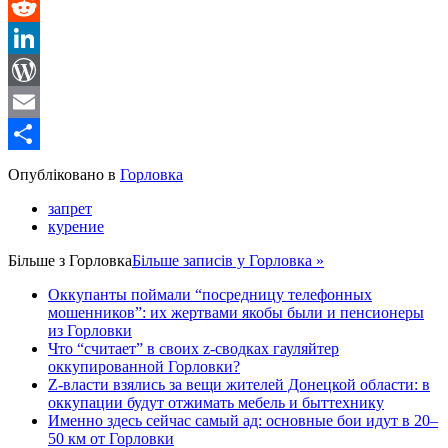
Message
Reddit
LinkedIn
WordPress
Email
Share
Опубліковано в
Горловка
запрет
курение
Більше з
Горловка
Більше записів у Горловка »
Оккупанты поймали “посредницу телефонных
мошенников”: их жертвами якобы были и пенсионеры
из Горловки
Что “считает” в своих z-сводках гауляйтер
оккупированной Горловки?
Z-власти взялись за вещи жителей Донецкой области: в
оккупации будут отжимать мебель и быттехнику
Именно здесь сейчас самый ад: основные бои идут в 20–
50 км от Горловки