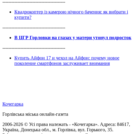
------------------------------------------
Квадрокоптер із камерою нічного бачення: як вибрати і
купити?
------------------------------------------
В ЦГР Горловки на глазах у матери утонул подросток
------------------------------------------
Купить Айфон 17 и чехол на Айфон: почему новое
поколение смартфонов заслуживает внимания
Кочегарка
Горлівська міська онлайн-газета
2006-2026 © Усі права належать - «Кочегарка». Адреса: 84617,
Україна, Донецька обл., м. Горлівка, вул. Горького, 35.