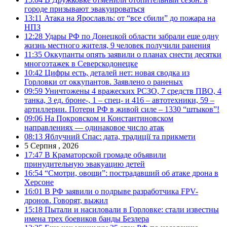
городе призывают эвакуироваться
13:11
Атака на Ярославль: от “все сбили” до пожара на
НПЗ
12:28
Удары РФ по Донецкой области забрали еще одну
жизнь местного жителя, 9 человек получили ранения
11:35
Оккупанты опять заявили о планах снести десятки
многоэтажек в Северскодонецке
10:42
Цифры есть, деталей нет: новая сводка из
Горловки от оккупантов. Заявлено о раненых
09:59
Уничтожены 4 вражеских РСЗО, 7 средств ПВО, 4
танка, 3 ед. броне-, 1 – спец- и 416 – автотехники, 59 –
артиллерии. Потери РФ в живой силе – 1330 “штыков”!
09:06
На Покровском и Константиновском
направлениях — одинаковое число атак
08:13
Яблучний Спас: дата, традиції та прикмети
5 Серпня , 2026
17:47
В Краматорской громаде объявили
принудительную эвакуацию детей
16:54
“Смотри, овощи”: пострадавший об атаке дрона в
Херсоне
16:01
В РФ заявили о подрыве разработчика FPV-
дронов. Говорят, выжил
15:18
Пытали и насиловали в Горловке: стали известны
имена трех боевиков банды Безлера