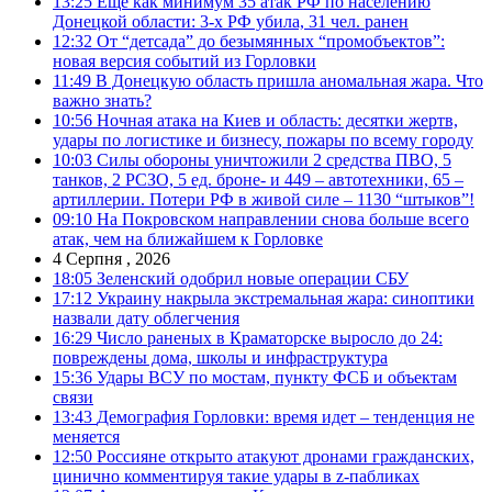
13:25
Еще как минимум 35 атак РФ по населению
Донецкой области: 3-х РФ убила, 31 чел. ранен
12:32
От “детсада” до безымянных “промобъектов”:
новая версия событий из Горловки
11:49
В Донецкую область пришла аномальная жара. Что
важно знать?
10:56
Ночная атака на Киев и область: десятки жертв,
удары по логистике и бизнесу, пожары по всему городу
10:03
Силы обороны уничтожили 2 средства ПВО, 5
танков, 2 РСЗО, 5 ед. броне- и 449 – автотехники, 65 –
артиллерии. Потери РФ в живой силе – 1130 “штыков”!
09:10
На Покровском направлении снова больше всего
атак, чем на ближайшем к Горловке
4 Серпня , 2026
18:05
Зеленский одобрил новые операции СБУ
17:12
Украину накрыла экстремальная жара: синоптики
назвали дату облегчения
16:29
Число раненых в Краматорске выросло до 24:
повреждены дома, школы и инфраструктура
15:36
Удары ВСУ по мостам, пункту ФСБ и объектам
связи
13:43
Демография Горловки: время идет – тенденция не
меняется
12:50
Россияне открыто атакуют дронами гражданских,
цинично комментируя такие удары в z-пабликах