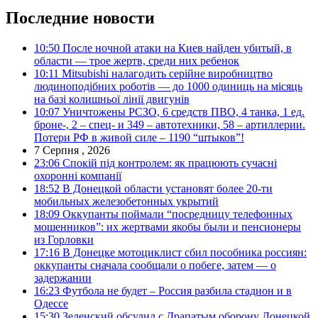
Последние новости
10:50
После ночной атаки на Киев найден убитый, в
области — трое жертв, среди них ребенок
10:11
Mitsubishi налагодить серійне виробництво
людиноподібних роботів — до 1000 одиниць на місяць
на базі колишньої лінії двигунів
10:07
Уничтожены РСЗО, 6 средств ПВО, 4 танка, 1 ед.
броне-, 2 – спец- и 349 – автотехники, 58 – артиллерии.
Потери РФ в живой силе – 1190 “штыков”!
7 Серпня , 2026
23:06
Спокій під контролем: як працюють сучасні
охоронні компанії
18:52
В Донецкой области установят более 20-ти
мобильных железобетонных укрытий
18:09
Оккупанты поймали “посредницу телефонных
мошенников”: их жертвами якобы были и пенсионеры
из Горловки
17:16
В Донецке мотоциклист сбил пособника россиян:
оккупанты сначала сообщали о побеге, затем — о
задержании
16:23
Футбола не будет – Россия разбила стадион и в
Одессе
15:30
Зеленский обсудил с Драпатым оборону Донецкой