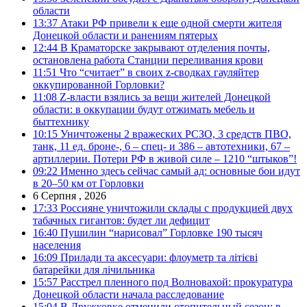
области
13:37
Атаки РФ привели к еще одной смерти жителя
Донецкой области и ранениям пятерых
12:44
В Краматорске закрывают отделения почты,
остановлена работа Станции переливания крови
11:51
Что “считает” в своих z-сводках гауляйтер
оккупированной Горловки?
11:08
Z-власти взялись за вещи жителей Донецкой
области: в оккупации будут отжимать мебель и
быттехнику
10:15
Уничтожены 2 вражеских РСЗО, 3 средств ПВО,
танк, 11 ед. броне-, 6 – спец- и 386 – автотехники, 67 –
артиллерии. Потери РФ в живой силе – 1210 “штыков”!
09:22
Именно здесь сейчас самый ад: основные бои идут
в 20–50 км от Горловки
6 Серпня , 2026
17:33
Россияне уничтожили склады с продукцией двух
табачных гигантов: будет ли дефицит
16:40
Пушилин “нарисовал” Горловке 190 тысяч
населения
16:09
Прилади та аксесуари: флоуметр та літієві
батарейки для лічильника
15:57
Расстрел пленного под Волновахой: прокуратура
Донецкой области начала расследование
15:04
В Дружковке отменили отопительный сезон: в