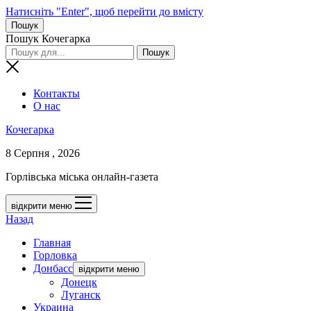
Натисніть "Enter", щоб перейти до вмісту
Пошук
Пошук Кочегарка
Контакты
О нас
Кочегарка
8 Серпня , 2026
Горлівська міська онлайн-газета
відкрити меню
Назад
Главная
Горловка
Донбасс
відкрити меню
Донецк
Луганск
Украина