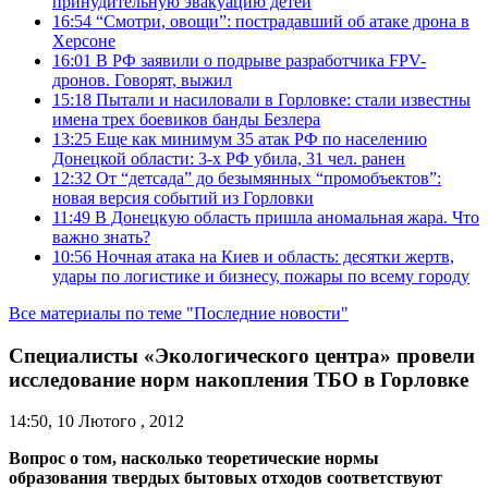
принудительную эвакуацию детей
16:54
“Смотри, овощи”: пострадавший об атаке дрона в
Херсоне
16:01
В РФ заявили о подрыве разработчика FPV-
дронов. Говорят, выжил
15:18
Пытали и насиловали в Горловке: стали известны
имена трех боевиков банды Безлера
13:25
Еще как минимум 35 атак РФ по населению
Донецкой области: 3-х РФ убила, 31 чел. ранен
12:32
От “детсада” до безымянных “промобъектов”:
новая версия событий из Горловки
11:49
В Донецкую область пришла аномальная жара. Что
важно знать?
10:56
Ночная атака на Киев и область: десятки жертв,
удары по логистике и бизнесу, пожары по всему городу
Все материалы по теме "Последние новости"
Специалисты «Экологического центра» провели
исследование норм накопления ТБО в Горловке
14:50, 10 Лютого , 2012
Вопрос о том, насколько теоретические нормы
образования твердых бытовых отходов соответствуют