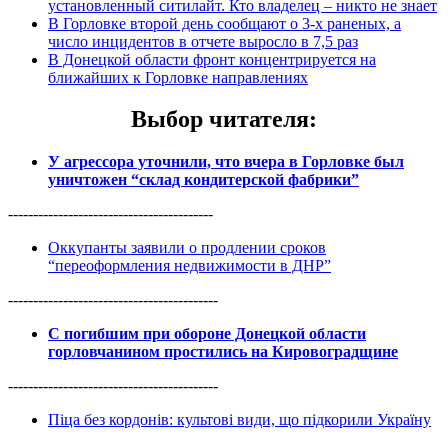
установленный ситилайт. Кто владелец – никто не знает
В Горловке второй день сообщают о 3-х раненых, а
число инцидентов в отчете выросло в 7,5 раз
В Донецкой области фронт концентрируется на
ближайших к Горловке направлениях
Выбор читателя
:
У агрессора уточнили, что вчера в Горловке был
уничтожен “склад кондитерской фабрики”
-----------------------------------------
Оккупанты заявили о продлении сроков
“переоформления недвижимости в ДНР”
------------------------------------------
С погибшим при обороне Донецкой области
горловчанином простились на Кировоградщине
------------------------------------------
Піца без кордонів: культові види, що підкорили Україну