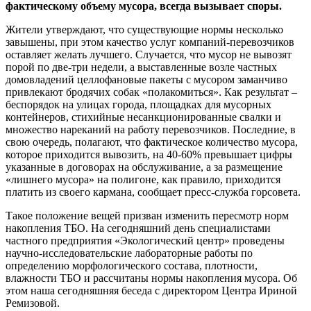
фактическому объему мусора, всегда вызывает споры.
Жители утверждают, что существующие нормы несколько
завышены, при этом качество услуг компаний-перевозчиков
оставляет желать лучшего. Случается, что мусор не вывозят
порой по две-три недели, а выставленные возле частных
домовладений целлофановые пакеты с мусором заманчиво
привлекают бродячих собак «полакомиться». Как результат –
беспорядок на улицах города, площадках для мусорных
контейнеров, стихийные несанкционированные свалки и
множество нареканий на работу перевозчиков. Последние, в
свою очередь, полагают, что фактическое количество мусора,
которое приходится вывозить, на 40-60% превышает цифры
указанные в договорах на обслуживание, а за размещение
«лишнего мусора» на полигоне, как правило, приходится
платить из своего кармана, сообщает пресс-служба горсовета.
Такое положение вещей призван изменить пересмотр норм
накопления ТБО. На сегодняшний день специалистами
частного предприятия «Экологический центр» проведены
научно-исследовательские лабораторные работы по
определению морфологического состава, плотности,
влажности ТБО и рассчитаны нормы накопления мусора. Об
этом наша сегодняшняя беседа с директором Центра Ириной
Ремизовой.