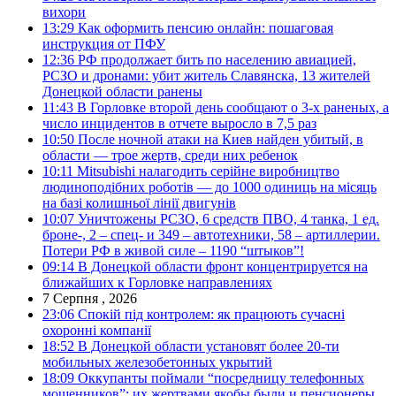
вихори
13:29
Как оформить пенсию онлайн: пошаговая
инструкция от ПФУ
12:36
РФ продолжает бить по населению авиацией,
РСЗО и дронами: убит житель Славянска, 13 жителей
Донецкой области ранены
11:43
В Горловке второй день сообщают о 3-х раненых, а
число инцидентов в отчете выросло в 7,5 раз
10:50
После ночной атаки на Киев найден убитый, в
области — трое жертв, среди них ребенок
10:11
Mitsubishi налагодить серійне виробництво
людиноподібних роботів — до 1000 одиниць на місяць
на базі колишньої лінії двигунів
10:07
Уничтожены РСЗО, 6 средств ПВО, 4 танка, 1 ед.
броне-, 2 – спец- и 349 – автотехники, 58 – артиллерии.
Потери РФ в живой силе – 1190 “штыков”!
09:14
В Донецкой области фронт концентрируется на
ближайших к Горловке направлениях
7 Серпня , 2026
23:06
Спокій під контролем: як працюють сучасні
охоронні компанії
18:52
В Донецкой области установят более 20-ти
мобильных железобетонных укрытий
18:09
Оккупанты поймали “посредницу телефонных
мошенников”: их жертвами якобы были и пенсионеры