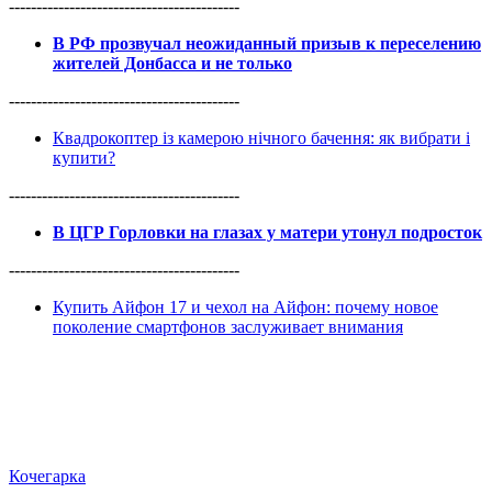
------------------------------------------
В РФ прозвучал неожиданный призыв к переселению
жителей Донбасса и не только
------------------------------------------
Квадрокоптер із камерою нічного бачення: як вибрати і
купити?
------------------------------------------
В ЦГР Горловки на глазах у матери утонул подросток
------------------------------------------
Купить Айфон 17 и чехол на Айфон: почему новое
поколение смартфонов заслуживает внимания
Кочегарка