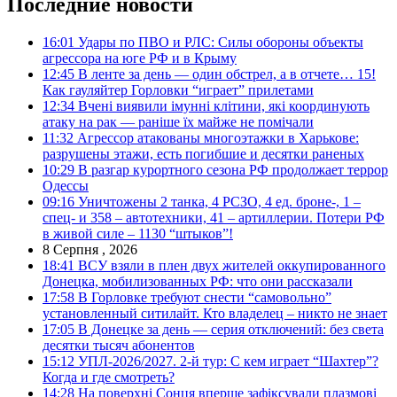
Последние новости
16:01
Удары по ПВО и РЛС: Силы обороны объекты
агрессора на юге РФ и в Крыму
12:45
В ленте за день — один обстрел, а в отчете… 15!
Как гауляйтер Горловки “играет” прилетами
12:34
Вчені виявили імунні клітини, які координують
атаку на рак — раніше їх майже не помічали
11:32
Агрессор атакованы многоэтажки в Харькове:
разрушены этажи, есть погибшие и десятки раненых
10:29
В разгар курортного сезона РФ продолжает террор
Одессы
09:16
Уничтожены 2 танка, 4 РСЗО, 4 ед. броне-, 1 –
спец- и 358 – автотехники, 41 – артиллерии. Потери РФ
в живой силе – 1130 “штыков”!
8 Серпня , 2026
18:41
ВСУ взяли в плен двух жителей оккупированного
Донецка, мобилизованных РФ: что они рассказали
17:58
В Горловке требуют снести “самовольно”
установленный ситилайт. Кто владелец – никто не знает
17:05
В Донецке за день — серия отключений: без света
десятки тысяч абонентов
15:12
УПЛ-2026/2027. 2-й тур: С кем играет “Шахтер”?
Когда и где смотреть?
14:28
На поверхні Сонця вперше зафіксували плазмові