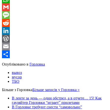
WhatsApp
Gmail
Message
Reddit
LinkedIn
WordPress
Email
Share
Опубліковано в
Горловка
вывоз
мусор
ТБО
Більше з
Горловка
Більше записів у Горловка »
В ленте за день — один обстрел, а в отчете… 15! Как
гауляйтер Горловки “играет” прилетами
В Горловке требуют снести “самовольно”