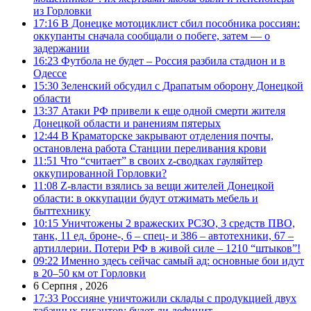
из Горловки
17:16
В Донецке мотоциклист сбил пособника россиян:
оккупанты сначала сообщали о побеге, затем — о
задержании
16:23
Футбола не будет – Россия разбила стадион и в
Одессе
15:30
Зеленский обсудил с Драпатым оборону Донецкой
области
13:37
Атаки РФ привели к еще одной смерти жителя
Донецкой области и ранениям пятерых
12:44
В Краматорске закрывают отделения почты,
остановлена работа Станции переливания крови
11:51
Что “считает” в своих z-сводках гауляйтер
оккупированной Горловки?
11:08
Z-власти взялись за вещи жителей Донецкой
области: в оккупации будут отжимать мебель и
быттехнику
10:15
Уничтожены 2 вражеских РСЗО, 3 средств ПВО,
танк, 11 ед. броне-, 6 – спец- и 386 – автотехники, 67 –
артиллерии. Потери РФ в живой силе – 1210 “штыков”!
09:22
Именно здесь сейчас самый ад: основные бои идут
в 20–50 км от Горловки
6 Серпня , 2026
17:33
Россияне уничтожили склады с продукцией двух
табачных гигантов: будет ли дефицит