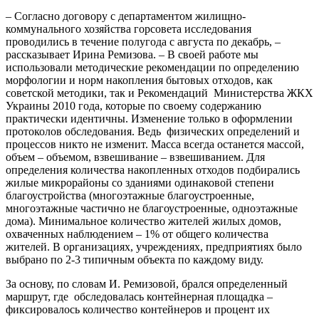
– Согласно договору с департаментом жилищно-
коммунального хозяйства горсовета исследования
проводились в течение полугода с августа по декабрь, –
рассказывает Ирина Ремизова. – В своей работе мы
использовали методические рекомендации по определению
морфологии и норм накопления бытовых отходов, как
советской методики, так и Рекомендаций Министерства ЖКХ
Украины 2010 года, которые по своему содержанию
практически идентичны. Изменение только в оформлении
протоколов обследования. Ведь физических определений и
процессов никто не изменит. Масса всегда останется массой,
объем – объемом, взвешивание – взвешиванием. Для
определения количества накопленных отходов подбирались
жилые микрорайоны со зданиями одинаковой степени
благоустройства (многоэтажные благоустроенные,
многоэтажные частично не благоустроенные, одноэтажные
дома). Минимальное количество жителей жилых домов,
охваченных наблюдением – 1% от общего количества
жителей. В организациях, учреждениях, предприятиях было
выбрано по 2-3 типичным объекта по каждому виду.
За основу, по словам И. Ремизовой, брался определенный
маршрут, где обследовалась контейнерная площадка –
фиксировалось количество контейнеров и процент их