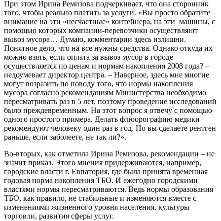
При этом Ирина Ремизова подчеркивает, что она сторонник
того, чтобы реально платить за услуги. «Вы просто обратите
внимание на эти «несчастные» контейнера, на эти машины, с
помощью которых компании-перевозчики осуществляют
вывоз мусора… Думаю, комментарии здесь излишни.
Понятное дело, что на все нужны средства. Однако откуда их
можно взять, если оплата за вывоз мусор в городе
осуществляется по ценам и нормам накопления 2008 года? –
недоумевает директор центра. – Наверное, здесь мне многие
могут возразить по поводу того, что нормы накопления
мусора согласно рекомендациям Министерства необходимо
пересматривать раз в 5 лет, поэтому проведение исследований
было преждевременным. На этот вопрос я отвечу с помощью
одного простого примера. Делать флюорографию медики
рекомендуют человеку один раз в год. Но вы сделаете рентген
раньше, если заболеете, не так ли?».
Во-вторых, как отметила Ирина Ремизова, рекомендации – не
значит приказ. Этого мнения придерживаются, например,
городские власти г. Евпатория, где была принята временная
годовая норма накопления ТБО. И ежегодно городскими
властями нормы пересматриваются. Ведь нормы образования
ТБО, как правило, не стабильные и изменяются вместе с
изменениями жизненного уровня населения, культуры
торговли, развития сферы услуг.