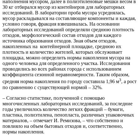
наполнения мусором, далее в полиэтиленовые мешки весом в
30 кг отбирался мусор из контейнеров для лабораторных
исследований. В лаборатории проба мусора усреднялась,
мусор раскладывался на составляющие компоненты и каждая,
условно говоря, фракция взвешивалась. На основании
лабораторных исследований определяли среднюю плотность
отходов, морфологический состав отходов для каждого
источника образования отходов. Зная объем отходов,
накопленных на контейнерной площадке, среднюю их
плотность и количество жителей, которых обслуживает
площадка, можно определить нормы накопления мусора на
одного человека для определенного участка. Исследования
проводились во всех районах города с использованием
коэффициента сезонной неравномерности. Таким образом,
3
средняя норма накопления по городу составила 1,96 м
, а рост
по сравнению с существующей нормой – 32%.
– Согласно статистике, полученной с помощью
многочисленных лабораторных исследований, за последние
годы увеличилось количество легких фракций – бумаги,
пластика, полиэтилена, пенопласта, различных упаковочных
материалов, – отмечает И. Ремизова, – что собственно и
повлияло на объем бытовых отходов и, соответственно,
нормы накопления.