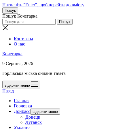
Натисніть "Enter", щоб перейти до вмісту
Пошук
Пошук Кочегарка
Контакты
О нас
Кочегарка
9 Серпня , 2026
Горлівська міська онлайн-газета
відкрити меню
Назад
Главная
Горловка
Донбасс
відкрити меню
Донецк
Луганск
Украина