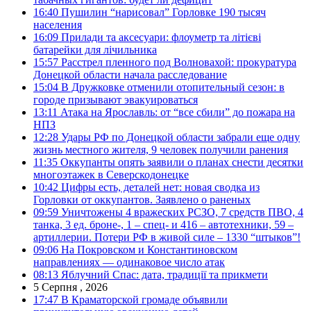
16:40
Пушилин “нарисовал” Горловке 190 тысяч
населения
16:09
Прилади та аксесуари: флоуметр та літієві
батарейки для лічильника
15:57
Расстрел пленного под Волновахой: прокуратура
Донецкой области начала расследование
15:04
В Дружковке отменили отопительный сезон: в
городе призывают эвакуироваться
13:11
Атака на Ярославль: от “все сбили” до пожара на
НПЗ
12:28
Удары РФ по Донецкой области забрали еще одну
жизнь местного жителя, 9 человек получили ранения
11:35
Оккупанты опять заявили о планах снести десятки
многоэтажек в Северскодонецке
10:42
Цифры есть, деталей нет: новая сводка из
Горловки от оккупантов. Заявлено о раненых
09:59
Уничтожены 4 вражеских РСЗО, 7 средств ПВО, 4
танка, 3 ед. броне-, 1 – спец- и 416 – автотехники, 59 –
артиллерии. Потери РФ в живой силе – 1330 “штыков”!
09:06
На Покровском и Константиновском
направлениях — одинаковое число атак
08:13
Яблучний Спас: дата, традиції та прикмети
5 Серпня , 2026
17:47
В Краматорской громаде объявили