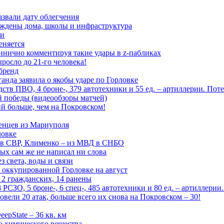
азвали дату облегчения
еждены дома, школы и инфраструктура
зи
еняется
инично комментируя такие удары в z-пабликах
росло до 21-го человека!
 бренд
анда заявила о якобы ударе по Горловке
тв ПВО, 4 броне-, 379 автотехники и 55 ед. – артиллерии. Поте
ой победы (видеообзоры матчей)
й больше, чем на Покровском!
енцев из Мариуполя
ловке
 в СВР, Клименко – из МВД в СНБО
рых сам же не написал ни слова
 света, воды и связи
 оккупированной Горловке на август
 2 гражданских, 14 ранены
СЗО, 5 броне-, 6 спец-, 485 автотехники и 80 ед. – артиллерии
вели 20 атак, больше всего их снова на Покровском – 30!
epState – 36 кв. км
о химического вещества