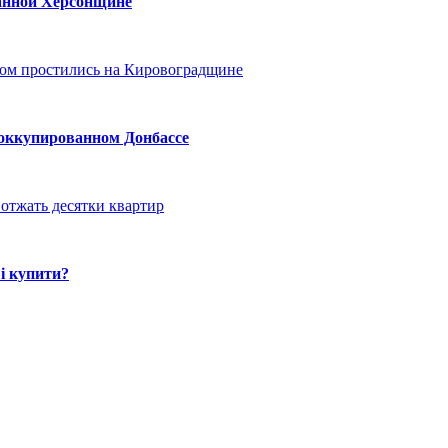
ванной Херсонщине
ом простились на Кировоградщине
 оккупированном Донбассе
отжать десятки квартир
і купити?