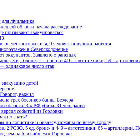
и для лічильника
нецкой области начала расследование
де призывают эвакуироваться
ПЗ
изнь местного жителя, 9 человек получили ранения
многоэтажек в Северскодонецке
 от оккупантов. Заявлено о раненых
ка, 3 ед. броне-, 1 – спец- и 416 – автотехники, 59 – артиллер
— одинаковое число атак
 эвакуацию детей
ерсоне
 Говорят, выжил
мена трех боевиков банды Безлера
 области: 3-х РФ убила, 31 чел. ранен
 версия событий из Горловки
важно знать?
ары по логистике и бизнесу, пожары по всему городу
, 2 РСЗО, 5 ед. броне- и 449 – автотехники, 65 – артиллерии. 
ак, чем на ближайшем к Горловке