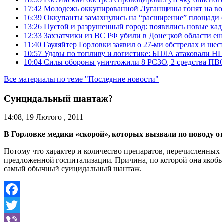
17:42
Молодежь оккупированной Луганщины гонят на во
16:39
Оккупанты замахнулись на “расширение” площади 
13:26
Пустой и разрушенный город: появились новые ка
12:33
Захватчики из ВС РФ убили в Донецкой области ещ
11:40
Гауляйтер Горловки заявил о 27-ми обстрелах и ше
10:57
Удары по топливу и логистике: БПЛА атаковали НПЗ
10:04
Силы обороны уничтожили 8 РСЗО, 2 средства ПВО, 1
Все материалы по теме "Последние новости"
Суицидальный шантаж?
14:08, 19 Лютого , 2011
В Горловке медики «скорой», которых вызвали по поводу о
Потому что характер и количество препаратов, перечисленных 
предложенной госпитализации. Причина, по которой она якобы «
самый обычный суицидальный шантаж.
Facebook
Twitter