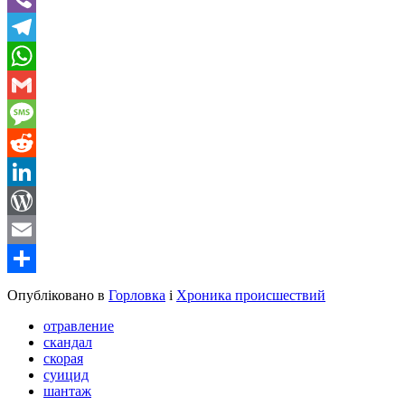
Viber
Telegram
WhatsApp
Gmail
Message
Reddit
LinkedIn
WordPress
Email
Share
Опубліковано в
Горловка
і
Хроника происшествий
отравление
скандал
скорая
суицид
шантаж