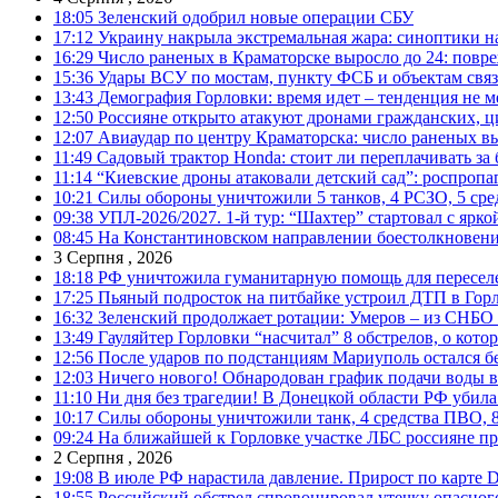
18:05
Зеленский одобрил новые операции СБУ
17:12
Украину накрыла экстремальная жара: синоптики н
16:29
Число раненых в Краматорске выросло до 24: повр
15:36
Удары ВСУ по мостам, пункту ФСБ и объектам свя
13:43
Демография Горловки: время идет – тенденция не м
12:50
Россияне открыто атакуют дронами гражданских, ц
12:07
Авиаудар по центру Краматорска: число раненых вы
11:49
Садовый трактор Honda: стоит ли переплачивать за
11:14
“Киевские дроны атаковали детский сад”: роспропаг
10:21
Силы обороны уничтожили 5 танков, 4 РСЗО, 5 средс
09:38
УПЛ-2026/2027. 1-й тур: “Шахтер” стартовал с ярк
08:45
На Константиновском направлении боестолкновени
3 Серпня , 2026
18:18
РФ уничтожила гуманитарную помощь для пересел
17:25
Пьяный подросток на питбайке устроил ДТП в Гор
16:32
Зеленский продолжает ротации: Умеров – из СНБО
13:49
Гауляйтер Горловки “насчитал” 8 обстрелов, о кото
12:56
После ударов по подстанциям Мариуполь остался без
12:03
Ничего нового! Обнародован график подачи воды в
11:10
Ни дня без трагедии! В Донецкой области РФ убила
10:17
Силы обороны уничтожили танк, 4 средства ПВО, 8 Р
09:24
На ближайшей к Горловке участке ЛБС россияне про
2 Серпня , 2026
19:08
В июле РФ нарастила давление. Прирост по карте De
18:55
Российский обстрел спровоцировал утечку опасног