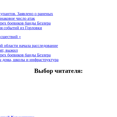
купантов. Заявлено о раненых
наковое число атак
трех боевиков банды Безлера
ия событий из Горловки
исшествий »
й области начала расследование
рят, выжил
трех боевиков банды Безлера
ы дома, школы и инфраструктура
Выбор читателя
: