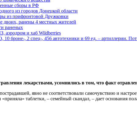
енные сборы в РФ
одного из городов Донецкой области
дры из прифронтовой Дружковки
е двоих, ранены 4 местных жителей
сти раненых
, аэродром и хаб Wildberries
0 броне-, 2 спец-, 456 автотехники и 69 ед. – артиллерии. Поте
травления лекарствами, усомнились в том, что факт отравле
пострадавшей, явно не соответствовали самочувствию и настроен
приняла» таблетки, – семейный скандал, – дает основания полаг