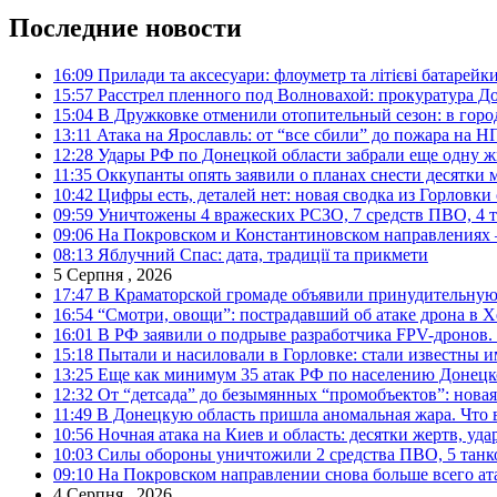
Последние новости
16:09
Прилади та аксесуари: флоуметр та літієві батарейк
15:57
Расстрел пленного под Волновахой: прокуратура До
15:04
В Дружковке отменили отопительный сезон: в горо
13:11
Атака на Ярославль: от “все сбили” до пожара на Н
12:28
Удары РФ по Донецкой области забрали еще одну ж
11:35
Оккупанты опять заявили о планах снести десятки 
10:42
Цифры есть, деталей нет: новая сводка из Горловки
09:59
Уничтожены 4 вражеских РСЗО, 7 средств ПВО, 4 тан
09:06
На Покровском и Константиновском направлениях 
08:13
Яблучний Спас: дата, традиції та прикмети
5 Серпня , 2026
17:47
В Краматорской громаде объявили принудительную
16:54
“Смотри, овощи”: пострадавший об атаке дрона в Х
16:01
В РФ заявили о подрыве разработчика FPV-дронов.
15:18
Пытали и насиловали в Горловке: стали известны и
13:25
Еще как минимум 35 атак РФ по населению Донецкой
12:32
От “детсада” до безымянных “промобъектов”: новая
11:49
В Донецкую область пришла аномальная жара. Что 
10:56
Ночная атака на Киев и область: десятки жертв, уд
10:03
Силы обороны уничтожили 2 средства ПВО, 5 танков
09:10
На Покровском направлении снова больше всего ат
4 Серпня , 2026