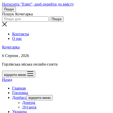
Натисніть "Enter", щоб перейти до вмісту
Пошук
Пошук Кочегарка
Контакты
О нас
Кочегарка
6 Серпня , 2026
Горлівська міська онлайн-газета
відкрити меню
Назад
Главная
Горловка
Донбасс
відкрити меню
Донецк
Луганск
Украина