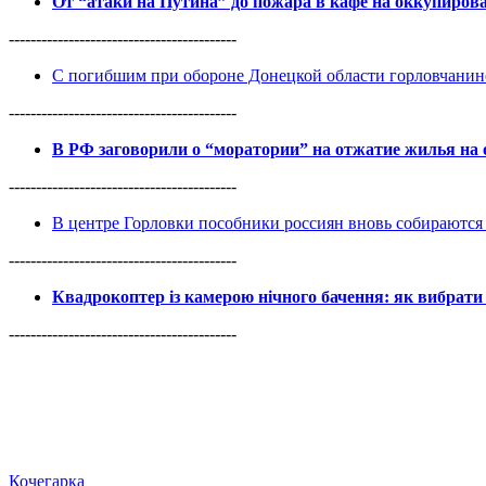
От “атаки на Путина” до пожара в кафе на оккупиро
------------------------------------------
С погибшим при обороне Донецкой области горловчанин
------------------------------------------
В РФ заговорили о “моратории” на отжатие жилья на
------------------------------------------
В центре Горловки пособники россиян вновь собираются 
------------------------------------------
Квадрокоптер із камерою нічного бачення: як вибрати 
------------------------------------------
Кочегарка