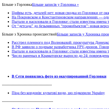
Більше з
Горловка
Більше записів у Горловка »
Цифры есть, деталей нет: новая сводка из Горловки от ок
На Покровском и Константиновском направлениях — оди
Пытали и насиловали в Горловке: стали известны имена 
От “детсада” до безымянных “промобъектов”: новая верс
Більше з
Хроника происшествий
Більше записів у Хроника про
Расстрел пленного под Волновахой: прокуратура Донецко
В РФ заявили о подрыве разработчика FPV-дронов. Гово
Пытали и насиловали в Горловке: стали известны имена 
Число раненых в Краматорске выросло до 24: поврежден
В Сети появились фото из оккупированной Горловки
-----------------------------------------
Піца без кордонів: культові види, що підкорили Україну
------------------------------------------