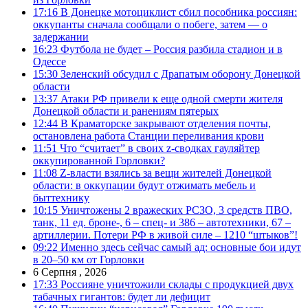
17:16
В Донецке мотоциклист сбил пособника россиян:
оккупанты сначала сообщали о побеге, затем — о
задержании
16:23
Футбола не будет – Россия разбила стадион и в
Одессе
15:30
Зеленский обсудил с Драпатым оборону Донецкой
области
13:37
Атаки РФ привели к еще одной смерти жителя
Донецкой области и ранениям пятерых
12:44
В Краматорске закрывают отделения почты,
остановлена работа Станции переливания крови
11:51
Что “считает” в своих z-сводках гауляйтер
оккупированной Горловки?
11:08
Z-власти взялись за вещи жителей Донецкой
области: в оккупации будут отжимать мебель и
быттехнику
10:15
Уничтожены 2 вражеских РСЗО, 3 средств ПВО,
танк, 11 ед. броне-, 6 – спец- и 386 – автотехники, 67 –
артиллерии. Потери РФ в живой силе – 1210 “штыков”!
09:22
Именно здесь сейчас самый ад: основные бои идут
в 20–50 км от Горловки
6 Серпня , 2026
17:33
Россияне уничтожили склады с продукцией двух
табачных гигантов: будет ли дефицит