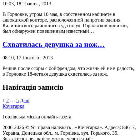
10:03, 18 Травня , 2013
В Горловке, утром 10 мая, в собственном кабинете в
адвокатской конторе, расположенной напротив здания
Калининского районного суда по ул. Горловской дивизии,
был обнаружен повешенным известный…
Схватилась девушка за нож…
08:10, 17 Лютого , 2013
Решив после ссоры с бойфрендом, что жизнь ей не в радость,
в Горловке 18-летняя девушка схватилась за нож.
Навігація записів
1
2
…
5
Далі
Кочегарка
Горлівська міська онлайн-газета
2006-2026 © Усі права належать - «Кочегарка». Адреса: 84617,
Україна, Донецька обл., м. Горлівка, вул. Горького, 35.
Зв'язатися з редакцією можна через e-mail: