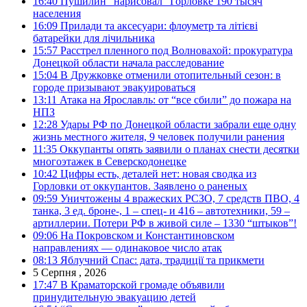
16:40
Пушилин “нарисовал” Горловке 190 тысяч
населения
16:09
Прилади та аксесуари: флоуметр та літієві
батарейки для лічильника
15:57
Расстрел пленного под Волновахой: прокуратура
Донецкой области начала расследование
15:04
В Дружковке отменили отопительный сезон: в
городе призывают эвакуироваться
13:11
Атака на Ярославль: от “все сбили” до пожара на
НПЗ
12:28
Удары РФ по Донецкой области забрали еще одну
жизнь местного жителя, 9 человек получили ранения
11:35
Оккупанты опять заявили о планах снести десятки
многоэтажек в Северскодонецке
10:42
Цифры есть, деталей нет: новая сводка из
Горловки от оккупантов. Заявлено о раненых
09:59
Уничтожены 4 вражеских РСЗО, 7 средств ПВО, 4
танка, 3 ед. броне-, 1 – спец- и 416 – автотехники, 59 –
артиллерии. Потери РФ в живой силе – 1330 “штыков”!
09:06
На Покровском и Константиновском
направлениях — одинаковое число атак
08:13
Яблучний Спас: дата, традиції та прикмети
5 Серпня , 2026
17:47
В Краматорской громаде объявили
принудительную эвакуацию детей