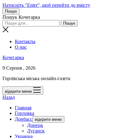
Натисніть "Enter", щоб перейти до вмісту
Пошук
Пошук Кочегарка
Контакты
О нас
Кочегарка
9 Серпня , 2026
Горлівська міська онлайн-газета
відкрити меню
Назад
Главная
Горловка
Донбасс
відкрити меню
Донецк
Луганск
Украина