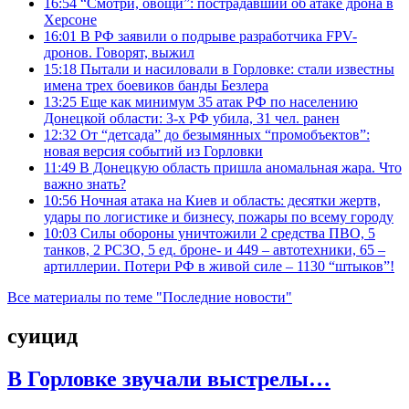
16:54
“Смотри, овощи”: пострадавший об атаке дрона в
Херсоне
16:01
В РФ заявили о подрыве разработчика FPV-
дронов. Говорят, выжил
15:18
Пытали и насиловали в Горловке: стали известны
имена трех боевиков банды Безлера
13:25
Еще как минимум 35 атак РФ по населению
Донецкой области: 3-х РФ убила, 31 чел. ранен
12:32
От “детсада” до безымянных “промобъектов”:
новая версия событий из Горловки
11:49
В Донецкую область пришла аномальная жара. Что
важно знать?
10:56
Ночная атака на Киев и область: десятки жертв,
удары по логистике и бизнесу, пожары по всему городу
10:03
Силы обороны уничтожили 2 средства ПВО, 5
танков, 2 РСЗО, 5 ед. броне- и 449 – автотехники, 65 –
артиллерии. Потери РФ в живой силе – 1130 “штыков”!
Все материалы по теме "Последние новости"
суицид
В Горловке звучали выстрелы…