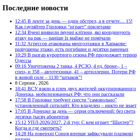
Последние новости
12:45
В ленте за день — один обстрел, а в отчете… 15!
Как гауляйтер Горловки “играет” прилетами
12:34
Вчені виявили імунні клітини, які координують
атаку на рак — раніше їх майже не помічали
11:32
Агрессор атакованы многоэтажки в Харькове:
разрушены этажи, есть погибшие и десятки раненых
10:29
В разгар курортного сезона РФ продолжает террор
Одессы
09:16
Уничтожены 2 танка, 4 РСЗО, 4 ед. броне-, 1 –
спец- и 358 – автотехники, 41 – артиллерии. Потери РФ
в живой силе – 1130 “штыков”!
8 Серпня , 2026
18:41
ВСУ взяли в плен двух жителей оккупированного
Донецка, мобилизованных РФ: что они рассказали
17:58
В Горловке требуют снести “самовольно”
установленный ситилайт. Кто владелец – никто не знает
17:05
В Донецке за день — серия отключений: без света
десятки тысяч абонентов
15:12
УПЛ-2026/2027. 2-й тур: С кем играет “Шахтер”?
Когда и где смотреть?
14:28
На поверхні Сонця вперше зафіксували плазмові
вихори