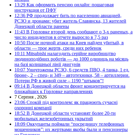
13:29
Как оформить пенсию онлайн: пошаговая
инструкция от ПФУ
12:36
РФ продолжает бить по населению авиацией,
РСЗО и дронами: убит житель Славянска, 13 жителей
Донецкой области ранены
11:43
В Горловке второй день сообщают о 3-х раненых, а
число инцидентов в отчете выросло в 7,5 раз
10:50
После ночной атаки на Киев найден убитый, в
области — трое жертв, среди них ребенок
10:11
Mitsubishi налагодить серійне виробництво
людиноподібних роботів — до 1000 одиниць на місяць
на базі колишньої лінії двигунів
10:07
Уничтожены РСЗО, 6 средств ПВО, 4 танка, 1 ед.
броне-, 2 – спец- и 349 – автотехники, 58 – артиллерии.
Потери РФ в живой силе – 1190 “штыков”!
09:14
В Донецкой области фронт концентрируется на
ближайших к Горловке направлениях
7 Серпня , 2026
23:06
Спокій під контролем: як працюють сучасні
охоронні компанії
18:52
В Донецкой области установят более 20-ти
мобильных железобетонных укрытий
18:09
Оккупанты поймали “посредницу телефонных
мошенников”: их жертвами якобы были и пенсионеры
из Горловки