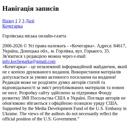
Навігація записів
Назад
1
2
3
Далі
Кочегарка
Горлівська міська онлайн-газета
2006-2026 © Усі права належать - «Кочегарка». Адреса: 84617,
Україна, Донецька обл., м. Горлівка, вул. Горького, 35.
Зв'язатися з редакцією можна через e-mail:
info.kochegarka@gmail.com
«Кочегарка» - це незалежний інформаційний майданчик, який
не є копією друкованого видання. Використання матеріалів
допускається за умови активного посилання на видання!
Редакція може не розділяти думку авторів статей та
відповідальності за зміст републікованих матеріалів та новин
не несе. Розробку сайту здійснено за підтримки Фонду
розвитку ЗМІ Посольства США в Україні. Погляди авторів не
обов'язково збігаються з офіційною позицією уряду США.
Supported by the Media Development Fund of the U.S. Embassy in
Ukraine. The views of the authors do not necessarily reflect the
official position of the U.S. Government.”