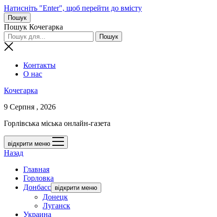
Натисніть "Enter", щоб перейти до вмісту
Пошук
Пошук Кочегарка
Контакты
О нас
Кочегарка
9 Серпня , 2026
Горлівська міська онлайн-газета
відкрити меню
Назад
Главная
Горловка
Донбасс
відкрити меню
Донецк
Луганск
Украина