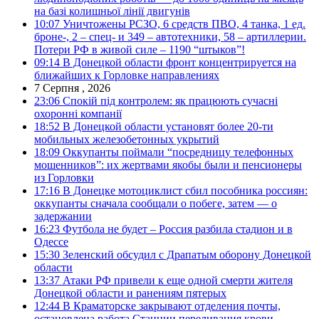
на базі колишньої лінії двигунів
10:07
Уничтожены РСЗО, 6 средств ПВО, 4 танка, 1 ед.
броне-, 2 – спец- и 349 – автотехники, 58 – артиллерии.
Потери РФ в живой силе – 1190 “штыков”!
09:14
В Донецкой области фронт концентрируется на
ближайших к Горловке направлениях
7 Серпня , 2026
23:06
Спокій під контролем: як працюють сучасні
охоронні компанії
18:52
В Донецкой области установят более 20-ти
мобильных железобетонных укрытий
18:09
Оккупанты поймали “посредницу телефонных
мошенников”: их жертвами якобы были и пенсионеры
из Горловки
17:16
В Донецке мотоциклист сбил пособника россиян:
оккупанты сначала сообщали о побеге, затем — о
задержании
16:23
Футбола не будет – Россия разбила стадион и в
Одессе
15:30
Зеленский обсудил с Драпатым оборону Донецкой
области
13:37
Атаки РФ привели к еще одной смерти жителя
Донецкой области и ранениям пятерых
12:44
В Краматорске закрывают отделения почты,
остановлена работа Станции переливания крови