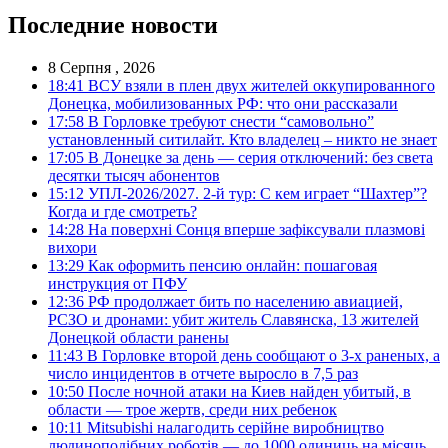
Последние новости
8 Серпня , 2026
18:41
ВСУ взяли в плен двух жителей оккупированного
Донецка, мобилизованных РФ: что они рассказали
17:58
В Горловке требуют снести “самовольно”
установленный ситилайт. Кто владелец – никто не знает
17:05
В Донецке за день — серия отключений: без света
десятки тысяч абонентов
15:12
УПЛ-2026/2027. 2-й тур: С кем играет “Шахтер”?
Когда и где смотреть?
14:28
На поверхні Сонця вперше зафіксували плазмові
вихори
13:29
Как оформить пенсию онлайн: пошаговая
инструкция от ПФУ
12:36
РФ продолжает бить по населению авиацией,
РСЗО и дронами: убит житель Славянска, 13 жителей
Донецкой области ранены
11:43
В Горловке второй день сообщают о 3-х раненых, а
число инцидентов в отчете выросло в 7,5 раз
10:50
После ночной атаки на Киев найден убитый, в
области — трое жертв, среди них ребенок
10:11
Mitsubishi налагодить серійне виробництво
людиноподібних роботів — до 1000 одиниць на місяць