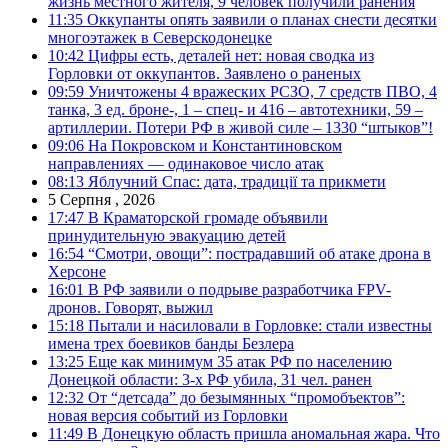
жизнь местного жителя, 9 человек получили ранения
11:35
Оккупанты опять заявили о планах снести десятки
многоэтажек в Северскодонецке
10:42
Цифры есть, деталей нет: новая сводка из
Горловки от оккупантов. Заявлено о раненых
09:59
Уничтожены 4 вражеских РСЗО, 7 средств ПВО, 4
танка, 3 ед. броне-, 1 – спец- и 416 – автотехники, 59 –
артиллерии. Потери РФ в живой силе – 1330 “штыков”!
09:06
На Покровском и Константиновском
направлениях — одинаковое число атак
08:13
Яблучний Спас: дата, традиції та прикмети
5 Серпня , 2026
17:47
В Краматорской громаде объявили
принудительную эвакуацию детей
16:54
“Смотри, овощи”: пострадавший об атаке дрона в
Херсоне
16:01
В РФ заявили о подрыве разработчика FPV-
дронов. Говорят, выжил
15:18
Пытали и насиловали в Горловке: стали известны
имена трех боевиков банды Безлера
13:25
Еще как минимум 35 атак РФ по населению
Донецкой области: 3-х РФ убила, 31 чел. ранен
12:32
От “детсада” до безымянных “промобъектов”:
новая версия событий из Горловки
11:49
В Донецкую область пришла аномальная жара. Что