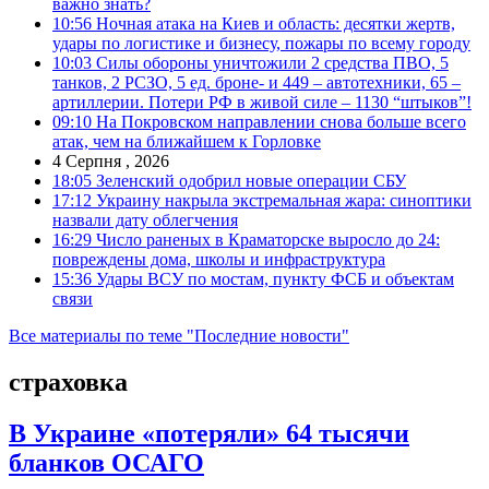
важно знать?
10:56
Ночная атака на Киев и область: десятки жертв,
удары по логистике и бизнесу, пожары по всему городу
10:03
Силы обороны уничтожили 2 средства ПВО, 5
танков, 2 РСЗО, 5 ед. броне- и 449 – автотехники, 65 –
артиллерии. Потери РФ в живой силе – 1130 “штыков”!
09:10
На Покровском направлении снова больше всего
атак, чем на ближайшем к Горловке
4 Серпня , 2026
18:05
Зеленский одобрил новые операции СБУ
17:12
Украину накрыла экстремальная жара: синоптики
назвали дату облегчения
16:29
Число раненых в Краматорске выросло до 24:
повреждены дома, школы и инфраструктура
15:36
Удары ВСУ по мостам, пункту ФСБ и объектам
связи
Все материалы по теме "Последние новости"
страховка
В Украине «потеряли» 64 тысячи
бланков ОСАГО