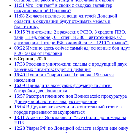
11:51
Что “считает” в своих z-сводках гауляйтер
оккупированной Горловки?
11:08
Z-власти взялись за вещи жителей Донецкой
области: в оккупации будут отжимать мебель и
быттехнику
10:15
Уничтожены 2 вражеских РСЗО, 3 средств ПВО,
танк, 11 ед. броне-, 6 – спец- и 386 – автотехники, 67 –
артиллерии. Потери РФ в живой силе – 1210 “штыков”!
09:22
Именно здесь сейчас самый ад: основные бои идут
в 20–50 км от Горловки
6 Серпня , 2026
17:33
Россияне уничтожили склады с продукцией двух
табачных гигантов: будет ли дефицит
16:40
Пушилин “нарисовал” Горловке 190 тысяч
населения
16:09
Прилади та аксесуари: флоуметр та літієві
батарейки для лічильника
15:57
Расстрел пленного под Волновахой: прокуратура
Донецкой области начала расследование
15:04
В Дружковке отменили отопительный сезон: в
городе призывают эвакуироваться
13:11
Атака на Ярославль: от “все сбили” до пожара на
НПЗ
12:28
Удары РФ по Донецкой области забрали еще одну