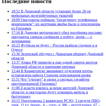
Последние новости
18:52
В Донецкой области установят более 20-ти
мобильных железобетонных укрытий
18:09
Оккупанты поймали “посредницу телефонных
мошенников”: их жертвами якобы были и пенсионеры
из Горловки
17:16
В Донецке мотоциклист сбил пособника россиян:
оккупанты сначала сообщали о побеге, затем — о
задержании
16:23
Футбола не будет – Россия разбила стадион и в
Одессе
15:30
Зеленский обсудил с Драпатым оборону Донецкой
области
13:37
Атаки РФ привели к еще одной смерти жителя
Донецкой области и ранениям пятерых
12:44
В Краматорске закрывают отделения почты,
остановлена работа Станции переливания крови
11:51
Что “считает” в своих z-сводках гауляйтер
оккупированной Горловки?
11:08
Z-власти взялись за вещи жителей Донецкой
области: в оккупации будут отжимать мебель и
быттехнику
10:15
Уничтожены 2 вражеских РСЗО, 3 средств ПВО,
танк, 11 ед. броне-, 6 – спец- и 386 – автотехники, 67 –