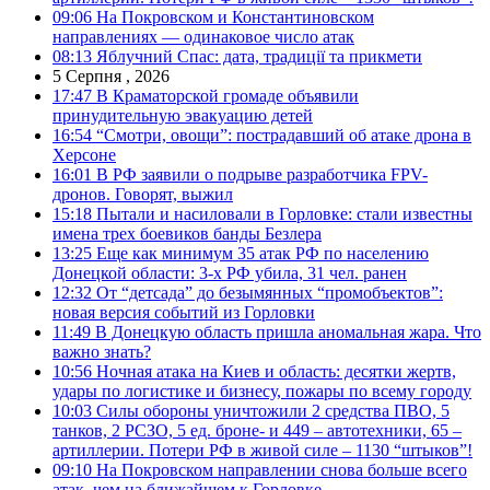
09:06
На Покровском и Константиновском
направлениях — одинаковое число атак
08:13
Яблучний Спас: дата, традиції та прикмети
5 Серпня , 2026
17:47
В Краматорской громаде объявили
принудительную эвакуацию детей
16:54
“Смотри, овощи”: пострадавший об атаке дрона в
Херсоне
16:01
В РФ заявили о подрыве разработчика FPV-
дронов. Говорят, выжил
15:18
Пытали и насиловали в Горловке: стали известны
имена трех боевиков банды Безлера
13:25
Еще как минимум 35 атак РФ по населению
Донецкой области: 3-х РФ убила, 31 чел. ранен
12:32
От “детсада” до безымянных “промобъектов”:
новая версия событий из Горловки
11:49
В Донецкую область пришла аномальная жара. Что
важно знать?
10:56
Ночная атака на Киев и область: десятки жертв,
удары по логистике и бизнесу, пожары по всему городу
10:03
Силы обороны уничтожили 2 средства ПВО, 5
танков, 2 РСЗО, 5 ед. броне- и 449 – автотехники, 65 –
артиллерии. Потери РФ в живой силе – 1130 “штыков”!
09:10
На Покровском направлении снова больше всего
атак, чем на ближайшем к Горловке