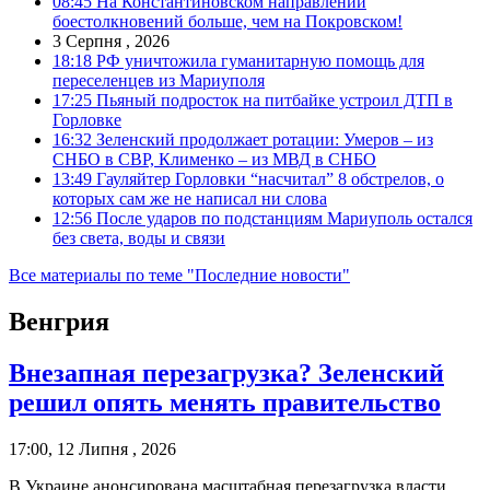
08:45
На Константиновском направлении
боестолкновений больше, чем на Покровском!
3 Серпня , 2026
18:18
РФ уничтожила гуманитарную помощь для
переселенцев из Мариуполя
17:25
Пьяный подросток на питбайке устроил ДТП в
Горловке
16:32
Зеленский продолжает ротации: Умеров – из
СНБО в СВР, Клименко – из МВД в СНБО
13:49
Гауляйтер Горловки “насчитал” 8 обстрелов, о
которых сам же не написал ни слова
12:56
После ударов по подстанциям Мариуполь остался
без света, воды и связи
Все материалы по теме "Последние новости"
Венгрия
Внезапная перезагрузка? Зеленский
решил опять менять правительство
17:00, 12 Липня , 2026
В Украине анонсирована масштабная перезагрузка власти.