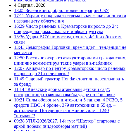
4 Серпня , 2026
18:05
Зеленский одобрил новые операции СБУ
17:12
Украину накрыла экстремальная жара: синоптики
назвали дату облегчения
16:29
Число раненых в Краматорске выросло до 24:
повреждены дома, школы и инфраструктура
15:36
Удары ВСУ по мостам, пункту ФСБ и объектам
связи
13:43
Демография Горловки: время идет – тенденция не
меняется
12:50
Россияне открыто атакуют дронами гражданских,
цинично комментируя такие удары в z-пабликах
12:07
Авиаудар по центру Краматорска: число раненых
выросло до 21-го человека!
11:49
Садовый трактор Honda: стоит ли переплачивать
за бренд
11:14
“Киевские дроны атаковали детский сад”:
роспропаганда заявила о якобы ударе по Горловке
10:21
Силы обороны уничтожили 5 танков, 4 РСЗО, 5
средств ПВО, 4 броне-, 379 автотехники и 55 ед. –
артиллерии. Потери врага в живой силе – 1240
“штыков”!
09:38
УПЛ-2026/2027. 1-й тур: “Шахтер” стартовал с
яркой победы (видеообзоры матчей)