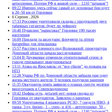
артиллерии. Потери РФ в живой силе – 1210 “штыков”!
09:22
Именно здесь сейчас самый ад: основные бои идут
в 20–50 км от Горловки
6 Серпня , 2026
17:33
Россияне уничтожили склады с продукцией двух
табачных гигантов: будет ли дефицит
16:40
Пушилин “нарисовал” Горловке 190 тысяч
населения
16:09
Прилади та аксесуари: флоуметр та літієві
батарейки для лічильника
15:57
Расстрел пленного под Волновахой: прокуратура
Донецкой области начала расследование
15:04
В Дружковке отменили отопительный сезон: в
городе призывают эвакуироваться
13:11
Атака на Ярославль: от “все сбили” до пожара на
НПЗ
12:28
Удары РФ по Донецкой области забрали еще одну
жизнь местного жителя, 9 человек получили ранения
11:35
Оккупанты опять заявили о планах снести десятки
многоэтажек в Северскодонецке
10:42
Цифры есть, деталей нет: новая сводка из
Горловки от оккупантов. Заявлено о раненых
09:59
Уничтожены 4 вражеских РСЗО, 7 средств ПВО, 4
танка, 3 ед. броне-, 1 – спец- и 416 – автотехники, 59 –
артиллерии. Потери РФ в живой силе – 1330 “штыков”!