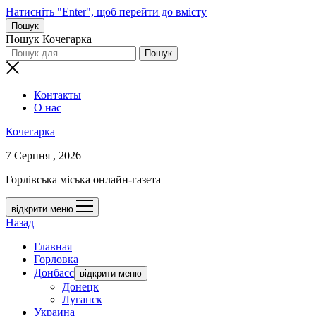
Натисніть "Enter", щоб перейти до вмісту
Пошук
Пошук Кочегарка
Контакты
О нас
Кочегарка
7 Серпня , 2026
Горлівська міська онлайн-газета
відкрити меню
Назад
Главная
Горловка
Донбасс
відкрити меню
Донецк
Луганск
Украина