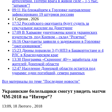
артиллерии. Потери врага в живой силе – 1,5 тыс.
“штыков”!
09:11
На ближайшем к Горловке направление
зафиксировано 19 штурмов россиян
1 Серпня , 2026
17:52
Российского оккупанта будут судить за
сексуальное насилие на Донетчине
17:09
В Харькове уничтожены книги украинских
издательств, под Киевом – склад “Розетки”
16:16
Оккупанты заявили о задержании в Горловке
“лжегазовщиков”
15:23
Дроны поразили 3 (!) НПЗ в Башкортостане и 4
РЛС в Краснодарском крае
13:30
Программа «Скрининг 40+» заработала для
жителей Донецкой области
12:47
Население Донецкой области остается под
ударами: один погибший, семеро раненых
Все материалы по теме "Последние новости"
Украинские болельщики смогут увидеть матчи
ЧМ-2018 на “Интере”?
13:09, 18 Лютого , 2018