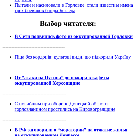
Пытали и насиловали в Горловке: стали известны имена
трех боевиков банды Безлера
Выбор читателя
:
В Сети появились фото из оккупированной Горловки
-----------------------------------------
Піца без кордонів: культові види, що підкорили Україну
------------------------------------------
От “атаки на Путина” до пожара в кафе на
оккупированной Херсонщине
------------------------------------------
С погибшим при обороне Донецкой области
горловчанином простились на Кировоградщине
------------------------------------------
В РФ заговорили о “моратории” на отжатие жилья
на оккупированном Донбассе