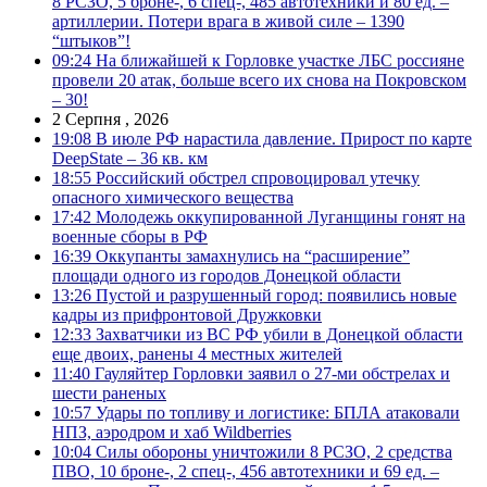
8 РСЗО, 5 броне-, 6 спец-, 485 автотехники и 80 ед. –
артиллерии. Потери врага в живой силе – 1390
“штыков”!
09:24
На ближайшей к Горловке участке ЛБС россияне
провели 20 атак, больше всего их снова на Покровском
– 30!
2 Серпня , 2026
19:08
В июле РФ нарастила давление. Прирост по карте
DeepState – 36 кв. км
18:55
Российский обстрел спровоцировал утечку
опасного химического вещества
17:42
Молодежь оккупированной Луганщины гонят на
военные сборы в РФ
16:39
Оккупанты замахнулись на “расширение”
площади одного из городов Донецкой области
13:26
Пустой и разрушенный город: появились новые
кадры из прифронтовой Дружковки
12:33
Захватчики из ВС РФ убили в Донецкой области
еще двоих, ранены 4 местных жителей
11:40
Гауляйтер Горловки заявил о 27-ми обстрелах и
шести раненых
10:57
Удары по топливу и логистике: БПЛА атаковали
НПЗ, аэродром и хаб Wildberries
10:04
Силы обороны уничтожили 8 РСЗО, 2 средства
ПВО, 10 броне-, 2 спец-, 456 автотехники и 69 ед. –