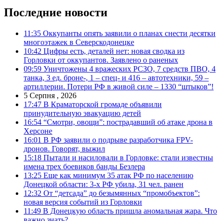
Последние новости
11:35
Оккупанты опять заявили о планах снести десятки
многоэтажек в Северскодонецке
10:42
Цифры есть, деталей нет: новая сводка из
Горловки от оккупантов. Заявлено о раненых
09:59
Уничтожены 4 вражеских РСЗО, 7 средств ПВО, 4
танка, 3 ед. броне-, 1 – спец- и 416 – автотехники, 59 –
артиллерии. Потери РФ в живой силе – 1330 “штыков”!
5 Серпня , 2026
17:47
В Краматорской громаде объявили
принудительную эвакуацию детей
16:54
“Смотри, овощи”: пострадавший об атаке дрона в
Херсоне
16:01
В РФ заявили о подрыве разработчика FPV-
дронов. Говорят, выжил
15:18
Пытали и насиловали в Горловке: стали известны
имена трех боевиков банды Безлера
13:25
Еще как минимум 35 атак РФ по населению
Донецкой области: 3-х РФ убила, 31 чел. ранен
12:32
От “детсада” до безымянных “промобъектов”:
новая версия событий из Горловки
11:49
В Донецкую область пришла аномальная жара. Что
важно знать?