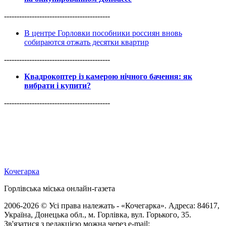
------------------------------------------
В центре Горловки пособники россиян вновь
собираются отжать десятки квартир
------------------------------------------
Квадрокоптер із камерою нічного бачення: як
вибрати і купити?
------------------------------------------
Кочегарка
Горлівська міська онлайн-газета
2006-2026 © Усі права належать - «Кочегарка». Адреса: 84617,
Україна, Донецька обл., м. Горлівка, вул. Горького, 35.
Зв'язатися з редакцією можна через e-mail: