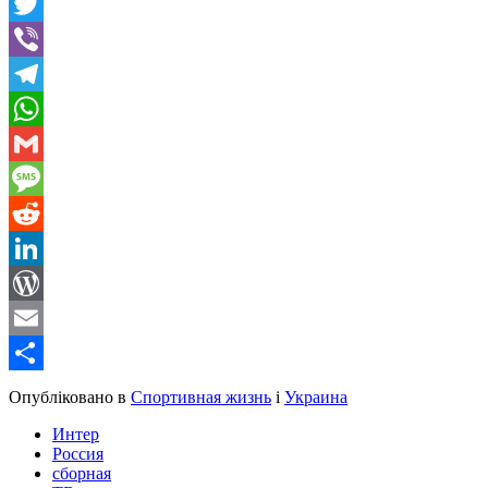
Facebook
Twitter
Viber
Telegram
WhatsApp
Gmail
Message
Reddit
LinkedIn
WordPress
Email
Share
Опубліковано в
Спортивная жизнь
і
Украина
Интер
Россия
сборная