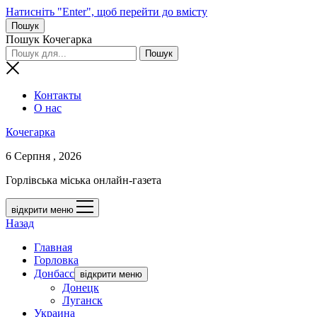
Натисніть "Enter", щоб перейти до вмісту
Пошук
Пошук Кочегарка
Контакты
О нас
Кочегарка
6 Серпня , 2026
Горлівська міська онлайн-газета
відкрити меню
Назад
Главная
Горловка
Донбасс
відкрити меню
Донецк
Луганск
Украина