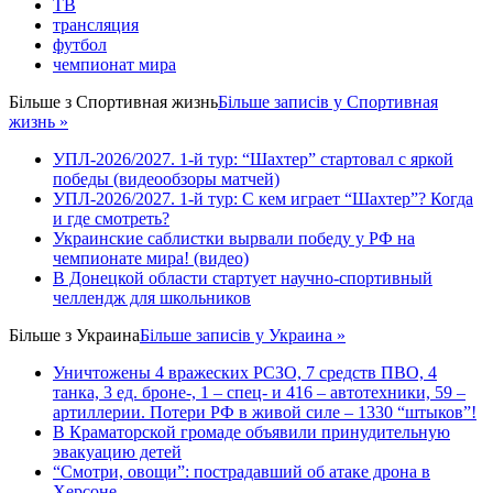
ТВ
трансляция
футбол
чемпионат мира
Більше з
Спортивная жизнь
Більше записів у Спортивная
жизнь »
УПЛ-2026/2027. 1-й тур: “Шахтер” стартовал с яркой
победы (видеообзоры матчей)
УПЛ-2026/2027. 1-й тур: С кем играет “Шахтер”? Когда
и где смотреть?
Украинские саблистки вырвали победу у РФ на
чемпионате мира! (видео)
В Донецкой области стартует научно-спортивный
челлендж для школьников
Більше з
Украина
Більше записів у Украина »
Уничтожены 4 вражеских РСЗО, 7 средств ПВО, 4
танка, 3 ед. броне-, 1 – спец- и 416 – автотехники, 59 –
артиллерии. Потери РФ в живой силе – 1330 “штыков”!
В Краматорской громаде объявили принудительную
эвакуацию детей
“Смотри, овощи”: пострадавший об атаке дрона в
Херсоне