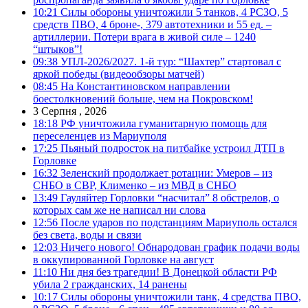
10:21
Силы обороны уничтожили 5 танков, 4 РСЗО, 5
средств ПВО, 4 броне-, 379 автотехники и 55 ед. –
артиллерии. Потери врага в живой силе – 1240
“штыков”!
09:38
УПЛ-2026/2027. 1-й тур: “Шахтер” стартовал с
яркой победы (видеообзоры матчей)
08:45
На Константиновском направлении
боестолкновений больше, чем на Покровском!
3 Серпня , 2026
18:18
РФ уничтожила гуманитарную помощь для
переселенцев из Мариуполя
17:25
Пьяный подросток на питбайке устроил ДТП в
Горловке
16:32
Зеленский продолжает ротации: Умеров – из
СНБО в СВР, Клименко – из МВД в СНБО
13:49
Гауляйтер Горловки “насчитал” 8 обстрелов, о
которых сам же не написал ни слова
12:56
После ударов по подстанциям Мариуполь остался
без света, воды и связи
12:03
Ничего нового! Обнародован график подачи воды
в оккупированной Горловке на август
11:10
Ни дня без трагедии! В Донецкой области РФ
убила 2 гражданских, 14 ранены
10:17
Силы обороны уничтожили танк, 4 средства ПВО,