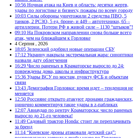
10:56
Ночная атака на Киев и область: десятки жертв,
удары по логистике и бизнесу, пожары по всему городу
10:03
Силы обороны уничтожили 2 средства ПВО, 5
танков, 2 РСЗО, 5 ед. броне- и 449 – автотехники, 65 –
артиллерии. Потери РФ в живой силе – 1130 “штыков”!
09:10
На Покровском направлении снова больше всего
атак, чем на ближайшем к Горловке
4 Серпня , 2026
18:05
Зеленский одобрил новые операции СБУ
17:12
Украину накрыла экстремальная жара: синоптики
назвали дату облегчения
16:29
Число раненых в Краматорске выросло до 24:
повреждены дома, школы и инфраструктура
15:36
Удары ВСУ по мостам, пункту ФСБ и объектам
связи
13:43
Демография Горловки: время идет – тенденция не
меняется
12:50
Россияне открыто атакуют дронами гражданских,
цинично комментируя такие удары в z-пабликах
12:07
Авиаудар по центру Краматорска: число раненых
выросло до 21-го человека!
11:49
Садовый трактор Honda: стоит ли переплачивать
за бренд
11:14
“Киевские дроны атаковали детский сад”:
роспропаганда заявила о якобы ударе по Горловке