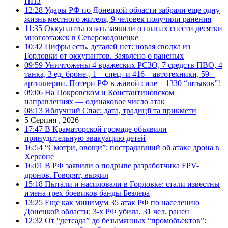
НПЗ
12:28
Удары РФ по Донецкой области забрали еще одну
жизнь местного жителя, 9 человек получили ранения
11:35
Оккупанты опять заявили о планах снести десятки
многоэтажек в Северскодонецке
10:42
Цифры есть, деталей нет: новая сводка из
Горловки от оккупантов. Заявлено о раненых
09:59
Уничтожены 4 вражеских РСЗО, 7 средств ПВО, 4
танка, 3 ед. броне-, 1 – спец- и 416 – автотехники, 59 –
артиллерии. Потери РФ в живой силе – 1330 “штыков”!
09:06
На Покровском и Константиновском
направлениях — одинаковое число атак
08:13
Яблучний Спас: дата, традиції та прикмети
5 Серпня , 2026
17:47
В Краматорской громаде объявили
принудительную эвакуацию детей
16:54
“Смотри, овощи”: пострадавший об атаке дрона в
Херсоне
16:01
В РФ заявили о подрыве разработчика FPV-
дронов. Говорят, выжил
15:18
Пытали и насиловали в Горловке: стали известны
имена трех боевиков банды Безлера
13:25
Еще как минимум 35 атак РФ по населению
Донецкой области: 3-х РФ убила, 31 чел. ранен
12:32
От “детсада” до безымянных “промобъектов”: