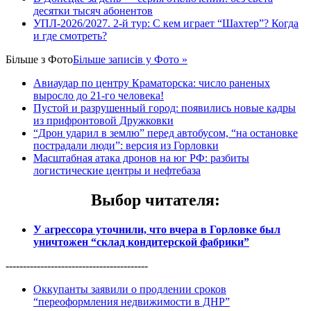
десятки тысяч абонентов
УПЛ-2026/2027. 2-й тур: С кем играет “Шахтер”? Когда
и где смотреть?
Більше з
Фото
Більше записів у Фото »
Авиаудар по центру Краматорска: число раненых
выросло до 21-го человека!
Пустой и разрушенный город: появились новые кадры
из прифронтовой Дружковки
“Дрон ударил в землю” перед автобусом, “на остановке
пострадали люди”: версия из Горловки
Масштабная атака дронов на юг РФ: разбиты
логистические центры и нефтебаза
Выбор читателя
:
У агрессора уточнили, что вчера в Горловке был
уничтожен “склад кондитерской фабрики”
-----------------------------------------
Оккупанты заявили о продлении сроков
“переоформления недвижимости в ДНР”