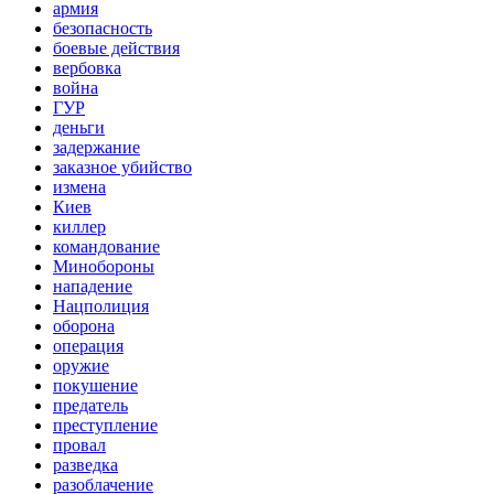
армия
безопасность
боевые действия
вербовка
война
ГУР
деньги
задержание
заказное убийство
измена
Киев
киллер
командование
Минобороны
нападение
Нацполиция
оборона
операция
оружие
покушение
предатель
преступление
провал
разведка
разоблачение