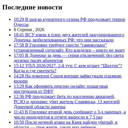
Последние новости
10:29
В разгар курортного сезона РФ продолжает террор
Одессы
8 Серпня , 2026
18:41
ВСУ взяли в плен двух жителей оккупированного
Донецка, мобилизованных РФ: что они рассказали
17:58
В Горловке требуют снести “самовольно”
установленный ситилайт. Кто владелец – никто не знает
17:05
В Донецке за день — серия отключений: без света
десятки тысяч абонентов
15:12
УПЛ-2026/2027. 2-й тур: С кем играет “Шахтер”?
Когда и где смотреть?
14:28
На поверхні Сонця вперше зафіксували плазмові
вихори
13:29
Как оформить пенсию онлайн: пошаговая
инструкция от ПФУ
12:36
РФ продолжает бить по населению авиацией,
РСЗО и дронами: убит житель Славянска, 13 жителей
Донецкой области ранены
11:43
В Горловке второй день сообщают о 3-х раненых, а
число инцидентов в отчете выросло в 7,5 раз
10:50
После ночной атаки на Киев найден убитый, в
области — трое жертв, среди них ребенок