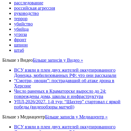
расследование
российская агрессия
руководство
террор
убийство
убийца
угроза
фронт
шпион
штаб
Більше з
Видео
Більше записів у Видео »
ВСУ взяли в плен двух жителей оккупированного
Донецка, мобилизованных РФ: что они рассказали
“Смотри, овощи”: пострадавший об атаке дрона в
Херсоне
Число раненых в Краматорске выросло до 24:
повреждены дома, школы и инфраструктура
УПЛ-2026/2027. 1-й тур: “Шахтер” стартовал с яркой
победы (видеообзоры матчей)
Більше з
Медиацентр
Більше записів у Медиацентр »
ВСУ взяли в плен двух жителей оккупированного