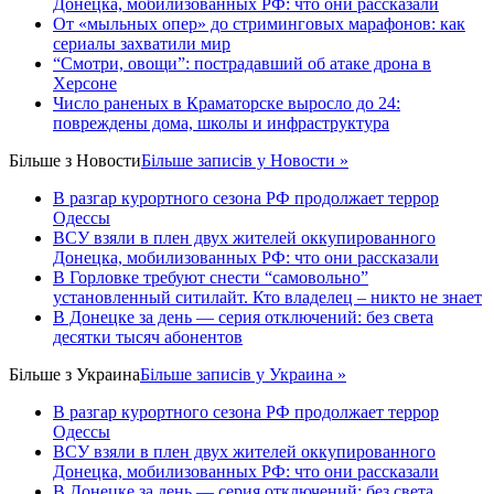
Донецка, мобилизованных РФ: что они рассказали
От «мыльных опер» до стриминговых марафонов: как
сериалы захватили мир
“Смотри, овощи”: пострадавший об атаке дрона в
Херсоне
Число раненых в Краматорске выросло до 24:
повреждены дома, школы и инфраструктура
Більше з
Новости
Більше записів у Новости »
В разгар курортного сезона РФ продолжает террор
Одессы
ВСУ взяли в плен двух жителей оккупированного
Донецка, мобилизованных РФ: что они рассказали
В Горловке требуют снести “самовольно”
установленный ситилайт. Кто владелец – никто не знает
В Донецке за день — серия отключений: без света
десятки тысяч абонентов
Більше з
Украина
Більше записів у Украина »
В разгар курортного сезона РФ продолжает террор
Одессы
ВСУ взяли в плен двух жителей оккупированного
Донецка, мобилизованных РФ: что они рассказали
В Донецке за день — серия отключений: без света