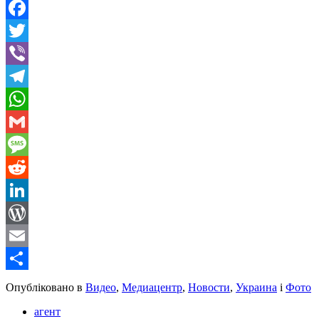
Facebook
Twitter
Viber
Telegram
WhatsApp
Gmail
Message
Reddit
LinkedIn
WordPress
Email
Share
Опубліковано в
Видео
,
Медиацентр
,
Новости
,
Украина
і
Фото
агент