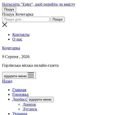
Натисніть "Enter", щоб перейти до вмісту
Пошук
Пошук Кочегарка
Контакты
О нас
Кочегарка
9 Серпня , 2026
Горлівська міська онлайн-газета
відкрити меню
Назад
Главная
Горловка
Донбасс
відкрити меню
Донецк
Луганск
Украина