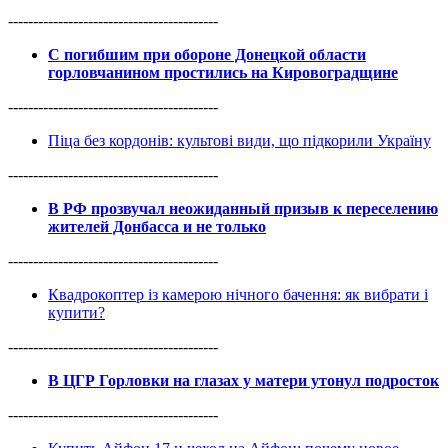
------------------------------------------
С погибшим при обороне Донецкой области
горловчанином простились на Кировоградщине
------------------------------------------
Піца без кордонів: культові види, що підкорили Україну
------------------------------------------
В РФ прозвучал неожиданный призыв к переселению
жителей Донбасса и не только
------------------------------------------
Квадрокоптер із камерою нічного бачення: як вибрати і
купити?
------------------------------------------
В ЦГР Горловки на глазах у матери утонул подросток
------------------------------------------