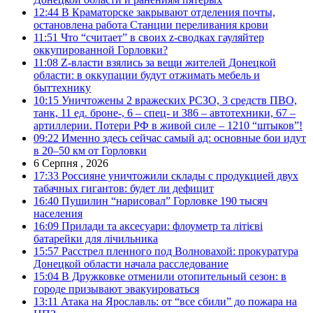
12:44
В Краматорске закрывают отделения почты,
остановлена работа Станции переливания крови
11:51
Что “считает” в своих z-сводках гауляйтер
оккупированной Горловки?
11:08
Z-власти взялись за вещи жителей Донецкой
области: в оккупации будут отжимать мебель и
быттехнику
10:15
Уничтожены 2 вражеских РСЗО, 3 средств ПВО,
танк, 11 ед. броне-, 6 – спец- и 386 – автотехники, 67 –
артиллерии. Потери РФ в живой силе – 1210 “штыков”!
09:22
Именно здесь сейчас самый ад: основные бои идут
в 20–50 км от Горловки
6 Серпня , 2026
17:33
Россияне уничтожили склады с продукцией двух
табачных гигантов: будет ли дефицит
16:40
Пушилин “нарисовал” Горловке 190 тысяч
населения
16:09
Прилади та аксесуари: флоуметр та літієві
батарейки для лічильника
15:57
Расстрел пленного под Волновахой: прокуратура
Донецкой области начала расследование
15:04
В Дружковке отменили отопительный сезон: в
городе призывают эвакуироваться
13:11
Атака на Ярославль: от “все сбили” до пожара на