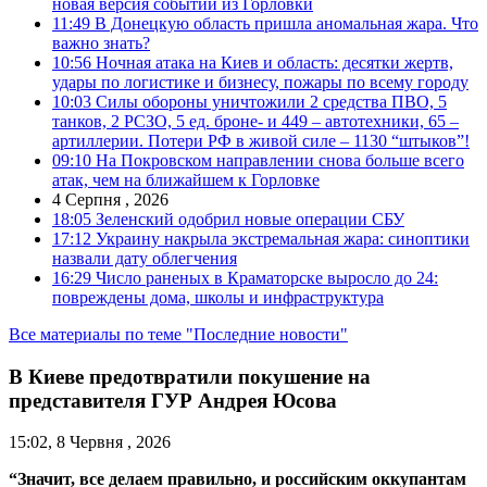
новая версия событий из Горловки
11:49
В Донецкую область пришла аномальная жара. Что
важно знать?
10:56
Ночная атака на Киев и область: десятки жертв,
удары по логистике и бизнесу, пожары по всему городу
10:03
Силы обороны уничтожили 2 средства ПВО, 5
танков, 2 РСЗО, 5 ед. броне- и 449 – автотехники, 65 –
артиллерии. Потери РФ в живой силе – 1130 “штыков”!
09:10
На Покровском направлении снова больше всего
атак, чем на ближайшем к Горловке
4 Серпня , 2026
18:05
Зеленский одобрил новые операции СБУ
17:12
Украину накрыла экстремальная жара: синоптики
назвали дату облегчения
16:29
Число раненых в Краматорске выросло до 24:
повреждены дома, школы и инфраструктура
Все материалы по теме "Последние новости"
В Киеве предотвратили покушение на
представителя ГУР Андрея Юсова
15:02, 8 Червня , 2026
“Значит, все делаем правильно, и российским оккупантам