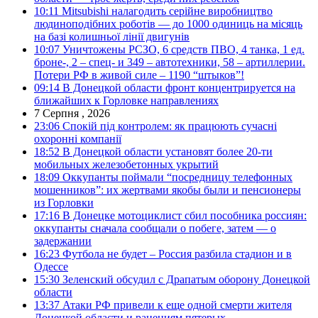
10:11
Mitsubishi налагодить серійне виробництво
людиноподібних роботів — до 1000 одиниць на місяць
на базі колишньої лінії двигунів
10:07
Уничтожены РСЗО, 6 средств ПВО, 4 танка, 1 ед.
броне-, 2 – спец- и 349 – автотехники, 58 – артиллерии.
Потери РФ в живой силе – 1190 “штыков”!
09:14
В Донецкой области фронт концентрируется на
ближайших к Горловке направлениях
7 Серпня , 2026
23:06
Спокій під контролем: як працюють сучасні
охоронні компанії
18:52
В Донецкой области установят более 20-ти
мобильных железобетонных укрытий
18:09
Оккупанты поймали “посредницу телефонных
мошенников”: их жертвами якобы были и пенсионеры
из Горловки
17:16
В Донецке мотоциклист сбил пособника россиян:
оккупанты сначала сообщали о побеге, затем — о
задержании
16:23
Футбола не будет – Россия разбила стадион и в
Одессе
15:30
Зеленский обсудил с Драпатым оборону Донецкой
области
13:37
Атаки РФ привели к еще одной смерти жителя
Донецкой области и ранениям пятерых