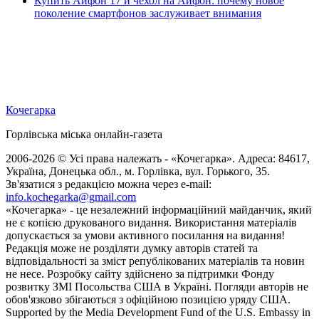
Купить Айфон 17 и чехол на Айфон: почему новое
поколение смартфонов заслуживает внимания
Кочегарка
Горлівська міська онлайн-газета
2006-2026 © Усі права належать - «Кочегарка». Адреса: 84617,
Україна, Донецька обл., м. Горлівка, вул. Горького, 35.
Зв'язатися з редакцією можна через e-mail:
info.kochegarka@gmail.com
«Кочегарка» - це незалежний інформаційний майданчик, який
не є копією друкованого видання. Використання матеріалів
допускається за умови активного посилання на видання!
Редакція може не розділяти думку авторів статей та
відповідальності за зміст републікованих матеріалів та новин
не несе. Розробку сайту здійснено за підтримки Фонду
розвитку ЗМІ Посольства США в Україні. Погляди авторів не
обов'язково збігаються з офіційною позицією уряду США.
Supported by the Media Development Fund of the U.S. Embassy in