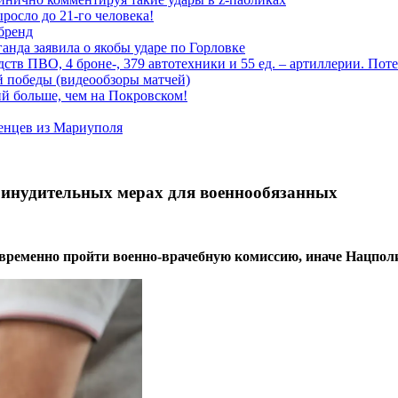
росло до 21-го человека!
 бренд
анда заявила о якобы ударе по Горловке
тв ПВО, 4 броне-, 379 автотехники и 55 ед. – артиллерии. Поте
ой победы (видеообзоры матчей)
й больше, чем на Покровском!
енцев из Мариуполя
инудительных мерах для военнообязанных
временно пройти военно-врачебную комиссию, иначе Нацполи