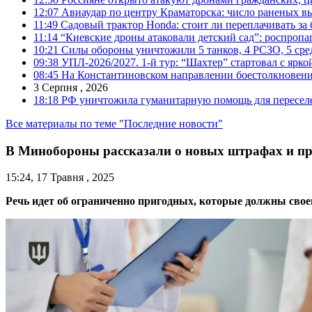
12:07
Авиаудар по центру Краматорска: число раненых вы
11:49
Садовый трактор Honda: стоит ли переплачивать за
11:14
“Киевские дроны атаковали детский сад”: роспропаг
10:21
Силы обороны уничтожили 5 танков, 4 РСЗО, 5 средс
09:38
УПЛ-2026/2027. 1-й тур: “Шахтер” стартовал с ярк
08:45
На Константиновском направлении боестолкновени
3 Серпня , 2026
18:18
РФ уничтожила гуманитарную помощь для пересел
Все материалы по теме "Последние новости"
В Минобороны рассказали о новых штрафах и пр
15:24, 17 Травня , 2025
Речь идет об ограниченно пригодных, которые должны свое