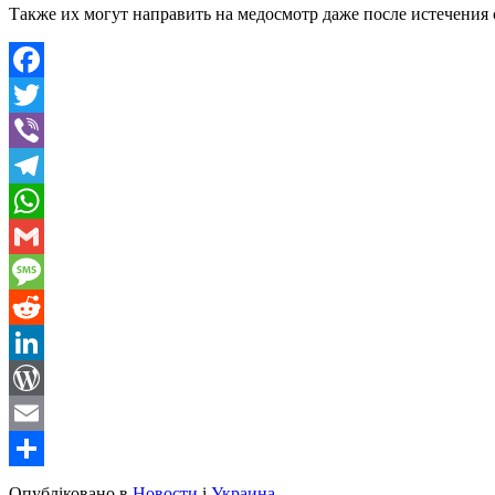
Также их могут направить на медосмотр даже после истечения 
Facebook
Twitter
Viber
Telegram
WhatsApp
Gmail
Message
Reddit
LinkedIn
WordPress
Email
Share
Опубліковано в
Новости
і
Украина