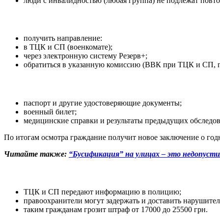
люди с инвалидностью (любая группа) не подлежат повто
получить направление:
в ТЦК и СП (военкомате);
через электронную систему Резерв+;
обратиться в указанную комиссию (ВВК при ТЦК и СП, го
паспорт и другие удостоверяющие документы;
военный билет;
медицинские справки и результаты предыдущих обследова
По итогам осмотра граждание получит новое заключение о год
Читайте также:
“Бусификация” на улицах – это недопуст
ТЦК и СП передают информацию в полицию;
правоохранители могут задержать и доставить нарушит
таким гражданам грозит штраф от 17000 до 25500 грн.