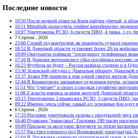
Последние новости
10:50
После ночной атаки на Киев найден убитый, в обла
10:11
Mitsubishi налагодить серійне виробництво людинопо
10:07
Уничтожены РСЗО, 6 средств ПВО, 4 танка, 1 ед. бр
7 Серпня , 2026
23:06
Спокій під контролем: як працюють сучасні охоронн
18:52
В Донецкой области установят более 20-ти мобил
18:09
Оккупанты поймали “посредницу телефонных моше
17:16
В Донецке мотоциклист сбил пособника россиян: о
16:23
Футбола не будет – Россия разбила стадион и в Оде
15:30
Зеленский обсудил с Драпатым оборону Донецкой 
13:37
Атаки РФ привели к еще одной смерти жителя Доне
12:44
В Краматорске закрывают отделения почты, остано
11:51
Что “считает” в своих z-сводках гауляйтер оккупи
11:08
Z-власти взялись за вещи жителей Донецкой област
10:15
Уничтожены 2 вражеских РСЗО, 3 средств ПВО, танк,
09:22
Именно здесь сейчас самый ад: основные бои идут 
6 Серпня , 2026
17:33
Россияне уничтожили склады с продукцией двух та
16:40
Пушилин “нарисовал” Горловке 190 тысяч населен
16:09
Прилади та аксесуари: флоуметр та літієві батарейк
15:57
Расстрел пленного под Волновахой: прокуратура До
15:04
В Дружковке отменили отопительный сезон: в горо