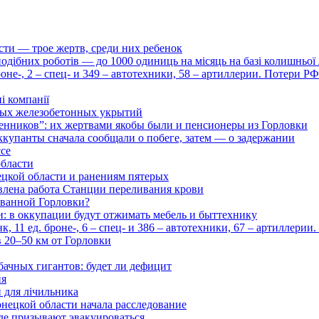
сти — трое жертв, среди них ребенок
дібних роботів — до 1000 одиниць на місяць на базі колишньої л
оне-, 2 – спец- и 349 – автотехники, 58 – артиллерии. Потери Р
і компанії
ьных железобетонных укрытий
нников”: их жертвами якобы были и пенсионеры из Горловки
ккупанты сначала сообщали о побеге, затем — о задержании
ссе
области
цкой области и ранениям пятерых
влена работа Станции переливания крови
рованной Горловки?
и: в оккупации будут отжимать мебель и быттехнику
 11 ед. броне-, 6 – спец- и 386 – автотехники, 67 – артиллерии
в 20–50 км от Горловки
бачных гигантов: будет ли дефицит
ия
и для лічильника
нецкой области начала расследование
де призывают эвакуироваться