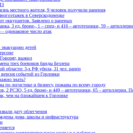
ПЗ
изнь местного жителя, 9 человек получили ранения
многоэтажек в Северскодонецке
 от оккупантов. Заявлено о раненых
ка, 3 ед. броне-, 1 – спец- и 416 – автотехники, 59 – артиллер
— одинаковое число атак
 эвакуацию детей
ерсоне
 Говорят, выжил
мена трех боевиков банды Безлера
 области: 3-х РФ убила, 31 чел. ранен
 версия событий из Горловки
важно знать?
ары по логистике и бизнесу, пожары по всему городу
, 2 РСЗО, 5 ед. броне- и 449 – автотехники, 65 – артиллерии. 
ак, чем на ближайшем к Горловке
азвали дату облегчения
еждены дома, школы и инфраструктура
зи
еняется
инично комментируя такие удары в z-пабликах