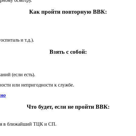
рному осмотру.
Как пройти повторную ВВК:
спиталь и т.д.).
Взять с собой:
ний (если есть).
ности или непригодности к службе.
имо
Что будет, если не пройти ВВК:
еля в ближайший ТЦК и СП.