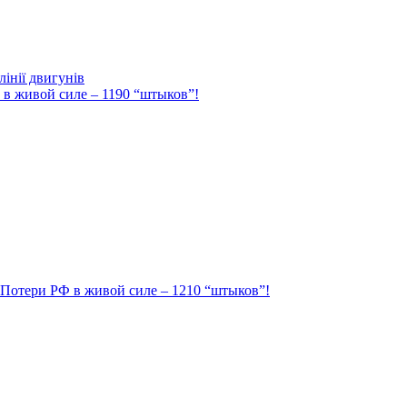
інії двигунів
Ф в живой силе – 1190 “штыков”!
. Потери РФ в живой силе – 1210 “штыков”!