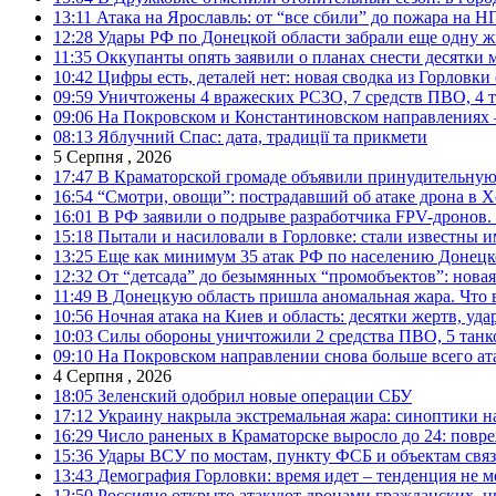
13:11
Атака на Ярославль: от “все сбили” до пожара на Н
12:28
Удары РФ по Донецкой области забрали еще одну ж
11:35
Оккупанты опять заявили о планах снести десятки 
10:42
Цифры есть, деталей нет: новая сводка из Горловки
09:59
Уничтожены 4 вражеских РСЗО, 7 средств ПВО, 4 тан
09:06
На Покровском и Константиновском направлениях 
08:13
Яблучний Спас: дата, традиції та прикмети
5 Серпня , 2026
17:47
В Краматорской громаде объявили принудительную
16:54
“Смотри, овощи”: пострадавший об атаке дрона в Х
16:01
В РФ заявили о подрыве разработчика FPV-дронов.
15:18
Пытали и насиловали в Горловке: стали известны и
13:25
Еще как минимум 35 атак РФ по населению Донецкой
12:32
От “детсада” до безымянных “промобъектов”: новая
11:49
В Донецкую область пришла аномальная жара. Что 
10:56
Ночная атака на Киев и область: десятки жертв, уд
10:03
Силы обороны уничтожили 2 средства ПВО, 5 танков
09:10
На Покровском направлении снова больше всего ат
4 Серпня , 2026
18:05
Зеленский одобрил новые операции СБУ
17:12
Украину накрыла экстремальная жара: синоптики н
16:29
Число раненых в Краматорске выросло до 24: повр
15:36
Удары ВСУ по мостам, пункту ФСБ и объектам свя
13:43
Демография Горловки: время идет – тенденция не м
12:50
Россияне открыто атакуют дронами гражданских, ц