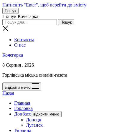
Натисніть "Enter", щоб перейти до вмісту
Пошук
Пошук Кочегарка
Контакты
О нас
Кочегарка
8 Серпня , 2026
Горлівська міська онлайн-газета
відкрити меню
Назад
Главная
Горловка
Донбасс
відкрити меню
Донецк
Луганск
Украина