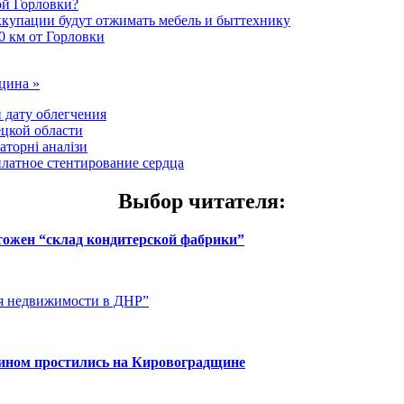
ой Горловки?
оккупации будут отжимать мебель и быттехнику
0 км от Горловки
ицина »
 дату облегчения
цкой области
аторні аналізи
латное стентирование сердца
Выбор читателя
:
чтожен “склад кондитерской фабрики”
ия недвижимости в ДНР”
нином простились на Кировоградщине