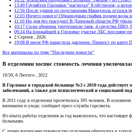
13:49
Гауляйтер Горловки “насчитал” 8 обстрелов, о кото
12:56
После ударов по подстанциям Мариуполь остался без
12:03
Ничего нового! Обнародован график подачи воды в
11:10
Ни дня без трагедии! В Донецкой области РФ убила
10:17
Силы обороны уничтожили танк, 4 средства ПВО, 8 Р
09:24
На ближайшей к Горловке участке ЛБС россияне про
2 Серпня , 2026
19:08
В июле РФ нарастила давление. Прирост по карте De
Все материалы по теме "Последние новости"
В отделении хоспис стоимость лечения увеличилась
10:50, 8 Лютого , 2012
В Горловке в городской больнице №3 с 2010 года действует
заболеваний, а также для психологической и социальной под
В 2011 году в отделении пролечилось 395 человек. В основн
внимании и уходе, сообщает пресс-служба горсовета.
Из опыта работы отделения за год выяснилось, что настоящее 
больными.
С этими вопросами руководство отделения обратилось к городс