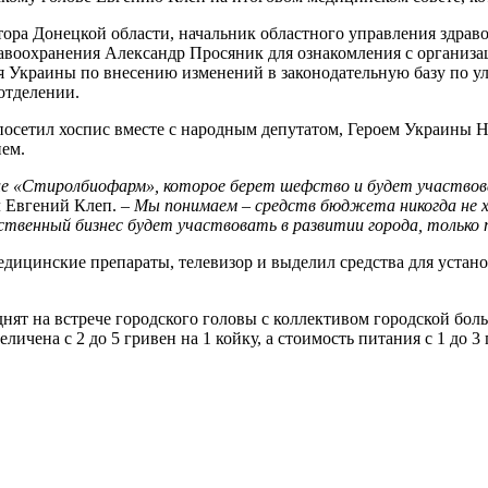
тора Донецкой области, начальник областного управления здрав
авоохранения Александр Просяник для ознакомления с организ
 Украины по внесению изменений в законодательную базу по у
отделении.
п посетил хоспис вместе с народным депутатом, Героем Украины
ем.
е «Стиролбиофарм», которое берет шефство и будет участвова
л Евгений Клеп. –
Мы понимаем – средств бюджета никогда не х
твенный бизнес будет участвовать в развитии города, только т
ицинские препараты, телевизор и выделил средства для устано
нят на встрече городского головы с коллективом городской бо
личена с 2 до 5 гривен на 1 койку, а стоимость питания с 1 до 3 