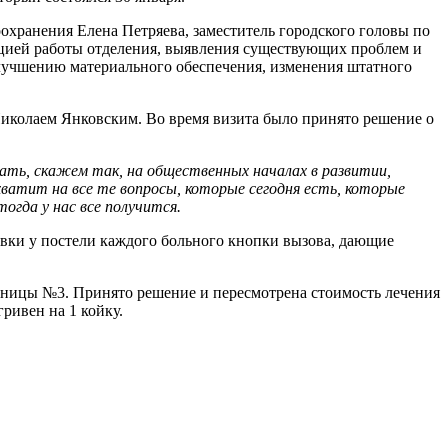
оохранения Елена Петряева, заместитель городского головы по
ацией работы отделения, выявления существующих проблем и
лучшению материального обеспечения, изменения штатного
 Николаем Янковским. Во время визита было принято решение о
ть, скажем так, на общественных началах в развитии,
ватит на все те вопросы, которые сегодня есть, которые
огда у нас все получится.
вки у постели каждого больного кнопки вызова, дающие
льницы №3. Принято решение и пересмотрена стоимость лечения
гривен на 1 койку.