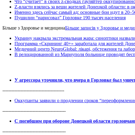
Что “считает” в своих z-сводках гауляйтер оккупированн
Z-власти взялись за вещи жителей Донецкой области: в 
Именно здесь сейчас самый ад: основные бои идут в 20–5
Пушилин “нарисовал” Горловке 190 тысяч населения
Більше з
Здоровье и медицина
Більше записів у Здоровье и мед
Украину накрыла экстремальная жара: синоптики назвали
Программа «Скрининг 40+» заработала для жителей Доне
Медичний центр NeuroGlobal: лікарі, обстеження та лабор
В релоцированной из Мариуполя больнице проводят бесп
У агрессора уточнили, что вчера в Горловке был уни
-----------------------------------------
Оккупанты заявили о продлении сроков “переоформлен
------------------------------------------
С погибшим при обороне Донецкой области горловча
------------------------------------------