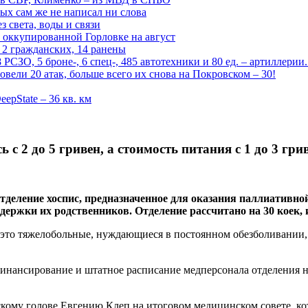
рых сам же не написал ни слова
 света, воды и связи
 оккупированной Горловке на август
 2 гражданских, 14 ранены
СЗО, 5 броне-, 6 спец-, 485 автотехники и 80 ед. – артиллерии
вели 20 атак, больше всего их снова на Покровском – 30!
epState – 36 кв. км
 с 2 до 5 гривен, а стоимость питания с 1 до 3 гри
 отделение хоспис, предназначенное для оказания паллиатив
держки их родственников. Отделение рассчитано на 30 коек, 
ом это тяжелобольные, нуждающиеся в постоянном обезболивани
финансирование и штатное расписание медперсонала отделения н
кому голове Евгению Клеп на итоговом медицинском совете, кот