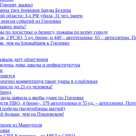
 Говорят, выжил
мена трех боевиков банды Безлера
 области: 3-х РФ убила, 31 чел. ранен
 версия событий из Горловки
важно знать?
ары по логистике и бизнесу, пожары по всему городу
, 2 РСЗО, 5 ед. броне- и 449 – автотехники, 65 – артиллерии. 
ак, чем на ближайшем к Горловке
азвали дату облегчения
еждены дома, школы и инфраструктура
зи
еняется
инично комментируя такие удары в z-пабликах
росло до 21-го человека!
 бренд
анда заявила о якобы ударе по Горловке
тв ПВО, 4 броне-, 379 автотехники и 55 ед. – артиллерии. Поте
ой победы (видеообзоры матчей)
й больше, чем на Покровском!
енцев из Мариуполя
ловке
 в СВР, Клименко – из МВД в СНБО