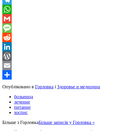
Telegram
WhatsApp
Gmail
Message
Reddit
LinkedIn
WordPress
Email
Share
Опубліковано в
Горловка
і
Здоровье и медицина
больница
лечение
питание
хоспис
Більше з
Горловка
Більше записів у Горловка »