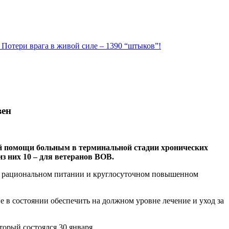
. Потери врага в живой силе – 1390 “штыков”!
вен
ной помощи больным в терминальной стадии хронических
из них 10 – для ветеранов ВОВ.
и, рациональном питании и круглосуточном повышенном
е в состоянии обеспечить на должном уровне лечение и уход за
орый состоялся 30 января.