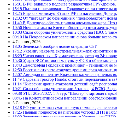
16:01
В РФ заявили о подрыве разработчика FPV-дронов.
15:18
Пытали и насиловали в Горловке: стали известны и
13:25
Еще как минимум 35 атак РФ по населению Донецкой
12:32
От “детсада” до безымянных “промобъектов”: новая
11:49
В Донецкую область пришла аномальная жара. Что 
10:56
Ночная атака на Киев и область: десятки жертв, уд
10:03
Силы обороны уничтожили 2 средства ПВО, 5 танков
09:10
На Покровском направлении снова больше всего ат
4 Серпня , 2026
18:05
Зеленский одобрил новые операции СБУ
17:12
Украину накрыла экстремальная жара: синоптики н
16:29
Число раненых в Краматорске выросло до 24: повр
15:36
Удары ВСУ по мостам, пункту ФСБ и объектам свя
13:43
Демография Горловки: время идет – тенденция не м
12:50
Россияне открыто атакуют дронами гражданских, ц
12:07
Авиаудар по центру Краматорска: число раненых вы
11:49
Садовый трактор Honda: стоит ли переплачивать за
11:14
“Киевские дроны атаковали детский сад”: роспропаг
10:21
Силы обороны уничтожили 5 танков, 4 РСЗО, 5 средс
09:38
УПЛ-2026/2027. 1-й тур: “Шахтер” стартовал с ярк
08:45
На Константиновском направлении боестолкновени
3 Серпня , 2026
18:18
РФ уничтожила гуманитарную помощь для пересел
17:25
Пьяный подросток на питбайке устроил ДТП в Гор
16:32
Зеленский продолжает ротации: Умеров – из СНБО