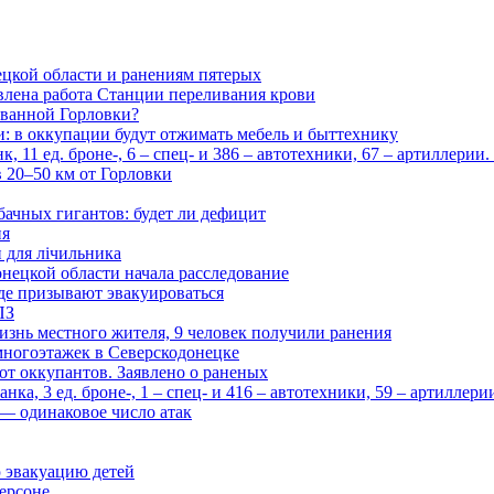
цкой области и ранениям пятерых
влена работа Станции переливания крови
рованной Горловки?
и: в оккупации будут отжимать мебель и быттехнику
 11 ед. броне-, 6 – спец- и 386 – автотехники, 67 – артиллерии
в 20–50 км от Горловки
бачных гигантов: будет ли дефицит
ия
и для лічильника
нецкой области начала расследование
де призывают эвакуироваться
ПЗ
изнь местного жителя, 9 человек получили ранения
многоэтажек в Северскодонецке
 от оккупантов. Заявлено о раненых
ка, 3 ед. броне-, 1 – спец- и 416 – автотехники, 59 – артиллер
— одинаковое число атак
 эвакуацию детей
ерсоне