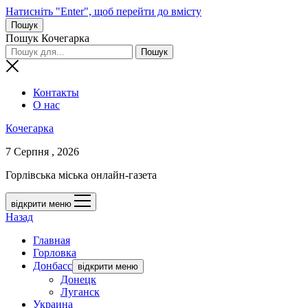
Натисніть "Enter", щоб перейти до вмісту
Пошук
Пошук Кочегарка
Контакты
О нас
Кочегарка
7 Серпня , 2026
Горлівська міська онлайн-газета
відкрити меню
Назад
Главная
Горловка
Донбасс
відкрити меню
Донецк
Луганск
Украина