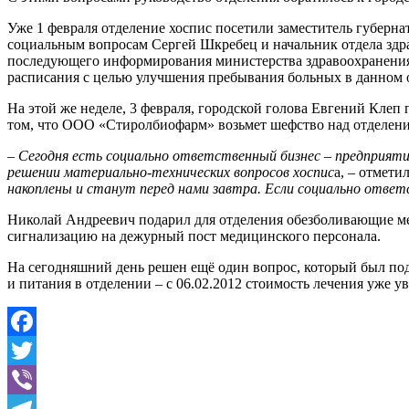
Уже 1 февраля отделение хоспис посетили заместитель губерна
социальным вопросам Сергей Шкребец и начальник отдела здр
последующего информирования министерства здравоохранения
расписания с целью улучшения пребывания больных в данном 
На этой же неделе, 3 февраля, городской голова Евгений Кле
том, что ООО «Стиролбиофарм» возьмет шефство над отделени
–
Сегодня есть социально ответственный бизнес – предприяти
решении материально-технических вопросов хоспис
а, – отмети
накоплены и станут перед нами завтра. Если социально ответс
Николай Андреевич подарил для отделения обезболивающие мед
сигнализацию на дежурный пост медицинского персонала.
На сегодняшний день решен ещё один вопрос, который был под
и питания в отделении – с 06.02.2012 стоимость лечения уже уве
Facebook
Twitter
Viber