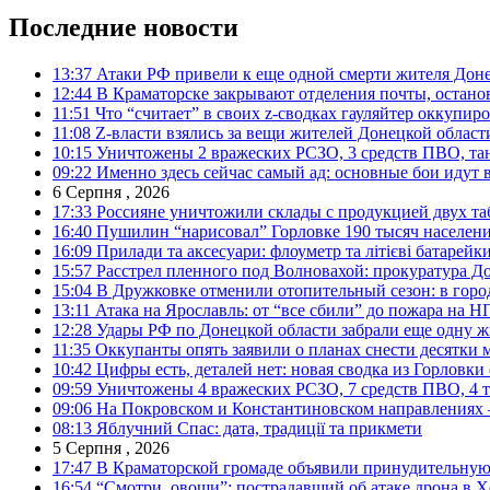
Последние новости
13:37
Атаки РФ привели к еще одной смерти жителя Доне
12:44
В Краматорске закрывают отделения почты, остано
11:51
Что “считает” в своих z-сводках гауляйтер оккупи
11:08
Z-власти взялись за вещи жителей Донецкой област
10:15
Уничтожены 2 вражеских РСЗО, 3 средств ПВО, танк,
09:22
Именно здесь сейчас самый ад: основные бои идут 
6 Серпня , 2026
17:33
Россияне уничтожили склады с продукцией двух та
16:40
Пушилин “нарисовал” Горловке 190 тысяч населен
16:09
Прилади та аксесуари: флоуметр та літієві батарейк
15:57
Расстрел пленного под Волновахой: прокуратура До
15:04
В Дружковке отменили отопительный сезон: в горо
13:11
Атака на Ярославль: от “все сбили” до пожара на Н
12:28
Удары РФ по Донецкой области забрали еще одну ж
11:35
Оккупанты опять заявили о планах снести десятки 
10:42
Цифры есть, деталей нет: новая сводка из Горловки
09:59
Уничтожены 4 вражеских РСЗО, 7 средств ПВО, 4 тан
09:06
На Покровском и Константиновском направлениях 
08:13
Яблучний Спас: дата, традиції та прикмети
5 Серпня , 2026
17:47
В Краматорской громаде объявили принудительную
16:54
“Смотри, овощи”: пострадавший об атаке дрона в Х