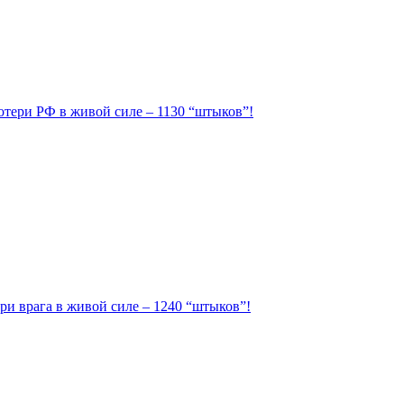
Потери РФ в живой силе – 1130 “штыков”!
ри врага в живой силе – 1240 “штыков”!