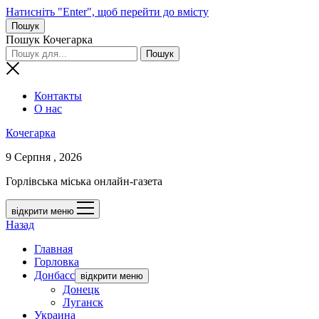
Натисніть "Enter", щоб перейти до вмісту
Пошук
Пошук Кочегарка
Контакты
О нас
Кочегарка
9 Серпня , 2026
Горлівська міська онлайн-газета
відкрити меню
Назад
Главная
Горловка
Донбасс
відкрити меню
Донецк
Луганск
Украина