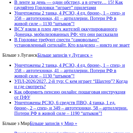
В ленте за день — один обстрел, а в отчете… 15! Как
гауляйтер Горловки “играет” прилетами
Уничтожены 2 танка, 4 РСЗО, 4 ед. броне-, 1 – спец- и
358 – автотехники, 41 – артиллерии. Потери РФ в
живой силе – 1130 “штыков”!
ВСУ взяли в плен двух жителей оккупированного
Донецка, мобилизованных РФ: что они рассказали
В Горловке требуют снести “самовольно”
установленный ситилайт. Кто владелец – никто не знает
Більше з
Луганск
Більше записів у Луганск »
Уничтожены 2 танка, 4 РСЗО, 4 ед. броне-, 1 – спец- и
358 – автотехники, 41 – артиллерии. Потери РФ в
живой силе – 1130 “штыков”!
УПЛ-2026/2027. 2-й тур: С кем играет “Шахтер”? Когда
и где смотреть?
Как оформить пенсию онлайн: пошаговая инструкция
от ПФУ
Уничтожены РСЗО, 6 средств ПВО, 4 танка, 1 ед.
броне-, 2 – спец- и 349 – автотехники, 58 – артиллерии.
Потери РФ в живой силе – 1190 “штыков”!
Більше з
Мир
Більше записів у Мир »