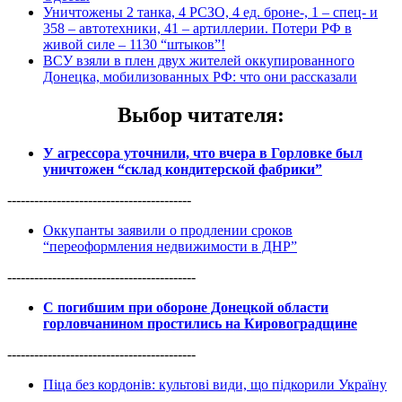
Уничтожены 2 танка, 4 РСЗО, 4 ед. броне-, 1 – спец- и
358 – автотехники, 41 – артиллерии. Потери РФ в
живой силе – 1130 “штыков”!
ВСУ взяли в плен двух жителей оккупированного
Донецка, мобилизованных РФ: что они рассказали
Выбор читателя
:
У агрессора уточнили, что вчера в Горловке был
уничтожен “склад кондитерской фабрики”
-----------------------------------------
Оккупанты заявили о продлении сроков
“переоформления недвижимости в ДНР”
------------------------------------------
С погибшим при обороне Донецкой области
горловчанином простились на Кировоградщине
------------------------------------------
Піца без кордонів: культові види, що підкорили Україну