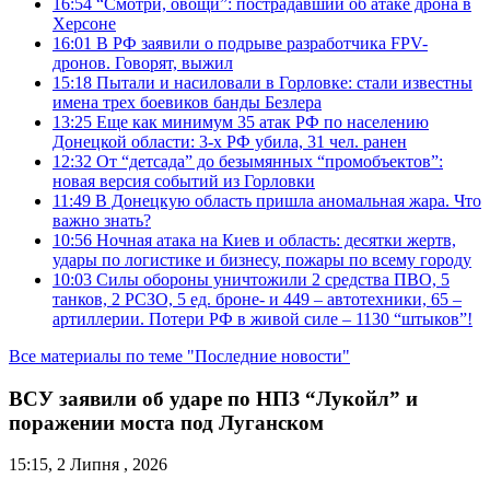
16:54
“Смотри, овощи”: пострадавший об атаке дрона в
Херсоне
16:01
В РФ заявили о подрыве разработчика FPV-
дронов. Говорят, выжил
15:18
Пытали и насиловали в Горловке: стали известны
имена трех боевиков банды Безлера
13:25
Еще как минимум 35 атак РФ по населению
Донецкой области: 3-х РФ убила, 31 чел. ранен
12:32
От “детсада” до безымянных “промобъектов”:
новая версия событий из Горловки
11:49
В Донецкую область пришла аномальная жара. Что
важно знать?
10:56
Ночная атака на Киев и область: десятки жертв,
удары по логистике и бизнесу, пожары по всему городу
10:03
Силы обороны уничтожили 2 средства ПВО, 5
танков, 2 РСЗО, 5 ед. броне- и 449 – автотехники, 65 –
артиллерии. Потери РФ в живой силе – 1130 “штыков”!
Все материалы по теме "Последние новости"
ВСУ заявили об ударе по НПЗ “Лукойл” и
поражении моста под Луганском
15:15, 2 Липня , 2026