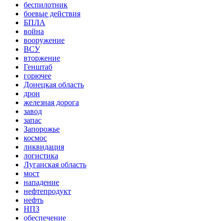
беспилотник
боевые действия
БПЛА
война
вооружение
ВСУ
вторжение
Генштаб
горючее
Донецкая область
дрон
железная дорога
завод
запас
Запорожье
космос
ликвидация
логистика
Луганская область
мост
нападение
нефтепродукт
нефть
НПЗ
обеспечение