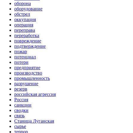
оборона
оборудование
обстрел
оккупация
операция
переправа
переработка
повреждение
подтверждение
пожар
потенциал
потери
предприятие
производство
промышленность
разрушение
резерв
российская агрессия
Россия
санкции
сводки
связь
Станица Луганская
сырье
террор