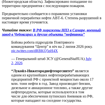
(Нижегородская область). Зафиксировано попадание по
территории предприятия с последующим пожаром.
Предварительно сообщается о поражении установки
первичной переработки нефти АВТ-6. Степень разрушений в
настоящее время уточняется.
Читайте также:
В РФ поражены НПЗ в Самаре, военный
завод в Чебоксарах и другие объекты “нефтянки”
Бойова робота підрозділів Повітряного
командування “Центр” в ніч на 2 липня 2026 року.
pic.twitter.com/dRBKQ5pH4X
— Генеральний штаб ЗСУ (@GeneralStaffUA)
July
2, 2026
“Лукойл-Нижегороднефтеоргсинтез”
является
одним из крупнейших нефтеперерабатывающих
предприятий РФ с проектной мощностью около 17
млн. тонн нефти в год. Завод производит бензин,
дизельное и авиационное топливо, а также другие
нефтепродукты, которые используются в том
числе для обеспечения путинских боевиков из РФ,
которые нападают на соседние государства.