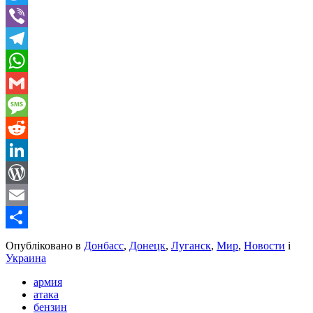
Twitter
Viber
Telegram
WhatsApp
Gmail
Message
Reddit
LinkedIn
WordPress
Email
Share
Опубліковано в
Донбасс
,
Донецк
,
Луганск
,
Мир
,
Новости
і
Украина
армия
атака
бензин