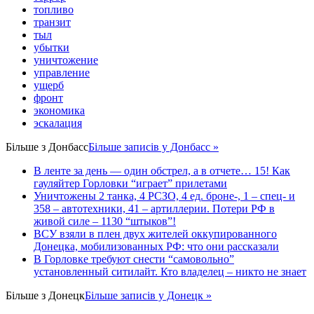
топливо
транзит
тыл
убытки
уничтожение
управление
ущерб
фронт
экономика
эскалация
Більше з
Донбасс
Більше записів у Донбасс »
В ленте за день — один обстрел, а в отчете… 15! Как
гауляйтер Горловки “играет” прилетами
Уничтожены 2 танка, 4 РСЗО, 4 ед. броне-, 1 – спец- и
358 – автотехники, 41 – артиллерии. Потери РФ в
живой силе – 1130 “штыков”!
ВСУ взяли в плен двух жителей оккупированного
Донецка, мобилизованных РФ: что они рассказали
В Горловке требуют снести “самовольно”
установленный ситилайт. Кто владелец – никто не знает
Більше з
Донецк
Більше записів у Донецк »