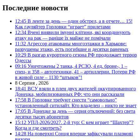
Последние новости
12:45
В ленте за день — один обстрел, а в отчете… 15!
Как гауляйтер Горловки “играет” прилетами
12:34
Вчені виявили імунні клітини, які координують
атаку на рак — раніше їх майже не помічали
11:32
Агрессор атакованы многоэтажки в Харькове:
разрушены этажи, есть погибшие и десятки раненых
10:29
В разгар курортного сезона РФ продолжает террор
Одессы
09:16
Уничтожены 2 танка, 4 РСЗО, 4 ед. броне-, 1 –
спец- и 358 – автотехники, 41 – артиллерии. Потери РФ
в живой силе – 1130 “штыков”!
8 Серпня , 2026
18:41
ВСУ взяли в плен двух жителей оккупированного
Донецка, мобилизованных РФ: что они рассказали
17:58
В Горловке требуют снести “самовольно”
установленный ситилайт. Кто владелец – никто не знает
17:05
В Донецке за день — серия отключений: без света
десятки тысяч абонентов
15:12
УПЛ-2026/2027. 2-й тур: С кем играет “Шахтер”?
Когда и где смотреть?
14:28
На поверхні Сонця вперше зафіксували плазмові
вихори