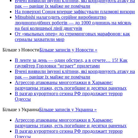
Вчені виявили імунні клітини, які координують атаку на
рак — раніше їх майже не помічали
На поверхні Сонця вперше зафіксували плазмові вихори
Mitsubishi налагодить серійне виробництво
людиноподібних роботів — до 1000 одиниць на місяць
на базі колишньої лінії двигунів
От «мыльных опер» до стриминговых марафонов: как
сериалы захватили мир
Більше з
Новости
Більше записів у Новости »
В ленте за день — один обстрел, а в отчете… 15! Как
гауляйтер Горловки “играет” прилетами
Вчені виявили імунні клітини, які координують атаку на
рак — раніше їх майже не помічали
Агрессор атакованы многоэтажки в Харькове:
разрушены этажи, есть погибшие и десятки раненых
В разгар курортного сезона РФ продолжает террор
Одессы
Більше з
Украина
Більше записів у Украина »
Агрессор атакованы многоэтажки в Харькове:
разрушены этажи, есть погибшие и десятки раненых
В разгар курортного сезона РФ продолжает террор
Одессы