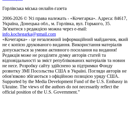
Горлівська міська онлайн-газета
2006-2026 © Усі права належать - «Кочегарка». Адреса: 84617,
Україна, Донецька обл., м. Горлівка, вул. Горького, 35.
Зв'язатися з редакцією можна через e-mail:
info.kochegarka@gmail.com
«Кочегарка» - це незалежний інформаційний майданчик, який
не є копією друкованого видання. Використання матеріалів
допускається за умови активного посилання на видання!
Редакція може не розділяти думку авторів статей та
відповідальності за зміст републікованих матеріалів та новин
не несе. Розробку сайту здійснено за підтримки Фонду
розвитку ЗМІ Посольства США в Україні. Погляди авторів не
обов'язково збігаються з офіційною позицією уряду США.
Supported by the Media Development Fund of the U.S. Embassy in
Ukraine. The views of the authors do not necessarily reflect the
official position of the U.S. Government.”