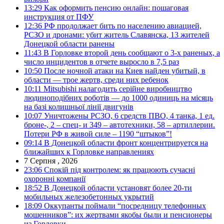
13:29
Как оформить пенсию онлайн: пошаговая
инструкция от ПФУ
12:36
РФ продолжает бить по населению авиацией,
РСЗО и дронами: убит житель Славянска, 13 жителей
Донецкой области ранены
11:43
В Горловке второй день сообщают о 3-х раненых, а
число инцидентов в отчете выросло в 7,5 раз
10:50
После ночной атаки на Киев найден убитый, в
области — трое жертв, среди них ребенок
10:11
Mitsubishi налагодить серійне виробництво
людиноподібних роботів — до 1000 одиниць на місяць
на базі колишньої лінії двигунів
10:07
Уничтожены РСЗО, 6 средств ПВО, 4 танка, 1 ед.
броне-, 2 – спец- и 349 – автотехники, 58 – артиллерии.
Потери РФ в живой силе – 1190 “штыков”!
09:14
В Донецкой области фронт концентрируется на
ближайших к Горловке направлениях
7 Серпня , 2026
23:06
Спокій під контролем: як працюють сучасні
охоронні компанії
18:52
В Донецкой области установят более 20-ти
мобильных железобетонных укрытий
18:09
Оккупанты поймали “посредницу телефонных
мошенников”: их жертвами якобы были и пенсионеры
из Горловки