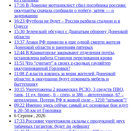
17:16
В Донецке мотоциклист сбил пособника россиян:
оккупанты сначала сообщали о побеге, затем — о
задержании
16:23
Футбола не будет – Россия разбила стадион и в
Одессе
15:30
Зеленский обсудил с Драпатым оборону Донецкой
области
13:37
Атаки РФ привели к еще одной смерти жителя
Донецкой области и ранениям пятерых
12:44
В Краматорске закрывают отделения почты,
остановлена работа Станции переливания крови
11:51
Что “считает” в своих z-сводках гауляйтер
оккупированной Горловки?
11:08
Z-власти взялись за вещи жителей Донецкой
области: в оккупации будут отжимать мебель и
быттехнику
10:15
Уничтожены 2 вражеских РСЗО, 3 средств ПВО,
танк, 11 ед. броне-, 6 – спец- и 386 – автотехники, 67 –
артиллерии. Потери РФ в живой силе – 1210 “штыков”!
09:22
Именно здесь сейчас самый ад: основные бои идут
в 20–50 км от Горловки
6 Серпня , 2026
17:33
Россияне уничтожили склады с продукцией двух
табачных гигантов: будет ли дефицит