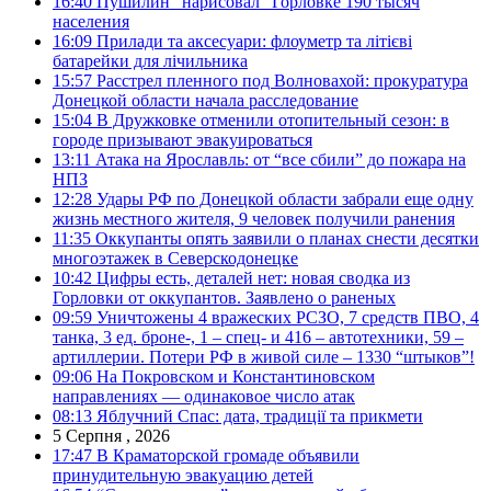
16:40
Пушилин “нарисовал” Горловке 190 тысяч
населения
16:09
Прилади та аксесуари: флоуметр та літієві
батарейки для лічильника
15:57
Расстрел пленного под Волновахой: прокуратура
Донецкой области начала расследование
15:04
В Дружковке отменили отопительный сезон: в
городе призывают эвакуироваться
13:11
Атака на Ярославль: от “все сбили” до пожара на
НПЗ
12:28
Удары РФ по Донецкой области забрали еще одну
жизнь местного жителя, 9 человек получили ранения
11:35
Оккупанты опять заявили о планах снести десятки
многоэтажек в Северскодонецке
10:42
Цифры есть, деталей нет: новая сводка из
Горловки от оккупантов. Заявлено о раненых
09:59
Уничтожены 4 вражеских РСЗО, 7 средств ПВО, 4
танка, 3 ед. броне-, 1 – спец- и 416 – автотехники, 59 –
артиллерии. Потери РФ в живой силе – 1330 “штыков”!
09:06
На Покровском и Константиновском
направлениях — одинаковое число атак
08:13
Яблучний Спас: дата, традиції та прикмети
5 Серпня , 2026
17:47
В Краматорской громаде объявили
принудительную эвакуацию детей