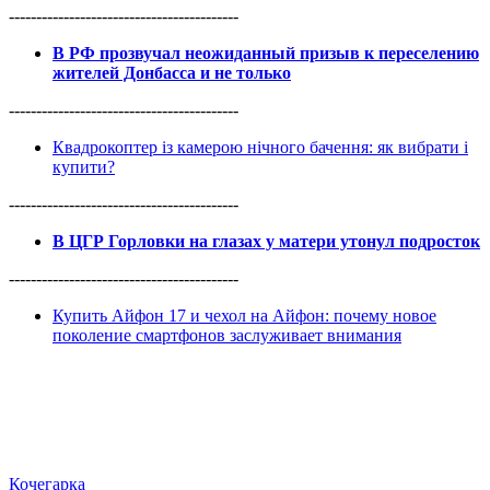
------------------------------------------
В РФ прозвучал неожиданный призыв к переселению
жителей Донбасса и не только
------------------------------------------
Квадрокоптер із камерою нічного бачення: як вибрати і
купити?
------------------------------------------
В ЦГР Горловки на глазах у матери утонул подросток
------------------------------------------
Купить Айфон 17 и чехол на Айфон: почему новое
поколение смартфонов заслуживает внимания
Кочегарка