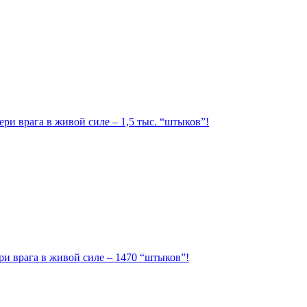
ри врага в живой силе – 1,5 тыс. “штыков”!
ри врага в живой силе – 1470 “штыков”!