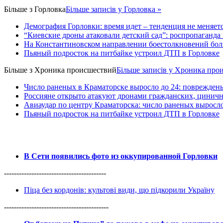
Більше з
Горловка
Більше записів у Горловка »
Демография Горловки: время идет – тенденция не меняет
“Киевские дроны атаковали детский сад”: роспропаганда 
На Константиновском направлении боестолкновений бол
Пьяный подросток на питбайке устроил ДТП в Горловке
Більше з
Хроника происшествий
Більше записів у Хроника про
Число раненых в Краматорске выросло до 24: поврежден
Россияне открыто атакуют дронами гражданских, циничн
Авиаудар по центру Краматорска: число раненых выросло 
Пьяный подросток на питбайке устроил ДТП в Горловке
В Сети появились фото из оккупированной Горловки
-----------------------------------------
Піца без кордонів: культові види, що підкорили Україну
------------------------------------------