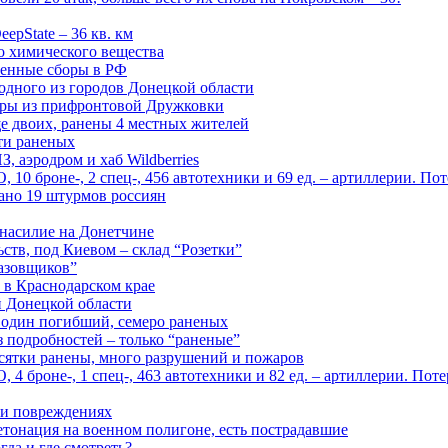
epState – 36 кв. км
о химического вещества
енные сборы в РФ
одного из городов Донецкой области
дры из прифронтовой Дружковки
е двоих, ранены 4 местных жителей
сти раненых
, аэродром и хаб Wildberries
0 броне-, 2 спец-, 456 автотехники и 69 ед. – артиллерии. Поте
ано 19 штурмов россиян
 насилие на Донетчине
ств, под Киевом – склад “Розетки”
газовщиков”
 в Краснодарском крае
й Донецкой области
: один погибший, семеро раненых
з подробностей – только “раненые”
есятки ранены, много разрушений и пожаров
 броне-, 1 спец-, 463 автотехники и 82 ед. – артиллерии. Поте
м и повреждениях
онация на военном полигоне, есть пострадавшие
гда и где смотреть?