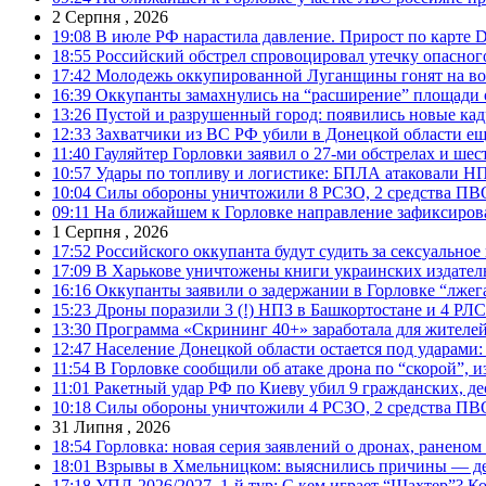
2 Серпня , 2026
19:08
В июле РФ нарастила давление. Прирост по карте De
18:55
Российский обстрел спровоцировал утечку опасног
17:42
Молодежь оккупированной Луганщины гонят на во
16:39
Оккупанты замахнулись на “расширение” площади 
13:26
Пустой и разрушенный город: появились новые ка
12:33
Захватчики из ВС РФ убили в Донецкой области ещ
11:40
Гауляйтер Горловки заявил о 27-ми обстрелах и ше
10:57
Удары по топливу и логистике: БПЛА атаковали НПЗ
10:04
Силы обороны уничтожили 8 РСЗО, 2 средства ПВО, 1
09:11
На ближайшем к Горловке направление зафиксиров
1 Серпня , 2026
17:52
Российского оккупанта будут судить за сексуальное
17:09
В Харькове уничтожены книги украинских издатель
16:16
Оккупанты заявили о задержании в Горловке “лже
15:23
Дроны поразили 3 (!) НПЗ в Башкортостане и 4 РЛС
13:30
Программа «Скрининг 40+» заработала для жителе
12:47
Население Донецкой области остается под ударами
11:54
В Горловке сообщили об атаке дрона по “скорой”, и
11:01
Ракетный удар РФ по Киеву убил 9 гражданских, д
10:18
Силы обороны уничтожили 4 РСЗО, 2 средства ПВО, 4
31 Липня , 2026
18:54
Горловка: новая серия заявлений о дронах, ранено
18:01
Взрывы в Хмельницком: выяснились причины — дет
17:18
УПЛ-2026/2027. 1-й тур: С кем играет “Шахтер”? Ко