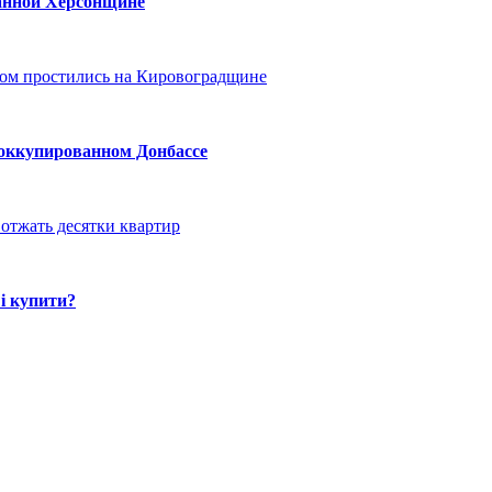
ванной Херсонщине
ом простились на Кировоградщине
 оккупированном Донбассе
отжать десятки квартир
і купити?