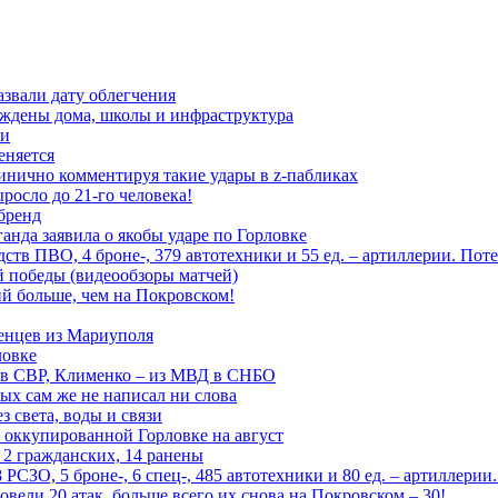
азвали дату облегчения
еждены дома, школы и инфраструктура
зи
еняется
инично комментируя такие удары в z-пабликах
росло до 21-го человека!
 бренд
анда заявила о якобы ударе по Горловке
тв ПВО, 4 броне-, 379 автотехники и 55 ед. – артиллерии. Поте
ой победы (видеообзоры матчей)
й больше, чем на Покровском!
енцев из Мариуполя
ловке
 в СВР, Клименко – из МВД в СНБО
рых сам же не написал ни слова
 света, воды и связи
 оккупированной Горловке на август
 2 гражданских, 14 ранены
СЗО, 5 броне-, 6 спец-, 485 автотехники и 80 ед. – артиллерии
вели 20 атак, больше всего их снова на Покровском – 30!