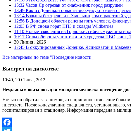
15:32
Часов Яр отрезан от снабжения: город разрушен
13:49
Как из Донецкой области эвакуируют семьи с деть
13:14
Взрывы без тревоги в Хмельницком и ракетный уда
12:56
В Донецкой области ранены пять человек, фиксиру
12:03
В РФ снова горят НПЗ и склады Wildberries
11:10
Новые заявления из Горловки: гибель мужчины и р
10:17
Силы обороны уничтожили 3 средства ПВО, танк, 7 б
30 Липня , 2026
17:45
В оккупированных Донецке, Ясиноватой и Макеевке
Все материалы по теме "Последние новости"
Выстрел на дискотеке
10:40, 20 Січня , 2012
Неудачным оказалось для молодого человека посещение дис
Ночью он обратился за помощью в приемное отделение больниц
пистолета. После консультации специалиста, установившего, чт
госпитализирован в стационар. Информация передана в милиц