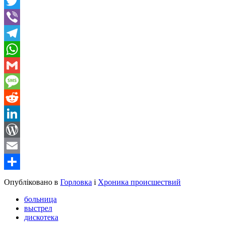
Facebook
Twitter
Viber
Telegram
WhatsApp
Gmail
Message
Reddit
LinkedIn
WordPress
Email
Share
Опубліковано в
Горловка
і
Хроника происшествий
больница
выстрел
дискотека