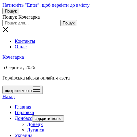
Натисніть "Enter", щоб перейти до вмісту
Пошук
Пошук Кочегарка
Контакты
О нас
Кочегарка
5 Серпня , 2026
Горлівська міська онлайн-газета
відкрити меню
Назад
Главная
Горловка
Донбасс
відкрити меню
Донецк
Луганск
Украина