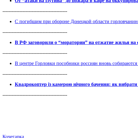
От “атаки на Путина” до пожара в кафе на оккупиро
------------------------------------------
С погибшим при обороне Донецкой области горловчанин
------------------------------------------
В РФ заговорили о “моратории” на отжатие жилья на
------------------------------------------
В центре Горловки пособники россиян вновь собираются 
------------------------------------------
Квадрокоптер із камерою нічного бачення: як вибрати 
------------------------------------------
Кочегарка