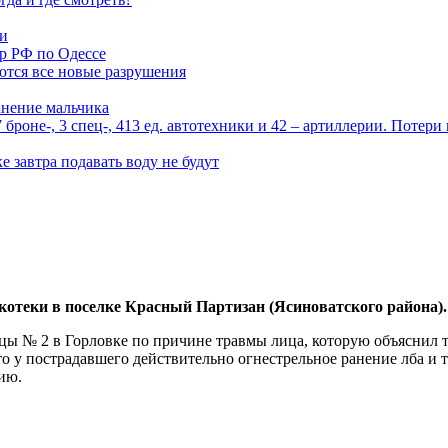
ми
р РФ по Одессе
ются все новые разрушения
анение мальчика
роне-, 3 спец-, 413 ед. автотехники и 42 – артиллерии. Потери
 завтра подавать воду не будут
котеки в поселке Красный Партизан (Ясиноватского района).
ы № 2 в Горловке по причине травмы лица, которую объяснил те
о у пострадавшего действительно огнестрельное ранение лба и т
ию.