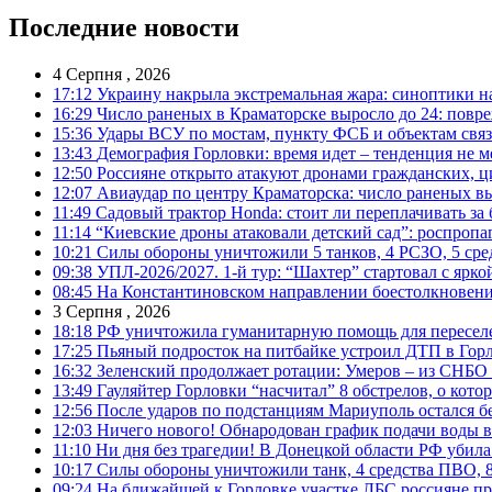
Последние новости
4 Серпня , 2026
17:12
Украину накрыла экстремальная жара: синоптики н
16:29
Число раненых в Краматорске выросло до 24: повр
15:36
Удары ВСУ по мостам, пункту ФСБ и объектам свя
13:43
Демография Горловки: время идет – тенденция не м
12:50
Россияне открыто атакуют дронами гражданских, ц
12:07
Авиаудар по центру Краматорска: число раненых вы
11:49
Садовый трактор Honda: стоит ли переплачивать за
11:14
“Киевские дроны атаковали детский сад”: роспропаг
10:21
Силы обороны уничтожили 5 танков, 4 РСЗО, 5 средс
09:38
УПЛ-2026/2027. 1-й тур: “Шахтер” стартовал с ярк
08:45
На Константиновском направлении боестолкновени
3 Серпня , 2026
18:18
РФ уничтожила гуманитарную помощь для пересел
17:25
Пьяный подросток на питбайке устроил ДТП в Гор
16:32
Зеленский продолжает ротации: Умеров – из СНБО
13:49
Гауляйтер Горловки “насчитал” 8 обстрелов, о кото
12:56
После ударов по подстанциям Мариуполь остался без
12:03
Ничего нового! Обнародован график подачи воды в
11:10
Ни дня без трагедии! В Донецкой области РФ убила
10:17
Силы обороны уничтожили танк, 4 средства ПВО, 8 Р
09:24
На ближайшей к Горловке участке ЛБС россияне про