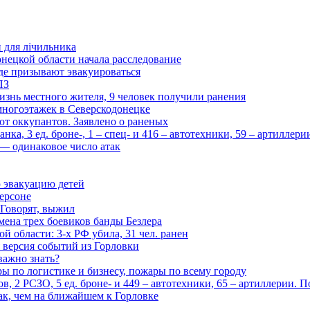
и для лічильника
нецкой области начала расследование
де призывают эвакуироваться
ПЗ
изнь местного жителя, 9 человек получили ранения
многоэтажек в Северскодонецке
 от оккупантов. Заявлено о раненых
ка, 3 ед. броне-, 1 – спец- и 416 – автотехники, 59 – артиллер
— одинаковое число атак
 эвакуацию детей
ерсоне
 Говорят, выжил
мена трех боевиков банды Безлера
 области: 3-х РФ убила, 31 чел. ранен
 версия событий из Горловки
важно знать?
ары по логистике и бизнесу, пожары по всему городу
, 2 РСЗО, 5 ед. броне- и 449 – автотехники, 65 – артиллерии. 
ак, чем на ближайшем к Горловке