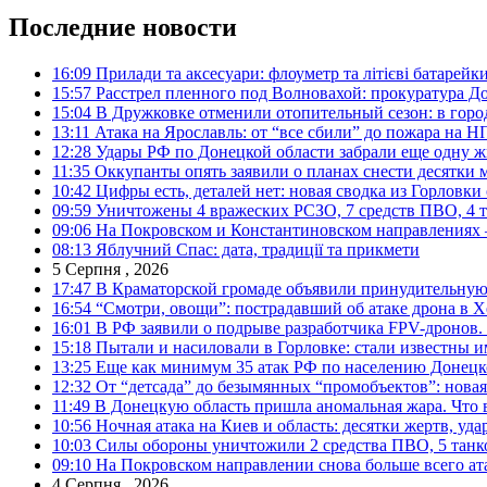
Последние новости
16:09
Прилади та аксесуари: флоуметр та літієві батарейк
15:57
Расстрел пленного под Волновахой: прокуратура До
15:04
В Дружковке отменили отопительный сезон: в горо
13:11
Атака на Ярославль: от “все сбили” до пожара на Н
12:28
Удары РФ по Донецкой области забрали еще одну ж
11:35
Оккупанты опять заявили о планах снести десятки 
10:42
Цифры есть, деталей нет: новая сводка из Горловки
09:59
Уничтожены 4 вражеских РСЗО, 7 средств ПВО, 4 тан
09:06
На Покровском и Константиновском направлениях 
08:13
Яблучний Спас: дата, традиції та прикмети
5 Серпня , 2026
17:47
В Краматорской громаде объявили принудительную
16:54
“Смотри, овощи”: пострадавший об атаке дрона в Х
16:01
В РФ заявили о подрыве разработчика FPV-дронов.
15:18
Пытали и насиловали в Горловке: стали известны и
13:25
Еще как минимум 35 атак РФ по населению Донецкой
12:32
От “детсада” до безымянных “промобъектов”: новая
11:49
В Донецкую область пришла аномальная жара. Что 
10:56
Ночная атака на Киев и область: десятки жертв, уд
10:03
Силы обороны уничтожили 2 средства ПВО, 5 танков
09:10
На Покровском направлении снова больше всего ат
4 Серпня , 2026