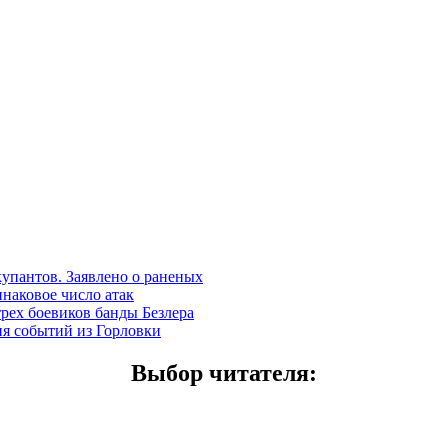
купантов. Заявлено о раненых
наковое число атак
трех боевиков банды Безлера
ия событий из Горловки
Выбор читателя
: