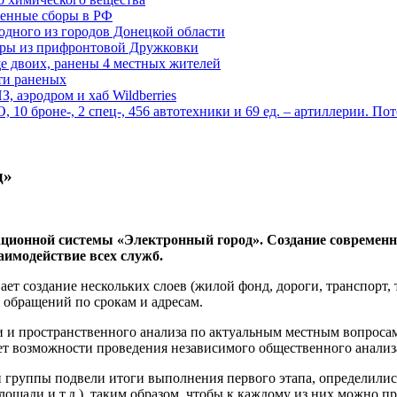
енные сборы в РФ
одного из городов Донецкой области
дры из прифронтовой Дружковки
е двоих, ранены 4 местных жителей
сти раненых
, аэродром и хаб Wildberries
0 броне-, 2 спец-, 456 автотехники и 69 ед. – артиллерии. Поте
д»
ационной системы «Электронный город». Создание современ
заимодействие всех служб.
т создание нескольких слоев (жилой фонд, дороги, транспорт, 
 обращений по срокам и адресам.
 и пространственного анализа по актуальным местным вопросам
т возможности проведения независимого общественного анализа
ей группы подвели итоги выполнения первого этапа, определилис
площади и т.д.), таким образом, чтобы к каждому из них можно