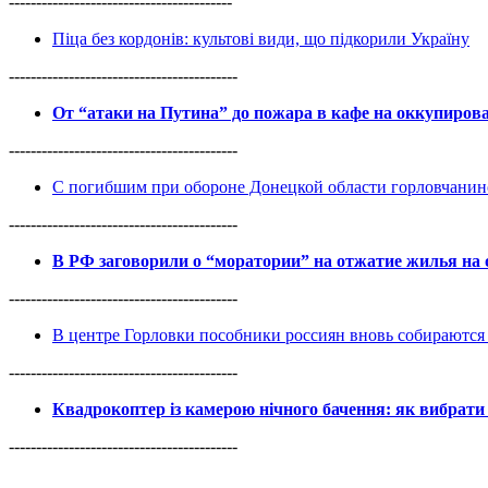
-----------------------------------------
Піца без кордонів: культові види, що підкорили Україну
------------------------------------------
От “атаки на Путина” до пожара в кафе на оккупиро
------------------------------------------
С погибшим при обороне Донецкой области горловчанин
------------------------------------------
В РФ заговорили о “моратории” на отжатие жилья на
------------------------------------------
В центре Горловки пособники россиян вновь собираются 
------------------------------------------
Квадрокоптер із камерою нічного бачення: як вибрати 
------------------------------------------