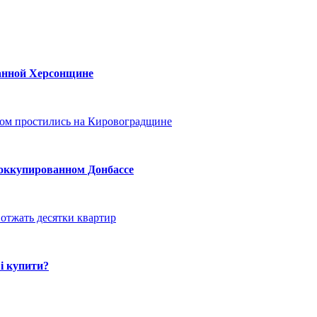
ванной Херсонщине
ом простились на Кировоградщине
 оккупированном Донбассе
отжать десятки квартир
і купити?