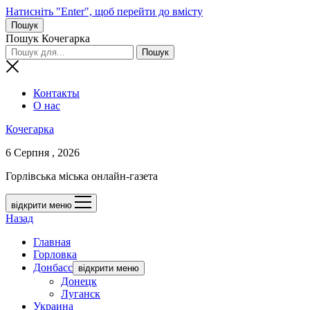
Натисніть "Enter", щоб перейти до вмісту
Пошук
Пошук Кочегарка
Контакты
О нас
Кочегарка
6 Серпня , 2026
Горлівська міська онлайн-газета
відкрити меню
Назад
Главная
Горловка
Донбасс
відкрити меню
Донецк
Луганск
Украина