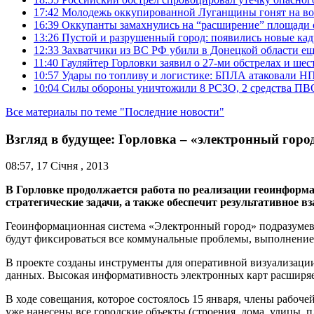
17:42
Молодежь оккупированной Луганщины гонят на во
16:39
Оккупанты замахнулись на “расширение” площади 
13:26
Пустой и разрушенный город: появились новые ка
12:33
Захватчики из ВС РФ убили в Донецкой области ещ
11:40
Гауляйтер Горловки заявил о 27-ми обстрелах и ше
10:57
Удары по топливу и логистике: БПЛА атаковали НПЗ
10:04
Силы обороны уничтожили 8 РСЗО, 2 средства ПВО, 1
Все материалы по теме "Последние новости"
Взгляд в будущее: Горловка – «электронный горо
08:57, 17 Січня , 2013
В Горловке продолжается работа по реализации геоинформ
стратегические задачи, а также обеспечит результативное в
Геоинформационная система «Электронный город» подразумевае
будут фиксироваться все коммунальные проблемы, выполнение
В проекте созданы инструменты для оперативной визуализации
данных. Высокая информативность электронных карт расширяе
В ходе совещания, которое состоялось 15 января, члены рабоч
уже нанесены все городские объекты (строения, дома, улицы, 