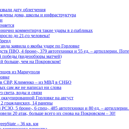
азвали дату облегчения
еждены дома, школы и инфраструктура
зи
еняется
инично комментируя такие удары в z-пабликах
росло до 21-го человека!
 бренд
анда заявила о якобы ударе по Горловке
тв ПВО, 4 броне-, 379 автотехники и 55 ед. – артиллерии. Поте
ой победы (видеообзоры матчей)
й больше, чем на Покровском!
енцев из Мариуполя
ловке
 в СВР, Клименко – из МВД в СНБО
рых сам же не написал ни слова
 света, воды и связи
 оккупированной Горловке на август
 2 гражданских, 14 ранены
СЗО, 5 броне-, 6 спец-, 485 автотехники и 80 ед. – артиллерии
вели 20 атак, больше всего их снова на Покровском – 30!
epState – 36 кв. км
о химического вещества