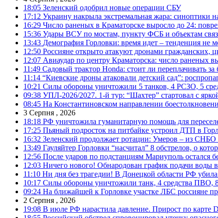
18:05
Зеленский одобрил новые операции СБУ
17:12
Украину накрыла экстремальная жара: синоптики н
16:29
Число раненых в Краматорске выросло до 24: повр
15:36
Удары ВСУ по мостам, пункту ФСБ и объектам свя
13:43
Демография Горловки: время идет – тенденция не м
12:50
Россияне открыто атакуют дронами гражданских, ц
12:07
Авиаудар по центру Краматорска: число раненых вы
11:49
Садовый трактор Honda: стоит ли переплачивать за
11:14
“Киевские дроны атаковали детский сад”: роспропаг
10:21
Силы обороны уничтожили 5 танков, 4 РСЗО, 5 средс
09:38
УПЛ-2026/2027. 1-й тур: “Шахтер” стартовал с ярк
08:45
На Константиновском направлении боестолкновени
3 Серпня , 2026
18:18
РФ уничтожила гуманитарную помощь для пересел
17:25
Пьяный подросток на питбайке устроил ДТП в Гор
16:32
Зеленский продолжает ротации: Умеров – из СНБО
13:49
Гауляйтер Горловки “насчитал” 8 обстрелов, о кото
12:56
После ударов по подстанциям Мариуполь остался без
12:03
Ничего нового! Обнародован график подачи воды в
11:10
Ни дня без трагедии! В Донецкой области РФ убила
10:17
Силы обороны уничтожили танк, 4 средства ПВО, 8 Р
09:24
На ближайшей к Горловке участке ЛБС россияне про
2 Серпня , 2026
19:08
В июле РФ нарастила давление. Прирост по карте De
18:55
Российский обстрел спровоцировал утечку опасног