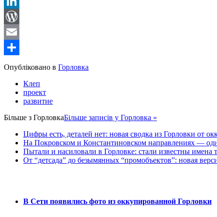
Reddit
LinkedIn
WordPress
Email
Share
Опубліковано в
Горловка
Клеп
проект
развитие
Більше з
Горловка
Більше записів у Горловка »
Цифры есть, деталей нет: новая сводка из Горловки от ок
На Покровском и Константиновском направлениях — оди
Пытали и насиловали в Горловке: стали известны имена 
От “детсада” до безымянных “промобъектов”: новая верс
В Сети появились фото из оккупированной Горловки