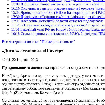
17:09
В Харькове уничтожены книги украинских издатель
16:16
Оккупанты заявили о задержании в Горловке “лже
15:23
Дроны поразили 3 (!) НПЗ в Башкортостане и 4 РЛС
13:30
Программа «Скрининг 40+» заработала для жителе
12:47
Население Донецкой области остается под ударами
11:54
В Горловке сообщили об атаке дрона по “скорой”, и
11:01
Ракетный удар РФ по Киеву убил 9 гражданских, д
10:18
Силы обороны уничтожили 4 РСЗО, 2 средства ПВО, 4
Все материалы по теме "Последние новости"
«Днепр» остановил «Шахтер»
12:41, 22 Квітня , 2013
Празднование чемпионства горняков откладывается – в цент
На «Днепр Арене» соперники уступать друг другу не захотели 
поля, хотя назвать ее грубой, наверное, нельзя. Счет был отк
одиннадцатиметрового (Срна). Теперь «Днепр» отделяют от вто
сыграть между собой. Тем временем в Харькове «Металлист» в 
(Идейе (2), Ярмоленко, Безус и Гусев).
Остальные результаты 25-го тура чемпионата Украины по футбол
«Волынь» – 3:0. Матч «Арсенал» – «Карпаты» состоится сегодн