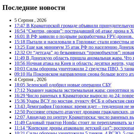
Последние новости
5 Серпня , 2026
17:47
В Краматорской громаде объявили принудительную
16:54
“Смотри, овощи”: пострадавший об атаке дрона в Х
16:01
В РФ заявили о подрыве разработчика FPV-дронов.
15:18
Пытали и насиловали в Горловке: стали известны и
13:25
Еще как минимум 35 атак РФ по населению Донецкой
12:32
От “детсада” до безымянных “промобъектов”: новая
11:49
В Донецкую область пришла аномальная жара. Что 
10:56
Ночная атака на Киев и область: десятки жертв, уд
10:03
Силы обороны уничтожили 2 средства ПВО, 5 танков
09:10
На Покровском направлении снова больше всего ат
4 Серпня , 2026
18:05
Зеленский одобрил новые операции СБУ
17:12
Украину накрыла экстремальная жара: синоптики н
16:29
Число раненых в Краматорске выросло до 24: повр
15:36
Удары ВСУ по мостам, пункту ФСБ и объектам свя
13:43
Демография Горловки: время идет – тенденция не м
12:50
Россияне открыто атакуют дронами гражданских, ц
12:07
Авиаудар по центру Краматорска: число раненых вы
11:49
Садовый трактор Honda: стоит ли переплачивать за
11:14
“Киевские дроны атаковали детский сад”: роспропаг
10:21
Силы обороны уничтожили 5 танков, 4 РСЗО, 5 средс