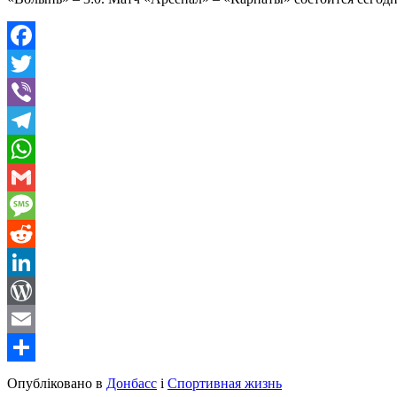
Facebook
Twitter
Viber
Telegram
WhatsApp
Gmail
Message
Reddit
LinkedIn
WordPress
Email
Share
Опубліковано в
Донбасс
і
Спортивная жизнь