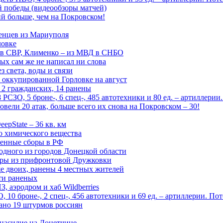
ой победы (видеообзоры матчей)
й больше, чем на Покровском!
енцев из Мариуполя
ловке
 в СВР, Клименко – из МВД в СНБО
рых сам же не написал ни слова
 света, воды и связи
 оккупированной Горловке на август
 2 гражданских, 14 ранены
СЗО, 5 броне-, 6 спец-, 485 автотехники и 80 ед. – артиллерии
вели 20 атак, больше всего их снова на Покровском – 30!
epState – 36 кв. км
о химического вещества
енные сборы в РФ
одного из городов Донецкой области
дры из прифронтовой Дружковки
е двоих, ранены 4 местных жителей
сти раненых
, аэродром и хаб Wildberries
0 броне-, 2 спец-, 456 автотехники и 69 ед. – артиллерии. Поте
ано 19 штурмов россиян
 насилие на Донетчине