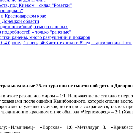
ств, под Киевом – склад “Розетки”
газовщиков”
 в Краснодарском крае
й Донецкой области
: один погибший, семеро раненых
з подробностей – только “раненые”
есятки ранены, много разрушений и пожаров
 броне-, 1 спец-, 463 автотехники и 82 ед. – артиллерии. Поте
ральном матче 25-го тура они не смогли победить в Днепроп
и в итоге разошлись миром – 1:1. Напряжение не стихало с перв
рыт хозяевами после ошибки Каниболоцкого, которой сполна восп
рого места уже шесть очков, но интрига сохраняется, так как п
традиционно красивом стиле обыграл «Черноморец» – 3:1 (Хавьер
у: «Ильичевец» – «Ворскла» – 1:0, «Металлург» З. – «Кривбасс» 
я вечером.