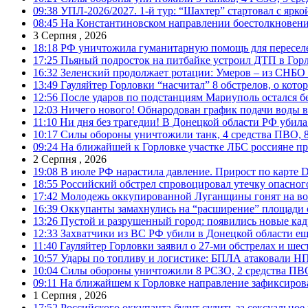
09:38
УПЛ-2026/2027. 1-й тур: “Шахтер” стартовал с ярк
08:45
На Константиновском направлении боестолкновени
3 Серпня , 2026
18:18
РФ уничтожила гуманитарную помощь для пересел
17:25
Пьяный подросток на питбайке устроил ДТП в Гор
16:32
Зеленский продолжает ротации: Умеров – из СНБО
13:49
Гауляйтер Горловки “насчитал” 8 обстрелов, о кото
12:56
После ударов по подстанциям Мариуполь остался без
12:03
Ничего нового! Обнародован график подачи воды в
11:10
Ни дня без трагедии! В Донецкой области РФ убила
10:17
Силы обороны уничтожили танк, 4 средства ПВО, 8 Р
09:24
На ближайшей к Горловке участке ЛБС россияне про
2 Серпня , 2026
19:08
В июле РФ нарастила давление. Прирост по карте De
18:55
Российский обстрел спровоцировал утечку опасног
17:42
Молодежь оккупированной Луганщины гонят на во
16:39
Оккупанты замахнулись на “расширение” площади 
13:26
Пустой и разрушенный город: появились новые ка
12:33
Захватчики из ВС РФ убили в Донецкой области ещ
11:40
Гауляйтер Горловки заявил о 27-ми обстрелах и ше
10:57
Удары по топливу и логистике: БПЛА атаковали НПЗ
10:04
Силы обороны уничтожили 8 РСЗО, 2 средства ПВО, 1
09:11
На ближайшем к Горловке направление зафиксиров
1 Серпня , 2026
17:52
Российского оккупанта будут судить за сексуальное