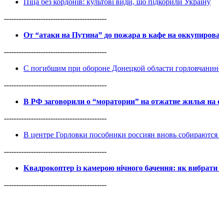
Піца без кордонів: культові види, що підкорили Україну
------------------------------------------
От “атаки на Путина” до пожара в кафе на оккупиро
------------------------------------------
С погибшим при обороне Донецкой области горловчанин
------------------------------------------
В РФ заговорили о “моратории” на отжатие жилья на
------------------------------------------
В центре Горловки пособники россиян вновь собираются 
------------------------------------------
Квадрокоптер із камерою нічного бачення: як вибрати 
------------------------------------------