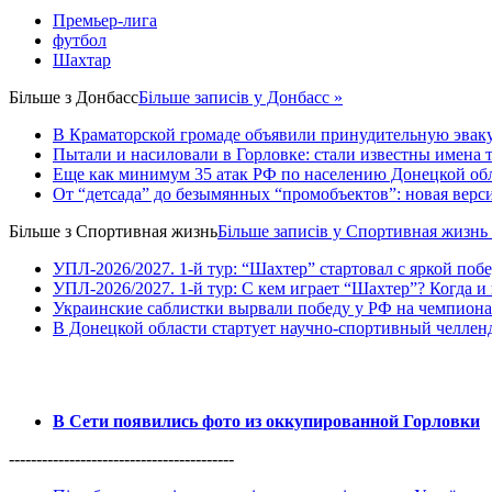
Премьер-лига
футбол
Шахтар
Більше з
Донбасс
Більше записів у Донбасс »
В Краматорской громаде объявили принудительную эвак
Пытали и насиловали в Горловке: стали известны имена 
Еще как минимум 35 атак РФ по населению Донецкой обла
От “детсада” до безымянных “промобъектов”: новая верс
Більше з
Спортивная жизнь
Більше записів у Спортивная жизнь
УПЛ-2026/2027. 1-й тур: “Шахтер” стартовал с яркой поб
УПЛ-2026/2027. 1-й тур: С кем играет “Шахтер”? Когда и 
Украинские саблистки вырвали победу у РФ на чемпионат
В Донецкой области стартует научно-спортивный челлен
В Сети появились фото из оккупированной Горловки
-----------------------------------------