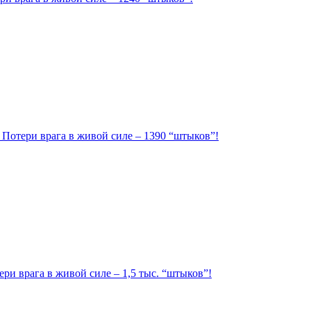
. Потери врага в живой силе – 1390 “штыков”!
ри врага в живой силе – 1,5 тыс. “штыков”!