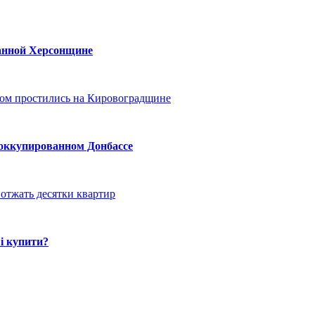
ванной Херсонщине
ом простились на Кировоградщине
 оккупированном Донбассе
отжать десятки квартир
і купити?