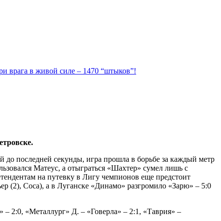
ри врага в живой силе – 1470 “штыков”!
етровске.
ой до последней секунды, игра прошла в борьбе за каждый метр
ользовался Матеус, а отыграться «Шахтер» сумел лишь с
ретендентам на путевку в Лигу чемпионов еще предстоит
 (2), Соса), а в Луганске «Динамо» разгромило «Зарю» – 5:0
– 2:0, «Металлург» Д. – «Говерла» – 2:1, «Таврия» –