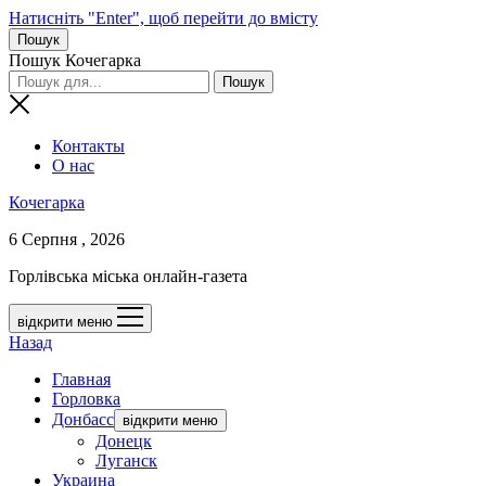
Натисніть "Enter", щоб перейти до вмісту
Пошук
Пошук Кочегарка
Контакты
О нас
Кочегарка
6 Серпня , 2026
Горлівська міська онлайн-газета
відкрити меню
Назад
Главная
Горловка
Донбасс
відкрити меню
Донецк
Луганск
Украина