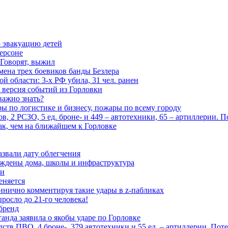
 эвакуацию детей
ерсоне
 Говорят, выжил
мена трех боевиков банды Безлера
 области: 3-х РФ убила, 31 чел. ранен
 версия событий из Горловки
важно знать?
ары по логистике и бизнесу, пожары по всему городу
, 2 РСЗО, 5 ед. броне- и 449 – автотехники, 65 – артиллерии. 
ак, чем на ближайшем к Горловке
азвали дату облегчения
еждены дома, школы и инфраструктура
зи
еняется
инично комментируя такие удары в z-пабликах
росло до 21-го человека!
 бренд
анда заявила о якобы ударе по Горловке
тв ПВО, 4 броне-, 379 автотехники и 55 ед. – артиллерии. Поте