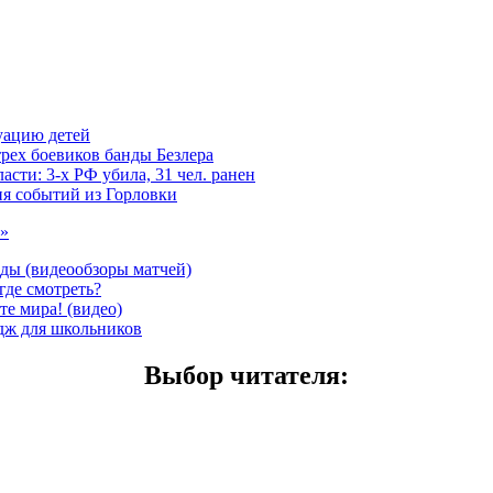
уацию детей
трех боевиков банды Безлера
сти: 3-х РФ убила, 31 чел. ранен
ия событий из Горловки
 »
еды (видеообзоры матчей)
где смотреть?
е мира! (видео)
дж для школьников
Выбор читателя
: