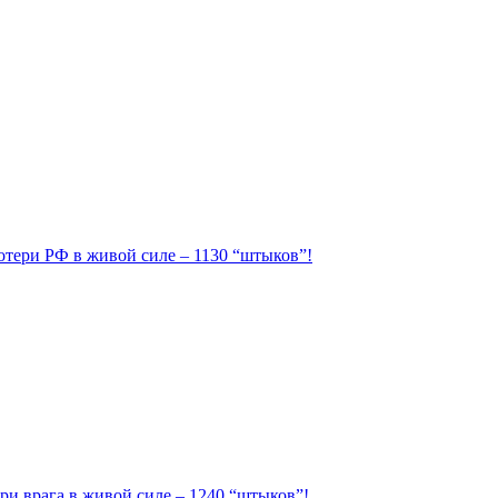
Потери РФ в живой силе – 1130 “штыков”!
ри врага в живой силе – 1240 “штыков”!