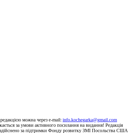
з редакцією можна через e-mail:
info.kochegarka@gmail.com
кається за умови активного посилання на видання! Редакція
йту здійснено за підтримки Фонду розвитку ЗМІ Посольства США