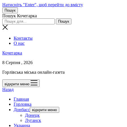
Натисніть "Enter", щоб перейти до вмісту
Пошук
Пошук Кочегарка
Контакты
О нас
Кочегарка
8 Серпня , 2026
Горлівська міська онлайн-газета
відкрити меню
Назад
Главная
Горловка
Донбасс
відкрити меню
Донецк
Луганск
Украина