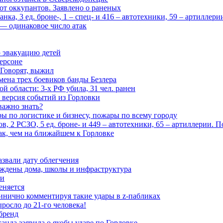
 от оккупантов. Заявлено о раненых
ка, 3 ед. броне-, 1 – спец- и 416 – автотехники, 59 – артиллер
— одинаковое число атак
 эвакуацию детей
ерсоне
 Говорят, выжил
мена трех боевиков банды Безлера
 области: 3-х РФ убила, 31 чел. ранен
 версия событий из Горловки
важно знать?
ары по логистике и бизнесу, пожары по всему городу
, 2 РСЗО, 5 ед. броне- и 449 – автотехники, 65 – артиллерии. 
ак, чем на ближайшем к Горловке
азвали дату облегчения
еждены дома, школы и инфраструктура
зи
еняется
инично комментируя такие удары в z-пабликах
росло до 21-го человека!
 бренд
анда заявила о якобы ударе по Горловке