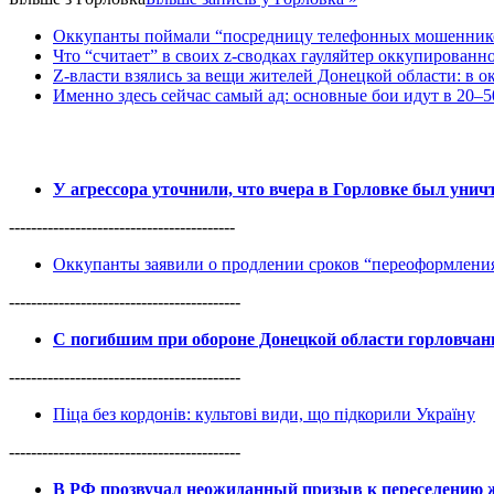
Оккупанты поймали “посредницу телефонных мошенников
Что “считает” в своих z-сводках гауляйтер оккупированн
Z-власти взялись за вещи жителей Донецкой области: в 
Именно здесь сейчас самый ад: основные бои идут в 20–5
У агрессора уточнили, что вчера в Горловке был уни
-----------------------------------------
Оккупанты заявили о продлении сроков “переоформлен
------------------------------------------
С погибшим при обороне Донецкой области горловча
------------------------------------------
Піца без кордонів: культові види, що підкорили Україну
------------------------------------------
В РФ прозвучал неожиданный призыв к переселению ж