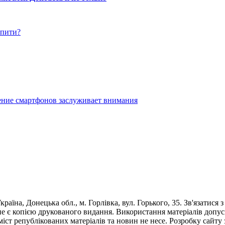
упити?
ение смартфонов заслуживает внимания
раїна, Донецька обл., м. Горлівка, вул. Горького, 35. Зв'язатися 
е є копією друкованого видання. Використання матеріалів допус
 зміст републікованих матеріалів та новин не несе. Розробку са