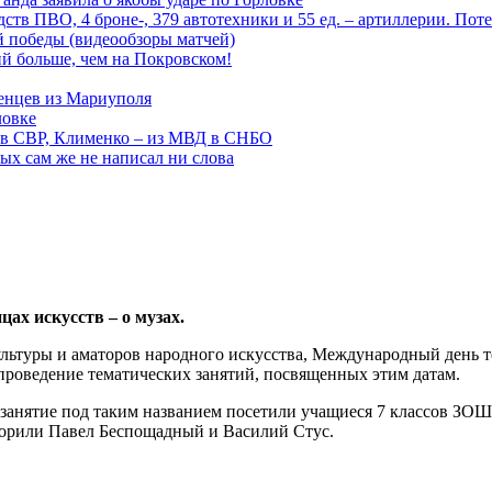
тв ПВО, 4 броне-, 379 автотехники и 55 ед. – артиллерии. Поте
ой победы (видеообзоры матчей)
й больше, чем на Покровском!
енцев из Мариуполя
ловке
 в СВР, Клименко – из МВД в СНБО
рых сам же не написал ни слова
ах искусств – о музах.
льтуры и аматоров народного искусства, Международный день т
 проведение тематических занятий, посвященных этим датам.
е занятие под таким названием посетили учащиеся 7 классов З
творили Павел Беспощадный и Василий Стус.