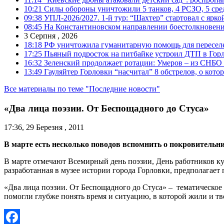
10:21
Силы обороны уничтожили 5 танков, 4 РСЗО, 5 средс
09:38
УПЛ-2026/2027. 1-й тур: “Шахтер” стартовал с ярк
08:45
На Константиновском направлении боестолкновени
3 Серпня , 2026
18:18
РФ уничтожила гуманитарную помощь для пересел
17:25
Пьяный подросток на питбайке устроил ДТП в Гор
16:32
Зеленский продолжает ротации: Умеров – из СНБО
13:49
Гауляйтер Горловки “насчитал” 8 обстрелов, о кото
Все материалы по теме "Последние новости"
«Два лица поэзии. От Беспощадного до Стуса»
17:36, 29 Березня , 2011
В марте есть несколько поводов вспомнить о покровительниц
В марте отмечают Всемирный день поэзии, День работников ку
разработанная в музее истории города Горловки, предполагает
«Два лица поэзии. От Беспощадного до Стуса» – тематическо
помогли глубже понять время и ситуацию, в которой жили и 