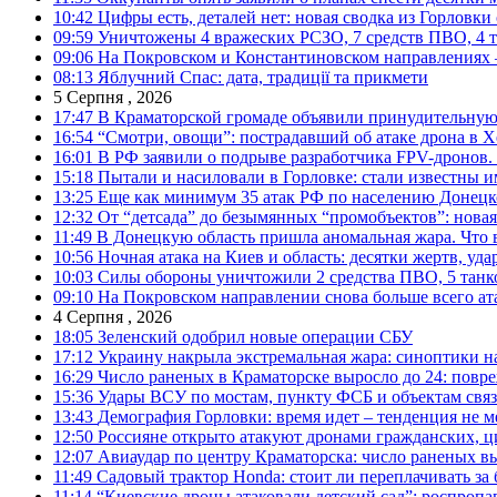
10:42
Цифры есть, деталей нет: новая сводка из Горловки
09:59
Уничтожены 4 вражеских РСЗО, 7 средств ПВО, 4 тан
09:06
На Покровском и Константиновском направлениях 
08:13
Яблучний Спас: дата, традиції та прикмети
5 Серпня , 2026
17:47
В Краматорской громаде объявили принудительную
16:54
“Смотри, овощи”: пострадавший об атаке дрона в Х
16:01
В РФ заявили о подрыве разработчика FPV-дронов.
15:18
Пытали и насиловали в Горловке: стали известны и
13:25
Еще как минимум 35 атак РФ по населению Донецкой
12:32
От “детсада” до безымянных “промобъектов”: новая
11:49
В Донецкую область пришла аномальная жара. Что 
10:56
Ночная атака на Киев и область: десятки жертв, уд
10:03
Силы обороны уничтожили 2 средства ПВО, 5 танков
09:10
На Покровском направлении снова больше всего ат
4 Серпня , 2026
18:05
Зеленский одобрил новые операции СБУ
17:12
Украину накрыла экстремальная жара: синоптики н
16:29
Число раненых в Краматорске выросло до 24: повр
15:36
Удары ВСУ по мостам, пункту ФСБ и объектам свя
13:43
Демография Горловки: время идет – тенденция не м
12:50
Россияне открыто атакуют дронами гражданских, ц
12:07
Авиаудар по центру Краматорска: число раненых вы
11:49
Садовый трактор Honda: стоит ли переплачивать за
11:14
“Киевские дроны атаковали детский сад”: роспропаг