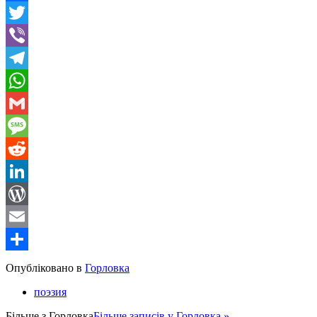
Facebook
Twitter
Viber
Telegram
WhatsApp
Gmail
Message
Reddit
LinkedIn
WordPress
Email
Share
Опубліковано в
Горловка
поэзия
Більше з
Горловка
Більше записів у Горловка »