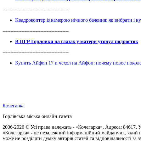
------------------------------------------
Квадрокоптер із камерою нічного бачення: як вибрати і к
------------------------------------------
В ЦГР Горловки на глазах у матери утонул подросток
------------------------------------------
Купить Айфон 17 и чехол на Айфон: почему новое покол
Кочегарка
Горлівська міська онлайн-газета
2006-2026 © Усі права належать - «Кочегарка». Адреса: 84617, Ук
«Кочегарка» - це незалежний інформаційний майданчик, який н
може не розділяти думку авторів статей та відповідальності за