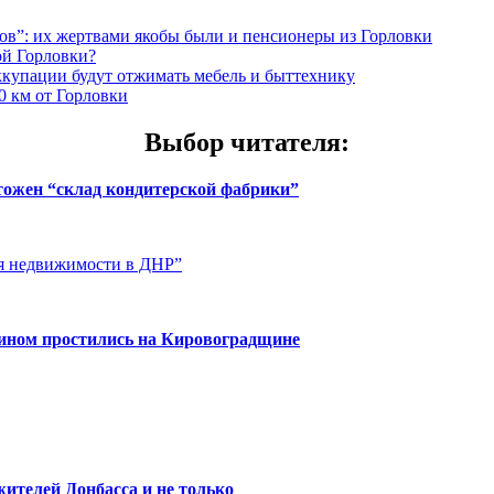
”: их жертвами якобы были и пенсионеры из Горловки
ой Горловки?
оккупации будут отжимать мебель и быттехнику
0 км от Горловки
Выбор читателя
:
чтожен “склад кондитерской фабрики”
ия недвижимости в ДНР”
нином простились на Кировоградщине
ителей Донбасса и не только