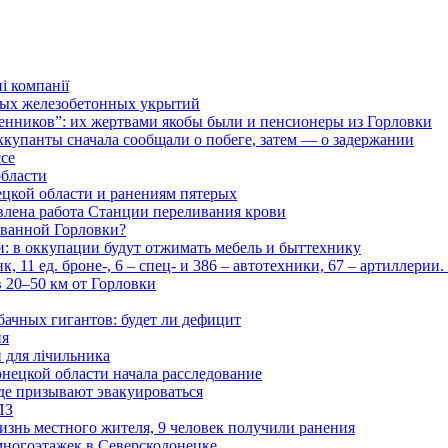
і компанії
ьных железобетонных укрытий
нников”: их жертвами якобы были и пенсионеры из Горловки
ккупанты сначала сообщали о побеге, затем — о задержании
ссе
области
цкой области и ранениям пятерых
влена работа Станции переливания крови
рованной Горловки?
и: в оккупации будут отжимать мебель и быттехнику
 11 ед. броне-, 6 – спец- и 386 – автотехники, 67 – артиллерии
в 20–50 км от Горловки
бачных гигантов: будет ли дефицит
ия
и для лічильника
нецкой области начала расследование
де призывают эвакуироваться
ПЗ
изнь местного жителя, 9 человек получили ранения
многоэтажек в Северскодонецке