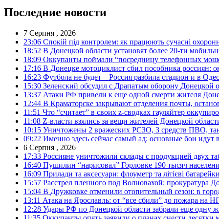
Последние новости
7 Серпня , 2026
23:06
Спокій під контролем: як працюють сучасні охоронн
18:52
В Донецкой области установят более 20-ти мобил
18:09
Оккупанты поймали “посредницу телефонных моше
17:16
В Донецке мотоциклист сбил пособника россиян: о
16:23
Футбола не будет – Россия разбила стадион и в Оде
15:30
Зеленский обсудил с Драпатым оборону Донецкой 
13:37
Атаки РФ привели к еще одной смерти жителя Доне
12:44
В Краматорске закрывают отделения почты, остано
11:51
Что “считает” в своих z-сводках гауляйтер оккупи
11:08
Z-власти взялись за вещи жителей Донецкой област
10:15
Уничтожены 2 вражеских РСЗО, 3 средств ПВО, танк,
09:22
Именно здесь сейчас самый ад: основные бои идут 
6 Серпня , 2026
17:33
Россияне уничтожили склады с продукцией двух та
16:40
Пушилин “нарисовал” Горловке 190 тысяч населен
16:09
Прилади та аксесуари: флоуметр та літієві батарейк
15:57
Расстрел пленного под Волновахой: прокуратура До
15:04
В Дружковке отменили отопительный сезон: в горо
13:11
Атака на Ярославль: от “все сбили” до пожара на Н
12:28
Удары РФ по Донецкой области забрали еще одну ж
11:35
Оккупанты опять заявили о планах снести десятки 