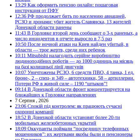
13:29
Как оформить пенсию онлайн: пошаговая
инструкция от ПФУ
12:36
РФ продолжает бить по населению авиацией,
РСЗО и дронами: убит житель Славянска, 13 жителей
Донецкой области ранены
11:43
В Горловке второй день сообщают о 3-х раненых, а
число инцидентов в отчете выросло в 7,5 раз
10:50
После ночной атаки на Киев найден убитый, в
области — трое жертв, среди них ребенок
10:11
Mitsubishi налагодить серійне виробництво
людиноподібних роботів — до 1000 одиниць на місяць
на базі колишньої лінії двигунів
10:07
Уничтожены РСЗО, 6 средств ПВО, 4 танка, 1 ед.
броне-, 2 – спец- и 349 – автотехники, 58 – артиллерии.
Потери РФ в живой силе – 1190 “штыков”!
09:14
В Донецкой области фронт концентрируется на
ближайших к Горловке направлениях
7 Серпня , 2026
23:06
Спокій під контролем: як працюють сучасні
охоронні компанії
18:52
В Донецкой области установят более 20-ти
мобильных железобетонных укрытий
18:09
Оккупанты поймали “посредницу телефонных
мошенников”: их жертвами якобы были и пенсионеры
из Горловки