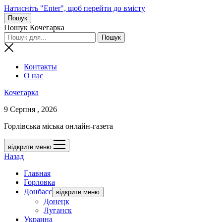
Натисніть "Enter", щоб перейти до вмісту
Пошук
Пошук Кочегарка
Контакты
О нас
Кочегарка
9 Серпня , 2026
Горлівська міська онлайн-газета
відкрити меню
Назад
Главная
Горловка
Донбасс
відкрити меню
Донецк
Луганск
Украина