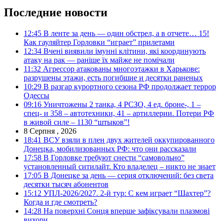
Последние новости
12:45
В ленте за день — один обстрел, а в отчете… 15!
Как гауляйтер Горловки “играет” прилетами
12:34
Вчені виявили імунні клітини, які координують
атаку на рак — раніше їх майже не помічали
11:32
Агрессор атакованы многоэтажки в Харькове:
разрушены этажи, есть погибшие и десятки раненых
10:29
В разгар курортного сезона РФ продолжает террор
Одессы
09:16
Уничтожены 2 танка, 4 РСЗО, 4 ед. броне-, 1 –
спец- и 358 – автотехники, 41 – артиллерии. Потери РФ
в живой силе – 1130 “штыков”!
8 Серпня , 2026
18:41
ВСУ взяли в плен двух жителей оккупированного
Донецка, мобилизованных РФ: что они рассказали
17:58
В Горловке требуют снести “самовольно”
установленный ситилайт. Кто владелец – никто не знает
17:05
В Донецке за день — серия отключений: без света
десятки тысяч абонентов
15:12
УПЛ-2026/2027. 2-й тур: С кем играет “Шахтер”?
Когда и где смотреть?
14:28
На поверхні Сонця вперше зафіксували плазмові
вихори