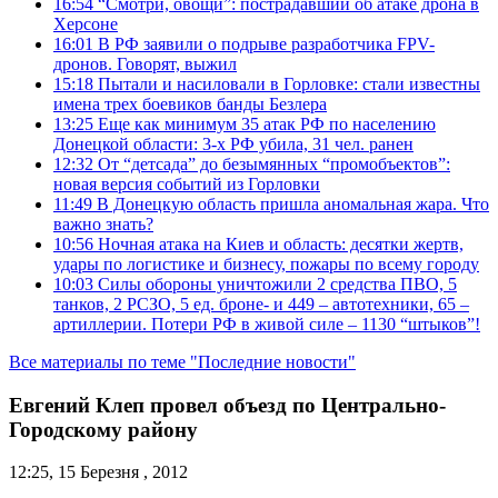
16:54
“Смотри, овощи”: пострадавший об атаке дрона в
Херсоне
16:01
В РФ заявили о подрыве разработчика FPV-
дронов. Говорят, выжил
15:18
Пытали и насиловали в Горловке: стали известны
имена трех боевиков банды Безлера
13:25
Еще как минимум 35 атак РФ по населению
Донецкой области: 3-х РФ убила, 31 чел. ранен
12:32
От “детсада” до безымянных “промобъектов”:
новая версия событий из Горловки
11:49
В Донецкую область пришла аномальная жара. Что
важно знать?
10:56
Ночная атака на Киев и область: десятки жертв,
удары по логистике и бизнесу, пожары по всему городу
10:03
Силы обороны уничтожили 2 средства ПВО, 5
танков, 2 РСЗО, 5 ед. броне- и 449 – автотехники, 65 –
артиллерии. Потери РФ в живой силе – 1130 “штыков”!
Все материалы по теме "Последние новости"
Евгений Клеп провел объезд по Центрально-
Городскому району
12:25, 15 Березня , 2012