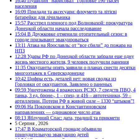
16:40
Пушилин “нарисовал” Горловке 190 тысяч
населения
16:09
Прилади та аксесуари: флоуметр та літієві
батарейки для лічильника
15:57
Расстрел пленного под Волновахой: прокуратура
Донецкой области начала расследование
15:04
В Дружковке отменили отопительный сезон: в
городе призывают эвакуироваться
13:11
Атака на Ярославль: от “все сбили” до пожара на
НПЗ
12:28
Удары РФ по Донецкой области забрали еще одну
жизнь местного жителя, 9 человек получили ранения
11:35
Оккупанты опять заявили о планах снести десятки
многоэтажек в Северскодонецке
10:42
Цифры есть, деталей нет: новая сводка из
Горловки от оккупантов. Заявлено о раненых
09:59
Уничтожены 4 вражеских РСЗО, 7 средств ПВО, 4
танка, 3 ед. броне-, 1 – спец- и 416 – автотехники, 59 –
артиллерии. Потери РФ в живой силе – 1330 “штыков”!
09:06
На Покровском и Константиновском
направлениях — одинаковое число атак
08:13
Яблучний Спас: дата, традиції та прикмети
5 Серпня , 2026
17:47
В Краматорской громаде объявили
принудительную эвакуацию детей