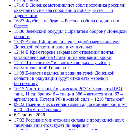
17:16
В Донецке мотоциклист сбил пособника россиян:
оккупанты сначала сообщали о побеге, затем — о
задержании
16:23
Футбола не будет – Россия разбила стадион и в
Одессе
15:30
Зеленский обсудил с Драпатым оборону Донецкой
области
13:37
Атаки РФ привели к еще одной смерти жителя
Донецкой области и ранениям пятерых
12:44
В Краматорске закрывают отделения почты,
остановлена работа Станции переливания крови
11:51
Что “считает” в своих z-сводках гауляйтер
оккупированной Горловки?
11:08
Z-власти взялись за вещи жителей Донецкой
области: в оккупации будут отжимать мебель и
быттехнику
10:15
Уничтожены 2 вражеских РСЗО, 3 средств ПВО,
танк, 11 ед. броне-, 6 – спец- и 386 – автотехники, 67 –
артиллерии. Потери РФ в живой силе – 1210 “штыков”!
09:22
Именно здесь сейчас самый ад: основные бои идут
в 20–50 км от Горловки
6 Серпня , 2026
17:33
Россияне уничтожили склады с продукцией двух
табачных гигантов: будет ли дефицит