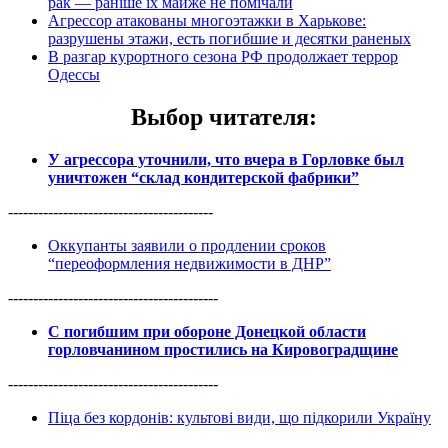
рак — раніше їх майже не помічали
Агрессор атакованы многоэтажки в Харькове:
разрушены этажи, есть погибшие и десятки раненых
В разгар курортного сезона РФ продолжает террор
Одессы
Выбор читателя
:
У агрессора уточнили, что вчера в Горловке был
уничтожен “склад кондитерской фабрики”
-----------------------------------------
Оккупанты заявили о продлении сроков
“переоформления недвижимости в ДНР”
------------------------------------------
С погибшим при обороне Донецкой области
горловчанином простились на Кировоградщине
------------------------------------------
Піца без кордонів: культові види, що підкорили Україну