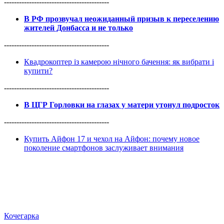
------------------------------------------
В РФ прозвучал неожиданный призыв к переселению
жителей Донбасса и не только
------------------------------------------
Квадрокоптер із камерою нічного бачення: як вибрати і
купити?
------------------------------------------
В ЦГР Горловки на глазах у матери утонул подросток
------------------------------------------
Купить Айфон 17 и чехол на Айфон: почему новое
поколение смартфонов заслуживает внимания
Кочегарка