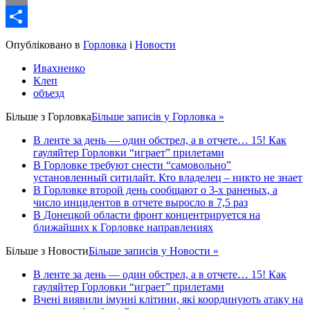
Email
Share
Опубліковано в
Горловка
і
Новости
Ивахненко
Клеп
объезд
Більше з
Горловка
Більше записів у Горловка »
В ленте за день — один обстрел, а в отчете… 15! Как
гауляйтер Горловки “играет” прилетами
В Горловке требуют снести “самовольно”
установленный ситилайт. Кто владелец – никто не знает
В Горловке второй день сообщают о 3-х раненых, а
число инцидентов в отчете выросло в 7,5 раз
В Донецкой области фронт концентрируется на
ближайших к Горловке направлениях
Більше з
Новости
Більше записів у Новости »
В ленте за день — один обстрел, а в отчете… 15! Как
гауляйтер Горловки “играет” прилетами
Вчені виявили імунні клітини, які координують атаку на