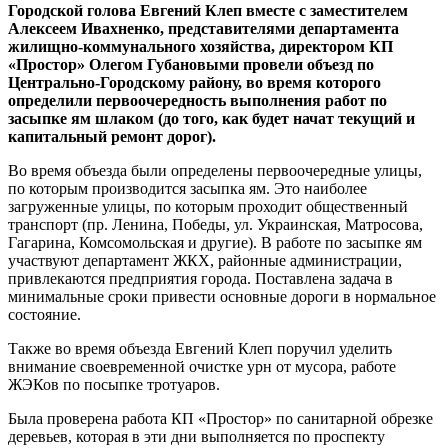
Городской голова Евгений Клеп вместе с заместителем
Алексеем Ивахненко, представителями департамента
жилищно-коммунального хозяйства, директором КП
«Простор» Олегом Губановыми провели объезд по
Центрально-Городскому району, во время которого
определили первоочередность выполнения работ по
засыпке ям шлаком (до того, как будет начат текущий и
капитальный ремонт дорог).
Во время объезда были определены первоочередные улицы,
по которым производится засыпка ям. Это наиболее
загруженные улицы, по которым проходит общественный
транспорт (пр. Ленина, Победы, ул. Украинская, Матросова,
Гагарина, Комсомольская и другие). В работе по засыпке ям
участвуют департамент ЖКХ, районные администрации,
привлекаются предприятия города. Поставлена задача в
минимальные сроки привести основные дороги в нормальное
состояние.
Также во время объезда Евгений Клеп поручил уделить
внимание своевременной очистке урн от мусора, работе
ЖЭКов по посыпке тротуаров.
Была проверена работа КП «Простор» по санитарной обрезке
деревьев, которая в эти дни выполняется по проспекту