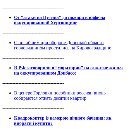
------------------------------------------
От “атаки на Путина” до пожара в кафе на
оккупированной Херсонщине
------------------------------------------
С погибшим при обороне Донецкой области
горловчанином простились на Кировоградщине
------------------------------------------
В РФ заговорили о “моратории” на отжатие жилья
на оккупированном Донбассе
------------------------------------------
В центре Горловки пособники россиян вновь
собираются отжать десятки квартир
------------------------------------------
Квадрокоптер із камерою нічного бачення: як
вибрати і купити?