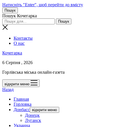
Натисніть "Enter", щоб перейти до вмісту
Пошук
Пошук Кочегарка
Контакты
О нас
Кочегарка
6 Серпня , 2026
Горлівська міська онлайн-газета
відкрити меню
Назад
Главная
Горловка
Донбасс
відкрити меню
Донецк
Луганск
Украина