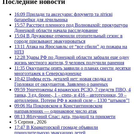
Последние новости
16:09
Прилади та аксесуари: флоуметр та літієві
батарейки для лічильника
15:57
Расстрел пленного под Волновахой: прокуратура
Донецкой области начала расследование
15:04
В Дружковке отменили отопительный сезон: в
городе призывают эвакуироваться
13:11
Атака на Ярославль: от “все сбили” до пожара на
НПЗ
12:28
Удары РФ по Донецкой области забрали еще одну
жизнь местного жителя, 9 человек получили ранения
11:35
Оккупанты опять заявили о планах снести десятки
многоэтажек в Северскодонецке
10:42
Цифры есть, деталей нет: новая сводка из
Горловки от оккупантов. Заявлено о раненых
09:59
Уничтожены 4 вражеских РСЗО, 7 средств ПВО, 4
танка, 3 ед. броне-, 1 – спец- и 416 – автотехники, 59 –
артиллерии. Потери РФ в живой силе – 1330 “штыков”!
09:06
На Покровском и Константиновском
направлениях — одинаковое число атак
08:13
Яблучний Спас: дата, традиції та прикмети
5 Серпня , 2026
17:47
В Краматорской громаде объявили
принудительную эвакуацию детей