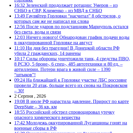
16:32
Зеленский продолжает ротации: Умеров – из
СНБО в СВР, Клименко – из МВД в СНБО
13:49
Гауляйтер Горловки “насчитал” 8 обстрелов, о
которых сам же не написал ни слова
12:56
После ударов по подстанциям Мариуполь остался
без света, воды и связи
12:03
Ничего нового! Обнародован график подачи воды
в оккупированной Горловке на август
11:10
Ни дня без трагедии! В Донецкой области РФ
убила 2 гражданских, 14 ранены
10:17
Силы обороны уничтожили танк, 4 средства ПВО,
8 РСЗО, 5 броне-, 6 спец-, 485 автотехники и 80 ед. –
артиллерии. Потери врага в живой силе – 1390
“штыков”!
09:24
На ближайшей к Горловке участке ЛБС россияне
провели 20 атак, больше всего их снова на Покровском
– 30!
2 Серпня , 2026
19:08
В июле РФ нарастила давление. Прирост по карте
DeepState – 36 кв. км
18:55
Российский обстрел спровоцировал утечку
опасного химического вещества
17:42
Молодежь оккупированной Луганщины гонят на
военные сборы в РФ