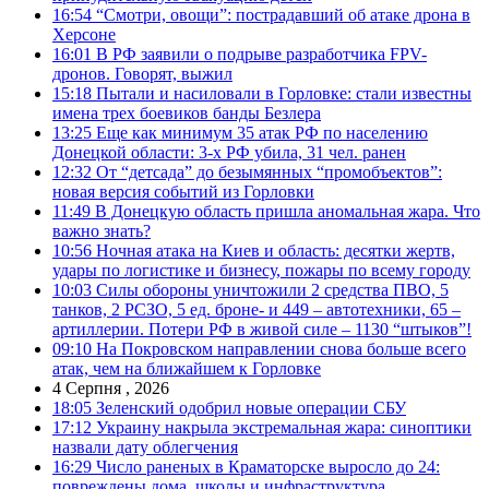
16:54
“Смотри, овощи”: пострадавший об атаке дрона в
Херсоне
16:01
В РФ заявили о подрыве разработчика FPV-
дронов. Говорят, выжил
15:18
Пытали и насиловали в Горловке: стали известны
имена трех боевиков банды Безлера
13:25
Еще как минимум 35 атак РФ по населению
Донецкой области: 3-х РФ убила, 31 чел. ранен
12:32
От “детсада” до безымянных “промобъектов”:
новая версия событий из Горловки
11:49
В Донецкую область пришла аномальная жара. Что
важно знать?
10:56
Ночная атака на Киев и область: десятки жертв,
удары по логистике и бизнесу, пожары по всему городу
10:03
Силы обороны уничтожили 2 средства ПВО, 5
танков, 2 РСЗО, 5 ед. броне- и 449 – автотехники, 65 –
артиллерии. Потери РФ в живой силе – 1130 “штыков”!
09:10
На Покровском направлении снова больше всего
атак, чем на ближайшем к Горловке
4 Серпня , 2026
18:05
Зеленский одобрил новые операции СБУ
17:12
Украину накрыла экстремальная жара: синоптики
назвали дату облегчения
16:29
Число раненых в Краматорске выросло до 24:
повреждены дома, школы и инфраструктура