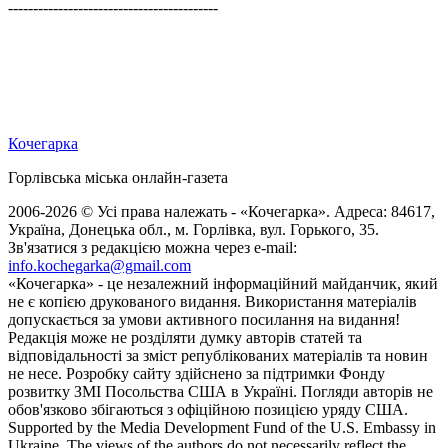
------------------------------------------
Кочегарка
Горлівська міська онлайн-газета
2006-2026 © Усі права належать - «Кочегарка». Адреса: 84617,
Україна, Донецька обл., м. Горлівка, вул. Горького, 35.
Зв'язатися з редакцією можна через e-mail:
info.kochegarka@gmail.com
«Кочегарка» - це незалежний інформаційний майданчик, який
не є копією друкованого видання. Використання матеріалів
допускається за умови активного посилання на видання!
Редакція може не розділяти думку авторів статей та
відповідальності за зміст републікованих матеріалів та новин
не несе. Розробку сайту здійснено за підтримки Фонду
розвитку ЗМІ Посольства США в Україні. Погляди авторів не
обов'язково збігаються з офіційною позицією уряду США.
Supported by the Media Development Fund of the U.S. Embassy in
Ukraine. The views of the authors do not necessarily reflect the