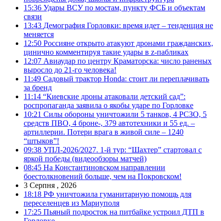
15:36
Удары ВСУ по мостам, пункту ФСБ и объектам
связи
13:43
Демография Горловки: время идет – тенденция не
меняется
12:50
Россияне открыто атакуют дронами гражданских,
цинично комментируя такие удары в z-пабликах
12:07
Авиаудар по центру Краматорска: число раненых
выросло до 21-го человека!
11:49
Садовый трактор Honda: стоит ли переплачивать
за бренд
11:14
“Киевские дроны атаковали детский сад”:
роспропаганда заявила о якобы ударе по Горловке
10:21
Силы обороны уничтожили 5 танков, 4 РСЗО, 5
средств ПВО, 4 броне-, 379 автотехники и 55 ед. –
артиллерии. Потери врага в живой силе – 1240
“штыков”!
09:38
УПЛ-2026/2027. 1-й тур: “Шахтер” стартовал с
яркой победы (видеообзоры матчей)
08:45
На Константиновском направлении
боестолкновений больше, чем на Покровском!
3 Серпня , 2026
18:18
РФ уничтожила гуманитарную помощь для
переселенцев из Мариуполя
17:25
Пьяный подросток на питбайке устроил ДТП в
Горловке