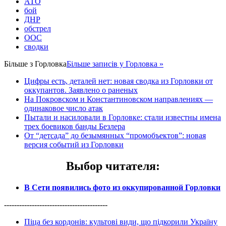
АТО
бой
ДНР
обстрел
ООС
сводки
Більше з
Горловка
Більше записів у Горловка »
Цифры есть, деталей нет: новая сводка из Горловки от
оккупантов. Заявлено о раненых
На Покровском и Константиновском направлениях —
одинаковое число атак
Пытали и насиловали в Горловке: стали известны имена
трех боевиков банды Безлера
От “детсада” до безымянных “промобъектов”: новая
версия событий из Горловки
Выбор читателя
:
В Сети появились фото из оккупированной Горловки
-----------------------------------------
Піца без кордонів: культові види, що підкорили Україну