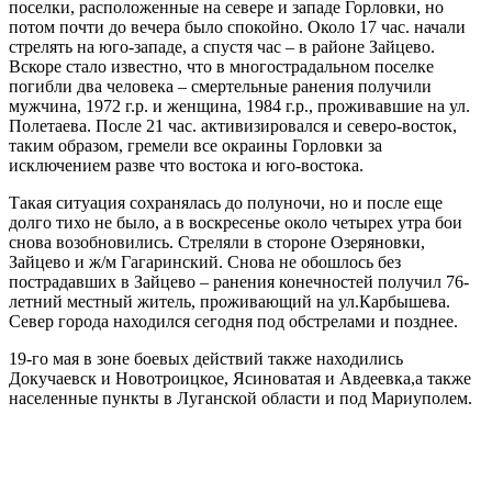
поселки, расположенные на севере и западе Горловки, но
потом почти до вечера было спокойно. Около 17 час. начали
стрелять на юго-западе, а спустя час – в районе Зайцево.
Вскоре стало известно, что в многострадальном поселке
погибли два человека – смертельные ранения получили
мужчина, 1972 г.р. и женщина, 1984 г.р., проживавшие на ул.
Полетаева. После 21 час. активизировался и северо-восток,
таким образом, гремели все окраины Горловки за
исключением разве что востока и юго-востока.
Такая ситуация сохранялась до полуночи, но и после еще
долго тихо не было, а в воскресенье около четырех утра бои
снова возобновились. Стреляли в стороне Озеряновки,
Зайцево и ж/м Гагаринский. Снова не обошлось без
пострадавших в Зайцево – ранения конечностей получил 76-
летний местный житель, проживающий на ул.Карбышева.
Север города находился сегодня под обстрелами и позднее.
19-го мая в зоне боевых действий также находились
Докучаевск и Новотроицкое, Ясиноватая и Авдеевка,а также
населенные пункты в Луганской области и под Мариуполем.