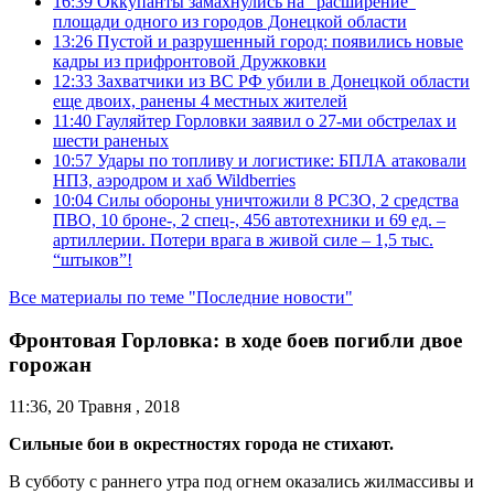
16:39
Оккупанты замахнулись на “расширение”
площади одного из городов Донецкой области
13:26
Пустой и разрушенный город: появились новые
кадры из прифронтовой Дружковки
12:33
Захватчики из ВС РФ убили в Донецкой области
еще двоих, ранены 4 местных жителей
11:40
Гауляйтер Горловки заявил о 27-ми обстрелах и
шести раненых
10:57
Удары по топливу и логистике: БПЛА атаковали
НПЗ, аэродром и хаб Wildberries
10:04
Силы обороны уничтожили 8 РСЗО, 2 средства
ПВО, 10 броне-, 2 спец-, 456 автотехники и 69 ед. –
артиллерии. Потери врага в живой силе – 1,5 тыс.
“штыков”!
Все материалы по теме "Последние новости"
Фронтовая Горловка: в ходе боев погибли двое
горожан
11:36, 20 Травня , 2018
Сильные бои в окрестностях города не стихают.
В субботу с раннего утра под огнем оказались жилмассивы и